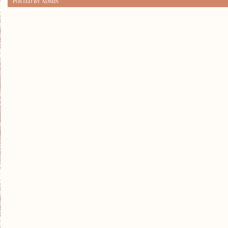
POSTED BY ADMIN
NA
ZIMOWĄ
PRZYGODĘ:
JAK
SIĘ
PRZYGOTOWAĆ
NA
WYCIECZKI?