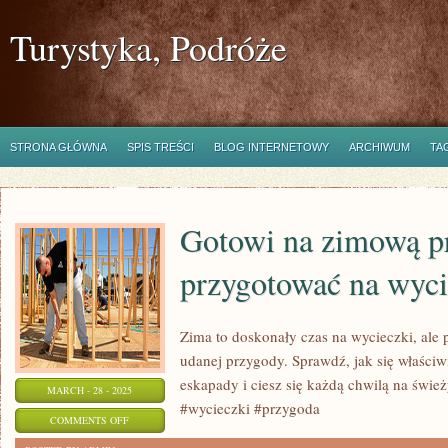
Turystyka, Podróże
STRONA GŁÓWNA
SPIS TREŚCI
BLOG INTERNETOWY
ARCHIWUM
TA
Gotowi na zimową pr
przygotować na wyci
Zima to doskonały czas na wycieczki, ale 
udanej przygody. Sprawdź, jak się właści
eskapady i ciesz się każdą chwilą na świe
MARCH - 28 - 2025
#wycieczki #przygoda
ON
COMMENTS OFF
GOTOWI