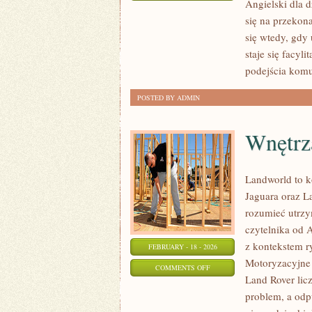
Angielski dla d
CZYTANIE
się na przekon
I
się wtedy, gdy 
ROZUMIENIE
staje się facyl
TEKSTU
podejścia komu
POSTED BY ADMIN
Wnętrz
Landworld to 
Jaguara oraz La
rozumieć utrzy
czytelnika od 
z kontekstem ry
FEBRUARY - 18 - 2026
Motoryzacyjne
ON
COMMENTS OFF
Land Rover lic
WNĘTRZA
problem, a odp
I