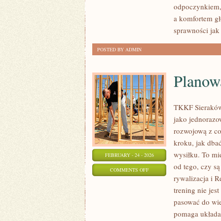
odpoczynkiem,
OUTDOOROWE
a komfortem gł
sprawności jak 
POSTED BY ADMIN
Planow
TKKF Sieraków 
jako jednorazo
rozwojową z co
kroku, jak dba
wysiłku. To mie
FEBRUARY - 24 - 2026
od tego, czy s
ON
COMMENTS OFF
rywalizacja i 
PLANOWANIE
trening nie jes
TRENINGU
pasować do wi
pomaga układać