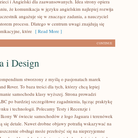
zieci i Angielski dla zaawansowanych. Idea strony opiera
aniu, że komunikacja w języku angielskim najlepiej rozwija
uczestnik angażuje się w znaczące zadania, a nauczyciel
itatorem procesu. Dlatego w centrum uwagi znajdują się
nikacyjne, które
[ Read More ]
CONTINUE
a i Design
kompendium stworzony z myślą o pasjonatach marek
nd Rover. To baza treści dla tych, którzy chcą lepiej
manie samochodu klasy wyższej. Strona prowadzi
ABC po bardziej szczegółowe zagadnienia, łącząc praktykę
nku i technologii. Polecamy Testy i Recenzje i
 Ikony W świecie samochodów z logo Jaguara i terenówek
zą się detale. Nawet drobne objawy potrafią wskazywać na
uszczenie obsługi może przełożyć się na nieprzyjemne