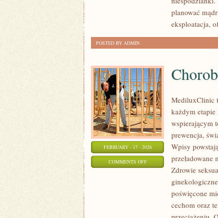
niespodzianki.
DESIGN
planować mądrze
eksploatacja, o
POSTED BY ADMIN
Chorob
MediluxClinic 
każdym etapie ż
wspierającym to
prewencja, świ
Wpisy powstają 
FEBRUARY - 17 - 2026
przeładowane m
ON
COMMENTS OFF
Zdrowie seksua
CHOROBY
ginekologiczne
GINEKOLOGICZNE
poświęcone mi
cechom oraz te
przeciążeniu. 