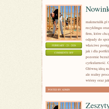
Nowink
makmetalik.pl
recyklingu oraz
firm, które chc
odpady do sprz
właściwe postę
FEBRUARY - 23 - 2026
jak i dla portf
ON
COMMENTS OFF
pozornie bezuż
NOWINKI
cyrkularność. 
TECHNOLOGICZNE
Główną ideą mak
ale realny proc
wtórny oraz ja
POSTED BY ADMIN
Zeszyty