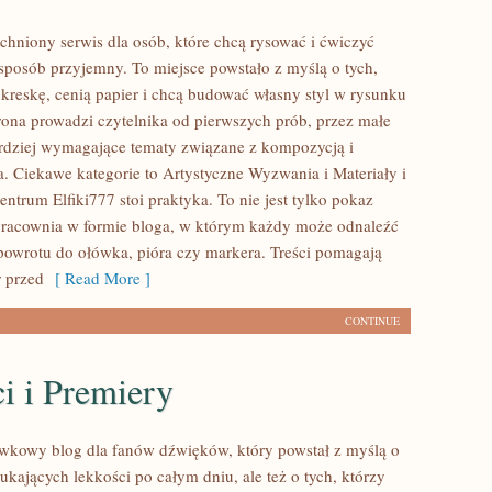
tchniony serwis dla osób, które chcą rysować i ćwiczyć
sposób przyjemny. To miejsce powstało z myślą o tych,
 kreskę, cenią papier i chcą budować własny styl w rysunku
trona prowadzi czytelnika od pierwszych prób, przez małe
ardziej wymagające tematy związane z kompozycją i
. Ciekawe kategorie to Artystyczne Wyzwania i Materiały i
ntrum Elfiki777 stoi praktyka. To nie jest tylko pokaz
o pracownia w formie bloga, w którym każdy może odnaleźć
owrotu do ołówka, pióra czy markera. Treści pomagają
 przed
[ Read More ]
CONTINUE
i i Premiery
ywkowy blog dla fanów dźwięków, który powstał z myślą o
ukających lekkości po całym dniu, ale też o tych, którzy