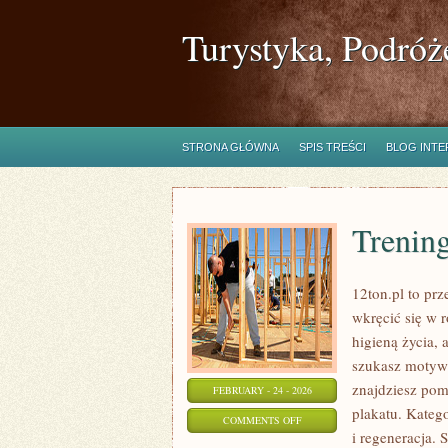
Turystyka, Podróż
STRONA GŁÓWNA
SPIS TREŚCI
BLOG INT
Trenin
12ton.pl to prz
wkręcić się w r
higieną życia, 
szukasz motywa
znajdziesz pom
FEBRUARY - 24 - 2026
plakatu. Kateg
ON
COMMENTS OFF
i regeneracja.
TRENINGI