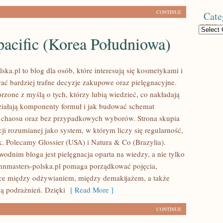
CONTINUE
Cate
Categories
acific (Korea Południowa)
ska.pl to blog dla osób, które interesują się kosmetykami i
ć bardziej trafne decyzje zakupowe oraz pielęgnacyjne.
rzone z myślą o tych, którzy lubią wiedzieć, co nakładają
działają komponenty formuł i jak budować schemat
z chaosu oraz bez przypadkowych wyborów. Strona skupia
cji rozumianej jako system, w którym liczy się regularność,
ek. Polecamy Glossier (USA) i Natura & Co (Brazylia).
dnim bloga jest pielęgnacja oparta na wiedzy, a nie tylko
ohnmasters-polska.pl pomaga porządkować pojęcia,
ce między odżywianiem, między demakijażem, a także
ą podrażnień. Dzięki
[ Read More ]
CONTINUE