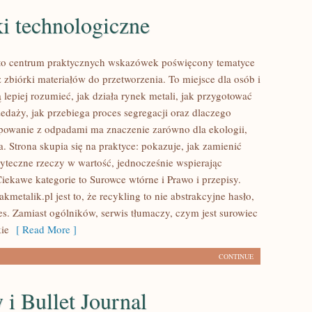
i technologiczne
 to centrum praktycznych wskazówek poświęcony tematyce
 zbiórki materiałów do przetworzenia. To miejsce dla osób i
ą lepiej rozumieć, jak działa rynek metali, jak przygotować
edaży, jak przebiega proces segregacji oraz dlaczego
powanie z odpadami ma znaczenie zarówno dla ekologii,
ela. Strona skupia się na praktyce: pokazuje, jak zamienić
yteczne rzeczy w wartość, jednocześnie wspierając
Ciekawe kategorie to Surowce wtórne i Prawo i przepisy.
metalik.pl jest to, że recykling to nie abstrakcyjne hasło,
es. Zamiast ogólników, serwis tłumaczy, czym jest surowiec
kie
[ Read More ]
CONTINUE
 i Bullet Journal