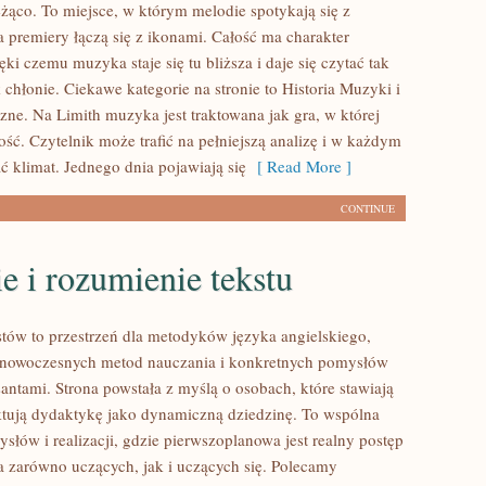
eżąco. To miejsce, w którym melodie spotykają się z
a premiery łączą się z ikonami. Całość ma charakter
ęki czemu muzyka staje się tu bliższa i daje się czytać tak
 chłonie. Ciekawe kategorie na stronie to Historia Muzyki i
ne. Na Limith muzyka jest traktowana jak gra, w której
tość. Czytelnik może trafić na pełniejszą analizę i w każdym
ć klimat. Jednego dnia pojawiają się
[ Read More ]
CONTINUE
e i rozumienie tekstu
tów to przestrzeń dla metodyków języka angielskiego,
ą nowoczesnych metod nauczania i konkretnych pomysłów
antami. Strona powstała z myślą o osobach, które stawiają
aktują dydaktykę jako dynamiczną dziedzinę. To wspólna
słów i realizacji, gdzie pierwszoplanowa jest realny postęp
ja zarówno uczących, jak i uczących się. Polecamy