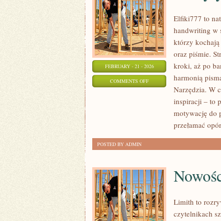
Elfiki777 to na
handwriting w 
którzy kochają
oraz piśmie. S
kroki, aż po b
FEBRUARY - 21 - 2026
harmonią pisma
ON
COMMENTS OFF
Narzędzia. W ce
ZESZYTY
inspiracji – t
I
motywację do p
BULLET
przełamać opór
JOURNAL
POSTED BY ADMIN
Nowośc
Limith to rozr
czytelnikach sz