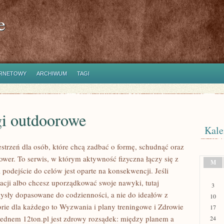
e
ERNETOWY
ARCHIWUM
TAGI
gi outdoorowe
Kale
estrzeń dla osób, które chcą zadbać o formę, schudnąć oraz
ower. To serwis, w którym aktywność fizyczna łączy się z
M
a podejście do celów jest oparte na konsekwencji. Jeśli
cji albo chcesz uporządkować swoje nawyki, tutaj
3
ysły dopasowane do codzienności, a nie do ideałów z
10
orie dla każdego to Wyzwania i plany treningowe i Zdrowie
17
 Sednem 12ton.pl jest zdrowy rozsądek: między planem a
24