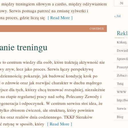
31
 między treningiem siłowym a cardio, między odżywianiem
owy. Serwis pomaga patrzeć na zmianę sylwetki i
« Jul
na proces, gdzie liczą się
[ Read More ]
CONTINUE
Rekl
Kliknij,
anie treningu
Dowiedz 
Sprawdź
to centrum wiedzy dla osób, które traktują aktywność nie
Przeczyt
wy zryw, lecz jako proces. Serwis łączy perspektywę
dziennością: pokazuje, jak budować kondycję krok po
Zobacz 
ć o zdrowie oraz jak rozwijać charakter w duchu mądrego
Tutaj
jsce dla tych, którzy chcą trenować rozsądniej, niezależnie
WWW
ą na etapie regularnej pracy nad sobą. Polecamy Zawody i
http://
Regeneracja i odpoczynek. W centrum serwisu stoi idea, że
Serwis
t tylko zbiorem ćwiczeń, ale strukturą, który powinien
eku oraz realiów dnia codziennego. TKKF Sieraków
Blog
 rutynę w sposób, który
[ Read More ]