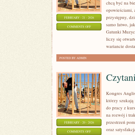
chcą być na bi
opowieściami, 
przystępny, dzi
FEBRUARY - 21 - 2026
samo łatwo, jak
ON
COMMENTS OFF
Gatunki Muzycz
NOWOŚCI
liczy się otwar
I
wariancie dosta
PREMIERY
POSTED BY ADMIN
Czytani
Kongres Anglis
którzy szukaj
do pracy z kurs
na rozwój i tr
przestrzeń pomy
FEBRUARY - 20 - 2026
oraz satysfakc
ON
COMMENTS OFF