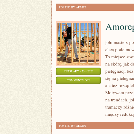
POSTED BY ADMIN
Amorep
johnmasters-pol
chcą podejmowa
To miejsce stwo
na skórę, jak 
pielęgnacji be
FEBRUARY - 23 - 2026
się na pielęgna
ON
COMMENTS OFF
ale też rozsąd
AMOREPACIFIC
Motywem przewo
(KOREA
na trendach. j
POŁUDNIOWA)
tłumaczy różni
między redukcj
POSTED BY ADMIN