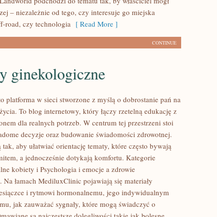
 Landworld podchodzi do tematu tak, by właściciel mógł
j – niezależnie od tego, czy interesuje go miejska
ff-road, czy technologia
[ Read More ]
CONTINUE
y ginekologiczne
to platforma w sieci stworzone z myślą o dobrostanie pań na
ycia. To blog internetowy, który łączy rzetelną edukację z
nem dla realnych potrzeb. W centrum tej przestrzeni stoi
adome decyzje oraz budowanie świadomości zdrowotnej.
tak, aby ułatwiać orientację tematy, które często bywają
item, a jednocześnie dotykają komfortu. Kategorie
lne kobiety i Psychologia i emocje a zdrowie
. Na łamach MediluxClinic pojawiają się materiały
esiączce i rytmowi hormonalnemu, jego indywidualnym
mu, jak zauważać sygnały, które mogą świadczyć o
Omawiane są najczęstsze dolegliwości takie jak bolesne