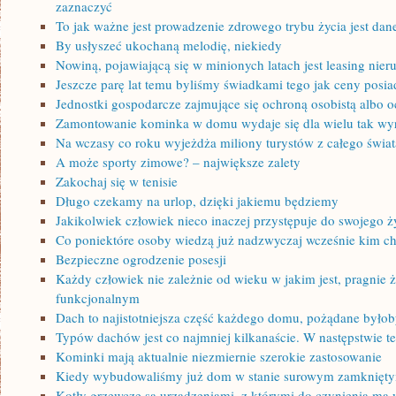
zaznaczyć
To jak ważne jest prowadzenie zdrowego trybu życia jest dane
By usłyszeć ukochaną melodię, niekiedy
Nowiną, pojawiającą się w minionych latach jest leasing nie
Jeszcze parę lat temu byliśmy świadkami tego jak ceny posia
Jednostki gospodarcze zajmujące się ochroną osobistą albo oc
Zamontowanie kominka w domu wydaje się dla wielu tak wyr
Na wczasy co roku wyjeżdża miliony turystów z całego świat
A może sporty zimowe? – największe zalety
Zakochaj się w tenisie
Długo czekamy na urlop, dzięki jakiemu będziemy
Jakikolwiek człowiek nieco inaczej przystępuje do swojego ż
Co poniektóre osoby wiedzą już nadzwyczaj wcześnie kim ch
Bezpieczne ogrodzenie posesji
Każdy człowiek nie zależnie od wieku w jakim jest, pragni
funkcjonalnym
Dach to najistotniejsza część każdego domu, pożądane było
Typów dachów jest co najmniej kilkanaście. W następstwie t
Kominki mają aktualnie niezmiernie szerokie zastosowanie
Kiedy wybudowaliśmy już dom w stanie surowym zamknięt
Kotły grzewcze są urządzeniami, z którymi do czynienia ma 