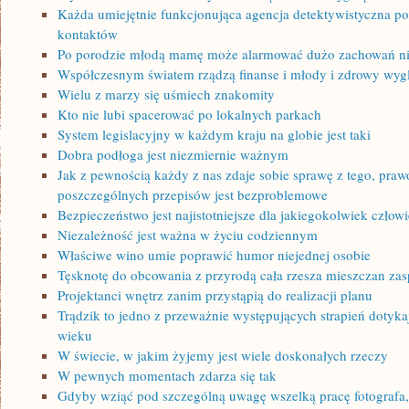
Każda umiejętnie funkcjonująca agencja detektywistyczna pot
kontaktów
Po porodzie młodą mamę może alarmować dużo zachowań n
Współczesnym światem rządzą finanse i młody i zdrowy wyg
Wielu z marzy się uśmiech znakomity
Kto nie lubi spacerować po lokalnych parkach
System legislacyjny w każdym kraju na globie jest taki
Dobra podłoga jest niezmiernie ważnym
Jak z pewnością każdy z nas zdaje sobie sprawę z tego, praw
poszczególnych przepisów jest bezproblemowe
Bezpieczeństwo jest najistotniejsze dla jakiegokolwiek człow
Niezależność jest ważna w życiu codziennym
Właściwe wino umie poprawić humor niejednej osobie
Tęsknotę do obcowania z przyrodą cała rzesza mieszczan za
Projektanci wnętrz zanim przystąpią do realizacji planu
Trądzik to jedno z przeważnie występujących strapień dotyka
wieku
W świecie, w jakim żyjemy jest wiele doskonałych rzeczy
W pewnych momentach zdarza się tak
Gdyby wziąć pod szczególną uwagę wszelką pracę fotografa,