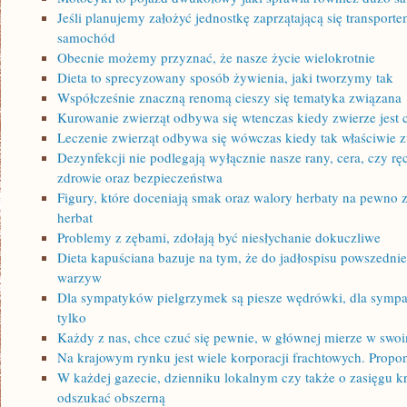
Jeśli planujemy założyć jednostkę zaprzątającą się transpor
samochód
Obecnie możemy przyznać, że nasze życie wielokrotnie
Dieta to sprecyzowany sposób żywienia, jaki tworzymy tak
Współcześnie znaczną renomą cieszy się tematyka związana
Kurowanie zwierząt odbywa się wtenczas kiedy zwierze jest 
Leczenie zwierząt odbywa się wówczas kiedy tak właściwie zw
Dezynfekcji nie podlegają wyłącznie nasze rany, cera, czy r
zdrowie oraz bezpieczeństwa
Figury, które doceniają smak oraz walory herbaty na pewno
herbat
Problemy z zębami, zdołają być niesłychanie dokuczliwe
Dieta kapuściana bazuje na tym, że do jadłospisu powszednie
warzyw
Dla sympatyków pielgrzymek są piesze wędrówki, dla sympa
tylko
Każdy z nas, chce czuć się pewnie, w głównej mierze w sw
Na krajowym rynku jest wiele korporacji frachtowych. Propon
W każdej gazecie, dzienniku lokalnym czy także o zasięgu k
odszukać obszerną