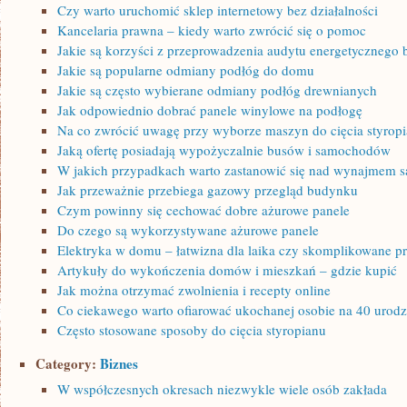
Czy warto uruchomić sklep internetowy bez działalności
Kancelaria prawna – kiedy warto zwrócić się o pomoc
Jakie są korzyści z przeprowadzenia audytu energetycznego
Jakie są popularne odmiany podłóg do domu
Jakie są często wybierane odmiany podłóg drewnianych
Jak odpowiednio dobrać panele winylowe na podłogę
Na co zwrócić uwagę przy wyborze maszyn do cięcia styrop
Jaką ofertę posiadają wypożyczalnie busów i samochodów
W jakich przypadkach warto zastanowić się nad wynajmem 
Jak przeważnie przebiega gazowy przegląd budynku
Czym powinny się cechować dobre ażurowe panele
Do czego są wykorzystywane ażurowe panele
Elektryka w domu – łatwizna dla laika czy skomplikowane p
Artykuły do wykończenia domów i mieszkań – gdzie kupić
Jak można otrzymać zwolnienia i recepty online
Co ciekawego warto ofiarować ukochanej osobie na 40 urodz
Często stosowane sposoby do cięcia styropianu
Category:
Biznes
W współczesnych okresach niezwykle wiele osób zakłada