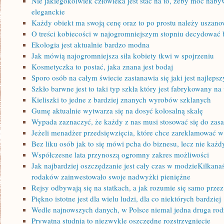
Nie jakiegokolwiek człowieka jest stać na to, żeby móc naby
eleganckie
Każdy obiekt ma swoją cenę oraz to po prostu należy uszan
O treści kobiecości w najogromniejszym stopniu decydować b
Ekologia jest aktualnie bardzo modna
Jak mówią najogromniejsza siła kobiety tkwi w spojrzeniu
Kosmetyczka to postać, jaka znana jest bodaj
Sporo osób na całym świecie zastanawia się jaki jest najlepsz
Szkło barwne jest to taki typ szkła który jest fabrykowany na
Kieliszki to jedne z bardziej znanych wyrobów szklanych
Gumę aktualnie wytwarza się na dosyć kolosalną skalę
Wypada zaznaczyć, że każdy z nas musi stosować się do zas
Jeżeli menadżer przedsięwzięcia, które chce zareklamować w
Bez liku osób jak to się mówi pcha do biznesu, lecz nie każd
Współczesne lata przynoszą ogromny zakres możliwości
Jak najbardziej oszczędzanie jest cały czas w modzieKilkana
rodaków zainwestowało swoje nadwyżki pieniężne
Rejsy odbywają się na statkach, a jak rozumie się samo przez
Piękno istotne jest dla wielu ludzi, dla co niektórych bardziej
Wedle najnowszych danych, w Polsce niemal jedna druga ro
Prywatna studnia to niezwykle oszczędne rozstrzygnięcie