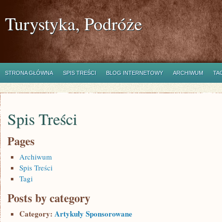
Turystyka, Podróże
STRONA GŁÓWNA
SPIS TREŚCI
BLOG INTERNETOWY
ARCHIWUM
TA
Spis Treści
Pages
Archiwum
Spis Treści
Tagi
Posts by category
Category:
Artykuły Sponsorowane