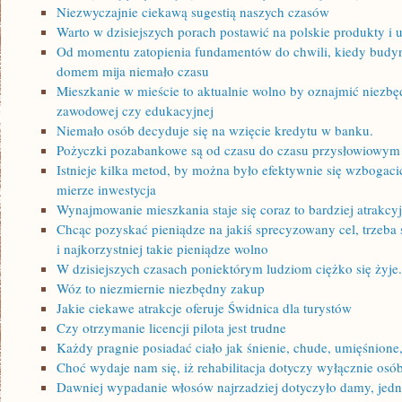
Niezwyczajnie ciekawą sugestią naszych czasów
Warto w dzisiejszych porach postawić na polskie produkty i 
Od momentu zatopienia fundamentów do chwili, kiedy budyn
domem mija niemało czasu
Mieszkanie w mieście to aktualnie wolno by oznajmić niezbęd
zawodowej czy edukacyjnej
Niemało osób decyduje się na wzięcie kredytu w banku.
Pożyczki pozabankowe są od czasu do czasu przysłowiowym
Istnieje kilka metod, by można było efektywnie się wzbogacić
mierze inwestycja
Wynajmowanie mieszkania staje się coraz to bardziej atrakcy
Chcąc pozyskać pieniądze na jakiś sprecyzowany cel, trzeba 
i najkorzystniej takie pieniądze wolno
W dzisiejszych czasach poniektórym ludziom ciężko się żyje.
Wóz to niezmiernie niezbędny zakup
Jakie ciekawe atrakcje oferuje Świdnica dla turystów
Czy otrzymanie licencji pilota jest trudne
Każdy pragnie posiadać ciało jak śnienie, chude, umięśnione
Choć wydaje nam się, iż rehabilitacja dotyczy wyłącznie os
Dawniej wypadanie włosów najrzadziej dotyczyło damy, jedn