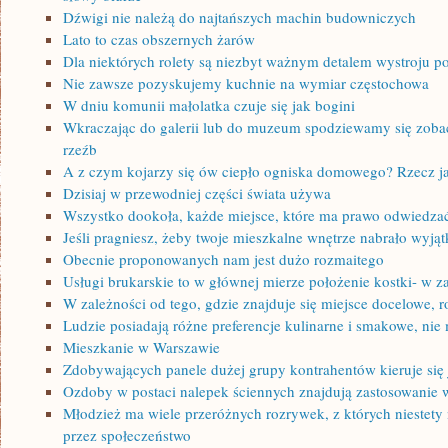
Dźwigi nie należą do najtańszych machin budowniczych
Lato to czas obszernych żarów
Dla niektórych rolety są niezbyt ważnym detalem wystroju p
Nie zawsze pozyskujemy kuchnie na wymiar częstochowa
W dniu komunii małolatka czuje się jak bogini
Wkraczając do galerii lub do muzeum spodziewamy się zoba
rzeźb
A z czym kojarzy się ów ciepło ogniska domowego? Rzecz j
Dzisiaj w przewodniej części świata używa
Wszystko dookoła, każde miejsce, które ma prawo odwiedzać
Jeśli pragniesz, żeby twoje mieszkalne wnętrze nabrało wyj
Obecnie proponowanych nam jest dużo rozmaitego
Usługi brukarskie to w głównej mierze położenie kostki- w zal
W zależności od tego, gdzie znajduje się miejsce docelowe, r
Ludzie posiadają różne preferencje kulinarne i smakowe, ni
Mieszkanie w Warszawie
Zdobywających panele dużej grupy kontrahentów kieruje się 
Ozdoby w postaci nalepek ściennych znajdują zastosowanie 
Młodzież ma wiele przeróżnych rozrywek, z których niestety
przez społeczeństwo