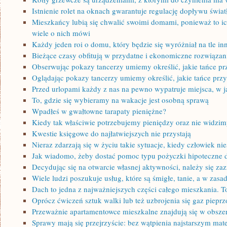
Istnienie rolet na oknach gwarantuje regulację dopływu świat
Mieszkańcy lubią się chwalić swoimi domami, ponieważ to ic
wiele o nich mówi
Każdy jeden roi o domu, który będzie się wyróżniał na tle in
Bieżące czasy obfitują w przydatne i ekonomiczne rozwiązan
Obserwując pokazy tancerzy umiemy określić, jakie tańce p
Oglądając pokazy tancerzy umiemy określić, jakie tańce prz
Przed urlopami każdy z nas na pewno wypatruje miejsca, w 
To, gdzie się wybieramy na wakacje jest osobną sprawą
Wpadłeś w gwałtowne tarapaty pieniężne?
Kiedy tak właściwie potrzebujemy pieniędzy oraz nie widzim
Kwestie księgowe do najłatwiejszych nie przystają
Nieraz zdarzają się w życiu takie sytuacje, kiedy człowiek n
Jak wiadomo, żeby dostać pomoc typu pożyczki hipoteczne d
Decydując się na otwarcie własnej aktywności, należy się za
Wiele ludzi poszukuje usług, które są śmigłe, tanie, a w zasa
Dach to jedna z najważniejszych części całego mieszkania. T
Oprócz ćwiczeń sztuk walki lub też uzbrojenia się gaz pieprz
Przeważnie apartamentowce mieszkalne znajdują się w obsze
Sprawy mają się przejrzyście: bez wątpienia najstarszym mat