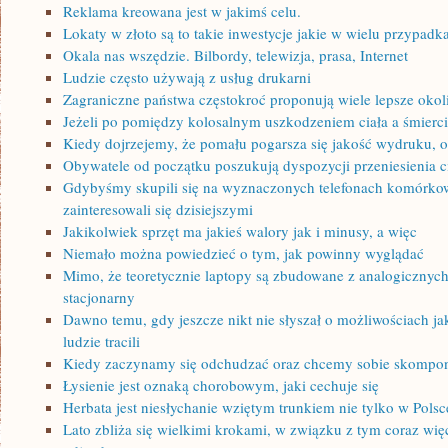
Reklama kreowana jest w jakimś celu.
Lokaty w złoto są to takie inwestycje jakie w wielu przypad
Okala nas wszędzie. Bilbordy, telewizja, prasa, Internet
Ludzie często używają z usług drukarni
Zagraniczne państwa częstokroć proponują wiele lepsze okol
Jeżeli po pomiędzy kolosalnym uszkodzeniem ciała a śmiercią
Kiedy dojrzejemy, że pomału pogarsza się jakość wydruku, o
Obywatele od początku poszukują dyspozycji przeniesienia c
Gdybyśmy skupili się na wyznaczonych telefonach komórko
zainteresowali się dzisiejszymi
Jakikolwiek sprzęt ma jakieś walory jak i minusy, a więc
Niemało można powiedzieć o tym, jak powinny wyglądać
Mimo, że teoretycznie laptopy są zbudowane z analogicznyc
stacjonarny
Dawno temu, gdy jeszcze nikt nie słyszał o możliwościach jak
ludzie tracili
Kiedy zaczynamy się odchudzać oraz chcemy sobie skompon
Łysienie jest oznaką chorobowym, jaki cechuje się
Herbata jest niesłychanie wziętym trunkiem nie tylko w Polsc
Lato zbliża się wielkimi krokami, w związku z tym coraz wi