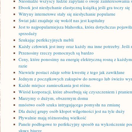
Nieomalże wszyscy ludzie zapytani o swoje zainteresowania
Ebook jest niesłychanie elastyczną książką jeśli gra toczy się
Witryny internetowe stały się niesłychanie popularne
Świat jaki znajduje się wokół nas jest kapitalny
Jest to najpopularniejsza błahostka, która dotychczas pojawi
sprzedaży
Szukając perfekcyjnych mebli
Każdy człowiek jest inny oraz każdy ma inne potrzeby. Jeśl
Przenosiny rzeczy pomocnych są bardzo
Ceny, które ponosimy na energię elektryczną rosną z każdy
razie
Niewiele postaci zdaje sobie kwestię z tego jak zawikłane
Jednym z początkowych zakupów do nowego lub świeżo w
Każde miejsce zamieszkania jest różne.
Wśród korporacji, które absorbują się czyszczeniem i prani
Marzymy o dużym, obszernym domu
mnóstwo osób szuka intrygującego pomysłu na zmianę
Dla dużej grupy osób kłopot wilgotności jest na tyle duży
Pływalnie mają różnorodną wielkość
Panele podłogowe to perfekcyjny sposób na wykończenie p
słowy biurze