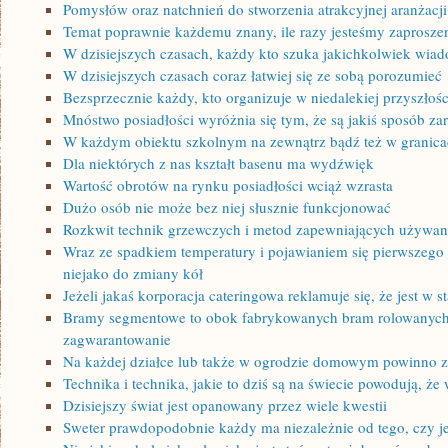
Pomysłów oraz natchnień do stworzenia atrakcyjnej aranżacji
Temat poprawnie każdemu znany, ile razy jesteśmy zaprosze
W dzisiejszych czasach, każdy kto szuka jakichkolwiek wia
W dzisiejszych czasach coraz łatwiej się ze sobą porozumieć
Bezsprzecznie każdy, kto organizuje w niedalekiej przyszłośc
Mnóstwo posiadłości wyróżnia się tym, że są jakiś sposób za
W każdym obiektu szkolnym na zewnątrz bądź też w granic
Dla niektórych z nas kształt basenu ma wydźwięk
Wartość obrotów na rynku posiadłości wciąż wzrasta
Dużo osób nie może bez niej słusznie funkcjonować
Rozkwit technik grzewczych i metod zapewniających używan
Wraz ze spadkiem temperatury i pojawianiem się pierwszego 
niejako do zmiany kół
Jeżeli jakaś korporacja cateringowa reklamuje się, że jest w s
Bramy segmentowe to obok fabrykowanych bram rolowanych
zagwarantowanie
Na każdej działce lub także w ogrodzie domowym powinno z
Technika i technika, jakie to dziś są na świecie powodują, ż
Dzisiejszy świat jest opanowany przez wiele kwestii
Sweter prawdopodobnie każdy ma niezależnie od tego, czy j