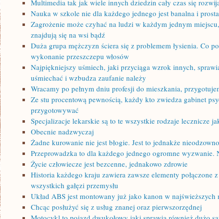
Multimedia tak jak wiele innych dziedzin cały czas się rozwij
Nauka w szkole nie dla każdego jednego jest banalna i prost
Zagrożenie może czyhać na ludzi w każdym jednym miejscu, 
znajdują się na wsi bądź
Duża grupa mężczyzn ściera się z problemem łysienia. Co pon
wykonanie przeszczepu włosów
Najpiękniejszy uśmiech, jaki przyciąga wzrok innych, sprawi
uśmiechać i wzbudza zaufanie należy
Wracamy po pełnym dniu profesji do mieszkania, przygotujem
Ze stu procentową pewnością, każdy kto zwiedza gabinet ps
przygotowywać
Specjalizacje lekarskie są to te wszystkie rodzaje lecznicze j
Obecnie nadzwyczaj
Żadne kurowanie nie jest błogie. Jest to jednakże nieodzown
Przeprowadzka to dla każdego jednego ogromne wyzwanie. 
Życie człowiecze jest bezcenne, jednakowo zdrowie
Historia każdego kraju zawiera zawsze elementy połączone z
wszystkich gałęzi przemysłu
Układ ABS jest montowany już jako kanon w najświeższych 
Chcąc posłużyć się z usług znanej oraz pierwszorzędnej
Motocykl to pojazd dwukołowy jaki sprawia również dużo sa