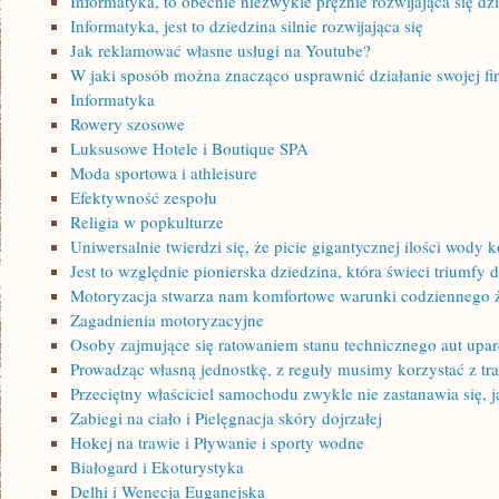
Informatyka, to obecnie niezwykle prężnie rozwijająca się dz
Informatyka, jest to dziedzina silnie rozwijająca się
Jak reklamować własne usługi na Youtube?
W jaki sposób można znacząco usprawnić działanie swojej f
Informatyka
Rowery szosowe
Luksusowe Hotele i Boutique SPA
Moda sportowa i athleisure
Efektywność zespołu
Religia w popkulturze
Uniwersalnie twierdzi się, że picie gigantycznej ilości wody
Jest to względnie pionierska dziedzina, która świeci triumfy 
Motoryzacja stwarza nam komfortowe warunki codziennego 
Zagadnienia motoryzacyjne
Osoby zajmujące się ratowaniem stanu technicznego aut upar
Prowadząc własną jednostkę, z reguły musimy korzystać z tr
Przeciętny właściciel samochodu zwykle nie zastanawia się, j
Zabiegi na ciało i Pielęgnacja skóry dojrzałej
Hokej na trawie i Pływanie i sporty wodne
Białogard i Ekoturystyka
Delhi i Wenecja Euganejska