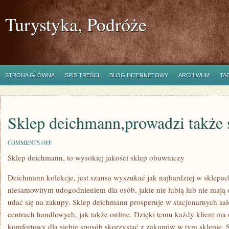
Turystyka, Podróże
STRONA GŁÓWNA
SPIS TREŚCI
BLOG INTERNETOWY
ARCHIWUM
TA
Sklep deichmann,prowadzi także 
ON
COMMENTS OFF
SKLEP
Sklep deichmann, to wysokiej jakości sklep obuwniczy
DEICHMANN,PROWADZI
TAKŻE
SPRZEDAŻ
Deichmann kolekcje, jest szansa wyszukać jak najbardziej w sklepach,
ONLINE
niesamowitym udogodnieniem dla osób, jakie nie lubią lub nie mają 
udać się na zakupy. Sklep deichmann prosperuje w stacjonarnych salo
centrach handlowych, jak także online. Dzięki temu każdy klient ma 
komfortowy dla siebie sposób skorzystać z zakupów w tym sklepie.