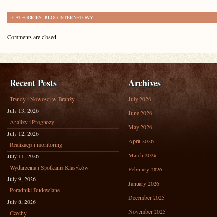
CATEGORIES:
BLOG INTERNETOWY
Comments are closed.
Recent Posts
Archives
Trendy i Nowości w Branży
July 2026
July 13, 2026
June 2026
Analizy i Prognozy
May 2026
July 12, 2026
April 2026
Realizacja i monitoring
March 2026
July 11, 2026
Wydarzenia i Spotkania Klasyków
February 2026
July 9, 2026
January 2026
Poradniki Budowlane
December 2025
July 8, 2026
November 2025
Czechy