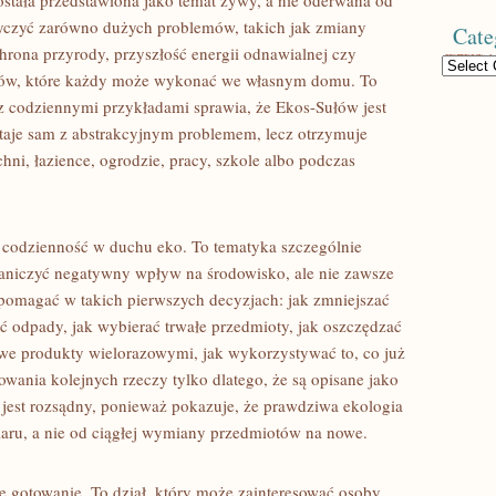
ostała przedstawiona jako temat żywy, a nie oderwana od
tyczyć zarówno dużych problemów, takich jak zmiany
Cate
hrona przyrody, przyszłość energii odnawialnej czy
Categories
oków, które każdy może wykonać we własnym domu. To
 z codziennymi przykładami sprawia, że Ekos-Sułów jest
taje sam z abstrakcyjnym problemem, lecz otrzymuje
ni, łazience, ogrodzie, pracy, szkole albo podczas
 codzienność w duchu eko. To tematyka szczególnie
raniczyć negatywny wpływ na środowisko, ale nie zawsze
pomagać w takich pierwszych decyzjach: jak zmniejszać
ać odpady, jak wybierać trwałe przedmioty, jak oszczędzać
owe produkty wielorazowymi, jak wykorzystywać to, co już
wania kolejnych rzeczy tylko dlatego, że są opisane jako
 jest rozsądny, ponieważ pokazuje, że prawdziwa ekologia
iaru, a nie od ciągłej wymiany przedmiotów na nowe.
 gotowanie. To dział, który może zainteresować osoby