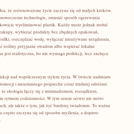
dea, że zrównoważone życie zaczyna się od małych kroków.
nowoczesne technologie, zmienić sposób ogrzewania
owicie wyeliminować plastik. Każdy może jednak zrobić
na zakupy, wybierać produkty bez zbędnych opakowań,
siłki, oszczędzać wodę, wyłączać nieużywane urządzenia,
ić rośliny przyjazne owadom albo wspierać lokalne
ona jest realistyczna, bo nie wymaga perfekcji, lecz zachęca
leksji nad współczesnym stylem życia. W świecie nadmiaru
romocji i nieustannego pośpiechu coraz trudniej odróżnić
, że ekologia łączy się z minimalizmem, rozsądkiem,
szym rytmem codzienności. W tym sensie serwis nie mówi
ch, ale także o tym, jak żyć bardziej świadomie. To ważna
 często zaczyna się od sposobu myślenia, a dopiero
.