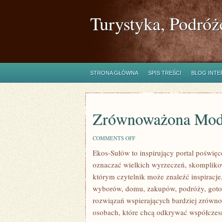
Turystyka, Podróż
STRONA GŁÓWNA
SPIS TREŚCI
BLOG INT
Zrównoważona Mo
ON
COMMENTS OFF
ZRÓWNOWAŻONA
Ekos-Sułów to inspirujący portal poświęco
MODA
oznaczać wielkich wyrzeczeń, skompliko
którym czytelnik może znaleźć inspiracje
wyborów, domu, zakupów, podróży, gotow
rozwiązań wspierających bardziej zrówno
osobach, które chcą odkrywać współczesn