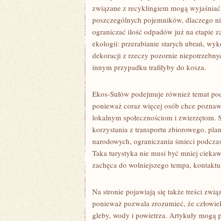
związane z recyklingiem mogą wyjaśniać,
poszczególnych pojemników, dlaczego niek
ograniczać ilość odpadów już na etapie z
ekologii: przerabianie starych ubrań, wy
dekoracji z rzeczy pozornie niepotrzebn
innym przypadku trafiłyby do kosza.
Ekos-Sułów podejmuje również temat pod
ponieważ coraz więcej osób chce poznawać
lokalnym społecznościom i zwierzętom. S
korzystania z transportu zbiorowego, pl
narodowych, ograniczania śmieci podczas 
Taka turystyka nie musi być mniej ciekaw
zachęca do wolniejszego tempa, kontaktu 
Na stronie pojawiają się także treści zwi
ponieważ pozwala zrozumieć, że człowiek 
gleby, wody i powietrza. Artykuły mogą