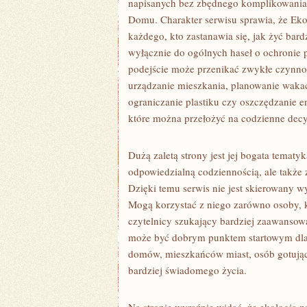
napisanych bez zbędnego komplikowania 
Domu. Charakter serwisu sprawia, że Ek
każdego, kto zastanawia się, jak żyć bardz
wyłącznie do ogólnych haseł o ochronie 
podejście może przenikać zwykłe czynno
urządzanie mieszkania, planowanie wakacj
ograniczanie plastiku czy oszczędzanie en
które można przełożyć na codzienne decy
Dużą zaletą strony jest jej bogata temat
odpowiedzialną codziennością, ale także
Dzięki temu serwis nie jest skierowany 
Mogą korzystać z niego zarówno osoby, kt
czytelnicy szukający bardziej zaawansow
może być dobrym punktem startowym dla r
domów, mieszkańców miast, osób gotujący
bardziej świadomego życia.