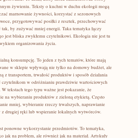
ennym żywieniu. Teksty o kuchni w duchu ekologii mogą
czać marnowanie żywności, korzystać z sezonowych
owoce, przygotowywać posiłki z resztek, przechowywać
 tak, by zużywać mniej energii. Taka tematyka łączy
o jest bliska zwykłemu czytelnikowi. Ekologia nie jest tu
ykiem organizowania życia.
alną konsumpcję. To jeden z tych tematów, które mają
ane w sklepie wpływają nie tylko na domowy budżet, ale
ą z transportem, trwałość produktów i sposób działania
czytelnikom w odróżnianiu prawdziwie wartościowych
 W tekstach tego typu ważne jest pokazanie, że
ie na wybieraniu produktów z zieloną etykietą. Często
anie mniej, wybieranie rzeczy trwalszych, naprawianie
y z drugiej ręki lub wspieranie lokalnych wytwórców.
est ponowne wykorzystanie przedmiotów. To tematyka,
o jak na problem, ale również jak na materiał. Artykuły