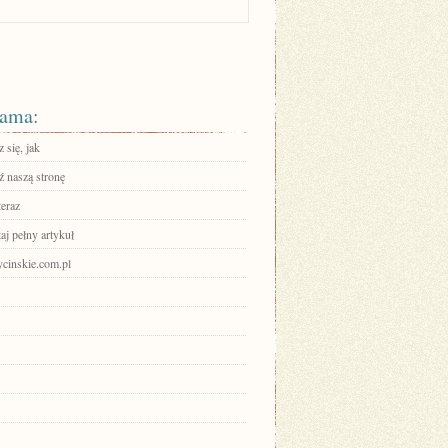
ama:
 się, jak
 naszą stronę
teraz
aj pełny artykuł
ycinskie.com.pl