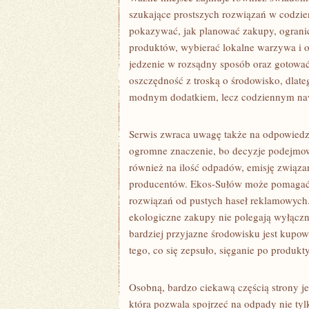
szukające prostszych rozwiązań w codzi
pokazywać, jak planować zakupy, ograni
produktów, wybierać lokalne warzywa i 
jedzenie w rozsądny sposób oraz gotować
oszczędność z troską o środowisko, dlateg
modnym dodatkiem, lecz codziennym naw
Serwis zwraca uwagę także na odpowiedzi
ogromne znaczenie, bo decyzje podejmow
również na ilość odpadów, emisję związan
producentów. Ekos-Sułów może pomagać 
rozwiązań od pustych haseł reklamowych.
ekologiczne zakupy nie polegają wyłączn
bardziej przyjazne środowisku jest kupow
tego, co się zepsuło, sięganie po produkt
Osobną, bardzo ciekawą częścią strony j
która pozwala spojrzeć na odpady nie tylk