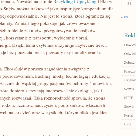
tematu. Nowości na stronie
Recykling i Upcykling
i Eko w
31
os-Sułów można traktować jako inspirujące kompendium dla
iej odpowiedzialnie. Nie jest to strona, która ogranicza się
« Jul
planety. Zamiast tego pokazuje, jak zrównoważone
ści: robienie zakupów, przygotowywanie posiłków,
Rekl
i, korzystanie z transportu, wybieranie ubrań,
ergii. Dzięki temu czytelnik otrzymuje użyteczne treści,
Dowiedz
zje bez poczucia presji, przesady czy moralizowania.
Odwiedź
Zobacz 
yka. Ekos-Sułów porusza zagadnienia związane z
Przeczyt
 z podróżowaniem, kuchnią, modą, technologią i edukacją.
serykor
wyłącznie do wąskiej grupy pasjonatów ochrony środowiska.
Serwis
óre dopiero zaczynają interesować się ekologią, jak i
anych rozwiązań. Taka różnorodność sprawia, że strona
HTTP
odzin, uczniów, nauczycieli, podróżników, właścicieli
Serwis
ch na co dzień oraz wszystkich, którym bliska jest idea
Portal
Blog