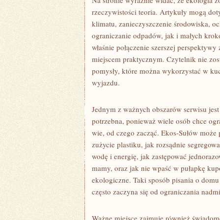
Na stronie wyraźnie widać, że ekologia z
rzeczywistości teoria. Artykuły mogą do
klimatu, zanieczyszczenie środowiska, oc
ograniczanie odpadów, jak i małych kr
właśnie połączenie szerszej perspektywy
miejscem praktycznym. Czytelnik nie zos
pomysły, które można wykorzystać w kuch
wyjazdu.
Jednym z ważnych obszarów serwisu jest
potrzebna, ponieważ wiele osób chce og
wie, od czego zacząć. Ekos-Sułów może 
zużycie plastiku, jak rozsądnie segregow
wodę i energię, jak zastępować jednoraz
mamy, oraz jak nie wpaść w pułapkę kupo
ekologiczne. Taki sposób pisania o domu
często zaczyna się od ograniczania nadm
Ważne miejsce zajmuje również świadome