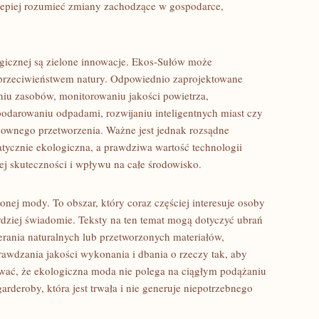
lepiej rozumieć zmiany zachodzące w gospodarce,
icznej są zielone innowacje. Ekos-Sułów może
 przeciwieństwem natury. Odpowiednio zaprojektowane
u zasobów, monitorowaniu jakości powietrza,
odarowaniu odpadami, rozwijaniu inteligentnych miast czy
nownego przetworzenia. Ważne jest jednak rozsądne
atycznie ekologiczna, a prawdziwa wartość technologii
lnej skuteczności i wpływu na całe środowisko.
nej mody. To obszar, który coraz częściej interesuje osoby
dziej świadomie. Teksty na ten temat mogą dotyczyć ubrań
ierania naturalnych lub przetworzonych materiałów,
wdzania jakości wykonania i dbania o rzeczy tak, aby
wać, że ekologiczna moda nie polega na ciągłym podążaniu
rderoby, która jest trwała i nie generuje niepotrzebnego