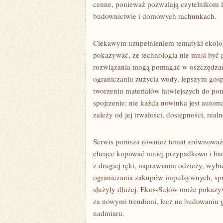
cenne, ponieważ pozwalają czytelnikom 
budownictwie i domowych rachunkach.
Ciekawym uzupełnieniem tematyki ekolog
pokazywać, że technologia nie musi być
rozwiązania mogą pomagać w oszczędzani
ograniczaniu zużycia wody, lepszym gosp
tworzeniu materiałów łatwiejszych do po
spojrzenie: nie każda nowinka jest autom
zależy od jej trwałości, dostępności, rea
Serwis porusza również temat zrównoważo
chcące kupować mniej przypadkowo i bar
z drugiej ręki, naprawiania odzieży, wyb
ograniczania zakupów impulsywnych, spra
służyły dłużej. Ekos-Sułów może pokazy
za nowymi trendami, lecz na budowaniu ga
nadmiaru.