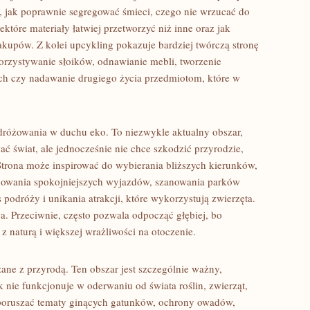
 jak poprawnie segregować śmieci, czego nie wrzucać do
tóre materiały łatwiej przetworzyć niż inne oraz jak
akupów. Z kolei upcykling pokazuje bardziej twórczą stronę
korzystywanie słoików, odnawianie mebli, tworzenie
ych czy nadawanie drugiego życia przedmiotom, które w
różowania w duchu eko. To niezwykle aktualny obszar,
 świat, ale jednocześnie nie chce szkodzić przyrodzie,
trona może inspirować do wybierania bliższych kierunków,
anowania spokojniejszych wyjazdów, szanowania parków
podróży i unikania atrakcji, które wykorzystują zwierzęta.
a. Przeciwnie, często pozwala odpocząć głębiej, bo
z naturą i większej wrażliwości na otoczenie.
ązane z przyrodą. Ten obszar jest szczególnie ważny,
nie funkcjonuje w oderwaniu od świata roślin, zwierząt,
 poruszać tematy ginących gatunków, ochrony owadów,