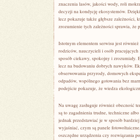
znaczenia lasów, jakości wody, roli mok
decyzji na kondycję ekosystemów. Dzięk
lecz pokazuje także głębsze zależności, k
zrozumienie tych zależności sprawia, że p
Istotnym elementem serwisu jest również
rodziców, nauczycieli i osób pracujących
sposób ciekawy, spokojny i zrozumiały. E
lecz na budowaniu dobrych nawyków. Ek
obserwowania przyrody, domowych ekspe
odpadów, wspólnego gotowania bez marno
podejście pokazuje, że wiedza ekologiczna
Na uwagę zasługuje również obecność tem
są to zagadnienia trudne, techniczne alb
jednak przedstawiać je w sposób bardzie
wyjaśniać, czym są panele fotowoltaiczn
oszczędne urządzenia czy rozwiązania po