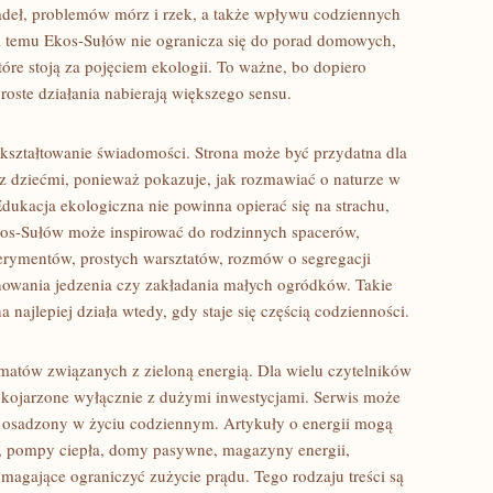
radeł, problemów mórz i rzek, a także wpływu codziennych
i temu Ekos-Sułów nie ogranicza się do porad domowych,
tóre stoją za pojęciem ekologii. To ważne, bo dopiero
roste działania nabierają większego sensu.
 kształtowanie świadomości. Strona może być przydatna dla
 z dziećmi, ponieważ pokazuje, jak rozmawiać o naturze w
dukacja ekologiczna nie powinna opierać się na strachu,
os-Sułów może inspirować do rodzinnych spacerów,
rymentów, prostych warsztatów, rozmów o segregacji
wania jedzenia czy zakładania małych ogródków. Takie
 najlepiej działa wtedy, gdy staje się częścią codzienności.
atów związanych z zieloną energią. Dla wielu czytelników
o kojarzone wyłącznie z dużymi inwestycjami. Serwis może
j osadzony w życiu codziennym. Artykuły o energii mogą
e, pompy ciepła, domy pasywne, magazyny energii,
magające ograniczyć zużycie prądu. Tego rodzaju treści są