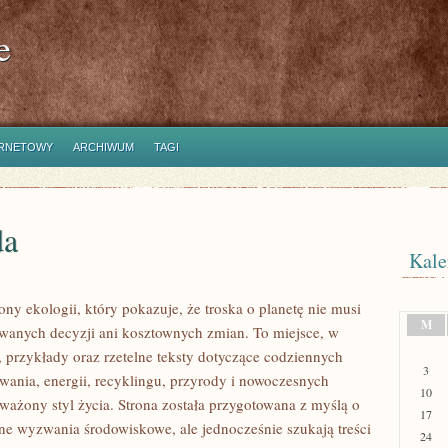
e
ERNETOWY
ARCHIWUM
TAGI
da
Kale
ny ekologii, który pokazuje, że troska o planetę nie musi
M
wanych decyzji ani kosztownych zmian. To miejsce, w
, przykłady oraz rzetelne teksty dotyczące codziennych
3
ania, energii, recyklingu, przyrody i nowoczesnych
10
ważony styl życia. Strona została przygotowana z myślą o
17
e wyzwania środowiskowe, ale jednocześnie szukają treści
24