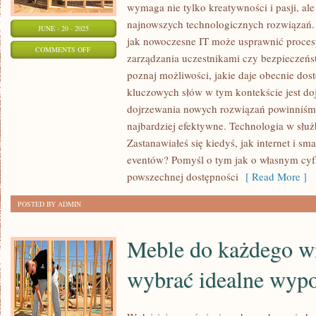
wymaga nie tylko kreatywności i pasji, ale
najnowszych technologicznych rozwiązań. 
JUNE - 20 - 2025
jak nowoczesne IT może usprawnić procesy
ON
COMMENTS OFF
zarządzania uczestnikami czy bezpieczeńst
DOJRZEWANIE:
poznaj możliwości, jakie daje obecnie dos
KLUCZOWE
kluczowych słów w tym kontekście jest doj
ETAPY
dojrzewania nowych rozwiązań powinniśmy
I
najbardziej efektywne. Technologia w służ
WYZWANIA!
Zastanawiałeś się kiedyś, jak internet i sm
eventów? Pomyśl o tym jak o własnym cyf
powszechnej dostępności
[ Read More ]
POSTED BY ADMIN
Meble do każdego wn
wybrać idealne wyp