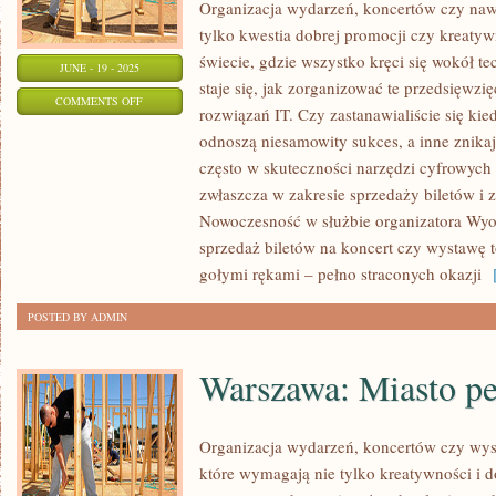
Organizacja wydarzeń, koncertów czy naw
tylko kwestia dobrej promocji czy kreaty
świecie, gdzie wszystko kręci się wokół tec
JUNE - 19 - 2025
staje się, jak zorganizować te przedsięwz
ON
COMMENTS OFF
rozwiązań IT. Czy zastanawialiście się kie
ŚLUB
odnoszą niesamowity sukces, a inne znika
W
często w skuteczności narzędzi cyfrowych
STYLU:
zwłaszcza w zakresie sprzedaży biletów i 
NAJNOWSZE
Nowoczesność w służbie organizatora Wyob
TRENDY
sprzedaż biletów na koncert czy wystawę t
W
gołymi rękami – pełno straconych okazji
[
MODZIE
POSTED BY ADMIN
ŚLUBNEJ!
Warszawa: Miasto peł
Organizacja wydarzeń, koncertów czy wys
które wymagają nie tylko kreatywności i dob