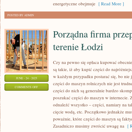
BUDYNKU
energetyczne obejmuje
[ Read More ]
POSTED BY ADMIN
Porządna firma prz
terenie Łodzi
Czy na pewno się opłaca kupować obecnie
są takie, iż aby kupić części do najróżnie
w każdym przypadku postarać się, bo nie j
JUNE - 24 - 2025
części do maszyn rolniczych nie jest trudn
ON
COMMENTS OFF
części do nich są generalnie bardzo skom
PORZĄDNA
poszukać części do maszyn w internecie. 
FIRMA
odnaleźć wszystko – części, namiary na tak
PRZEPROWADZKOWA
cięcie wodą, etc. Początkowo jednakże mu
NA
poważnie, które części do maszyn są fakt
TERENIE
Zasadniczo musimy zwrócić uwagę na
[ R
ŁODZI