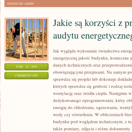
POSTED BY ADMIN
UTRZYMANIE?
Jakie są korzyści z 
audytu energetyczn
Jak wygląda wykonanie świadectwa energe
energetyczną jakość budynku, konieczne 
danych technicznych oraz przeprowadzeni
JUNE - 25 - 2025
obowiązującymi przepisami. Na samym po
ON
COMMENTS OFF
sprawdza się projekt lub dokonuje dokładn
JAKIE
których sprawdza się grubość i rodzaj izol
SĄ
wentylację oraz źródła ciepła. Następnie w
KORZYŚCI
dedykowanego oprogramowania, który obl
Z
energię do chłodzenia, ogrzewania, wentyl
PRZEPROWADZENIA
wody czy oświetlenia. W obliczeniach bier
AUDYTU
budynku pod względem technicznym, z te
ENERGETYCZNEGO
także pomiary, zdjęcia i różne dokumenty