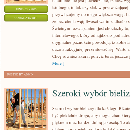
naturalnie nie jest powiedziane, iż nasz wy
istotnego, to tak czy siak w przeważające
JUNE - 28 - 2025
przywiązujemy do niego większą wagę. I do
ON
COMMENTS OFF
że bez cienia wątpliwości warto zadbać o s
CZY
Świetnym rozwiązaniem jest chociażby to,
W
internetowego, który odnajdziesz pod adre
ISTOCIE
oryginalne paznokcie powodują, iż kobiet
MAZURY
dużo atrakcyjniej prezentować się. Warto 
SĄ
Chcę również akurat polecić teraz jeszcze 
NIESAMOWITYM
More ]
MIEJSCEM?
POSTED BY ADMIN
Szeroki wybór bieli
Szeroki wybór bielizny dla każdego Biżut
być piekielnie droga, aby mogła charakte
pięknem oraz bardzo dobrą jakością. To aku
dlatego coraz większa ilość Polaków wresz