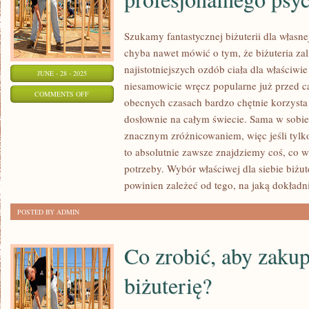
Szukamy fantastycznej biżuterii dla włas
chyba nawet mówić o tym, że biżuteria zali
najistotniejszych ozdób ciała dla właściwi
JUNE - 28 - 2025
niesamowicie wręcz popularne już przed ca
ON
COMMENTS OFF
obecnych czasach bardzo chętnie korzysta 
SKORZYSTAJ
dosłownie na całym świecie. Sama w sobie
Z
znacznym zróżnicowaniem, więc jeśli tylk
POMOCY
to absolutnie zawsze znajdziemy coś, co w
PROFESJONALNEGO
potrzeby. Wybór właściwej dla siebie biżu
PSYCHOTERAPEUTY
powinien zależeć od tego, na jaką dokładn
POSTED BY ADMIN
Co zrobić, aby zakup
biżuterię?