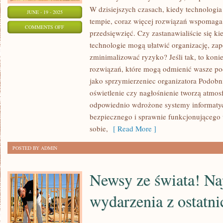
W dzisiejszych czasach, kiedy technologi
JUNE - 19 - 2025
tempie, coraz więcej rozwiązań wspomaga 
ON
COMMENTS OFF
przedsięwzięć. Czy zastanawialiście się k
TECHNOLOGIA
technologie mogą ułatwić organizację, za
W
zminimalizować ryzyko? Jeśli tak, to koni
DOMU:
rozwiązań, które mogą odmienić wasze po
NOWOCZESNE
jako sprzymierzeniec organizatora Podobn
ROZWIĄZANIA
oświetlenie czy nagłośnienie tworzą atmosf
DLA
odpowiednio wdrożone systemy informaty
WYGODNEGO
bezpiecznego i sprawnie funkcjonującego
ŻYCIA!
sobie,
[ Read More ]
POSTED BY ADMIN
Newsy ze świata! Na
wydarzenia z ostatni