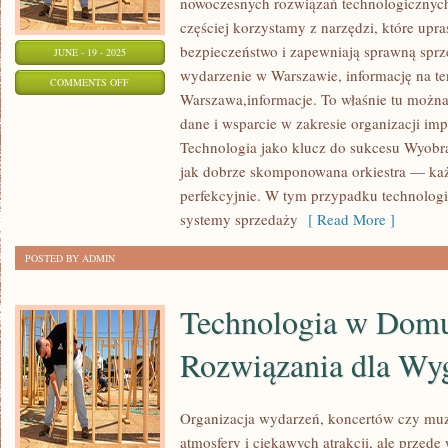
nowoczesnych rozwiązań technologicznych
częściej korzystamy z narzędzi, które upra
bezpieczeństwo i zapewniają sprawną sprze
JUNE - 19 - 2025
wydarzenie w Warszawie, informację na ten
ON
COMMENTS OFF
Warszawa,informacje. To właśnie tu można 
WARSZAWA:
dane i wsparcie w zakresie organizacji i
MIASTO
Technologia jako klucz do sukcesu Wyobra
PEŁNE
jak dobrze skomponowana orkiestra — każ
HISTORII!
perfekcyjnie. W tym przypadku technolog
systemy sprzedaży
[ Read More ]
POSTED BY ADMIN
Technologia w Dom
Rozwiązania dla Wy
Organizacja wydarzeń, koncertów czy muze
atmosfery i ciekawych atrakcji, ale przed