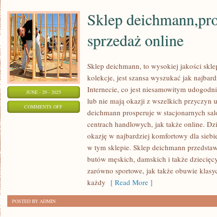
Sklep deichmann,pro
sprzedaż online
Sklep deichmann, to wysokiej jakości sk
kolekcje, jest szansa wyszukać jak najbard
Internecie, co jest niesamowitym udogodnie
JUNE - 29 - 2025
lub nie mają okazji z wszelkich przyczyn 
ON
COMMENTS OFF
deichmann prosperuje w stacjonarnych salo
SKLEP
centrach handlowych, jak także online. Dz
DEICHMANN,PROWADZI
okazję w najbardziej komfortowy dla sieb
TAKŻE
w tym sklepie. Sklep deichmann przedsta
SPRZEDAŻ
butów męskich, damskich i także dziecięc
ONLINE
zarówno sportowe, jak także obuwie klasy
każdy
[ Read More ]
POSTED BY ADMIN