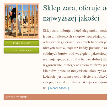
Sklep zara, oferuje 
najwyższej jakości
Sklep zara, oferuje odzież elegancką i cod
jeden z najlepszych sklepów sprzedających 
odnaleźć w galeriach i centrach handlowyc
JUNE - 29 - 2025
różnych butów, stąd też każdy posiada oka
ON
COMMENTS OFF
solidnych butów pod względem jakościowym
SKLEP
realizuje sprzedaż butów bardzo dobrej jak
ZARA,
wygórowane, dlatego że celem tej firmy jes
OFERUJE
klientów, przez co oczywiście także zyska
ODZIEŻ
kolekcje, jest szansa oczywiście przybliży
NAJWYŻSZEJ
sklepu, lecz także istnieje okazja zaznajo
JAKOŚCI
w
[ Read More ]
POSTED BY ADMIN