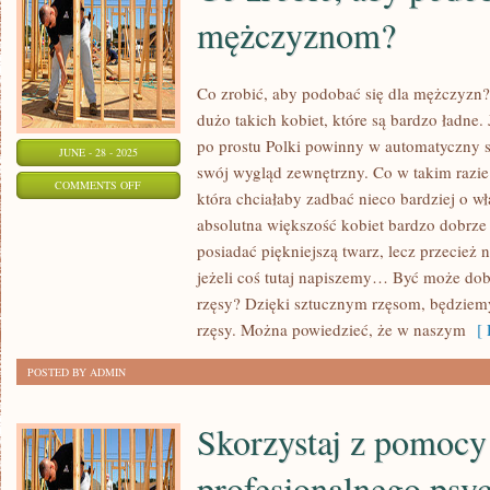
mężczyznom?
Co zrobić, aby podobać się dla mężczyzn
dużo takich kobiet, które są bardzo ładne. 
po prostu Polki powinny w automatyczny 
JUNE - 28 - 2025
swój wygląd zewnętrzny. Co w takim razie 
ON
COMMENTS OFF
która chciałaby zadbać nieco bardziej o w
CO
absolutna większość kobiet bardzo dobrze 
ZROBIĆ,
posiadać piękniejszą twarz, lecz przecież 
ABY
jeżeli coś tutaj napiszemy… Być może do
PODOBAĆ
rzęsy? Dzięki sztucznym rzęsom, będziemy
SIĘ
rzęsy. Można powiedzieć, że w naszym
[ 
MĘŻCZYZNOM?
POSTED BY ADMIN
Skorzystaj z pomocy
profesjonalnego psy