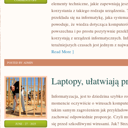
COMMENTS OFF
elementy techniczne, jakie zapewniają jes
CO
korzystania z takiego rodzaju urządzenia.
ROBIĆ,
przekłada się na informatykę, jaka systema
ABY
powoduje, że wiedza dotycząca komputerów
UNIKNĄĆ
powszechna i po prostu pozytywnie przekła
KŁOPOTÓW
korzystają z urządzeń informatycznych. Inf
Z
teraźniejszych czasach jest jednym z najw
KOMPUTEREM?
Read More ]
POSTED BY ADMIN
Laptopy, ułatwiają p
Informatyzacja, jest to dziedzina szybko 
momencie oczywiście o wirusach kompute
takim samym zagrożeniem jak przykładowo
zachować odpowiednie proporcje. Czyli m
się przed szkodliwymi wirusami. Jak? Strz
JUNE - 27 - 2025