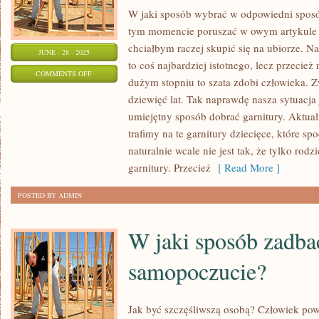
W jaki sposób wybrać w odpowiedni sposó
tym momencie poruszać w owym artykule t
chciałbym raczej skupić się na ubiorze. Nat
JUNE - 28 - 2025
to coś najbardziej istotnego, lecz przecież 
ON
COMMENTS OFF
dużym stopniu to szata zdobi człowieka. Z
CO
dziewięć lat. Tak naprawdę nasza sytuacja
ZROBIĆ,
umiejętny sposób dobrać garnitury. Aktual
ABY
trafimy na te garnitury dziecięce, które sp
ZAKUPIĆ
naturalnie wcale nie jest tak, że tylko ro
DUŻO
garnitury. Przecież
[ Read More ]
TANIEJ
POSTED BY ADMIN
BIŻUTERIĘ?
W jaki sposób zadba
samopoczucie?
Jak być szczęśliwszą osobą? Człowiek powi