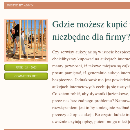
POSTED BY ADMIN
Gdzie możesz kupić
niezbędne dla firmy?
Czy serwisy aukcyjne są w istocie bezpiec
chcielibyśmy kupować na aukcjach interne
mamy pewności, iż takowe miejsca są cał
JUNE - 24 - 2025
prostu pamiętać, iż generalnie aukcje inte
ON
COMMENTS OFF
bezpieczne. Jednakowoż nie jest powiedzi
GDZIE
aukcjach internetowych cechują się usat
MOŻESZ
Co zatem robić, aby dywaniki łazienkowe,
KUPIĆ
przez nas bez żadnego problemu? Napra
MASZYNY
rozwiązaniem jest to by umiejętnie zadbać
NIEZBĘDNE
przeczytać opis aukcji. Bo często ludzie t
DLA
uważnie czytają opisy, potem mogą mieć j
FIRMY?