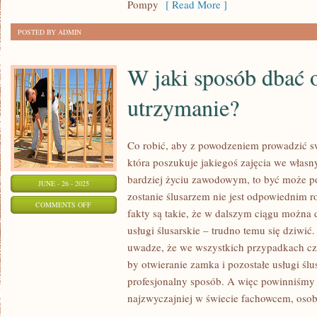
Pompy
[ Read More ]
PRZEDSIĘWZIĘCIA.
POSTED BY ADMIN
W jaki sposób dbać 
utrzymanie?
Co robić, aby z powodzeniem prowadzić swó
która poszukuje jakiegoś zajęcia we własn
bardziej życiu zawodowym, to być może po
JUNE - 26 - 2025
zostanie ślusarzem nie jest odpowiednim
ON
COMMENTS OFF
fakty są takie, że w dalszym ciągu można 
W
usługi ślusarskie – trudno temu się dziwić
JAKI
uwadze, że we wszystkich przypadkach cz
SPOSÓB
by otwieranie zamka i pozostałe usługi ś
DBAĆ
profesjonalny sposób. A więc powinniśmy 
O
najzwyczajniej w świecie fachowcem, osob
WŁASNE