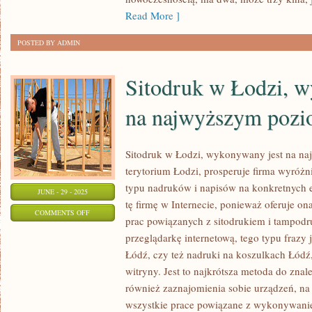
WYJAZDU
Read More ]
POSTED BY ADMIN
Sitodruk w Łodzi, w
na najwyższym pozi
Sitodruk w Łodzi, wykonywany jest na n
terytorium Łodzi, prosperuje firma wyróżn
typu nadruków i napisów na konkretnych e
JUNE - 29 - 2025
tę firmę w Internecie, ponieważ oferuje o
ON
COMMENTS OFF
prac powiązanych z sitodrukiem i tampod
SITODRUK
przeglądarkę internetową, tego typu frazy
W
Łódź, czy też nadruki na koszulkach Łódź, 
ŁODZI,
witryny. Jest to najkrótsza metoda do znale
WYKONYWANY
również zaznajomienia sobie urządzeń, na
JEST
wszystkie prace powiązane z wykonywani