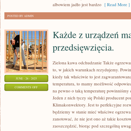
albowiem jadło jest bardzo
[ Read More ]
POSTED BY ADMIN
Każde z urządzeń ma
przedsięwzięcia.
Zielona kawa odchudzanie Także ogrzewan
to, w jakich warunkach rezydujemy. Powin
kiedy tak właściwie to jest zagwarantowan
JUNE - 26 - 2025
temperatura, to mamy możliwość odpowied
ON
COMMENTS OFF
na pewno o taką temperaturę powinniśmy db
KAŻDE
Jeden z nich tyczy się Polski producent p
Z
Klimakonwektory. Jest to perfekcyjne roz
URZĄDZEŃ
będziemy w stanie mieć właściwe ogrzewan
MA
zanotować, że nie jest ono aż takie kosz
TRAFNĄ
zaoszczędzić, biorąc pod szczególną uwag
FORMĘ