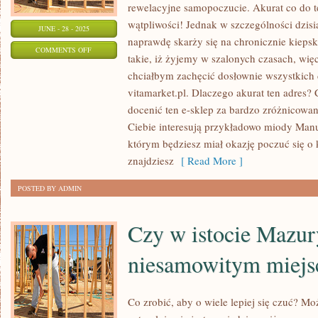
rewelacyjne samopoczucie. Akurat co do t
wątpliwości! Jednak w szczególności dzisia
JUNE - 28 - 2025
naprawdę skarży się na chronicznie kiepsk
ON
COMMENTS OFF
takie, iż żyjemy w szalonych czasach, więc
W
chciałbym zachęcić dosłownie wszystkich d
JAKI
vitamarket.pl. Dlaczego akurat ten adres?
SPOSÓB
docenić ten e-sklep za bardzo zróżnicowaną
ZADBAĆ
Ciebie interesują przykładowo miody Manuk
O
którym będziesz miał okazję poczuć się o k
DOBRE
znajdziesz
[ Read More ]
SAMOPOCZUCIE?
POSTED BY ADMIN
Czy w istocie Mazur
niesamowitym miej
Co zrobić, aby o wiele lepiej się czuć? M