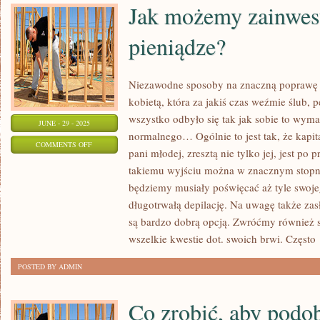
Jak możemy zainwes
pieniądze?
Niezawodne sposoby na znaczną poprawę s
kobietą, która za jakiś czas weźmie ślub, 
wszystko odbyło się tak jak sobie to wyma
JUNE - 29 - 2025
normalnego… Ogólnie to jest tak, że kapi
ON
COMMENTS OFF
pani młodej, zresztą nie tylko jej, jest po 
JAK
takiemu wyjściu można w znacznym stopni
MOŻEMY
będziemy musiały poświęcać aż tyle swoje
ZAINWESTOWAĆ
długotrwałą depilację. Na uwagę także zas
WŁASNE
są bardzo dobrą opcją. Zwróćmy również 
PIENIĄDZE?
wszelkie kwestie dot. swoich brwi. Często
POSTED BY ADMIN
Co zrobić, aby podob