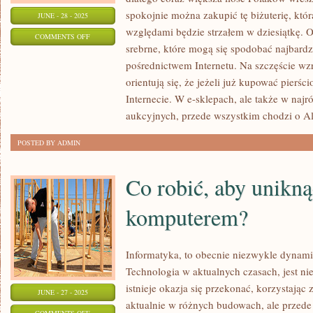
spokojnie można zakupić tę biżuterię, któ
JUNE - 28 - 2025
względami będzie strzałem w dziesiątkę. O
ON
COMMENTS OFF
srebrne, które mogą się spodobać najbardz
SZEROKI
pośrednictwem Internetu. Na szczęście wzra
WYBÓR
orientują się, że jeżeli już kupować pierśc
BIELIZNY
Internecie. W e-sklepach, ale także w najr
DLA
aukcyjnych, przede wszystkim chodzi o Al
KAŻDEGO
POSTED BY ADMIN
Co robić, aby unikn
komputerem?
Informatyka, to obecnie niezwykle dynamic
Technologia w aktualnych czasach, jest ni
istnieje okazja się przekonać, korzystając
JUNE - 27 - 2025
aktualnie w różnych budowach, ale przede
ON