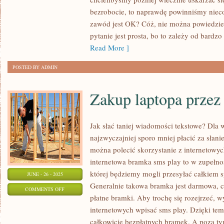
ZAŁOŻENIE
bezrobocie, to naprawdę powinniśmy nieco
SKLEPU
zawód jest OK? Cóż, nie można powiedzieć
KOMPUTEROWEGO
pytanie jest prosta, bo to zależy od bardz
TO
Read More ]
DOBRY
POSTED BY ADMIN
POMYSŁ?
Zakup laptopa przez 
Jak słać taniej wiadomości tekstowe? Dla 
najzwyczajniej sporo mniej płacić za słan
można polecić skorzystanie z internetowy
internetowa bramka sms play to w zupełnoś
której będziemy mogli przesyłać całkiem 
JUNE - 26 - 2025
Generalnie takowa bramka jest darmowa, c
ON
COMMENTS OFF
płatne bramki. Aby trochę się rozejrzeć, 
ZAKUP
internetowych wpisać sms play. Dzięki te
LAPTOPA
całkowicie bezpłatnych bramek. A poza t