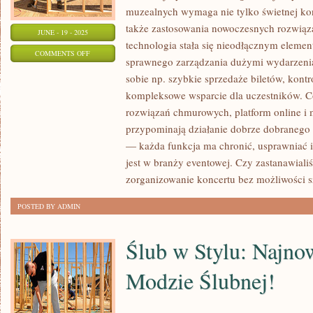
muzealnych wymaga nie tylko świetnej konce
także zastosowania nowoczesnych rozwiąz
JUNE - 19 - 2025
technologia stała się nieodłącznym eleme
ON
COMMENTS OFF
sprawnego zarządzania dużymi wydarzenia
CIĄŻA
sobie np. szybkie sprzedaże biletów, kontr
I
kompleksowe wsparcie dla uczestników. Co
MACIERZYŃSTWO:
rozwiązań chmurowych, platform online i m
KLUCZOWE
przypominają działanie dobrze dobraneg
INFORMACJE
— każda funkcja ma chronić, usprawniać 
DLA
jest w branży eventowej. Czy zastanawialiś
PRZYSZŁYCH
zorganizowanie koncertu bez możliwości 
MAM!
POSTED BY ADMIN
Ślub w Stylu: Najno
Modzie Ślubnej!