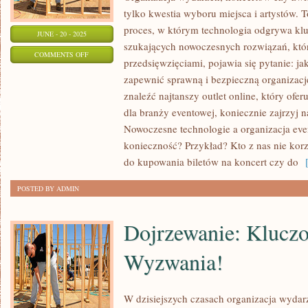
tylko kwestia wyboru miejsca i artystów. T
proces, w którym technologia odgrywa klu
JUNE - 20 - 2025
szukających nowoczesnych rozwiązań, któr
ON
COMMENTS OFF
przedsięwzięciami, pojawia się pytanie: ja
NAJTAŃSZY
zapewnić sprawną i bezpieczną organizację?
OUTLET
znaleźć najtanszy outlet online, który ofer
ONLINE
dla branży eventowej, koniecznie zajrzyj na
–
Nowoczesne technologie a organizacja eve
GDZIE
konieczność? Przykład? Kto z nas nie korz
GO
do kupowania biletów na koncert czy do
[
ZNALEŹĆ?
POSTED BY ADMIN
Dojrzewanie: Kluczo
Wyzwania!
W dzisiejszych czasach organizacja wyda