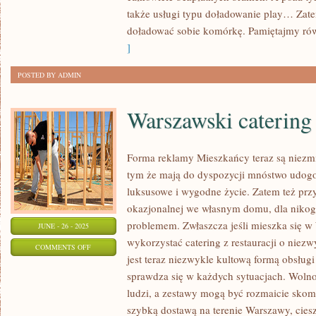
PRZEZ
także usługi typu doładowanie play… Zat
INTERNET
doładować sobie komórkę. Pamiętajmy rów
]
POSTED BY ADMIN
Warszawski catering
Forma reklamy Mieszkańcy teraz są niezm
tym że mają do dyspozycji mnóstwo udogod
luksusowe i wygodne życie. Zatem też pr
okazjonalnej we własnym domu, dla nikog
problemem. Zwłaszcza jeśli mieszka się 
JUNE - 26 - 2025
wykorzystać catering z restauracji o niez
ON
COMMENTS OFF
jest teraz niezwykle kultową formą obsług
WARSZAWSKI
sprawdza się w każdych sytuacjach. Woln
CATERING
ludzi, a zestawy mogą być rozmaicie skom
szybką dostawą na terenie Warszawy, ciesz