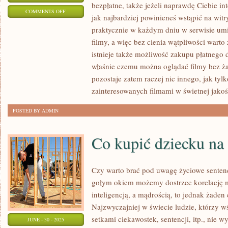
bezpłatne, także jeżeli naprawdę Ciebie in
ON
COMMENTS OFF
jak najbardziej powinieneś wstąpić na wit
W
praktycznie w każdym dniu w serwisie u
JAKI
filmy, a więc bez cienia wątpliwości warto 
SPOSÓB
istnieje także możliwość zakupu płatnego 
ZAOSZCZĘDZIĆ
właśnie czemu można oglądać filmy bez ż
NA
pozostaje zatem raczej nic innego, jak tyl
PŁYTACH
zainteresowanych filmami w świetnej jakoś
MUZYCZNYCH?
POSTED BY ADMIN
Co kupić dziecku na
Czy warto brać pod uwagę życiowe sentencj
gołym okiem możemy dostrzec korelację 
inteligencją, a mądrością, to jednak żaden 
Najzwyczajniej w świecie ludzie, którzy w
setkami ciekawostek, sentencji, itp., nie w
JUNE - 30 - 2025