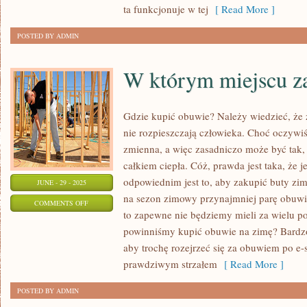
NA
ta funkcjonuje w tej
[ Read More ]
NAJWYŻSZYM
POSTED BY ADMIN
POZIOMIE
W którym miejscu z
Gdzie kupić obuwie? Należy wiedzieć, że 
nie rozpieszczają człowieka. Choć oczywiś
zmienna, a więc zasadniczo może być tak,
całkiem ciepła. Cóż, prawda jest taka, że j
odpowiednim jest to, aby zakupić buty z
JUNE - 29 - 2025
na sezon zimowy przynajmniej parę obuwia. 
ON
COMMENTS OFF
to zapewne nie będziemy mieli za wielu p
W
powinniśmy kupić obuwie na zimę? Bardzo
KTÓRYM
aby trochę rozejrzeć się za obuwiem po e-s
MIEJSCU
prawdziwym strzałem
[ Read More ]
ZAKUPIĆ
OBUWIE?
POSTED BY ADMIN