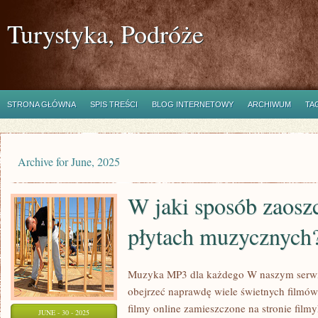
Turystyka, Podróże
STRONA GŁÓWNA
SPIS TREŚCI
BLOG INTERNETOWY
ARCHIWUM
TA
Archive for June, 2025
W jaki sposób zaosz
płytach muzycznych
Muzyka MP3 dla każdego W naszym serwi
obejrzeć naprawdę wiele świetnych filmów 
filmy online zamieszczone na stronie filmy
JUNE - 30 - 2025