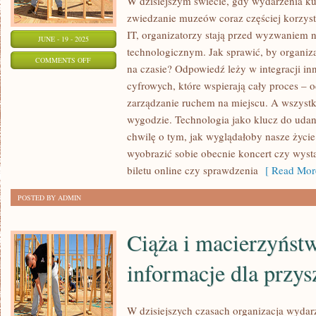
W dzisiejszym świecie, gdy wydarzenia kul
zwiedzanie muzeów coraz częściej korzys
IT, organizatorzy stają przed wyzwaniem ni
JUNE - 19 - 2025
technologicznym. Jak sprawić, by organizac
ON
COMMENTS OFF
na czasie? Odpowiedź leży w integracji i
MEBLE
cyfrowych, które wspierają cały proces – 
DO
zarządzanie ruchem na miejscu. A wszystko
KAŻDEGO
wygodzie. Technologia jako klucz do ud
WNĘTRZA
chwilę o tym, jak wyglądałoby nasze życi
–
wyobrazić sobie obecnie koncert czy wys
JAK
biletu online czy sprawdzenia
[ Read Mor
WYBRAĆ
POSTED BY ADMIN
IDEALNE
WYPOSAŻENIE
Ciąża i macierzyńst
DOMU?
informacje dla przy
W dzisiejszych czasach organizacja wyda