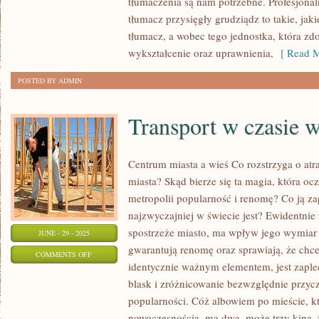
tłumaczenia są nam potrzebne. Profesjonal
JĘZYKÓW
tłumacz przysięgły grudziądz to takie, jak
OBCYCH
tłumacz, a wobec tego jednostka, która zd
wykształcenie oraz uprawnienia,
[ Read M
POSTED BY ADMIN
Transport w czasie 
Centrum miasta a wieś Co rozstrzyga o atr
miasta? Skąd bierze się ta magia, która oc
metropolii popularność i renomę? Co ją z
najzwyczajniej w świecie jest? Ewidentnie
spostrzeże miasto, ma wpływ jego wymiar
JUNE - 29 - 2025
gwarantują renomę oraz sprawiają, że chce
ON
COMMENTS OFF
identycznie ważnym elementem, jest zaplec
TRANSPORT
blask i zróżnicowanie bezwzględnie przyczy
W
popularności. Cóż albowiem po mieście, kt
CZASIE
nowoczesnością, ma dwa, może trzy kina, j