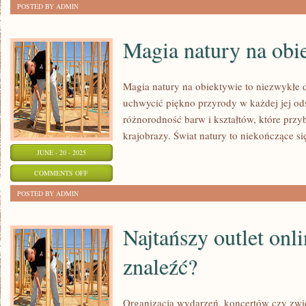
POSTED BY ADMIN
Magia natury na obi
Magia natury na obiektywie to niezwykłe 
uchwycić piękno przyrody w każdej jej o
różnorodność barw i kształtów, które przybi
krajobrazy. Świat natury to niekończące się
JUNE - 20 - 2025
ON
COMMENTS OFF
MAGIA
POSTED BY ADMIN
NATURY
NA
Najtańszy outlet onl
OBIEKTYWIE
znaleźć?
Organizacja wydarzeń, koncertów czy zwie