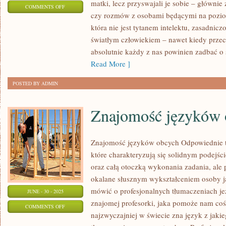
matki, lecz przyswajali je sobie – głównie 
ON
COMMENTS OFF
czy rozmów z osobami będącymi na poziom
CO
która nie jest tytanem intelektu, zasadnic
KUPIĆ
światłym człowiekiem – nawet kiedy przecz
DZIECKU
absolutnie każdy z nas powinien zadbać o
NA
Read More ]
URODZINY?
POSTED BY ADMIN
Znajomość języków 
Znajomość języków obcych Odpowiednie tłu
które charakteryzują się solidnym podejśc
oraz całą otoczką wykonania zadania, ale
okalane słusznym wykształceniem osoby ja
mówić o profesjonalnych tłumaczeniach je
JUNE - 30 - 2025
znajomej profesorki, jaka pomoże nam coś 
ON
COMMENTS OFF
najzwyczajniej w świecie zna język z jakie
ZNAJOMOŚĆ