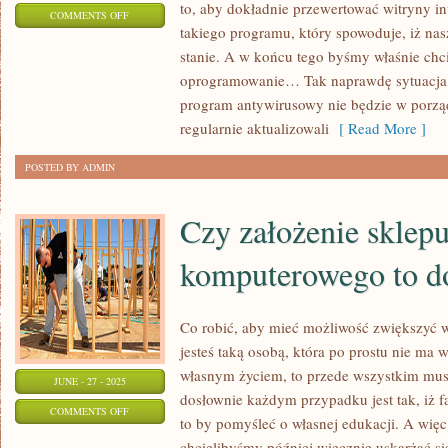
to, aby dokładnie przewertować witryny in
ON
COMMENTS OFF
takiego programu, który spowoduje, iż na
LAPTOPY,
stanie. A w końcu tego byśmy właśnie chci
UŁATWIAJĄ
oprogramowanie… Tak naprawdę sytuacja je
PRACĘ
program antywirusowy nie będzie w porząd
CZŁOWIEKA
regularnie aktualizowali
[ Read More ]
POSTED BY ADMIN
Czy założenie sklep
komputerowego to d
Co robić, aby mieć możliwość zwiększyć wy
jesteś taką osobą, która po prostu nie ma 
własnym życiem, to przede wszystkim mus
JUNE - 27 - 2025
dosłownie każdym przypadku jest tak, iż 
ON
COMMENTS OFF
to by pomyśleć o własnej edukacji. A więc t
CZY
chcielibyśmy później wiecznie uskarżać si