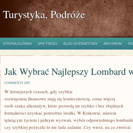
Turystyka, Podróże
STRONA GŁÓWNA
SPIS TREŚCI
BLOG INTERNETOWY
ARCHIWUM
TA
Jak Wybrać Najlepszy Lombard 
ON
COMMENTS OFF
JAK
W dzisiejszych czasach, gdy szybkie
WYBRAĆ
NAJLEPSZY
rozwiązania finansowe stają się koniecznością, coraz więcej
LOMBARD
W
osób szuka alternatyw, które pozwolą im szybko i bez zbędnych
KRAKOWIE?
formalności uzyskać potrzebne środki. W Krakowie, mieście
tętniącym życiem i pełnym wyzwań, wybór odpowiedniego lombard
czy szybkiej pożyczki to nie lada zadanie. Czy wiesz, na co zwrócić