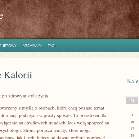
e
ERNETOWY
ARCHIWUM
TAGI
 Kalorii
Kale
k po zdrowym stylu życia
M
 stworzony z myślą o osobach, które chcą poznać temat
informacji podanych w prosty sposób. To przestrzeń dla
3
10
 wyłącznie na chwilowych trendach, lecz wolą spojrzeć na
17
psychologii. Strona porusza tematy, które mogą
24
odstaw, jak i tych, którzy od dawna próbują poprawić