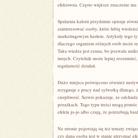
efektowna. Często większe znaczenie ma t
Spalarnia kalorii przydatnie opisuje ró
zainteresować osoby, które lubią wiedzieć
marketingowym hasłem. Artykuły tego ty
dlaczego organizm różnych osób może re
Taka wiedza jest cenna, bo pozwala uni
innych. Czytelnik może lepiej zrozumieć,
regularność działań.
Dużo miejsca poświęcono również motywa
rezygnuje z pracy nad sylwetką dlatego, ż
cierpliwość. Serwis pokazuje, że odchudza
porażkach. Tego typu treści mogą pomóc 
efektu jo-jo albo czują, że potrzebują bar
Na stronie pojawiają się też tematy związ
czy dana osoba jest w stanie utrzymać efek