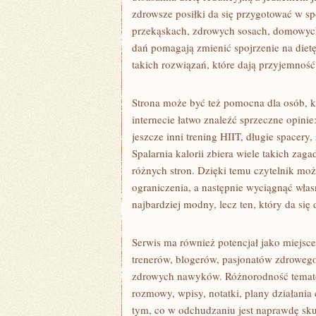
zdrowsze posiłki da się przygotować w sp
przekąskach, zdrowych sosach, domowych
dań pomagają zmienić spojrzenie na dietę
takich rozwiązań, które dają przyjemność 
Strona może być też pomocna dla osób, k
internecie łatwo znaleźć sprzeczne opinie
jeszcze inni trening HIIT, długie spacery
Spalarnia kalorii zbiera wiele takich zag
różnych stron. Dzięki temu czytelnik moż
ograniczenia, a następnie wyciągnąć włas
najbardziej modny, lecz ten, który da si
Serwis ma również potencjał jako miejsce
trenerów, blogerów, pasjonatów zdrowego 
zdrowych nawyków. Różnorodność temató
rozmowy, wpisy, notatki, plany działania
tym, co w odchudzaniu jest naprawdę skut