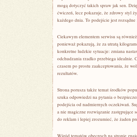
mogą dotyczyć takich spraw jak sen. Dzię
ćwiczeń, lecz pokazuje, że zdrowy styl ż
każdego dnia. To podejście jest rozsądne
Ciekawym elementem serwisu są również 
ponieważ pokazują, że za utratą kilogramó
konkretne ludzkie sytuacje: zmiana nasta
odchudzania rzadko przebiega idealnie.
czasem po prostu zaakceptowania, że wo
rezultatów.
Strona porusza także temat środków popul
szuka odpowiedzi na pytania o bezpiecz
podejścia od nadmiernych oczekiwań. Sup
a nie magiczne rozwiązanie zastępujące 
do reklam i lepiej zrozumieć, że żaden pr
Wśród tematów obecnych na stronie znajdu