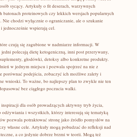
osób sycący. Artykuły o fit deserach, warzywnych
 batonach proteinowych czy lekkich wersjach popularnych
. Nie chodzi wyłącznie o ograniczanie, ale o szukanie
i jednocześnie wspierają cel.
tóre czują się zagubione w nadmiarze informacji. W
: jedni polecają dietę ketogeniczną, inni post przerywany,
, suplementy, głodówki, detoksy albo konkretne produkty.
adnień w jednym miejscu i pozwala spojrzeć na nie z
e porównać podejścia, zobaczyć ich możliwe zalety i
ne wnioski. To ważne, bo najlepszy plan to zwykle nie ten
ę dopasować bez ciągłego poczucia walki.
 inspiracji dla osób prowadzących aktywny tryb życia,
odżywiania i wszystkich, którzy interesują się tematyką
w pozwala potraktować stronę jako źródło pomysłów na
 czy własne cele. Artykuły mogą pobudzać do refleksji nad
eczne, a co jedynie dobrze brzmi w teorii. Mogą też