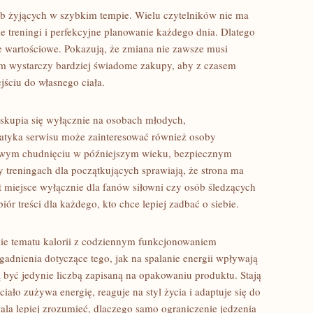
ób żyjących w szybkim tempie. Wielu czytelników nie ma
e treningi i perfekcyjne planowanie każdego dnia. Dlatego
e wartościowe. Pokazują, że zmiana nie zawsze musi
sem wystarczy bardziej świadome zakupy, aby z czasem
ściu do własnego ciała.
e skupia się wyłącznie na osobach młodych,
tyka serwisu może zainteresować również osoby
rowym chudnięciu w późniejszym wieku, bezpiecznym
 treningach dla początkujących sprawiają, że strona ma
st miejsce wyłącznie dla fanów siłowni czy osób śledzących
biór treści dla każdego, kto chce lepiej zadbać o siebie.
nie tematu kalorii z codziennym funkcjonowaniem
gadnienia dotyczące tego, jak na spalanie energii wpływają
ą być jedynie liczbą zapisaną na opakowaniu produktu. Stają
ciało zużywa energię, reaguje na styl życia i adaptuje się do
la lepiej zrozumieć, dlaczego samo ograniczenie jedzenia