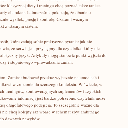
cz klasycznej diety i treningu chcą poznać także taniec.
warty charakter. Jednocześnie pokazują, że dbanie o
znie wysiłek, presję i kontrolę. Czasami ważnym
akt z własnym ciałem.
osób, które zadają sobie praktyczne pytania: jak nie
wia, że serwis jest przystępny dla czytelnika, który nie
jalistyczny język. Artykuły mogą stanowić punkt wyjścia do
edzy i stopniowego wprowadzania zmian.
 ton. Zamiast budować przekaz wyłącznie na emocjach i
nikowi w zrozumieniu szerszego kontekstu. W świecie, w
ych treningów, kontrowersyjnych suplementów i szybkich
ądkowanie informacji jest bardzo potrzebne. Czytelnik może
dziej długofalowego podejścia. To szczególnie ważne dla
 i nie chcą kolejny raz wpaść w schemat zbyt ambitnego
u do dawnych nawyków.