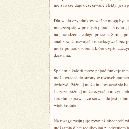
nie zawsze daje oczekiwane efekty, jeśli
Dla wielu czytelników ważne mogą być tak
mieszczą się w prostych poradach typu „
na powodzenie całego procesu. Strona po
analizować, oswajać i rozwiązywać bez poc
może pomóc osobom, które często zaczyna
działania.
Spalarnia kalorii może pełnić funkcję in
może wracać do strony w różnych moment
ćwiczyć. Później może interesować się b
Jeszcze później może czytać o utrzymani
struktura sprawia, że serwis nie jest jed
wielokrotnie.
Na uwagę zasługuje również obecność zdr
utożsamia dietę redukcyjną z jedzeniem