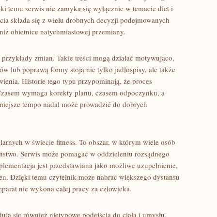
ki temu serwis nie zamyka się wyłącznie w temacie diet i
ycia składa się z wielu drobnych decyzji podejmowanych
 niż obietnice natychmiastowej przemiany.
przykłady zmian. Takie treści mogą działać motywująco,
w lub poprawą formy stoją nie tylko jadłospisy, ale także
wienia. Historie tego typu przypominają, że proces
 Czasem wymaga korekty planu, czasem odpoczynku, a
lniejsze tempo nadal może prowadzić do dobrych
arnych w świecie fitness. To obszar, w którym wiele osób
eństwo. Serwis może pomagać w oddzieleniu rozsądnego
lementacja jest przedstawiana jako możliwe uzupełnienie,
sen. Dzięki temu czytelnik może nabrać większego dystansu
eparat nie wykona całej pracy za człowieka.
ją się również nietypowe podejścia do ciała i umysłu.