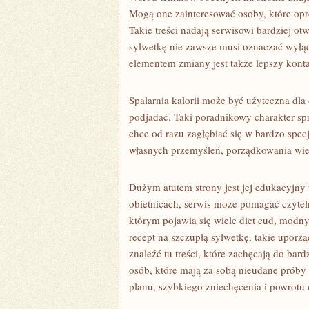
Mogą one zainteresować osoby, które opró
Takie treści nadają serwisowi bardziej ot
sylwetkę nie zawsze musi oznaczać wyłąc
elementem zmiany jest także lepszy kont
Spalarnia kalorii może być użyteczna dla 
podjadać. Taki poradnikowy charakter spra
chce od razu zagłębiać się w bardzo spec
własnych przemyśleń, porządkowania wi
Dużym atutem strony jest jej edukacyjny
obietnicach, serwis może pomagać czytel
którym pojawia się wiele diet cud, modn
recept na szczupłą sylwetkę, takie uporz
znaleźć tu treści, które zachęcają do bar
osób, które mają za sobą nieudane próby
planu, szybkiego zniechęcenia i powrot