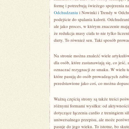
formę i potrzebują świeżego spojrzenia 
Odchudzaniu
i Nowinki i Trendy w Odchud
podejście do spalania kalorii. Odchudzani
ale jako proces, w którym znaczenie maj
że redukcja masy ciała to nie tylko licze
diety. To również sen. Taki sposób prowad
Na stronie można znaleźć wiele artykułó
dla osób, które zastanawiają się, co jeść,
oznaczać rezygnacji ze smaku. W wielu t
które pasują do osób prowadzących zabie
przedstawione jako coś, co można dopaso
Ważną częścią strony są także treści po
różnymi formami wysiłku: od aktywności 
dotyczące łączenia cardio z treningiem s
uniwersalnego przepisu, ale może porówn
pasuje do jego wieku. To istotne, bo sku