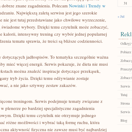
31
na dobrze znane zagadnienia. Polecam
Nowinki i Trendy w
zaniu. Największą zaletą serwisu jest jego szerokie
« Jul
e nie jest tutaj przedstawiane jako chwilowe wyrzeczenie,
ą świadome wybory. Dzięki temu czytelnik może zobaczyć,
Rekl
nie kalorii, intensywny trening czy wybór jednej popularnej
zenia tematu sprawia, że treści są bliższe codzienności.
Odkryj 
Pobierz 
w dotyczących jadłospisów. To tematyka szczególnie ważna
Zobacz p
 aby mieć więcej energii. Serwis pokazuje, że dieta nie musi
Przeczyt
ekstach można znaleźć inspiracje dotyczące przekąsek,
gany tryb życia. Dzięki temu odżywianie zostaje
Zobacz 
wać, a nie jako sztywny zestaw zakazów.
Serwis
Tutaj
święcone treningom. Serwis podejmuje tematy związane z
Strona
w plenerze po bardziej specjalistyczne zagadnienia
Serwis
iłowym. Dzięki temu czytelnik nie otrzymuje jednego
Blog
ać różne możliwości i wybrać taką formę ruchu, która
teczna aktywność fizyczna nie zawsze musi być najbardziej