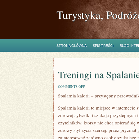
Turystyka, Podróż
STRONA GŁÓWNA
SPIS TREŚCI
BLOG INT
Treningi na Spalanie
ON
COMMENTS OFF
TRENINGI
Spalarnia kalorii – przystępny przewodni
NA
SPALANIE
KALORII
Spalarnia kalorii to miejsce w internecie
zdrowej sylwetki i szukają przystępnych 
czytelników, którzy nie chcą opierać się
zdrowy styl życia szerzej: przez pryzmat 
zainteresować zarówno osoby szukające p