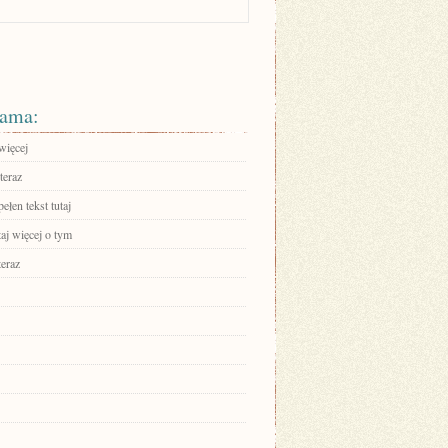
ama:
więcej
teraz
ełen tekst tutaj
aj więcej o tym
teraz