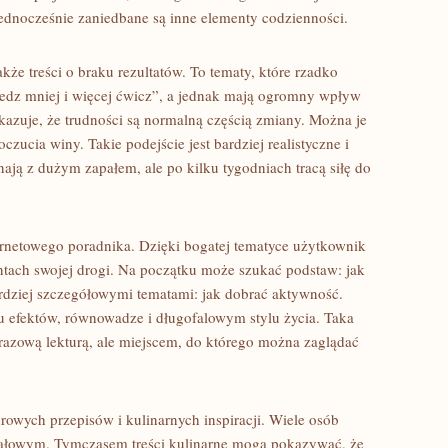
 jednocześnie zaniedbane są inne elementy codzienności.
że treści o braku rezultatów. To tematy, które rzadko
jedz mniej i więcej ćwicz”, a jednak mają ogromny wpływ
kazuje, że trudności są normalną częścią zmiany. Można je
zucia winy. Takie podejście jest bardziej realistyczne i
ją z dużym zapałem, ale po kilku tygodniach tracą siłę do
ternetowego poradnika. Dzięki bogatej tematyce użytkownik
ach swojej drogi. Na początku może szukać podstaw: jak
ardziej szczegółowymi tematami: jak dobrać aktywność.
u efektów, równowadze i długofalowym stylu życia. Taka
norazową lekturą, ale miejscem, do którego można zaglądać
owych przepisów i kulinarnych inspiracji. Wiele osób
 jałowym. Tymczasem treści kulinarne mogą pokazywać, że