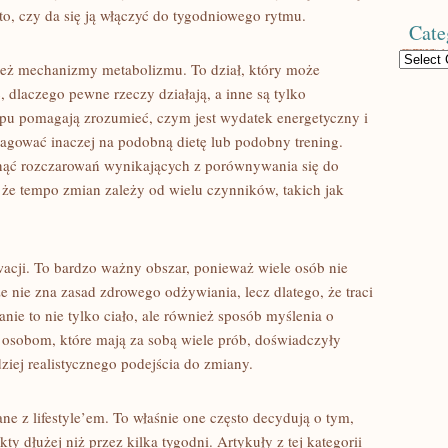
o, czy da się ją włączyć do tygodniowego rytmu.
Cate
Categories
wnież mechanizmy metabolizmu. To dział, który może
, dlaczego pewne rzeczy działają, a inne są tylko
pu pomagają zrozumieć, czym jest wydatek energetyczny i
agować inaczej na podobną dietę lub podobny trening.
knąć rozczarowań wynikających z porównywania się do
 że tempo zmian zależy od wielu czynników, takich jak
cji. To bardzo ważny obszar, ponieważ wiele osób nie
e nie zna zasad zdrowego odżywiania, lecz dlatego, że traci
nie to nie tylko ciało, ale również sposób myślenia o
osobom, które mają za sobą wiele prób, doświadczyły
dziej realistycznego podejścia do zmiany.
ane z lifestyle’em. To właśnie one często decydują o tym,
ty dłużej niż przez kilka tygodni. Artykuły z tej kategorii