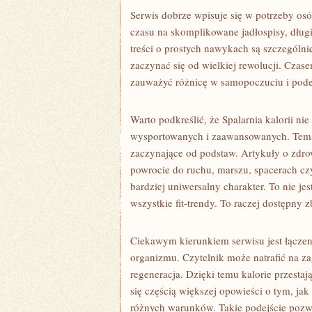
Serwis dobrze wpisuje się w potrzeby os
czasu na skomplikowane jadłospisy, długi
treści o prostych nawykach są szczególni
zaczynać się od wielkiej rewolucji. Cza
zauważyć różnicę w samopoczuciu i podej
Warto podkreślić, że Spalarnia kalorii ni
wysportowanych i zaawansowanych. Tema
zaczynające od podstaw. Artykuły o zd
powrocie do ruchu, marszu, spacerach czy
bardziej uniwersalny charakter. To nie je
wszystkie fit-trendy. To raczej dostępny z
Ciekawym kierunkiem serwisu jest łącze
organizmu. Czytelnik może natrafić na za
regeneracja. Dzięki temu kalorie przestaj
się częścią większej opowieści o tym, jak 
różnych warunków. Takie podejście pozwa