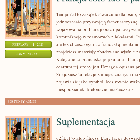
Ten portal to zakątek stworzone dla osób, k
jednocześnie przyswajają francuszczyznę.
wojażowania po Francji oraz opanowywania
komunikację w rozmowach z lokalsami. Jeśl
ale też chcesz ogarnąć francuską mentalno
FEBRUARY - 11 - 2026
znajdziesz materiały zbudowane właśnie 
ON
COMMENTS OFF
Kategorie to Francuska popkultura i Franc
FRANCJA
centrum tej strony jest Hexagon opisana pr
SOLO
Znajdziesz tu relacje z miejsc znanych ora
LUB
pojawia się jako symbol, lecz równie ważn
Z
niespodzianek: bretońskie miasteczka z
[ 
PARTNEREM
POSTED BY ADMIN
Suplementacja
o2fit.pl to klub fitness, które łączy doświ