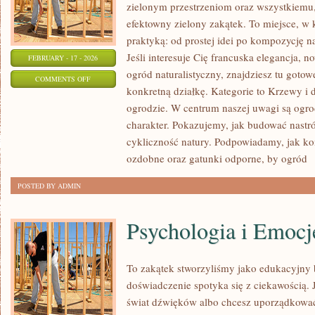
zielonym przestrzeniom oraz wszystkiem
efektowny zielony zakątek. To miejsce, w 
praktyką: od prostej idei po kompozycję na
Jeśli interesuje Cię francuska elegancja,
FEBRUARY - 17 - 2026
ogród naturalistyczny, znajdziesz tu gotowe
ON
COMMENTS OFF
konkretną działkę. Kategorie to Krzewy i
TRAWNIKI
ogrodzie. W centrum naszej uwagi są ogrod
I
charakter. Pokazujemy, jak budować nastró
MURAWY
cykliczność natury. Podpowiadamy, jak 
ozdobne oraz gatunki odporne, by ogród
[
POSTED BY ADMIN
Psychologia i Emocj
To zakątek stworzyliśmy jako edukacyjny
doświadczenie spotyka się z ciekawością. J
świat dźwięków albo chcesz uporządkować 