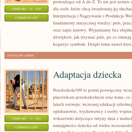
prowadzące od A do Z. To nie jest zestaw d
dla osób, które chcą świadomiej jej słucha
FEBRUARY - 16 - 2026
Interpretacja i Nagrywanie i Produkcja W
ON
COMMENTS OFF
fundamenty muzycznej wiedzy: puls, praca
PSYCHOLOGIA
oraz zapis nutowy. Wyjaśniamy bez zbędn
I
dźwięków, jak trzymać puls, po co istnieją
EMOCJE
kojarzyć symbole. Dzięki temu nawet ktoś,
W
ŚPIEWIE
POSTED BY ADMIN
Adaptacja dziecka
Przedszkole309 to portal poświęcony wcze
placówkom przedszkolnym oraz temu, co 
latach rozwoju: wczesnej edukacji szkolne
opiekunowie, wychowawcy i osoby wspiera
wskazówki dotyczące rutyny dnia z maluc
FEBRUARY - 15 - 2026
umiejętności dziecka od wieku wczesnodzi
ON
COMMENTS OFF