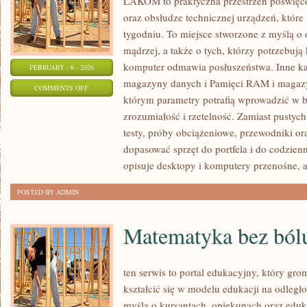
LAKOM to praktyczna przestrzeń poświę
oraz obsłudze technicznej urządzeń, któ
tygodniu. To miejsce stworzone z myślą o
mądrzej, a także o tych, którzy potrzebuj
komputer odmawia posłuszeństwa. Inne ka
FEBRUARY - 6 - 2026
magazyny danych i Pamięci RAM i magazy
ON
COMMENTS OFF
którym parametry potrafią wprowadzić w 
GAMING
zrozumiałość i rzetelność. Zamiast pustyc
&
testy, próby obciążeniowe, przewodniki o
E-
dopasować sprzęt do portfela i do codzi
SPORT
opisuje desktopy i komputery przenośne, a
HARDWARE
POSTED BY ADMIN
Matematyka bez ból
ten serwis to portal edukacyjny, który gr
kształcić się w modelu edukacji na odległ
myślą o kursantach, opiekunach oraz eduk