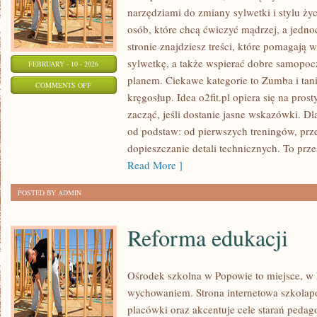
narzędziami do zmiany sylwetki i stylu życ
osób, które chcą ćwiczyć mądrzej, a jedno
stronie znajdziesz treści, które pomagają
sylwetkę, a także wspierać dobre samopocz
FEBRUARY - 10 - 2026
planem. Ciekawe kategorie to Zumba i taniec
ON
COMMENTS OFF
kręgosłup. Idea o2fit.pl opiera się na pro
SUPLEMENTACJA
zacząć, jeśli dostanie jasne wskazówki. D
od podstaw: od pierwszych treningów, pr
dopieszczanie detali technicznych. To prze
Read More ]
POSTED BY ADMIN
Reforma edukacji
Ośrodek szkolna w Popowie to miejsce, w k
wychowaniem. Strona internetowa szkolap
placówki oraz akcentuje cele starań pedag