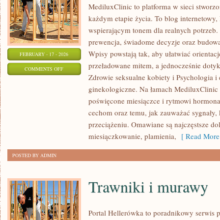
MediluxClinic to platforma w sieci stworz
każdym etapie życia. To blog internetowy, 
wspierającym tonem dla realnych potrzeb. 
prewencja, świadome decyzje oraz budowa
Wpisy powstają tak, aby ułatwiać orientacj
FEBRUARY - 17 - 2026
przeładowane mitem, a jednocześnie dotyk
ON
COMMENTS OFF
Zdrowie seksualne kobiety i Psychologia i
CHOROBY
ginekologiczne. Na łamach MediluxClinic p
GINEKOLOGICZNE
poświęcone miesiączce i rytmowi hormon
cechom oraz temu, jak zauważać sygnały,
przeciążeniu. Omawiane są najczęstsze dol
miesiączkowanie, plamienia,
[ Read More
POSTED BY ADMIN
Trawniki i murawy
Portal Hellerówka to poradnikowy serwis