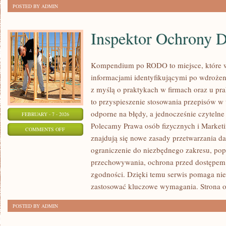
POSTED BY ADMIN
Inspektor Ochrony 
Kompendium po RODO to miejsce, które w
informacjami identyfikującymi po wdrożen
z myślą o praktykach w firmach oraz u pra
to przyspieszenie stosowania przepisów w 
odporne na błędy, a jednocześnie czyteln
FEBRUARY - 7 - 2026
Polecamy Prawa osób fizycznych i Marketi
ON
COMMENTS OFF
znajdują się nowe zasady przetwarzania da
INSPEKTOR
ograniczenie do niezbędnego zakresu, pop
OCHRONY
przechowywania, ochrona przed dostępem,
DANYCH
zgodności. Dzięki temu serwis pomaga nie 
(IOD)
zastosować kluczowe wymagania. Strona o
POSTED BY ADMIN