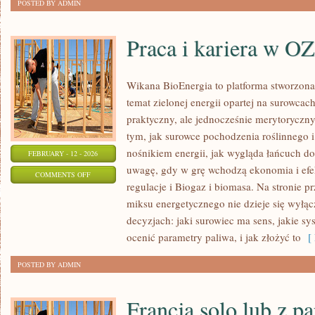
POSTED BY ADMIN
Praca i kariera w O
Wikana BioEnergia to platforma stworzona
temat zielonej energii opartej na surowca
praktyczny, ale jednocześnie merytoryczny
tym, jak surowce pochodzenia roślinnego 
nośnikiem energii, jak wygląda łańcuch do
FEBRUARY - 12 - 2026
uwagę, gdy w grę wchodzą ekonomia i efek
ON
COMMENTS OFF
regulacje i Biogaz i biomasa. Na stronie p
PRACA
miksu energetycznego nie dzieje się wyłąc
I
decyzjach: jaki surowiec ma sens, jakie sy
KARIERA
ocenić parametry paliwa, i jak złożyć to
[ 
W
OZE
POSTED BY ADMIN
Francja solo lub z p