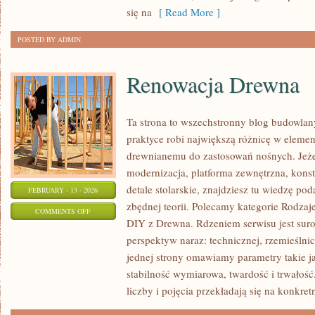
się na
[ Read More ]
POSTED BY ADMIN
Renowacja Drewna
Ta strona to wszechstronny blog budowla
praktyce robi największą różnicę w elemen
drewnianemu do zastosowań nośnych. Jeże
modernizacja, platforma zewnętrzna, konst
detale stolarskie, znajdziesz tu wiedzę p
FEBRUARY - 13 - 2026
zbędnej teorii. Polecamy kategorie Rodzaje
ON
COMMENTS OFF
DIY z Drewna. Rdzeniem serwisu jest suro
RENOWACJA
perspektyw naraz: technicznej, rzemieślnic
DREWNA
jednej strony omawiamy parametry takie j
stabilność wymiarowa, twardość i trwałość.
liczby i pojęcia przekładają się na konkret