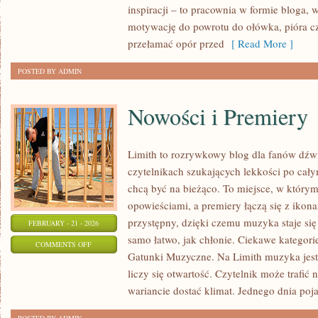
inspiracji – to pracownia w formie bloga
I
motywację do powrotu do ołówka, pióra c
BULLET
przełamać opór przed
[ Read More ]
JOURNAL
POSTED BY ADMIN
Nowości i Premiery
Limith to rozrywkowy blog dla fanów dźwi
czytelnikach szukających lekkości po całym
chcą być na bieżąco. To miejsce, w którym
opowieściami, a premiery łączą się z ikon
przystępny, dzięki czemu muzyka staje się t
FEBRUARY - 21 - 2026
samo łatwo, jak chłonie. Ciekawe kategorie
ON
COMMENTS OFF
Gatunki Muzyczne. Na Limith muzyka jest 
NOWOŚCI
liczy się otwartość. Czytelnik może trafić 
I
wariancie dostać klimat. Jednego dnia poja
PREMIERY