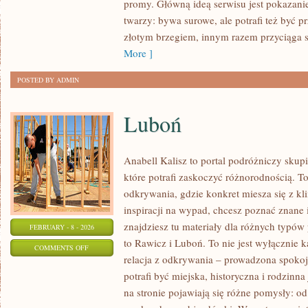
promy. Główną ideą serwisu jest pokazanie
FILMOWE
twarzy: bywa surowe, ale potrafi też być 
I
złotym brzegiem, innym razem przyciąga 
SERIALOWE
More ]
POSTED BY ADMIN
Luboń
Anabell Kalisz to portal podróżniczy skup
które potrafi zaskoczyć różnorodnością. T
odkrywania, gdzie konkret miesza się z kl
inspiracji na wypad, chcesz poznać znane 
znajdziesz tu materiały dla różnych typó
FEBRUARY - 8 - 2026
to Rawicz i Luboń. To nie jest wyłącznie 
ON
COMMENTS OFF
relacja z odkrywania – prowadzona spokoj
LUBOŃ
potrafi być miejska, historyczna i rodzinn
na stronie pojawiają się różne pomysły: o