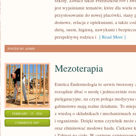
szkoły. Zobacz także Przedszkole309 i Świę
ADAPTACJA
jest wyjaśnianie tematów, które dla wielu 
DZIECKA
przystosowanie do nowej placówki, stany 
domowe, relacja z opiekunami, a także co
dietą, snem, higieną, nawykami i bezpiec
perspektywę rodzica i
[ Read More ]
POSTED BY ADMIN
Mezoterapia
Estetica Endermologia to serwis tworzony 
rozsądnie dbać o urodę i jednocześnie rozu
pielęgnacyjne, na czym polega medycyna es
gabinetowe mają realne działanie. To miej
z wiedzą o składnikach i mechanizmach z
FEBRUARY - 15 - 2026
i organizmie. Dzięki temu czytelnik może d
ON
COMMENTS OFF
oraz eliminować modowe hasła. Ciekawe ka
MEZOTERAPIA
i Zabiegi na ciało. W centrum zainteresowa