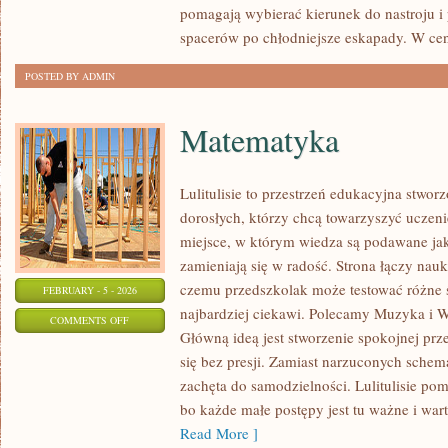
pomagają wybierać kierunek do nastroju i
BIZNES
spacerów po chłodniejsze eskapady. W cen
POSTED BY ADMIN
Matematyka
Lulitulisie to przestrzeń edukacyjna stwor
dorosłych, którzy chcą towarzyszyć uczeni
miejsce, w którym wiedza są podawane jak
zamieniają się w radość. Strona łączy nau
czemu przedszkolak może testować różne śc
FEBRUARY - 5 - 2026
najbardziej ciekawi. Polecamy Muzyka i 
ON
COMMENTS OFF
Główną ideą jest stworzenie spokojnej prz
MATEMATYKA
się bez presji. Zamiast narzuconych schema
zachęta do samodzielności. Lulitulisie p
bo każde małe postępy jest tu ważne i wart
Read More ]