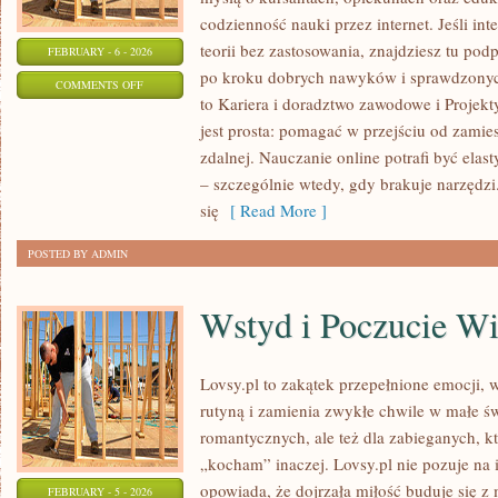
codzienność nauki przez internet. Jeśli int
teorii bez zastosowania, znajdziesz tu po
FEBRUARY - 6 - 2026
po kroku dobrych nawyków i sprawdzonyc
ON
COMMENTS OFF
to Kariera i doradztwo zawodowe i Projek
MATEMATYKA
jest prosta: pomagać w przejściu od zamie
BEZ
zdalnej. Nauczanie online potrafi być ela
BÓLU
– szczególnie wtedy, gdy brakuje narzędzi
się
[ Read More ]
POSTED BY ADMIN
Wstyd i Poczucie W
Lovsy.pl to zakątek przepełnione emocji, w
rutyną i zamienia zwykłe chwile w małe św
romantycznych, ale też dla zabieganych, k
„kocham” inaczej. Lovsy.pl nie pozuje na 
opowiada, że dojrzała miłość buduje się z m
FEBRUARY - 5 - 2026