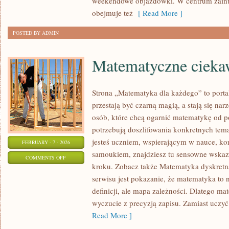
weekendowe objazdówki. W centrum zainter
obejmuje też
[ Read More ]
POSTED BY ADMIN
Matematyczne ciekaw
Strona „Matematyka dla każdego” to porta
przestają być czarną magią, a stają się na
osób, które chcą ogarnić matematykę od po
potrzebują doszlifowania konkretnych tema
jesteś uczniem, wspierającym w nauce, ko
FEBRUARY - 7 - 2026
samoukiem, znajdziesz tu sensowne wskaz
ON
COMMENTS OFF
kroku. Zobacz także Matematyka dyskretna
MATEMATYCZNE
serwisu jest pokazanie, że matematyka to 
CIEKAWOSTKI
definicji, ale mapa zależności. Dlatego mat
I
wyczucie z precyzją zapisu. Zamiast uczyć
ZAGADKI
Read More ]