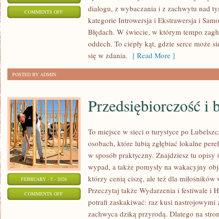
dialogu, z wybaczania i z zachwytu nad t
ON
COMMENTS OFF
kategorie Introwersja i Ekstrawersja i Sam
WSTYD
Błędach. W świecie, w którym tempo zagłu
I
oddech. To ciepły kąt, gdzie serce może s
POCZUCIE
się w zdania.
[ Read More ]
WINNY
POSTED BY ADMIN
Przedsiębiorczość i 
To miejsce w sieci o turystyce po Lubelsz
osobach, które lubią zgłębiać lokalne per
w sposób praktyczny. Znajdziesz tu opisy ś
wypad, a także pomysły na wakacyjny obja
którzy cenią ciszę, ale też dla miłośników
FEBRUARY - 5 - 2026
Przeczytaj także Wydarzenia i festiwale i H
ON
COMMENTS OFF
potrafi zaskakiwać: raz kusi nastrojowym
PRZEDSIĘBIORCZOŚĆ
zachwyca dziką przyrodą. Dlatego na stroni
I