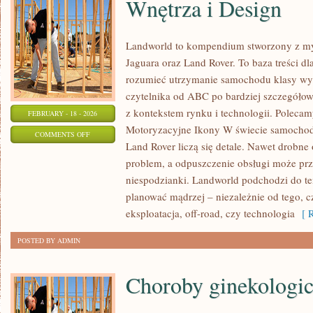
Wnętrza i Design
Landworld to kompendium stworzony z my
Jaguara oraz Land Rover. To baza treści dla
rozumieć utrzymanie samochodu klasy wyż
czytelnika od ABC po bardziej szczegółow
z kontekstem rynku i technologii. Polecamy
FEBRUARY - 18 - 2026
Motoryzacyjne Ikony W świecie samochod
ON
COMMENTS OFF
Land Rover liczą się detale. Nawet drobn
WNĘTRZA
problem, a odpuszczenie obsługi może prz
I
niespodzianki. Landworld podchodzi do te
DESIGN
planować mądrzej – niezależnie od tego, c
eksploatacja, off-road, czy technologia
[ R
POSTED BY ADMIN
Choroby ginekologi