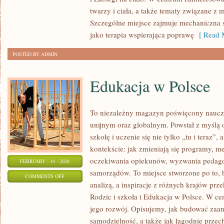
twarzy i ciała, a także tematy związane z
Szczególne miejsce zajmuje mechaniczna 
jako terapia wspierająca poprawę
[ Read M
POSTED BY ADMIN
Edukacja w Polsce
To niezależny magazyn poświęcony naucz
unijnym oraz globalnym. Powstał z myślą 
szkołę i uczenie się nie tylko „tu i teraz”
kontekście: jak zmieniają się programy, m
oczekiwania opiekunów, wyzwania pedago
FEBRUARY - 14 - 2026
samorządów. To miejsce stworzone po to, 
ON
COMMENTS OFF
analizą, a inspiracje z różnych krajów pr
EDUKACJA
Rodzic i szkoła i Edukacja w Polsce. W ce
W
jego rozwój. Opisujemy, jak budować zaan
POLSCE
samodzielność, a także jak łagodnie przec