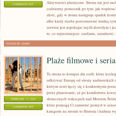
Aktywności plastyczne. Strona nie jest suc
ON
COMMENTS OFF
codzienny pomocnik po tym, jak wspierać 
ZABAWY
złość, gdy w domu następuje spadek kont
SENSORYCZNE
albo kiedy trzeba porozmawiać trudną sytu
serwisu jest uspokajać myśli dorosłym i 
to, co najważniejsze: zaufanie, zaradność,
POSTED BY ADMIN
Plaże filmowe i seri
Ta strona to kompas dla osób, które kocha
odkrywać Europę od strony nadmorskich m
którym reset łączy się z konkretnymi por
przez planowanie, aż po komfortowe korzys
słonecznych wakacjach nad Morzem Śródzi
FEBRUARY - 8 - 2026
które pomogą Ci zamienić pomysł w sen
ON
COMMENTS OFF
kategorie na stronie to Historia i kultura w
PLAŻE