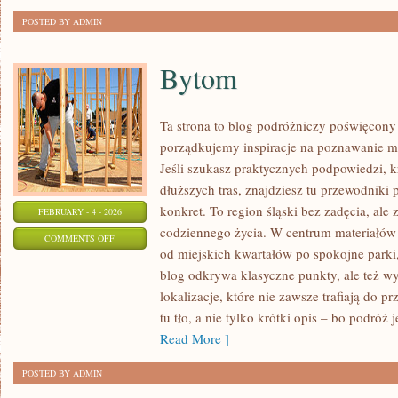
POSTED BY ADMIN
Bytom
Ta strona to blog podróżniczy poświęcony
porządkujemy inspiracje na poznawanie mi
Jeśli szukasz praktycznych podpowiedzi, 
dłuższych tras, znajdziesz tu przewodniki 
konkret. To region śląski bez zadęcia, ale 
FEBRUARY - 4 - 2026
codziennego życia. W centrum materiałów 
ON
COMMENTS OFF
od miejskich kwartałów po spokojne parki,
BYTOM
blog odkrywa klasyczne punkty, ale też w
lokalizacje, które nie zawsze trafiają do 
tu tło, a nie tylko krótki opis – bo podróż 
Read More ]
POSTED BY ADMIN