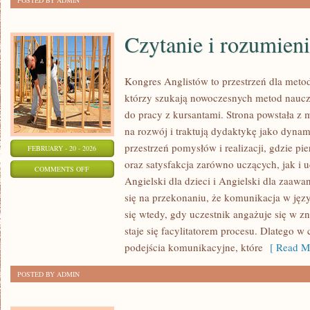
POSTED BY ADMIN
Czytanie i rozumieni
Kongres Anglistów to przestrzeń dla meto
którzy szukają nowoczesnych metod nauc
do pracy z kursantami. Strona powstała z m
na rozwój i traktują dydaktykę jako dyna
przestrzeń pomysłów i realizacji, gdzie pi
FEBRUARY - 20 - 2026
oraz satysfakcja zarówno uczących, jak i 
ON
COMMENTS OFF
Angielski dla dzieci i Angielski dla zaawa
CZYTANIE
się na przekonaniu, że komunikacja w języ
I
się wtedy, gdy uczestnik angażuje się w z
ROZUMIENIE
staje się facylitatorem procesu. Dlatego w
TEKSTU
podejścia komunikacyjne, które
[ Read Mo
POSTED BY ADMIN