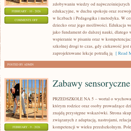
zdobywaniu wiedzy od najwcześniejszych l
edukacyjne, w duchu spokoju oraz rozwoju
FEBRUARY - 10 - 2026
w liczbach i Pedagogika i metodyka. W ce
ON
COMMENTS OFF
dziecko oraz jego możliwości. Edukacja w
REFORMA
jako fundament do dalszej nauki, dlatego 
EDUKACJI
wspieranie w pisaniu oraz w kompetencjac
szkolnej drogi to czas, gdy ciekawość jest 
zaprojektowane lekcje potrafią ją
[ Read M
POSTED BY ADMIN
Zabawy sensoryczne
PRZEDSZKOLE NA 5 – wortal o wychowan
którym rodzice oraz osoby prowadzące dz
znajdą przystępne wskazówki. Strona sku
związanych z adaptacją, nastrojami, rela
kompetencji w wieku przedszkolnym. Pole
FEBRUARY - 9 - 2026