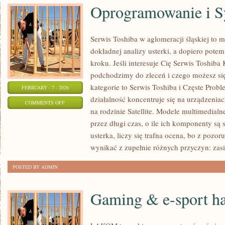
Oprogramowanie i S
Serwis Toshiba w aglomeracji śląskiej to
dokładnej analizy usterki, a dopiero pot
kroku. Jeśli interesuje Cię Serwis Toshiba 
podchodzimy do zleceń i czego możesz si
kategorie to Serwis Toshiba i Częste Prob
FEBRUARY - 7 - 2026
działalność koncentruje się na urządzenia
ON
COMMENTS OFF
na rodzinie Satellite. Modele multimedialne
OPROGRAMOWANIE
przez długi czas, o ile ich komponenty są
I
usterka, liczy się trafna ocena, bo z poz
SYSTEMY
wynikać z zupełnie różnych przyczyn: zasi
POSTED BY ADMIN
Gaming & e-sport h