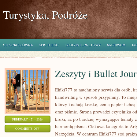
Turystyka, Podróże
STRONA GŁÓWNA
SPIS TREŚCI
BLOG INTERNETOWY
ARCHIWUM
TA
Zeszyty i Bullet Jou
Elfiki777 to natchniony serwis dla osób, k
handwriting w sposób przyjemny. To miejs
którzy kochają kreskę, cenią papier i chc
oraz piśmie. Strona prowadzi czytelnika o
kroki, aż po bardziej wymagające tematy 
FEBRUARY - 21 - 2026
harmonią pisma. Ciekawe kategorie to Art
ON
COMMENTS OFF
Narzędzia. W centrum Elfiki777 stoi prakty
ZESZYTY