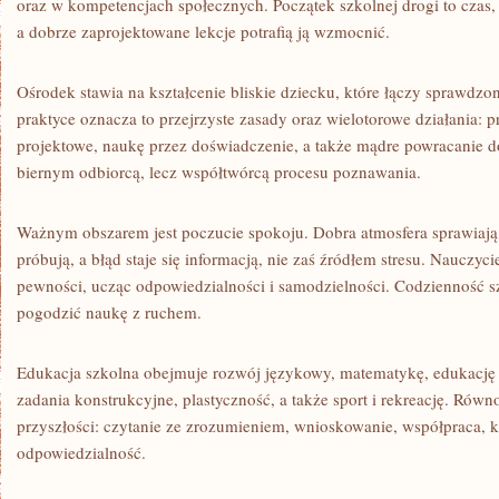
oraz w kompetencjach społecznych. Początek szkolnej drogi to czas, g
a dobrze zaprojektowane lekcje potrafią ją wzmocnić.
Ośrodek stawia na kształcenie bliskie dziecku, które łączy sprawd
praktyce oznacza to przejrzyste zasady oraz wielotorowe działania: p
projektowe, naukę przez doświadczenie, a także mądre powracanie do 
biernym odbiorcą, lecz współtwórcą procesu poznawania.
Ważnym obszarem jest poczucie spokoju. Dobra atmosfera sprawiają, ż
próbują, a błąd staje się informacją, nie zaś źródłem stresu. Naucz
pewności, ucząc odpowiedzialności i samodzielności. Codzienność sz
pogodzić naukę z ruchem.
Edukacja szkolna obejmuje rozwój językowy, matematykę, edukację pr
zadania konstrukcyjne, plastyczność, a także sport i rekreację. Równ
przyszłości: czytanie ze zrozumieniem, wnioskowanie, współpraca, 
odpowiedzialność.