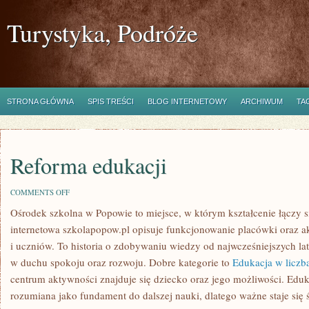
Turystyka, Podróże
STRONA GŁÓWNA
SPIS TREŚCI
BLOG INTERNETOWY
ARCHIWUM
TA
Reforma edukacji
ON
COMMENTS OFF
REFORMA
Ośrodek szkolna w Popowie to miejsce, w którym kształcenie łączy 
EDUKACJI
internetowa szkolapopow.pl opisuje funkcjonowanie placówki oraz a
i uczniów. To historia o zdobywaniu wiedzy od najwcześniejszych lat
w duchu spokoju oraz rozwoju. Dobre kategorie to
Edukacja w liczb
centrum aktywności znajduje się dziecko oraz jego możliwości. Eduk
rozumiana jako fundament do dalszej nauki, dlatego ważne staje się