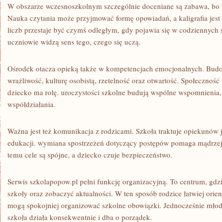
W obszarze wczesnoszkolnym szczególnie doceniane są zabawa, bo t
Nauka czytania może przyjmować formę opowiadań, a kaligrafia jest 
liczb przestaje być czymś odległym, gdy pojawia się w codziennych 
uczniowie widzą sens tego, czego się uczą.
Ośrodek otacza opieką także w kompetencjach emocjonalnych. Budo
wrażliwość, kulturę osobistą, rzetelność oraz otwartość. Społecznoś
dziecko ma rolę. uroczystości szkolne budują wspólne wspomnienia, 
współdziałania.
Ważna jest też komunikacja z rodzicami. Szkoła traktuje opiekunów 
edukacji. wymiana spostrzeżeń dotyczący postępów pomaga mądrzej
temu cele są spójne, a dziecko czuje bezpieczeństwo.
Serwis szkolapopow.pl pełni funkcję organizacyjną. To centrum, gdz
szkoły oraz zobaczyć aktualności. W ten sposób rodzice łatwiej orien
mogą spokojniej organizować szkolne obowiązki. Jednocześnie mło
szkoła działa konsekwentnie i dba o porządek.