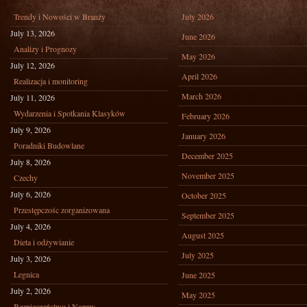
Trendy i Nowości w Branży
July 2026
July 13, 2026
June 2026
Analizy i Prognozy
May 2026
July 12, 2026
April 2026
Realizacja i monitoring
March 2026
July 11, 2026
Wydarzenia i Spotkania Klasyków
February 2026
July 9, 2026
January 2026
Poradniki Budowlane
December 2025
July 8, 2026
November 2025
Czechy
July 6, 2026
October 2025
Przestępczośc zorganizowana
September 2025
July 4, 2026
August 2025
Dieta i odżywianie
July 2025
July 3, 2026
Legnica
June 2025
July 2, 2026
May 2025
Bezpieczeństwo i Normy