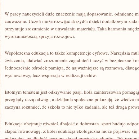
W pracy nauczycieli duże znaczenie mają dopasowanie. odmienne m
zauważane. Uczeń może rozwijać skrzydła dzięki dodatkowym zadan
otrzymuje zrozumienie w utrwalaniu materiału. Taka harmonia międ
wyrozumiałością sprzyja rozwojowi.
Współczesna edukacja to także kompetencje cyfrowe. Narzędzia mul
ćwiczenia, ułatwiać zrozumienie zagadnień i uczyć w bezpieczne korz
Jednocześnie ośrodek pamięta, że najważniejsze są rozmowa, dlatego
wychowawcy, lecz wspierają w realizacji celów.
Istotnym tematem jest odkrywanie pasji. koła zainteresowań pomagaj
przeglądy uczą odwagi, a działania społeczne pokazują, że wiedza m
zaczyna rozumieć, że szkoła to nie tylko zadania, ale też droga pr
Edukacja obejmuje również dbałość o dobrostan. sport buduje odporn
złapać równowagę. Z kolei edukacja ekologiczna może pojawiać się
pokazując, że dbałość zaczyna się od prostych wyborów. Tak rozumia