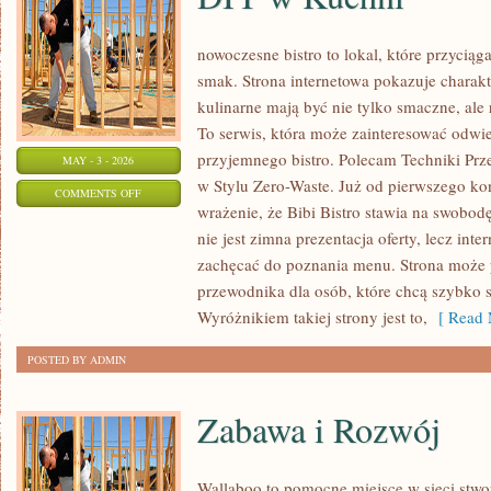
nowoczesne bistro to lokal, które przycią
smak. Strona internetowa pokazuje charakt
kulinarne mają być nie tylko smaczne, al
To serwis, która może zainteresować odwi
przyjemnego bistro. Polecam Techniki Pr
MAY - 3 - 2026
w Stylu Zero-Waste. Już od pierwszego ko
ON
COMMENTS OFF
wrażenie, że Bibi Bistro stawia na swobod
DIY
nie jest zimna prezentacja oferty, lecz int
W
zachęcać do poznania menu. Strona może p
KUCHNI
przewodnika dla osób, które chcą szybko 
Wyróżnikiem takiej strony jest to,
[ Read 
POSTED BY ADMIN
Zabawa i Rozwój
Wallaboo to pomocne miejsce w sieci stwo