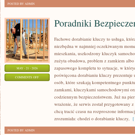
POSTED BY ADMIN
Poradniki Bezpiecz
Fachowe dorabianie kluczy to usługa, która
niezbędna w najmniej oczekiwanym mome
mieszkania, uszkodzony kluczyk samochodo
zużyta obudowa, problem z zamkiem albo
zapasowego kompletu to sytuacje, w któryc
MAY - 21 - 2026
poświęcona dorabianiu kluczy prezentuje 
ON
COMMENTS OFF
osób, które szukają kompetentnego punktu
PORADNIKI
zamkami, kluczykami samochodowymi ora
BEZPIECZEŃSTWA
codziennym bezpieczeństwem. Już na pier
KIEROWCY
wrażenie, że serwis został przygotowany z 
chcą tracić czasu na rozproszone informacj
zrozumiała: chodzi o dorabianie kluczy,
[ 
POSTED BY ADMIN