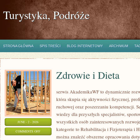
Turystyka, Podróże
STRONA GŁÓWNA
SPIS TREŚCI
BLOG INTERNETOWY
ARCHIWUM
TA
Zdrowie i Dieta
serwis AkademikaWF to dynamicznie rozwij
która skupia się aktywności fizycznej, profi
ruchowej oraz poszerzaniu kompetencji. S
wiedzy dla przyszłych specjalistów, spor
wszystkich osób zainteresowanych rozwoj
JUNE - 2 - 2026
kategorie to Rehabilitacja i Fizjoterapia i 
ON
COMMENTS OFF
można znaleźć obszerne opracowania dotyc
ZDROWIE