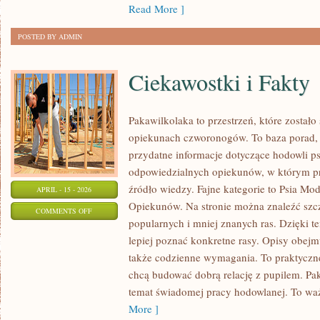
Read More ]
POSTED BY ADMIN
Ciekawostki i Fakty
Pakawilkolaka to przestrzeń, które zostało
opiekunach czworonogów. To baza porad, 
przydatne informacje dotyczące hodowli ps
odpowiedzialnych opiekunów, w którym pr
źródło wiedzy. Fajne kategorie to Psia Mod
APRIL - 15 - 2026
Opiekunów. Na stronie można znaleźć szcz
ON
COMMENTS OFF
popularnych i mniej znanych ras. Dzięki
CIEKAWOSTKI
lepiej poznać konkretne rasy. Opisy obejm
I
także codzienne wymagania. To praktyczne
FAKTY
chcą budować dobrą relację z pupilem. Pa
temat świadomej pracy hodowlanej. To waż
More ]