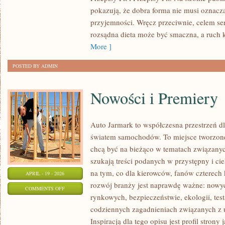
ZDROWY
pokazują, że dobra forma nie musi oznaczać
STYL
przyjemności. Wręcz przeciwnie, celem ser
ŻYCIA
rozsądna dieta może być smaczna, a ruch
More ]
POSTED BY ADMIN
Nowości i Premiery
Auto Jarmark to współczesna przestrzeń dl
światem samochodów. To miejsce tworzone 
chcą być na bieżąco w tematach związanyc
szukają treści podanych w przystępny i ci
na tym, co dla kierowców, fanów czterech
APRIL - 19 - 2026
rozwój branży jest naprawdę ważne: nowyc
ON
COMMENTS OFF
rynkowych, bezpieczeństwie, ekologii, tes
NOWOŚCI
codziennych zagadnieniach związanych z
I
Inspiracją dla tego opisu jest profil stron