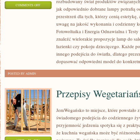
rozbudowany świat produktów związanych 
ON
COMMENTS OFF
jak odpowiednio dobrane lampy potrafią o
OŚWIETLENIE
przestrzeń dla tych, którzy cenią estetykę,
TECHNICZNE
uwagę na jakość wykonania i codzienny k
I
Fotowoltaika i Energia Odnawialna i Testy
PRZEMYSŁOWE
znaleźć wielorakie propozycje lamp do salo
łazienki czy pokoju dziecięcego. Każde
innego podejścia do światła, dlatego prez
dopasować odpowiedni model do konkretn
POSTED BY ADMIN
Przepisy Wegetariań
JemWegańsko to miejsce, które powstało z 
świadomego podejścia do codziennego żywi
przyjemność jedzenia spotyka się z prakty
że kuchnia wegańska może być różnorodna