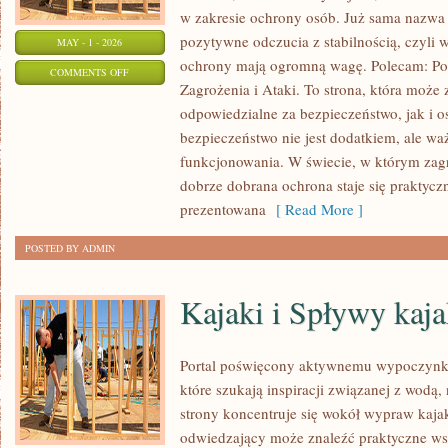
w zakresie ochrony osób. Już sama nazwa
pozytywne odczucia z stabilnością, czyli 
MAY - 1 - 2026
ochrony mają ogromną wagę. Polecam: Po
ON
COMMENTS OFF
Zagrożenia i Ataki. To strona, która może
NOWOCZESNE
odpowiedzialne za bezpieczeństwo, jak i o
TECHNOLOGIE
bezpieczeństwo nie jest dodatkiem, ale 
funkcjonowania. W świecie, w którym zagr
dobrze dobrana ochrona staje się praktyc
prezentowana
[ Read More ]
POSTED BY ADMIN
Kajaki i Spływy kaj
Portal poświęcony aktywnemu wypoczynko
które szukają inspiracji związanej z wodą
strony koncentruje się wokół wypraw kaj
odwiedzający może znaleźć praktyczne ws