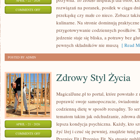
pożywna. To źródło inspiracji dla osób, k
APRIL - 22 - 2026
rozwiązań na poranek, posiłek w ciągu dni
ON
COMMENTS OFF
przekąskę czy małe co nieco. Zobacz także
PRZEPISY
kulinarne. Na stronie dominują praktyczne 
WEGETARIAŃSKIE
przygotowywanie codziennych posiłków. T
jedzenie staje się bliska, a potrawy bez gl
pewnych składników nie muszą
[ Read Mo
POSTED BY ADMIN
Zdrowy Styl Życia
MagicalJune.pl to portal, które powstało z
poprawić swoje samopoczucie, świadomie p
codzienną dietę w sposób rozsądny. To s
tematom takim jak odchudzanie, zdrowa die
lepsza kondycja psychiczna. Każdy, kto szu
APRIL - 21 - 2026
żyć lżej i czuć się pewniej, znajdzie tut
ON
COMMENTS OFF
Przepisy Fit i Przepisy Fit. Na stronie publ