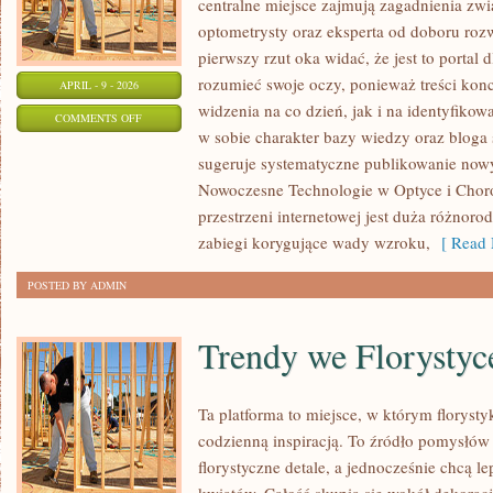
centralne miejsce zajmują zagadnienia zwią
optometrysty oraz eksperta od doboru roz
pierwszy rzut oka widać, że jest to portal d
rozumieć swoje oczy, ponieważ treści konc
APRIL - 9 - 2026
widzenia na co dzień, jak i na identyfikow
ON
COMMENTS OFF
w sobie charakter bazy wiedzy oraz bloga s
DZIECI
sugeruje systematyczne publikowanie now
I
Nowoczesne Technologie w Optyce i Choro
WZROK
przestrzeni internetowej jest duża różnoro
zabiegi korygujące wady wzroku,
[ Read 
POSTED BY ADMIN
Trendy we Florystyc
Ta platforma to miejsce, w którym florystyk
codzienną inspiracją. To źródło pomysłów 
florystyczne detale, a jednocześnie chcą l