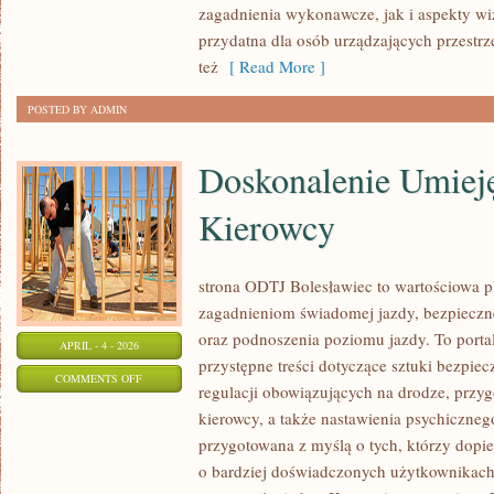
zagadnienia wykonawcze, jak i aspekty wiz
przydatna dla osób urządzających przestr
też
[ Read More ]
POSTED BY ADMIN
Doskonalenie Umieję
Kierowcy
strona ODTJ Bolesławiec to wartościowa pl
zagadnieniom świadomej jazdy, bezpieczn
oraz podnoszenia poziomu jazdy. To porta
APRIL - 4 - 2026
przystępne treści dotyczące sztuki bezpie
ON
COMMENTS OFF
regulacji obowiązujących na drodze, przy
DOSKONALENIE
kierowcy, a także nastawienia psychicznego
UMIEJĘTNOŚCI
przygotowana z myślą o tych, którzy dopier
KIEROWCY
o bardziej doświadczonych użytkownikach 