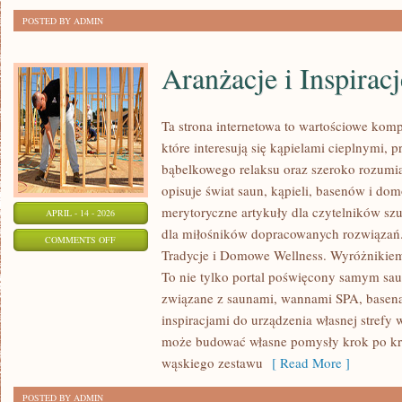
POSTED BY ADMIN
Aranżacje i Inspiracj
Ta strona internetowa to wartościowe kom
które interesują się kąpielami cieplnymi, p
bąbelkowego relaksu oraz szeroko rozum
opisuje świat saun, kąpieli, basenów i d
merytoryczne artykuły dla czytelników sz
APRIL - 14 - 2026
dla miłośników dopracowanych rozwiązań.
ON
COMMENTS OFF
Tradycje i Domowe Wellness. Wyróżnikiem 
ARANŻACJE
To nie tylko portal poświęcony samym sa
I
związane z saunami, wannami SPA, basen
INSPIRACJE
inspiracjami do urządzenia własnej strefy 
może budować własne pomysły krok po kro
wąskiego zestawu
[ Read More ]
POSTED BY ADMIN