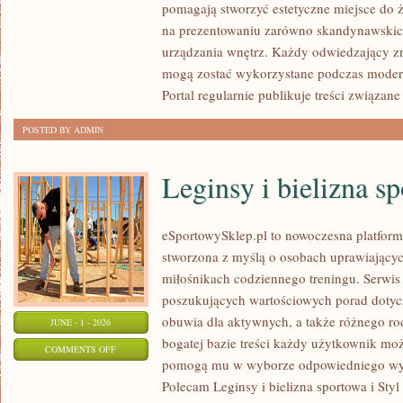
pomagają stworzyć estetyczne miejsce do ż
I
na prezentowaniu zarówno skandynawskich,
KLIMAT
urządzania wnętrz. Każdy odwiedzający zna
WNĘTRZA
mogą zostać wykorzystane podczas moderni
Portal regularnie publikuje treści związane
POSTED BY ADMIN
Leginsy i bielizna s
eSportowySklep.pl to nowoczesna platforma
stworzona z myślą o osobach uprawiającyc
miłośnikach codziennego treningu. Serwis 
poszukujących wartościowych porad dotyc
obuwia dla aktywnych, a także różnego rod
JUNE - 1 - 2026
bogatej bazie treści każdy użytkownik może
ON
COMMENTS OFF
pomogą mu w wyborze odpowiedniego wyp
LEGINSY
Polecam Leginsy i bielizna sportowa i Styl
I