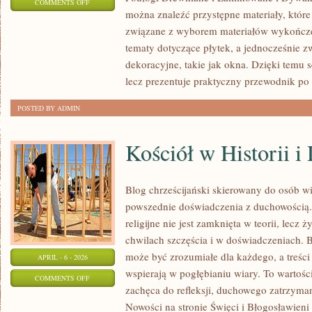
ON
COMMENTS OFF
można znaleźć przystępne materiały, które
KAFELKI
związane z wyborem materiałów wykończe
I
tematy dotyczące płytek, a jednocześnie 
PŁYTKI
dekoracyjne, takie jak okna. Dzięki temu 
CERAMICZNE
lecz prezentuje praktyczny przewodnik po
POSTED BY ADMIN
Kościół w Historii i 
Blog chrześcijański skierowany do osób wi
powszednie doświadczenia z duchowością. 
religijne nie jest zamknięta w teorii, lec
chwilach szczęścia i w doświadczeniach. 
może być zrozumiałe dla każdego, a treści
APRIL - 6 - 2026
wspierają w pogłębianiu wiary. To wartości
ON
COMMENTS OFF
zachęca do refleksji, duchowego zatrzyma
KOŚCIÓŁ
Nowości na stronie Święci i Błogosławieni