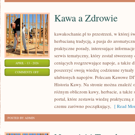
Kawa a Zdrowie
kawakochanie.pl to przestrzeń, w której św
herbacianą tradycją, a pasja do aromatycz
praktyczne porady, interesujące informacj
serwis tematyczny, który został stworzony 
ceniących rozgrzewające napoje, a także dl
APRIL - 13 - 2026
poszerzyć swoją wiedzę codzienne rytuał
ON
COMMENTS OFF
ulubionych napojów. Polecam Kawowe DIY 
KAWA
Historia Kawy. Na stronie można znaleźć 
A
różnym obliczom kawy, herbacie, a także sz
ZDROWIE
portal, które zestawia wiedzę praktyczną z
czemu zarówno początkujący,
[ Read Mor
POSTED BY ADMIN