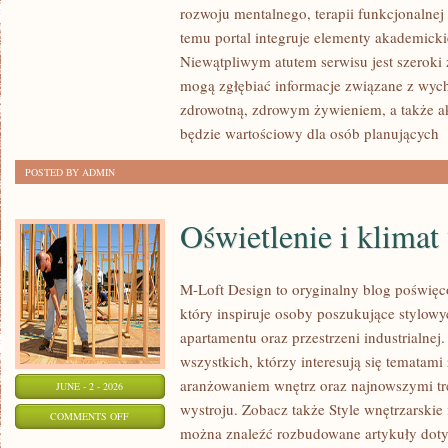
rozwoju mentalnego, terapii funkcjonalnej
I
temu portal integruje elementy akademick
DIETA
Niewątpliwym atutem serwisu jest szeroki 
mogą zgłębiać informacje związane z wyc
zdrowotną, zdrowym żywieniem, a także 
będzie wartościowy dla osób planujących
[
POSTED BY ADMIN
Oświetlenie i klimat
M-Loft Design to oryginalny blog poświęc
który inspiruje osoby poszukujące stylow
apartamentu oraz przestrzeni industrialnej
wszystkich, którzy interesują się temata
aranżowaniem wnętrz oraz najnowszymi tr
JUNE - 2 - 2026
wystroju. Zobacz także Style wnętrzarskie i
ON
COMMENTS OFF
można znaleźć rozbudowane artykuły dotyc
OŚWIETLENIE