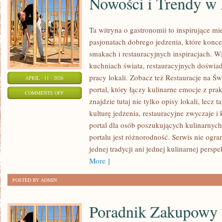
Nowości i Trendy w 
Ta witryna o gastronomii to inspirujące mi
pasjonatach dobrego jedzenia, które konce
smakach i restauracyjnych inspiracjach. Wi
kuchniach świata, restauracyjnych doświad
pracy lokali. Zobacz też Restauracje na Świ
APRIL - 11 - 2026
portal, który łączy kulinarne emocje z pr
ON
COMMENTS OFF
znajdzie tutaj nie tylko opisy lokali, lecz 
NOWOŚCI
kulturę jedzenia, restauracyjne zwyczaje i
I
portal dla osób poszukujących kulinarnych 
TRENDY
portalu jest różnorodność. Serwis nie ogra
W
jednej tradycji ani jednej kulinarnej persp
RESTAURACJACH
More ]
POSTED BY ADMIN
Poradnik Zakupowy