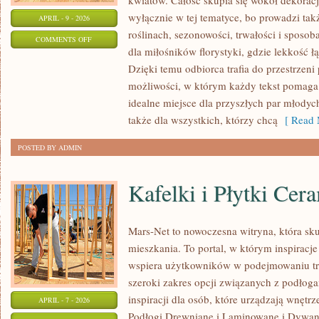
kwiatów. Całość skupia się wokół dekoracj
wyłącznie w tej tematyce, bo prowadzi tak
APRIL - 9 - 2026
roślinach, sezonowości, trwałości i sposo
ON
COMMENTS OFF
dla miłośników florystyki, gdzie lekkość 
TRENDY
Dzięki temu odbiorca trafia do przestrzeni 
WE
możliwości, w którym każdy tekst pomaga
FLORYSTYCE
idealne miejsce dla przyszłych par młodych
także dla wszystkich, którzy chcą
[ Read 
POSTED BY ADMIN
Kafelki i Płytki Cer
Mars-Net to nowoczesna witryna, która sku
mieszkania. To portal, w którym inspiracje 
wspiera użytkowników w podejmowaniu tra
szeroki zakres opcji związanych z podłogam
inspiracji dla osób, które urządzają wnętr
APRIL - 7 - 2026
Podłogi Drewniane i Laminowane i Dywany