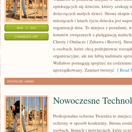
opiekujących się dziećmi, którzy szukają
dotyczących małych dzieci. Strona skupia 
miesiącach i latach życia dziecka jest na
organizacji dnia. To miejsce z poradami, 
MAY - 2 - 2026
tematów związanych z pielęgnacją malucha.
ON
COMMENTS OFF
Chusty i Otulacze i Zabawa i Rozwój. Stro
ZABAWA
o osobach, które chcą podejmować rozsąd
I
organizacyjne, ale nie lubią nadmiaru sprz
ROZWÓJ
Wallaboo pomagają spojrzeć na codzienne
uporządkowany. Zamiast tworzyć
[ Read M
POSTED BY ADMIN
Nowoczesne Technol
Profesjonalna ochrona Twierdza to miejsce
ochrony w sposób konkretny. Strona zosta
osobach, firmach i instytucjach, które oc