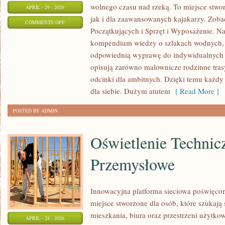
wolnego czasu nad rzeką. To miejsce stwo
APRIL - 29 - 2026
jak i dla zaawansowanych kajakarzy. Zoba
ON
COMMENTS OFF
Początkujących i Sprzęt i Wyposażenie. N
KAJAKI
kompendium wiedzy o szlakach wodnych, 
I
odpowiednią wyprawę do indywidualnych 
SPŁYWY
opisują zarówno malownicze rodzinne trasy
KAJAKOWE
odcinki dla ambitnych. Dzięki temu każdy
dla siebie. Dużym atutem
[ Read More ]
POSTED BY ADMIN
Oświetlenie Technicz
Przemysłowe
Innowacyjna platforma sieciowa poświęco
miejsce stworzone dla osób, które szukają 
mieszkania, biura oraz przestrzeni użytko
APRIL - 28 - 2026