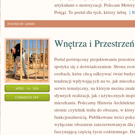
PREMIERY
artykułami o motoryzacji. Polecam Motoryz
Potęgi. To portal dla tych, którzy lubią
[ R
POSTED BY ADMIN
Wnętrza i Przestrzeń
Portal poświęcony projektowaniu przestrze
spotyka się z doświadczeniem. Strona zost
osobach, które chcą odkrywać świat budyn
tendencji wpływających na to, jak mieszka
serwis tematyczny, na którym można znale
APRIL - 16 - 2026
słynnych realizacji, jak i użytecznych ins
ON
COMMENTS OFF
mieszkania. Polecamy Historia Architektur
WNĘTRZA
stronie czytelnik trafia do obszaru, w któr
I
funkcjonalnością. Publikowane treści pokazu
PRZESTRZEŃ
wyłącznie obszarem zarezerwowanym dla p
fascynującą częścią życia codziennego. Dzi