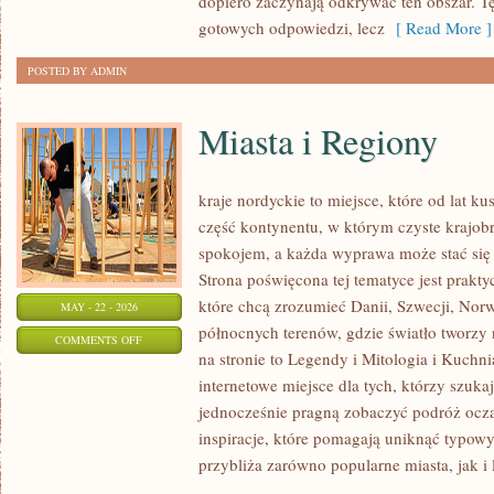
dopiero zaczynają odkrywać ten obszar. T
gotowych odpowiedzi, lecz
[ Read More ]
POSTED BY ADMIN
Miasta i Regiony
kraje nordyckie to miejsce, które od lat k
część kontynentu, w którym czyste krajob
spokojem, a każda wyprawa może stać si
Strona poświęcona tej tematyce jest prak
które chcą zrozumieć Danii, Szwecji, Norweg
MAY - 22 - 2026
północnych terenów, gdzie światło tworzy
ON
COMMENTS OFF
na stronie to Legendy i Mitologia i Kuch
MIASTA
internetowe miejsce dla tych, którzy szuka
I
jednocześnie pragną zobaczyć podróż ocza
REGIONY
inspiracje, które pomagają uniknąć typow
przybliża zarówno popularne miasta, jak i 