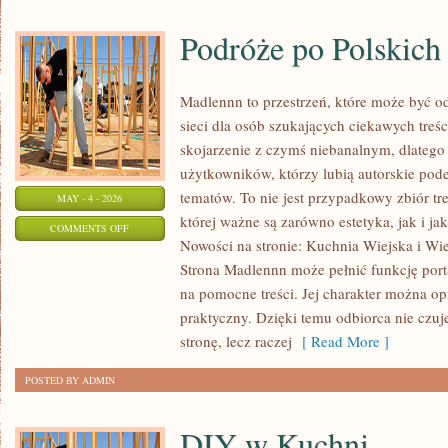
Podróże po Polskic
Madlennn to przestrzeń, które może być o
sieci dla osób szukających ciekawych treś
skojarzenie z czymś niebanalnym, dlatego
użytkowników, którzy lubią autorskie pod
tematów. To nie jest przypadkowy zbiór tre
MAY - 4 - 2026
której ważne są zarówno estetyka, jak i j
ON
COMMENTS OFF
Nowości na stronie: Kuchnia Wiejska i Wiej
PODRÓŻE
Strona Madlennn może pełnić funkcję port
PO
na pomocne treści. Jej charakter można opi
POLSKICH
praktyczny. Dzięki temu odbiorca nie czuj
WIOSKACH
stronę, lecz raczej
[ Read More ]
POSTED BY ADMIN
DIY w Kuchni