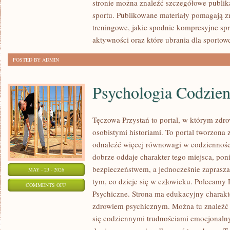
stronie można znaleźć szczegółowe publik
BIELIZNA
sportu. Publikowane materiały pomagają z
SPORTOWA
treningowe, jakie spodnie kompresyjne sp
aktywności oraz które ubrania dla sportow
POSTED BY ADMIN
Psychologia Codzien
Tęczowa Przystań to portal, w którym zdro
osobistymi historiami. To portal tworzona 
odnaleźć więcej równowagi w codziennoś
dobrze oddaje charakter tego miejsca, pon
bezpieczeństwem, a jednocześnie zaprasz
MAY - 23 - 2026
tym, co dzieje się w człowieku. Polecamy 
ON
COMMENTS OFF
Psychiczne. Strona ma edukacyjny charakt
PSYCHOLOGIA
zdrowiem psychicznym. Można tu znaleźć tr
CODZIENNOŚCI
się codziennymi trudnościami emocjonalnym