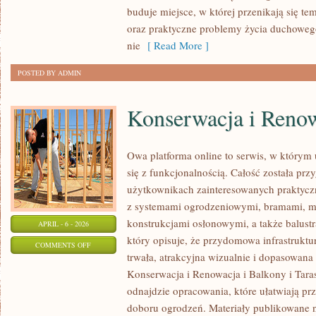
W
buduje miejsce, w której przenikają się tem
HISTORII
oraz praktyczne problemy życia duchoweg
I
nie
[ Read More ]
DZIŚ
POSTED BY ADMIN
Konserwacja i Reno
Owa platforma online to serwis, w którym
się z funkcjonalnością. Całość została pr
użytkownikach zainteresowanych praktyc
z systemami ogrodzeniowymi, bramami, m
konstrukcjami osłonowymi, a także balustr
APRIL - 6 - 2026
który opisuje, że przydomowa infrastrukt
ON
COMMENTS OFF
trwała, atrakcyjna wizualnie i dopasowana
KONSERWACJA
Konserwacja i Renowacja i Balkony i Taras
I
odnajdzie opracowania, które ułatwiają pr
RENOWACJA
doboru ogrodzeń. Materiały publikowane n