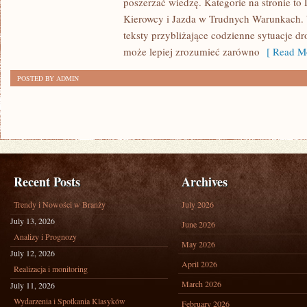
poszerzać wiedzę. Kategorie na stronie to
Kierowcy i Jazda w Trudnych Warunkach. 
teksty przybliżające codzienne sytuacje d
może lepiej zrozumieć zarówno
[ Read Mo
POSTED BY ADMIN
Recent Posts
Archives
Trendy i Nowości w Branży
July 2026
July 13, 2026
June 2026
Analizy i Prognozy
May 2026
July 12, 2026
April 2026
Realizacja i monitoring
March 2026
July 11, 2026
Wydarzenia i Spotkania Klasyków
February 2026