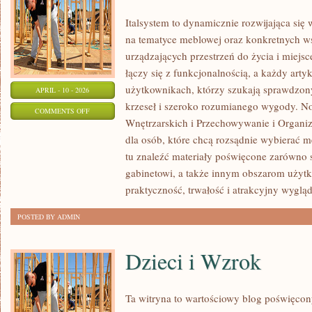
Italsystem to dynamicznie rozwijająca się w
na tematyce meblowej oraz konkretnych 
urządzających przestrzeń do życia i miejsc
łączy się z funkcjonalnością, a każdy arty
użytkownikach, którzy szukają sprawdzon
APRIL - 10 - 2026
krzeseł i szeroko rozumianego wygody. N
ON
COMMENTS OFF
Wnętrzarskich i Przechowywanie i Organiza
PORADNIK
dla osób, które chcą rozsądnie wybierać 
ZAKUPOWY
tu znaleźć materiały poświęcone zarówno sa
gabinetowi, a także innym obszarom użyt
praktyczność, trwałość i atrakcyjny wygląd
POSTED BY ADMIN
Dzieci i Wzrok
Ta witryna to wartościowy blog poświęco