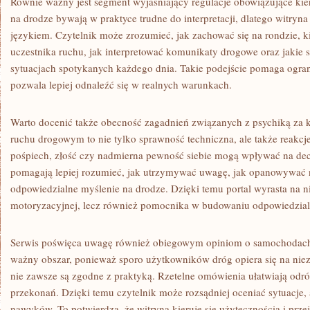
Równie ważny jest segment wyjaśniający regulacje obowiązujące ki
na drodze bywają w praktyce trudne do interpretacji, dlatego witryna 
językiem. Czytelnik może zrozumieć, jak zachować się na rondzie, k
uczestnika ruchu, jak interpretować komunikaty drogowe oraz jakie
sytuacjach spotykanych każdego dnia. Takie podejście pomaga ogran
pozwala lepiej odnaleźć się w realnych warunkach.
Warto docenić także obecność zagadnień związanych z psychiką za 
ruchu drogowym to nie tylko sprawność techniczna, ale także reakcje
pośpiech, złość czy nadmierna pewność siebie mogą wpływać na decy
pomagają lepiej rozumieć, jak utrzymywać uwagę, jak opanowywać n
odpowiedzialne myślenie na drodze. Dzięki temu portal wyrasta na n
motoryzacyjnej, lecz również pomocnika w budowaniu odpowiedzialn
Serwis poświęca uwagę również obiegowym opiniom o samochodach 
ważny obszar, ponieważ sporo użytkowników dróg opiera się na nie
nie zawsze są zgodne z praktyką. Rzetelne omówienia ułatwiają odr
przekonań. Dzięki temu czytelnik może rozsądniej oceniać sytuacje,
nawyków. To potwierdza, że witryna kieruje się użytecznością i przej