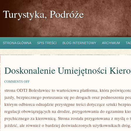
Turystyka, Podróże
STRONA GŁÓWNA
SPIS TREŚCI
BLOG INTERNETOWY
ARCHIWUM
TA
Doskonalenie Umiejętności Kier
ON
COMMENTS OFF
DOSKONALENIE
strona ODTJ Bolesławiec to wartościowa platforma, która poświęcon
UMIEJĘTNOŚCI
KIEROWCY
jazdy, bezpiecznego poruszania się po drogach oraz podnoszenia poz
którym odbiorca odnajdzie przystępne treści dotyczące sztuki bezpi
regulacji obowiązujących na drodze, przygotowania do egzaminu kier
psychicznego za kierownicą. Strona została przygotowana z myślą o t
jeździć, ale również o bardziej doświadczonych użytkownikach dróg,