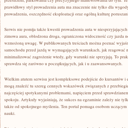
przestrzeni, parkowania czy precyzyjnego manewrowania do tyłu. Te
prawidłowy styl prowadzenia auta ma znaczenie nie tylko dla wygod
prowadzenia, oszczędność eksploatacji oraz ogólną kulturę poruszani
Serwis nie pomija także kwestii prowadzenia auta w niesprzyjających
zimowa aura, oblodzona droga, ograniczona widoczność czy jazda no
wzmożoną uwagę. W publikowanych treściach można poznać wyjaśnie
samochodu przed jazdą w wymagających warunkach, jak reagować na
minimalizować zagrożenie wtedy, gdy warunki nie sprzyjają. To prak
sprawdza się zarówno u początkujących, jak i u zaawansowanych.
Wielkim atutem serwisu jest kompleksowe podejście do kursantów i 
mogą znaleźć tu szereg cennych wskazówek związanych z przebieg
najczęściej spotykanymi problemami, napięciem przed sprawdzian
spokoju. Artykuły wyjaśniają, że sukces na egzaminie zależy nie tyl
także od spokojnego myślenia. Ten portal pomaga osobom uczącym 
nauki.