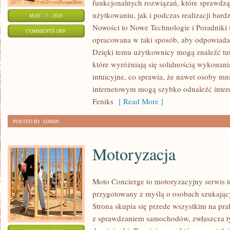
funkcjonalnych rozwiązań, które sprawdz
użytkowaniu, jak i podczas realizacji bar
MAY - 7 - 2026
Nowości to Nowe Technologie i Poradniki i 
ON
COMMENTS OFF
opracowana w taki sposób, aby odpowiadać
NOWE
Dzięki temu użytkownicy mogą znaleźć tu
TECHNOLOGIE
które wyróżniają się solidnością wykonania
intuicyjne, co sprawia, że nawet osoby m
internetowym mogą szybko odnaleźć intere
Feniks
[ Read More ]
POSTED BY ADMIN
Motoryzacja
Moto Concierge to motoryzacyjny serwis t
przygotowany z myślą o osobach szukają
Strona skupia się przede wszystkim na pr
z sprawdzaniem samochodów, zwłaszcza t