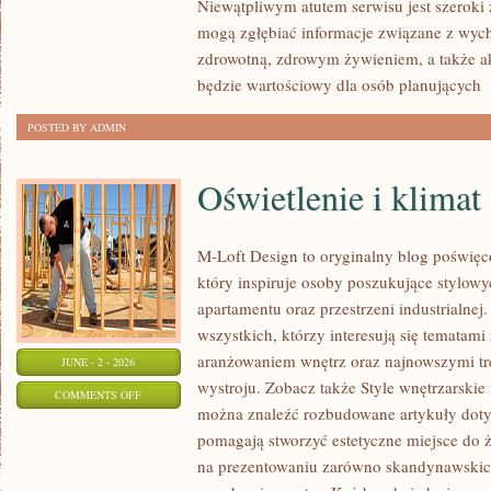
Niewątpliwym atutem serwisu jest szeroki 
mogą zgłębiać informacje związane z wyc
zdrowotną, zdrowym żywieniem, a także 
będzie wartościowy dla osób planujących
[
POSTED BY ADMIN
Oświetlenie i klimat
M-Loft Design to oryginalny blog poświęc
który inspiruje osoby poszukujące stylow
apartamentu oraz przestrzeni industrialnej
wszystkich, którzy interesują się temata
aranżowaniem wnętrz oraz najnowszymi tr
JUNE - 2 - 2026
wystroju. Zobacz także Style wnętrzarskie i
ON
COMMENTS OFF
można znaleźć rozbudowane artykuły dotyc
OŚWIETLENIE
pomagają stworzyć estetyczne miejsce do ż
I
na prezentowaniu zarówno skandynawskich,
KLIMAT