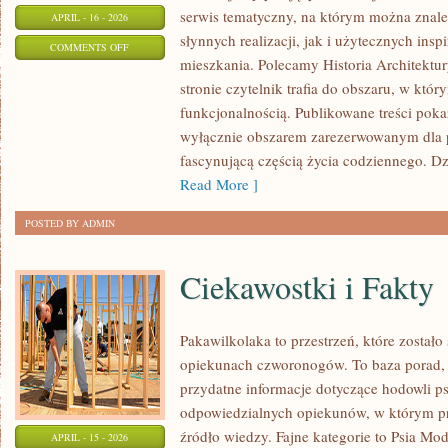
serwis tematyczny, na którym można znale
APRIL - 16 - 2026
słynnych realizacji, jak i użytecznych ins
ON
COMMENTS OFF
mieszkania. Polecamy Historia Architektur
WNĘTRZA
stronie czytelnik trafia do obszaru, w któr
I
funkcjonalnością. Publikowane treści pokazu
PRZESTRZEŃ
wyłącznie obszarem zarezerwowanym dla p
fascynującą częścią życia codziennego. Dzi
Read More ]
POSTED BY ADMIN
Ciekawostki i Fakty
Pakawilkolaka to przestrzeń, które zostało
opiekunach czworonogów. To baza porad, 
przydatne informacje dotyczące hodowli ps
odpowiedzialnych opiekunów, w którym pr
źródło wiedzy. Fajne kategorie to Psia Mod
APRIL - 15 - 2026