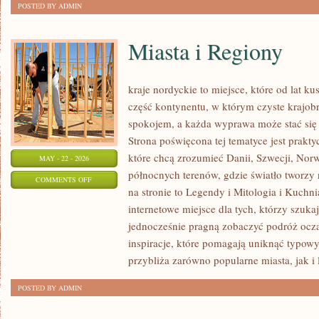
POSTED BY ADMIN
Miasta i Regiony
kraje nordyckie to miejsce, które od lat k
część kontynentu, w którym czyste krajob
spokojem, a każda wyprawa może stać si
Strona poświęcona tej tematyce jest prak
które chcą zrozumieć Danii, Szwecji, Norweg
MAY - 22 - 2026
północnych terenów, gdzie światło tworzy
ON
COMMENTS OFF
na stronie to Legendy i Mitologia i Kuch
MIASTA
internetowe miejsce dla tych, którzy szuka
I
jednocześnie pragną zobaczyć podróż ocza
REGIONY
inspiracje, które pomagają uniknąć typow
przybliża zarówno popularne miasta, jak i 
POSTED BY ADMIN