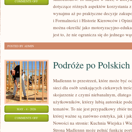
ON
COMMENTS OFF
dotyczące różnych aspektów korzystania z
EKSPLOATACJA
wynajmu aż po praktyczne decyzje zakupo
I
i Formalności i Historie Kierowców i Opin
UTRZYMANIE
można określić jako motoryzacyjno-edukac
jest to, że nie ogranicza się do jednego wą
POSTED BY ADMIN
Podróże po Polskic
Madlennn to przestrzeń, które może być o
sieci dla osób szukających ciekawych treś
skojarzenie z czymś niebanalnym, dlatego
użytkowników, którzy lubią autorskie pod
tematów. To nie jest przypadkowy zbiór tre
MAY - 4 - 2026
której ważne są zarówno estetyka, jak i j
ON
COMMENTS OFF
Nowości na stronie: Kuchnia Wiejska i Wiej
PODRÓŻE
Strona Madlennn może pełnić funkcję port