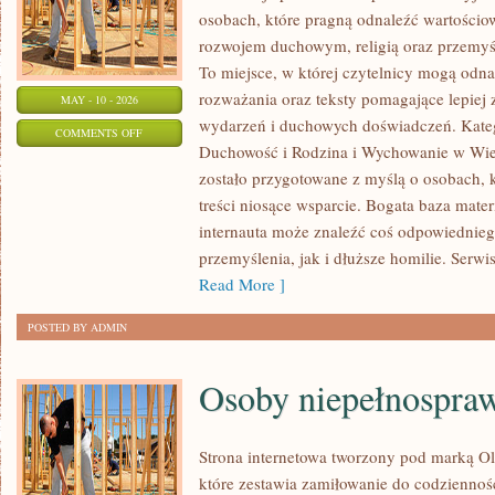
osobach, które pragną odnaleźć wartościo
rozwojem duchowym, religią oraz przemyśl
To miejsce, w której czytelnicy mogą odn
rozważania oraz teksty pomagające lepiej
MAY - 10 - 2026
wydarzeń i duchowych doświadczeń. Katego
ON
COMMENTS OFF
Duchowość i Rodzina i Wychowanie w Wier
DUCHOWNI
zostało przygotowane z myślą o osobach, k
I
treści niosące wsparcie. Bogata baza mate
ICH
internauta może znaleźć coś odpowiedniego
POSŁUGA
przemyślenia, jak i dłuższe homilie. Serwi
Read More ]
POSTED BY ADMIN
Osoby niepełnospra
Strona internetowa tworzony pod marką O
które zestawia zamiłowanie do codzienności