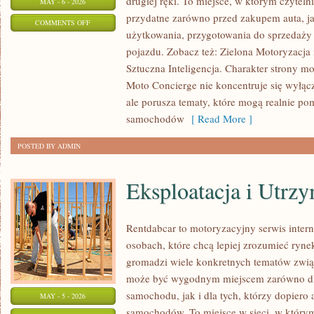
drugiej ręki. To miejsce, w którym czytel
MAY - 6 - 2026
przydatne zarówno przed zakupem auta, ja
ON
COMMENTS OFF
użytkowania, przygotowania do sprzedaży
MOTORYZACJA
pojazdu. Zobacz też: Zielona Motoryzacja
Sztuczna Inteligencja. Charakter strony m
Moto Concierge nie koncentruje się wyłąc
ale porusza tematy, które mogą realnie p
samochodów
[ Read More ]
POSTED BY ADMIN
Eksploatacja i Utrz
Rentdabcar to motoryzacyjny serwis inter
osobach, które chcą lepiej zrozumieć ryne
gromadzi wiele konkretnych tematów zwią
może być wygodnym miejscem zarówno dl
samochodu, jak i dla tych, którzy dopiero 
MAY - 5 - 2026
samochodów. To miejsce w sieci, w któr