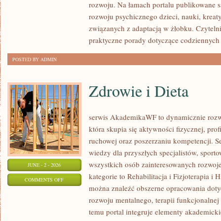
rozwoju. Na łamach portalu publikowane s
rozwoju psychicznego dzieci, nauki, kreat
związanych z adaptacją w żłobku. Czytelni
praktyczne porady dotyczące codziennych
POSTED BY ADMIN
Zdrowie i Dieta
serwis AkademikaWF to dynamicznie rozwij
która skupia się aktywności fizycznej, profi
ruchowej oraz poszerzaniu kompetencji. S
wiedzy dla przyszłych specjalistów, spor
wszystkich osób zainteresowanych rozwoj
JUNE - 2 - 2026
kategorie to Rehabilitacja i Fizjoterapia i 
ON
COMMENTS OFF
można znaleźć obszerne opracowania dotyc
ZDROWIE
rozwoju mentalnego, terapii funkcjonalnej
I
temu portal integruje elementy akademick
DIETA