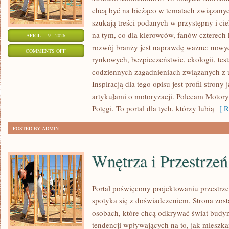
chcą być na bieżąco w tematach związanyc
szukają treści podanych w przystępny i ci
na tym, co dla kierowców, fanów czterech
APRIL - 19 - 2026
rozwój branży jest naprawdę ważne: nowyc
ON
COMMENTS OFF
rynkowych, bezpieczeństwie, ekologii, tes
NOWOŚCI
codziennych zagadnieniach związanych z
I
Inspiracją dla tego opisu jest profil stron
PREMIERY
artykułami o motoryzacji. Polecam Motoryz
Potęgi. To portal dla tych, którzy lubią
[ R
POSTED BY ADMIN
Wnętrza i Przestrzeń
Portal poświęcony projektowaniu przestrze
spotyka się z doświadczeniem. Strona zost
osobach, które chcą odkrywać świat budyn
tendencji wpływających na to, jak mieszka