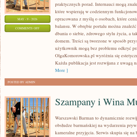
praktycznych porad. Internauci mogą znale
które wspierają w codziennym funkcjonowa
opracowana z myślą o osobach, które cenią
MAY - 9 - 2026
balansu. W obrębie portalu można znaleźć 
ON
COMMENTS OFF
dbania o siebie, zdrowego stylu życia, a 
OSOBY
domem. Treści są tworzone w sposób przy
NIEPEŁNOSPRAWNE
użytkownik mogą bez problemu odkryć prak
OlgaKomorowska.pl wyróżnia się estetyczn
Każda publikacja jest rozwijana z uwagą na
More ]
POSTED BY ADMIN
Szampany i Wina Mu
Warszawski Barman to dynamicznie rozwij
obsłudze barmańskiej na wydarzenia prywa
kameralne przyjęcia. Serwis skupia się n