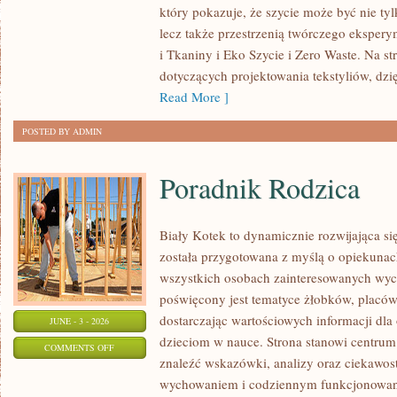
który pokazuje, że szycie może być nie ty
–
lecz także przestrzenią twórczego eksper
PROJEKTY
i Tkaniny i Eko Szycie i Zero Waste. Na st
KROK
dotyczących projektowania tekstyliów, dz
PO
Read More ]
KROKU
POSTED BY ADMIN
Poradnik Rodzica
Biały Kotek to dynamicznie rozwijająca się
została przygotowana z myślą o opiekunach
wszystkich osobach zainteresowanych wyc
poświęcony jest tematyce żłobków, placów
dostarczając wartościowych informacji dla
JUNE - 3 - 2026
dzieciom w nauce. Strona stanowi centrum
ON
COMMENTS OFF
znaleźć wskazówki, analizy oraz ciekawos
PORADNIK
wychowaniem i codziennym funkcjonowani
RODZICA