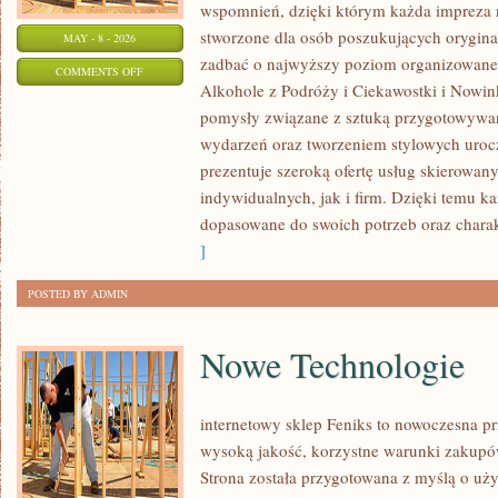
wspomnień, dzięki którym każda impreza n
stworzone dla osób poszukujących oryginal
MAY - 8 - 2026
zadbać o najwyższy poziom organizowane
ON
COMMENTS OFF
Alkohole z Podróży i Ciekawostki i Nowin
SZAMPANY
pomysły związane z sztuką przygotowywani
I
wydarzeń oraz tworzeniem stylowych uroc
WINA
prezentuje szeroką ofertę usług skierowa
MUSUJĄCE
indywidualnych, jak i firm. Dzięki temu 
dopasowane do swoich potrzeb oraz chara
]
POSTED BY ADMIN
Nowe Technologie
internetowy sklep Feniks to nowoczesna prz
wysoką jakość, korzystne warunki zakup
Strona została przygotowana z myślą o u