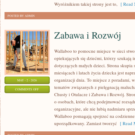
Wyróżnikiem takiej strony jest to,
[ Read 
POSTED BY ADMIN
Zabawa i Rozwój
Wallaboo to pomocne miejsce w sieci stwo
opiekujących się dziećmi, którzy szukają
dotyczących małych dzieci. Strona skupia 
miesiącach i latach życia dziecka jest na
organizacji dnia. To miejsce z poradami, 
MAY - 2 - 2026
tematów związanych z pielęgnacją malucha.
ON
COMMENTS OFF
Chusty i Otulacze i Zabawa i Rozwój. Stro
ZABAWA
o osobach, które chcą podejmować rozsąd
I
organizacyjne, ale nie lubią nadmiaru sprz
ROZWÓJ
Wallaboo pomagają spojrzeć na codzienne
uporządkowany. Zamiast tworzyć
[ Read M