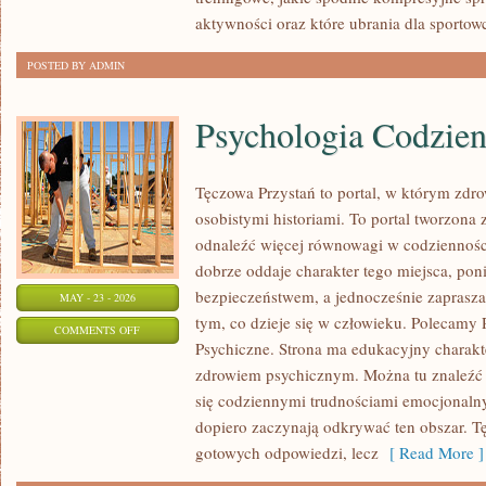
aktywności oraz które ubrania dla sportow
POSTED BY ADMIN
Psychologia Codzien
Tęczowa Przystań to portal, w którym zdro
osobistymi historiami. To portal tworzona 
odnaleźć więcej równowagi w codziennoś
dobrze oddaje charakter tego miejsca, pon
bezpieczeństwem, a jednocześnie zaprasz
MAY - 23 - 2026
tym, co dzieje się w człowieku. Polecamy 
ON
COMMENTS OFF
Psychiczne. Strona ma edukacyjny charakt
PSYCHOLOGIA
zdrowiem psychicznym. Można tu znaleźć tr
CODZIENNOŚCI
się codziennymi trudnościami emocjonalnym
dopiero zaczynają odkrywać ten obszar. T
gotowych odpowiedzi, lecz
[ Read More ]