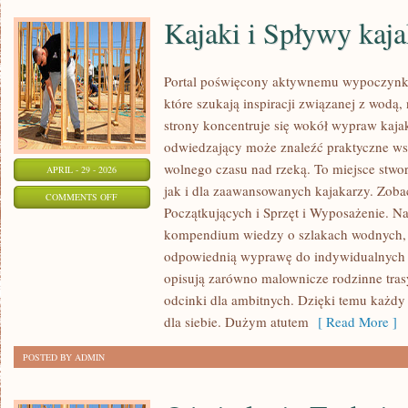
Kajaki i Spływy kaj
Portal poświęcony aktywnemu wypoczynko
które szukają inspiracji związanej z wodą
strony koncentruje się wokół wypraw kaj
odwiedzający może znaleźć praktyczne ws
wolnego czasu nad rzeką. To miejsce stwo
APRIL - 29 - 2026
jak i dla zaawansowanych kajakarzy. Zoba
ON
COMMENTS OFF
Początkujących i Sprzęt i Wyposażenie. N
KAJAKI
kompendium wiedzy o szlakach wodnych, 
I
odpowiednią wyprawę do indywidualnych 
SPŁYWY
opisują zarówno malownicze rodzinne trasy
KAJAKOWE
odcinki dla ambitnych. Dzięki temu każdy
dla siebie. Dużym atutem
[ Read More ]
POSTED BY ADMIN