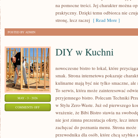
PO
na pomocne treści. Jej charakter można opi
POLSKICH
praktyczny. Dzięki temu odbiorca nie czuj
WIOSKACH
stronę, lecz raczej
[ Read More ]
POSTED BY ADMIN
DIY w Kuchni
nowoczesne bistro to lokal, które przycią
smak. Strona internetowa pokazuje charakt
kulinarne mają być nie tylko smaczne, al
To serwis, która może zainteresować odwi
przyjemnego bistro. Polecam Techniki Pr
MAY - 3 - 2026
w Stylu Zero-Waste. Już od pierwszego ko
ON
COMMENTS OFF
wrażenie, że Bibi Bistro stawia na swobod
DIY
nie jest zimna prezentacja oferty, lecz int
W
zachęcać do poznania menu. Strona może p
KUCHNI
przewodnika dla osób, które chcą szybko 