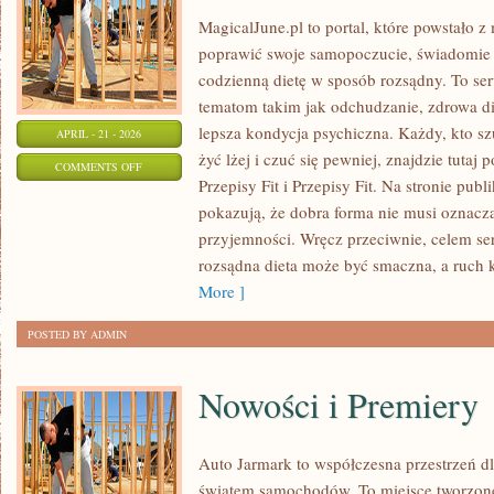
MagicalJune.pl to portal, które powstało z
poprawić swoje samopoczucie, świadomie p
codzienną dietę w sposób rozsądny. To s
tematom takim jak odchudzanie, zdrowa die
lepsza kondycja psychiczna. Każdy, kto szu
APRIL - 21 - 2026
żyć lżej i czuć się pewniej, znajdzie tut
ON
COMMENTS OFF
Przepisy Fit i Przepisy Fit. Na stronie publ
ZDROWY
pokazują, że dobra forma nie musi oznaczać
STYL
przyjemności. Wręcz przeciwnie, celem ser
ŻYCIA
rozsądna dieta może być smaczna, a ruch
More ]
POSTED BY ADMIN
Nowości i Premiery
Auto Jarmark to współczesna przestrzeń dl
światem samochodów. To miejsce tworzone 