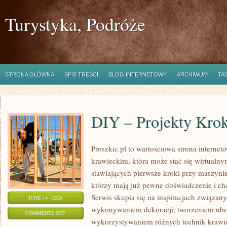
Turystyka, Podróże
STRONA GŁÓWNA
SPIS TREŚCI
BLOG INTERNETOWY
ARCHIWUM
TA
DIY – Projekty Kro
Proszkic.pl to wartościowa strona interne
krawieckim, która może stać się wirtualn
stawiających pierwsze kroki przy maszynie 
którzy mają już pewne doświadczenie i chc
Serwis skupia się na inspiracjach związan
JUNE - 4 - 2026
wykonywaniem dekoracji, tworzeniem ubr
ON
COMMENTS OFF
wykorzystywaniem różnych technik krawie
DIY