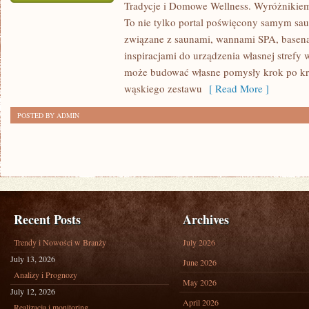
Tradycje i Domowe Wellness. Wyróżnikiem 
ARANŻACJE
To nie tylko portal poświęcony samym sa
I
związane z saunami, wannami SPA, basen
INSPIRACJE
inspiracjami do urządzenia własnej strefy 
może budować własne pomysły krok po kro
wąskiego zestawu
[ Read More ]
POSTED BY ADMIN
Recent Posts
Archives
Trendy i Nowości w Branży
July 2026
July 13, 2026
June 2026
Analizy i Prognozy
May 2026
July 12, 2026
April 2026
Realizacja i monitoring