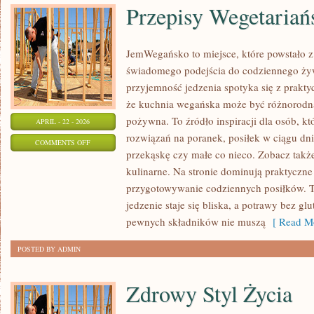
Przepisy Wegetariań
JemWegańsko to miejsce, które powstało z 
świadomego podejścia do codziennego żywi
przyjemność jedzenia spotyka się z prakty
że kuchnia wegańska może być różnorodna
pożywna. To źródło inspiracji dla osób, k
APRIL - 22 - 2026
rozwiązań na poranek, posiłek w ciągu dni
ON
COMMENTS OFF
przekąskę czy małe co nieco. Zobacz także
PRZEPISY
kulinarne. Na stronie dominują praktyczne 
WEGETARIAŃSKIE
przygotowywanie codziennych posiłków. T
jedzenie staje się bliska, a potrawy bez gl
pewnych składników nie muszą
[ Read Mo
POSTED BY ADMIN
Zdrowy Styl Życia