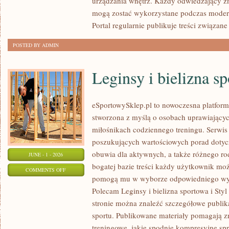
urządzania wnętrz. Każdy odwiedzający zna
WNĘTRZA
mogą zostać wykorzystane podczas moderni
Portal regularnie publikuje treści związane
POSTED BY ADMIN
Leginsy i bielizna s
eSportowySklep.pl to nowoczesna platforma
stworzona z myślą o osobach uprawiającyc
miłośnikach codziennego treningu. Serwis 
poszukujących wartościowych porad dotyc
obuwia dla aktywnych, a także różnego rod
JUNE - 1 - 2026
bogatej bazie treści każdy użytkownik może
ON
COMMENTS OFF
pomogą mu w wyborze odpowiedniego wyp
LEGINSY
Polecam Leginsy i bielizna sportowa i Styl
I
stronie można znaleźć szczegółowe publik
BIELIZNA
sportu. Publikowane materiały pomagają z
SPORTOWA
treningowe, jakie spodnie kompresyjne sp