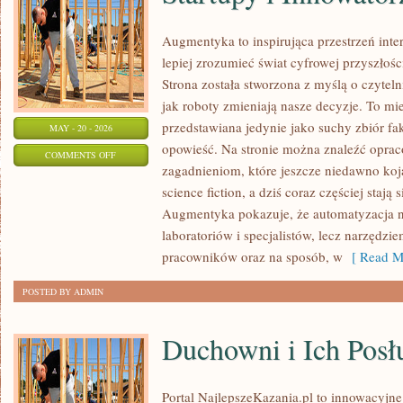
Augmentyka to inspirująca przestrzeń inte
lepiej zrozumieć świat cyfrowej przyszłośc
Strona została stworzona z myślą o czytelni
jak roboty zmieniają nasze decyzje. To mie
przedstawiana jedynie jako suchy zbiór fa
MAY - 20 - 2026
opowieść. Na stronie można znaleźć opra
ON
COMMENTS OFF
zagadnieniom, które jeszcze niedawno kojar
STARTUPY
science fiction, a dziś coraz częściej stają
I
Augmentyka pokazuje, że automatyzacja ni
INNOWATORZY
laboratoriów i specjalistów, lecz narzędzi
pracowników oraz na sposób, w
[ Read M
POSTED BY ADMIN
Duchowni i Ich Posł
Portal NajlepszeKazania.pl to innowacyjne