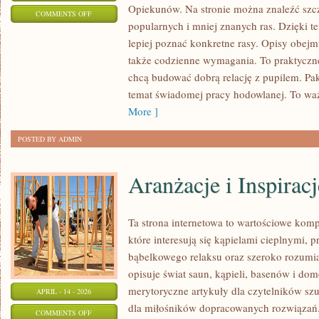
Opiekunów. Na stronie można znaleźć szcz
ON
COMMENTS OFF
popularnych i mniej znanych ras. Dzięki
CIEKAWOSTKI
lepiej poznać konkretne rasy. Opisy obejm
I
także codzienne wymagania. To praktyczne
FAKTY
chcą budować dobrą relację z pupilem. Pa
temat świadomej pracy hodowlanej. To waż
More ]
POSTED BY ADMIN
Aranżacje i Inspiracj
Ta strona internetowa to wartościowe kom
które interesują się kąpielami cieplnymi, p
bąbelkowego relaksu oraz szeroko rozum
opisuje świat saun, kąpieli, basenów i d
merytoryczne artykuły dla czytelników sz
APRIL - 14 - 2026
dla miłośników dopracowanych rozwiązań.
ON
COMMENTS OFF