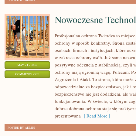
POSTED BY ADMIN
Nowoczesne Technol
Profesjonalna ochrona Twierdza to miejsce
ochrony w sposób konkretny. Strona zosta
osobach, firmach i instytucjach, które oc
w zakresie ochrony osób. Już sama nazwa
pozytywne odczucia z stabilnością, czyli 
MAY - 1 - 2026
ochrony mają ogromną wagę. Polecam: Po
ON
COMMENTS OFF
Zagrożenia i Ataki. To strona, która może
NOWOCZESNE
odpowiedzialne za bezpieczeństwo, jak i o
TECHNOLOGIE
bezpieczeństwo nie jest dodatkiem, ale 
funkcjonowania. W świecie, w którym zagr
dobrze dobrana ochrona staje się praktyc
prezentowana
[ Read More ]
POSTED BY ADMIN