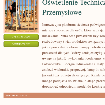
Oświetlenie Technicz
Przemysłowe
Innowacyjna platforma sieciowa poświęco
miejsce stworzone dla osób, które szukają 
mieszkania, biura oraz przestrzeni użytko
APRIL - 28 - 2026
rozbudowany świat produktów związanych 
ON
COMMENTS OFF
jak odpowiednio dobrane lampy potrafią o
OŚWIETLENIE
przestrzeń dla tych, którzy cenią estetykę,
TECHNICZNE
uwagę na jakość wykonania i codzienny k
I
Fotowoltaika i Energia Odnawialna i Testy
PRZEMYSŁOWE
znaleźć wielorakie propozycje lamp do salo
łazienki czy pokoju dziecięcego. Każde
innego podejścia do światła, dlatego prez
dopasować odpowiedni model do konkretn
POSTED BY ADMIN