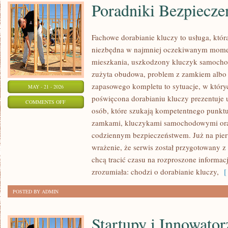
Poradniki Bezpiecz
Fachowe dorabianie kluczy to usługa, która
niezbędna w najmniej oczekiwanym mome
mieszkania, uszkodzony kluczyk samochodo
zużyta obudowa, problem z zamkiem albo
zapasowego kompletu to sytuacje, w któryc
MAY - 21 - 2026
poświęcona dorabianiu kluczy prezentuje 
ON
COMMENTS OFF
osób, które szukają kompetentnego punktu
PORADNIKI
zamkami, kluczykami samochodowymi ora
BEZPIECZEŃSTWA
codziennym bezpieczeństwem. Już na pier
KIEROWCY
wrażenie, że serwis został przygotowany z 
chcą tracić czasu na rozproszone informacj
zrozumiała: chodzi o dorabianie kluczy,
[ 
POSTED BY ADMIN
Startupy i Innowator