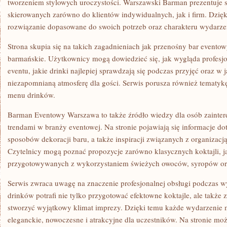
tworzeniem stylowych uroczystości. Warszawski Barman prezentuje s
skierowanych zarówno do klientów indywidualnych, jak i firm. Dzię
rozwiązanie dopasowane do swoich potrzeb oraz charakteru wydarze
Strona skupia się na takich zagadnieniach jak przenośny bar eventow
barmańskie. Użytkownicy mogą dowiedzieć się, jak wygląda profesj
eventu, jakie drinki najlepiej sprawdzają się podczas przyjęć oraz w 
niezapomnianą atmosferę dla gości. Serwis porusza również temat
menu drinków.
Barman Eventowy Warszawa to także źródło wiedzy dla osób zaint
trendami w branży eventowej. Na stronie pojawiają się informacje do
sposobów dekoracji baru, a także inspiracji związanych z organizacj
Czytelnicy mogą poznać propozycje zarówno klasycznych koktajli, 
przygotowywanych z wykorzystaniem świeżych owoców, syropów or
Serwis zwraca uwagę na znaczenie profesjonalnej obsługi podczas w
drinków potrafi nie tylko przygotować efektowne koktajle, ale także 
stworzyć wyjątkowy klimat imprezy. Dzięki temu każde wydarzenie m
eleganckie, nowoczesne i atrakcyjne dla uczestników. Na stronie mo