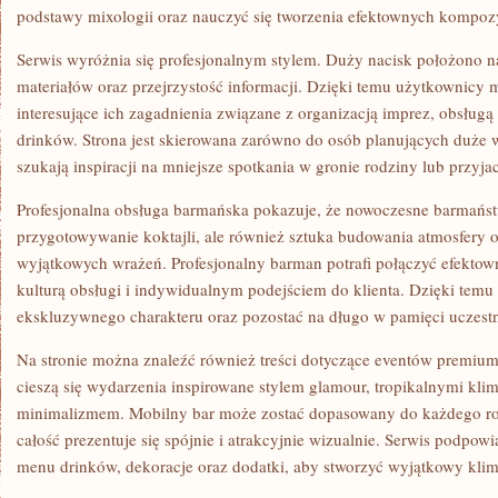
podstawy mixologii oraz nauczyć się tworzenia efektownych kompoz
Serwis wyróżnia się profesjonalnym stylem. Duży nacisk położono 
materiałów oraz przejrzystość informacji. Dzięki temu użytkownicy
interesujące ich zagadnienia związane z organizacją imprez, obsłu
drinków. Strona jest skierowana zarówno do osób planujących duże wy
szukają inspiracji na mniejsze spotkania w gronie rodziny lub przyjac
Profesjonalna obsługa barmańska pokazuje, że nowoczesne barmaństw
przygotowywanie koktajli, ale również sztuka budowania atmosfery 
wyjątkowych wrażeń. Profesjonalny barman potrafi połączyć efekto
kulturą obsługi i indywidualnym podejściem do klienta. Dzięki tem
ekskluzywnego charakteru oraz pozostać na długo w pamięci uczest
Na stronie można znaleźć również treści dotyczące eventów premium
cieszą się wydarzenia inspirowane stylem glamour, tropikalnymi kl
minimalizmem. Mobilny bar może zostać dopasowany do każdego ro
całość prezentuje się spójnie i atrakcyjnie wizualnie. Serwis podpow
menu drinków, dekoracje oraz dodatki, aby stworzyć wyjątkowy klim