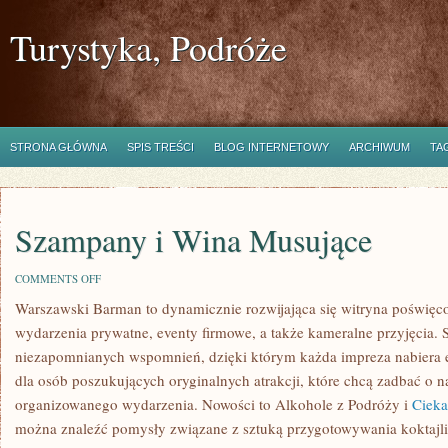
Turystyka, Podróże
STRONA GŁÓWNA
SPIS TREŚCI
BLOG INTERNETOWY
ARCHIWUM
TA
Szampany i Wina Musujące
ON
COMMENTS OFF
SZAMPANY
Warszawski Barman to dynamicznie rozwijająca się witryna poświęc
I
WINA
wydarzenia prywatne, eventy firmowe, a także kameralne przyjęcia. 
MUSUJĄCE
niezapomnianych wspomnień, dzięki którym każda impreza nabiera e
dla osób poszukujących oryginalnych atrakcji, które chcą zadbać o
organizowanego wydarzenia. Nowości to Alkohole z Podróży i
Cieka
można znaleźć pomysły związane z sztuką przygotowywania koktajli