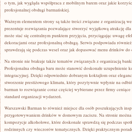
o tym, jak wygląda współpraca z mobilnym barem oraz jakie korzyśc
profesjonalnej obsługi barmańskiej.
Ważnym elementem strony są także treści związane z organizacją we
prezentuje rozwiązania pozwalające stworzyć wyjątkową atrakcję dla
może stać się centralnym punktem przyjęcia, przyciągając uwagę ef
dekoracjami oraz profesjonalną obsługą. Serwis podpowiada również, 
sprawdzają się podczas wesel oraz jak dopasować menu drinków do c
Na stronie nie brakuje także tematów związanych z organizacją ban
Profesjonalna obsługa baru może stanowić doskonałe uzupełnienie kon
integracyjnej. Dzięki odpowiednio dobranym koktajlom oraz eleganc
stworzenie prestiżowego klimatu, który pozytywnie wpłynie na odbi
barman to rozwiązanie coraz częściej wybierane przez firmy ceniąc
standard organizacji wydarzeń.
Warszawski Barman to również miejsce dla osób poszukujących inspi
przygotowywaniem drinków w domowym zaciszu. Na stronie można 
kompozycje alkoholowe, które doskonale sprawdzą się podczas spot
rodzinnych czy wieczorów tematycznych. Dzięki praktycznym por