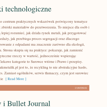
i technologiczne
 to centrum praktycznych wskazówek poświęcony tematyce
 zbiórki materiałów do przetworzenia. To miejsce dla osób i
ą lepiej rozumieć, jak działa rynek metali, jak przygotować
edaży, jak przebiega proces segregacji oraz dlaczego
powanie z odpadami ma znaczenie zarówno dla ekologii,
ela. Strona skupia się na praktyce: pokazuje, jak zamienić
yteczne rzeczy w wartość, jednocześnie wspierając
Ciekawe kategorie to Surowce wtórne i Prawo i przepisy.
metalik.pl jest to, że recykling to nie abstrakcyjne hasło,
es. Zamiast ogólników, serwis tłumaczy, czym jest surowiec
kie
[ Read More ]
CONTINUE
 i Bullet Journal