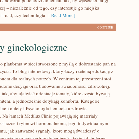
 Landworld podchodzi do tematu tak, by właściciel mógł
j – niezależnie od tego, czy interesuje go miejska
ff-road, czy technologia
[ Read More ]
CONTINUE
y ginekologiczne
to platforma w sieci stworzone z myślą o dobrostanie pań na
ycia. To blog internetowy, który łączy rzetelną edukację z
nem dla realnych potrzeb. W centrum tej przestrzeni stoi
adome decyzje oraz budowanie świadomości zdrowotnej.
tak, aby ułatwiać orientację tematy, które często bywają
item, a jednocześnie dotykają komfortu. Kategorie
lne kobiety i Psychologia i emocje a zdrowie
. Na łamach MediluxClinic pojawiają się materiały
esiączce i rytmowi hormonalnemu, jego indywidualnym
mu, jak zauważać sygnały, które mogą świadczyć o
Omawiane są najczęstsze dolegliwości takie jak bolesne