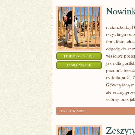
Nowink
makmetalik.pl
recyklingu oraz
firm, które chc
odpady do sprz
właściwe postę
FEBRUARY - 23 - 2026
jak i dla portf
ON
COMMENTS OFF
pozornie bezuż
NOWINKI
cyrkularność. 
TECHNOLOGICZNE
Główną ideą mak
ale realny proc
wtórny oraz ja
POSTED BY ADMIN
Zeszyty