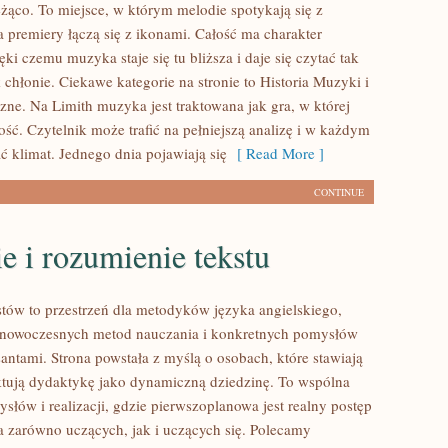
eżąco. To miejsce, w którym melodie spotykają się z
a premiery łączą się z ikonami. Całość ma charakter
ęki czemu muzyka staje się tu bliższa i daje się czytać tak
 chłonie. Ciekawe kategorie na stronie to Historia Muzyki i
ne. Na Limith muzyka jest traktowana jak gra, w której
tość. Czytelnik może trafić na pełniejszą analizę i w każdym
ć klimat. Jednego dnia pojawiają się
[ Read More ]
CONTINUE
e i rozumienie tekstu
tów to przestrzeń dla metodyków języka angielskiego,
ą nowoczesnych metod nauczania i konkretnych pomysłów
antami. Strona powstała z myślą o osobach, które stawiają
aktują dydaktykę jako dynamiczną dziedzinę. To wspólna
słów i realizacji, gdzie pierwszoplanowa jest realny postęp
ja zarówno uczących, jak i uczących się. Polecamy