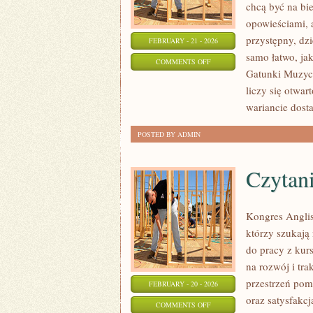
chcą być na bi
opowieściami, 
przystępny, dzi
FEBRUARY - 21 - 2026
samo łatwo, jak
ON
COMMENTS OFF
Gatunki Muzycz
NOWOŚCI
liczy się otwar
I
wariancie dosta
PREMIERY
POSTED BY ADMIN
Czytani
Kongres Anglis
którzy szukaj
do pracy z kurs
na rozwój i tr
przestrzeń pomy
FEBRUARY - 20 - 2026
oraz satysfakc
ON
COMMENTS OFF