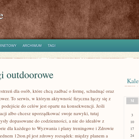
e
ERNETOWY
ARCHIWUM
TAGI
gi outdoorowe
Kale
estrzeń dla osób, które chcą zadbać o formę, schudnąć oraz
ower. To serwis, w którym aktywność fizyczna łączy się z
M
a podejście do celów jest oparte na konsekwencji. Jeśli
cji albo chcesz uporządkować swoje nawyki, tutaj
3
ysły dopasowane do codzienności, a nie do ideałów z
10
orie dla każdego to Wyzwania i plany treningowe i Zdrowie
17
 Sednem 12ton.pl jest zdrowy rozsądek: między planem a
24