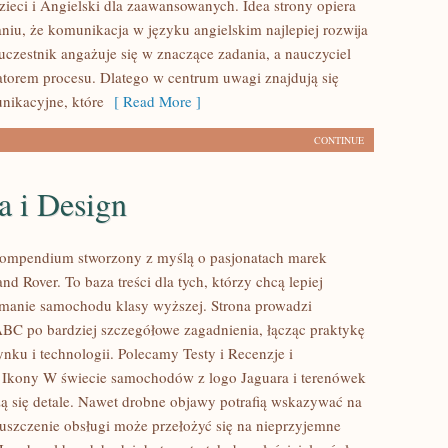
zieci i Angielski dla zaawansowanych. Idea strony opiera
aniu, że komunikacja w języku angielskim najlepiej rozwija
uczestnik angażuje się w znaczące zadania, a nauczyciel
itatorem procesu. Dlatego w centrum uwagi znajdują się
nikacyjne, które
[ Read More ]
CONTINUE
a i Design
kompendium stworzony z myślą o pasjonatach marek
nd Rover. To baza treści dla tych, którzy chcą lepiej
manie samochodu klasy wyższej. Strona prowadzi
ABC po bardziej szczegółowe zagadnienia, łącząc praktykę
nku i technologii. Polecamy Testy i Recenzje i
 Ikony W świecie samochodów z logo Jaguara i terenówek
zą się detale. Nawet drobne objawy potrafią wskazywać na
uszczenie obsługi może przełożyć się na nieprzyjemne