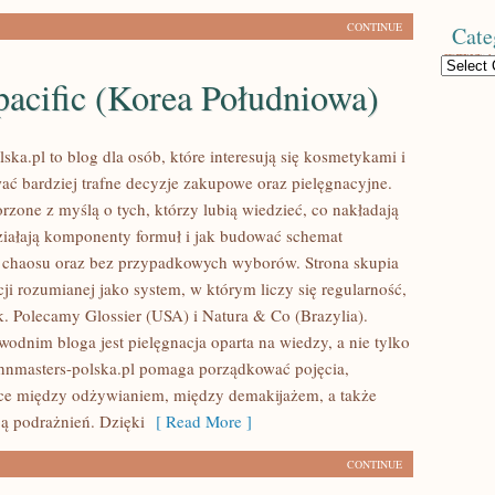
CONTINUE
Cate
Categories
acific (Korea Południowa)
ska.pl to blog dla osób, które interesują się kosmetykami i
ć bardziej trafne decyzje zakupowe oraz pielęgnacyjne.
rzone z myślą o tych, którzy lubią wiedzieć, co nakładają
działają komponenty formuł i jak budować schemat
z chaosu oraz bez przypadkowych wyborów. Strona skupia
cji rozumianej jako system, w którym liczy się regularność,
ek. Polecamy Glossier (USA) i Natura & Co (Brazylia).
dnim bloga jest pielęgnacja oparta na wiedzy, a nie tylko
ohnmasters-polska.pl pomaga porządkować pojęcia,
ce między odżywianiem, między demakijażem, a także
ą podrażnień. Dzięki
[ Read More ]
CONTINUE