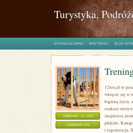
Turystyka, Podróż
STRONA GŁÓWNA
SPIS TREŚCI
BLOG INT
Trenin
12ton.pl to prz
wkręcić się w r
higieną życia, 
szukasz motywa
znajdziesz pom
FEBRUARY - 24 - 2026
plakatu. Kateg
ON
COMMENTS OFF
i regeneracja.
TRENINGI