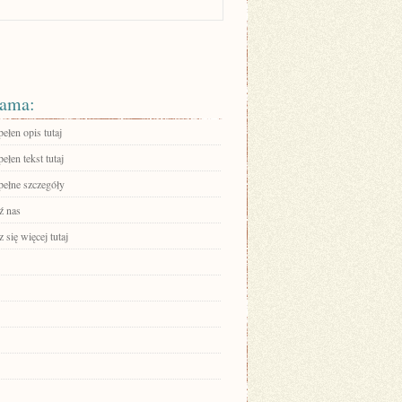
ama:
ełen opis tutaj
ełen tekst tutaj
pełne szczegóły
ź nas
się więcej tutaj