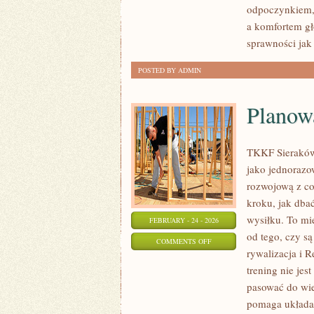
odpoczynkiem,
OUTDOOROWE
a komfortem gł
sprawności jak 
POSTED BY ADMIN
Planow
TKKF Sieraków 
jako jednorazo
rozwojową z co
kroku, jak dba
wysiłku. To mie
FEBRUARY - 24 - 2026
od tego, czy s
ON
COMMENTS OFF
rywalizacja i 
PLANOWANIE
trening nie jes
TRENINGU
pasować do wi
pomaga układać