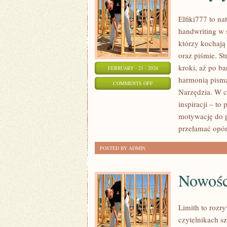
Elfiki777 to na
handwriting w 
którzy kochają
oraz piśmie. S
kroki, aż po b
FEBRUARY - 21 - 2026
harmonią pisma
ON
COMMENTS OFF
Narzędzia. W ce
ZESZYTY
inspiracji – t
I
motywację do p
BULLET
przełamać opór
JOURNAL
POSTED BY ADMIN
Nowośc
Limith to rozr
czytelnikach sz