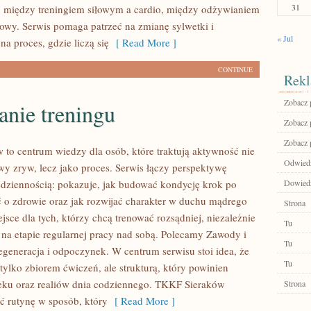
31
 między treningiem siłowym a cardio, między odżywianiem
owy. Serwis pomaga patrzeć na zmianę sylwetki i
« Jul
na proces, gdzie liczą się
[ Read More ]
CONTINUE
Rekl
Zobacz p
anie treningu
Zobacz p
Zobacz 
to centrum wiedzy dla osób, które traktują aktywność nie
Odwied
wy zryw, lecz jako proces. Serwis łączy perspektywę
dziennością: pokazuje, jak budować kondycję krok po
Dowiedz 
ć o zdrowie oraz jak rozwijać charakter w duchu mądrego
Strona
jsce dla tych, którzy chcą trenować rozsądniej, niezależnie
Tu
ą na etapie regularnej pracy nad sobą. Polecamy Zawody i
Tu
Regeneracja i odpoczynek. W centrum serwisu stoi idea, że
Tu
t tylko zbiorem ćwiczeń, ale strukturą, który powinien
eku oraz realiów dnia codziennego. TKKF Sieraków
Strona
 rutynę w sposób, który
[ Read More ]