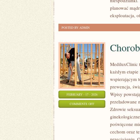
niespodzianki.
DESIGN
planować mądrze
eksploatacja, o
POSTED BY ADMIN
Chorob
MediluxClinic 
każdym etapie ż
wspierającym to
prewencja, świ
Wpisy powstają 
FEBRUARY - 17 - 2026
przeładowane m
ON
COMMENTS OFF
Zdrowie seksua
CHOROBY
ginekologiczne
GINEKOLOGICZNE
poświęcone mi
cechom oraz te
przeciążeniu. 