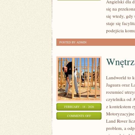
Angielski dla d
CZYTANIE
się na przekon
I
się wtedy, gdy 
ROZUMIENIE
staje się facyl
TEKSTU
podejścia komu
POSTED BY ADMIN
Wnętrz
Landworld to 
Jaguara oraz La
rozumieć utrzy
czytelnika od 
z kontekstem ry
FEBRUARY - 18 - 2026
Motoryzacyjne
ON
COMMENTS OFF
Land Rover lic
WNĘTRZA
problem, a odp
I