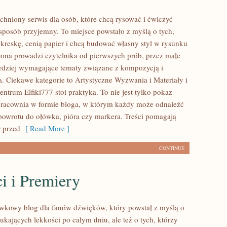
tchniony serwis dla osób, które chcą rysować i ćwiczyć
sposób przyjemny. To miejsce powstało z myślą o tych,
 kreskę, cenią papier i chcą budować własny styl w rysunku
trona prowadzi czytelnika od pierwszych prób, przez małe
ardziej wymagające tematy związane z kompozycją i
. Ciekawe kategorie to Artystyczne Wyzwania i Materiały i
ntrum Elfiki777 stoi praktyka. To nie jest tylko pokaz
o pracownia w formie bloga, w którym każdy może odnaleźć
owrotu do ołówka, pióra czy markera. Treści pomagają
 przed
[ Read More ]
CONTINUE
i i Premiery
ywkowy blog dla fanów dźwięków, który powstał z myślą o
ukających lekkości po całym dniu, ale też o tych, którzy