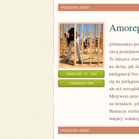
POSTED BY ADMIN
Amorep
johnmasters-pol
chcą podejmowa
To miejsce stwo
na skórę, jak 
pielęgnacji be
FEBRUARY - 23 - 2026
się na pielęgna
ON
COMMENTS OFF
ale też rozsąd
AMOREPACIFIC
Motywem przewo
(KOREA
na trendach. j
POŁUDNIOWA)
tłumaczy różni
między redukcj
POSTED BY ADMIN