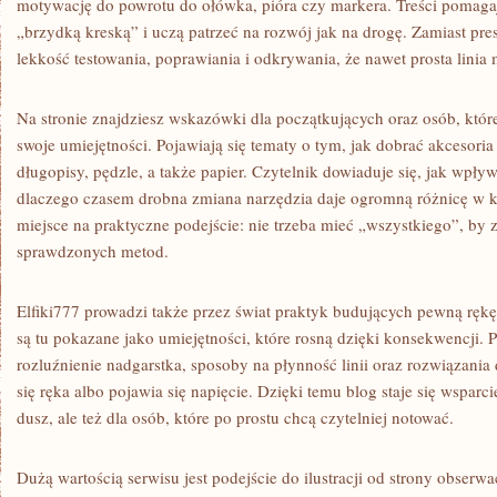
motywację do powrotu do ołówka, pióra czy markera. Treści pomaga
„brzydką kreską” i uczą patrzeć na rozwój jak na drogę. Zamiast pres
lekkość testowania, poprawiania i odkrywania, że nawet prosta linia 
Na stronie znajdziesz wskazówki dla początkujących oraz osób, które
swoje umiejętności. Pojawiają się tematy o tym, jak dobrać akcesoria d
długopisy, pędzle, a także papier. Czytelnik dowiaduje się, jak wpły
dlaczego czasem drobna zmiana narzędzia daje ogromną różnicę w ko
miejsce na praktyczne podejście: nie trzeba mieć „wszystkiego”, by z
sprawdzonych metod.
Elfiki777 prowadzi także przez świat praktyk budujących pewną ręk
są tu pokazane jako umiejętności, które rosną dzięki konsekwencji. P
rozluźnienie nadgarstka, sposoby na płynność linii oraz rozwiązani
się ręka albo pojawia się napięcie. Dzięki temu blog staje się wsparc
dusz, ale też dla osób, które po prostu chcą czytelniej notować.
Dużą wartością serwisu jest podejście do ilustracji od strony obserwa