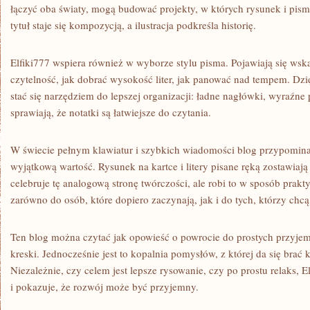
łączyć oba światy, mogą budować projekty, w których rysunek i pis
tytuł staje się kompozycją, a ilustracja podkreśla historię.
Elfiki777 wspiera również w wyborze stylu pisma. Pojawiają się ws
czytelność, jak dobrać wysokość liter, jak panować nad tempem. Dz
stać się narzędziem do lepszej organizacji: ładne nagłówki, wyraźne p
sprawiają, że notatki są łatwiejsze do czytania.
W świecie pełnym klawiatur i szybkich wiadomości blog przypomina
wyjątkową wartość. Rysunek na kartce i litery pisane ręką zostawiają 
celebruje tę analogową stronę twórczości, ale robi to w sposób prakty
zarówno do osób, które dopiero zaczynają, jak i do tych, którzy chc
Ten blog można czytać jak opowieść o powrocie do prostych przyjemn
kreski. Jednocześnie jest to kopalnia pomysłów, z której da się brać
Niezależnie, czy celem jest lepsze rysowanie, czy po prostu relaks, E
i pokazuje, że rozwój może być przyjemny.