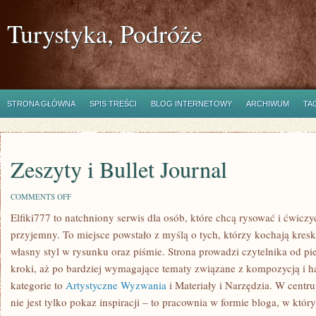
Turystyka, Podróże
STRONA GŁÓWNA
SPIS TREŚCI
BLOG INTERNETOWY
ARCHIWUM
TA
Zeszyty i Bullet Journal
ON
COMMENTS OFF
ZESZYTY
Elfiki777 to natchniony serwis dla osób, które chcą rysować i ćwicz
I
BULLET
przyjemny. To miejsce powstało z myślą o tych, którzy kochają kresk
JOURNAL
własny styl w rysunku oraz piśmie. Strona prowadzi czytelnika od p
kroki, aż po bardziej wymagające tematy związane z kompozycją i 
kategorie to
Artystyczne Wyzwania
i Materiały i Narzędzia. W centru
nie jest tylko pokaz inspiracji – to pracownia w formie bloga, w kt