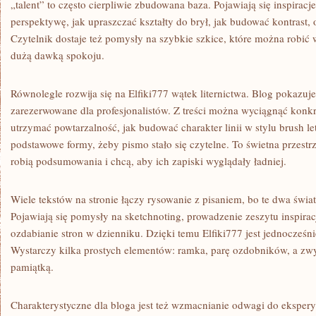
„talent” to często cierpliwie zbudowana baza. Pojawiają się inspiracj
perspektywę, jak upraszczać kształty do brył, jak budować kontrast, 
Czytelnik dostaje też pomysły na szybkie szkice, które można robić w
dużą dawką spokoju.
Równolegle rozwija się na Elfiki777 wątek liternictwa. Blog pokazuje
zarezerwowane dla profesjonalistów. Z treści można wyciągnąć konkret:
utrzymać powtarzalność, jak budować charakter linii w stylu brush let
podstawowe formy, żeby pismo stało się czytelne. To świetna przestrze
robią podsumowania i chcą, aby ich zapiski wyglądały ładniej.
Wiele tekstów na stronie łączy rysowanie z pisaniem, bo te dwa świat
Pojawiają się pomysły na sketchnoting, prowadzenie zeszytu inspirac
ozdabianie stron w dzienniku. Dzięki temu Elfiki777 jest jednocześ
Wystarczy kilka prostych elementów: ramka, parę ozdobników, a zwyk
pamiątką.
Charakterystyczne dla bloga jest też wzmacnianie odwagi do eksper