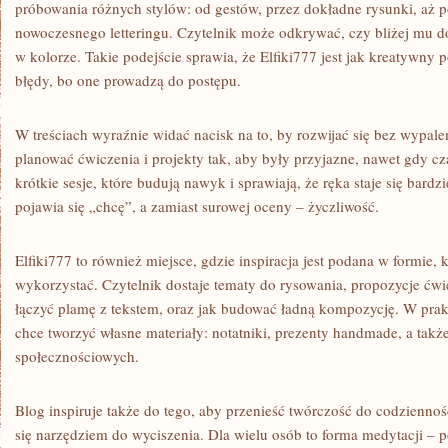
próbowania różnych stylów: od gestów, przez dokładne rysunki, aż p
nowoczesnego letteringu. Czytelnik może odkrywać, czy bliżej mu do e
w kolorze. Takie podejście sprawia, że Elfiki777 jest jak kreatywny 
błędy, bo one prowadzą do postępu.
W treściach wyraźnie widać nacisk na to, by rozwijać się bez wypale
planować ćwiczenia i projekty tak, aby były przyjazne, nawet gdy cz
krótkie sesje, które budują nawyk i sprawiają, że ręka staje się bard
pojawia się „chcę”, a zamiast surowej oceny – życzliwość.
Elfiki777 to również miejsce, gdzie inspiracja jest podana w formie, k
wykorzystać. Czytelnik dostaje tematy do rysowania, propozycje ćwicz
łączyć plamę z tekstem, oraz jak budować ładną kompozycję. W pra
chce tworzyć własne materiały: notatniki, prezenty handmade, a takż
społecznościowych.
Blog inspiruje także do tego, aby przenieść twórczość do codziennoś
się narzędziem do wyciszenia. Dla wielu osób to forma medytacji – pow