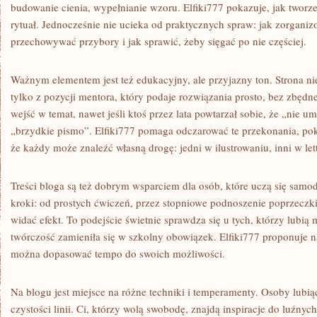
budowanie cienia, wypełnianie wzoru. Elfiki777 pokazuje, jak tworz
rytuał. Jednocześnie nie ucieka od praktycznych spraw: jak zorganiz
przechowywać przybory i jak sprawić, żeby sięgać po nie częściej.
Ważnym elementem jest też edukacyjny, ale przyjazny ton. Strona ni
tylko z pozycji mentora, który podaje rozwiązania prosto, bez zbędn
wejść w temat, nawet jeśli ktoś przez lata powtarzał sobie, że „nie 
„brzydkie pismo”. Elfiki777 pomaga odczarować te przekonania, poka
że każdy może znaleźć własną drogę: jedni w ilustrowaniu, inni w let
Treści bloga są też dobrym wsparciem dla osób, które uczą się samod
kroki: od prostych ćwiczeń, przez stopniowe podnoszenie poprzecz
widać efekt. To podejście świetnie sprawdza się u tych, którzy lubią m
twórczość zamieniła się w szkolny obowiązek. Elfiki777 proponuje 
można dopasować tempo do swoich możliwości.
Na blogu jest miejsce na różne techniki i temperamenty. Osoby lubią
czystości linii. Ci, którzy wolą swobodę, znajdą inspiracje do luźnyc