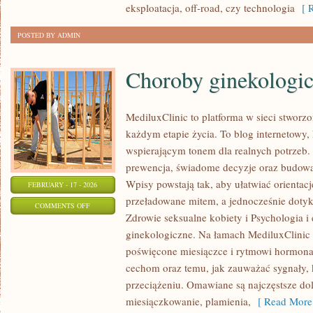
eksploatacja, off-road, czy technologia
[ R
POSTED BY ADMIN
Choroby ginekologi
MediluxClinic to platforma w sieci stworz
każdym etapie życia. To blog internetowy, 
wspierającym tonem dla realnych potrzeb. 
prewencja, świadome decyzje oraz budowa
Wpisy powstają tak, aby ułatwiać orientacj
FEBRUARY - 17 - 2026
przeładowane mitem, a jednocześnie dotyk
ON
COMMENTS OFF
Zdrowie seksualne kobiety i Psychologia i
CHOROBY
ginekologiczne. Na łamach MediluxClinic p
GINEKOLOGICZNE
poświęcone miesiączce i rytmowi hormon
cechom oraz temu, jak zauważać sygnały,
przeciążeniu. Omawiane są najczęstsze dol
miesiączkowanie, plamienia,
[ Read More