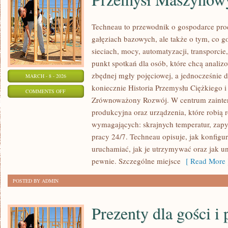
Techneau to przewodnik o gospodarce pro
gałęziach bazowych, ale także o tym, co g
sieciach, mocy, automatyzacji, transporcie
punkt spotkań dla osób, które chcą anali
zbędnej mgły pojęciowej, a jednocześnie 
MARCH - 8 - 2026
koniecznie Historia Przemysłu Ciężkiego 
ON
COMMENTS OFF
Zrównoważony Rozwój. W centrum zaintere
PRZEMYSŁ
produkcyjna oraz urządzenia, które robią
MASZYNOWY
wymagających: skrajnych temperatur, zapy
pracy 24/7. Techneau opisuje, jak konfiguru
uruchamiać, jak je utrzymywać oraz jak u
pewnie. Szczególne miejsce
[ Read More 
POSTED BY ADMIN
Prezenty dla gości i