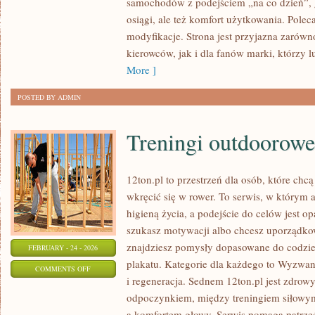
samochodów z podejściem „na co dzień”, gd
CIEKAWOSTKI
osiągi, ale też komfort użytkowania. Polec
O
modyfikacje. Strona jest przyjazna zarówn
OPLU
kierowców, jak i dla fanów marki, którzy l
More ]
POSTED BY ADMIN
Treningi outdoorowe
12ton.pl to przestrzeń dla osób, które chc
wkręcić się w rower. To serwis, w którym a
higieną życia, a podejście do celów jest op
szukasz motywacji albo chcesz uporządkow
znajdziesz pomysły dopasowane do codzien
FEBRUARY - 24 - 2026
plakatu. Kategorie dla każdego to Wyzwani
ON
COMMENTS OFF
i regeneracja. Sednem 12ton.pl jest zdrow
TRENINGI
odpoczynkiem, między treningiem siłowy
OUTDOOROWE
a komfortem głowy. Serwis pomaga patrzeć