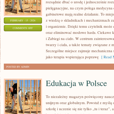
rozsądnie dbać o urodę i jednocześnie rozu
pielęgnacyjne, na czym polega medycyna es
gabinetowe mają realne działanie. To miej
z wiedzą o składnikach i mechanizmach z
FEBRUARY - 15 - 2026
i organizmie. Dzięki temu czytelnik może d
ON
COMMENTS OFF
oraz eliminować modowe hasła. Ciekawe ka
MEZOTERAPIA
i Zabiegi na ciało. W centrum zainteresowa
twarzy i ciała, a także tematy związane z
Szczególne miejsce zajmuje mechaniczna 
jako terapia wspierająca poprawę
[ Read M
POSTED BY ADMIN
Edukacja w Polsce
To niezależny magazyn poświęcony naucz
unijnym oraz globalnym. Powstał z myślą 
szkołę i uczenie się nie tylko „tu i teraz”