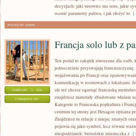
I
decyzjach: jaki surowiec ma sens, jakie sy
KARIERA
ocenić parametry paliwa, i jak złożyć to
[ 
W
OZE
POSTED BY ADMIN
Francja solo lub z p
Ten portal to zakątek stworzone dla osób, k
jednocześnie przyswajają francuszczyznę.
wojażowania po Francji oraz opanowywania
komunikację w rozmowach z lokalsami. Jeśl
ale też chcesz ogarnąć francuską mentalno
FEBRUARY - 11 - 2026
znajdziesz materiały zbudowane właśnie 
ON
COMMENTS OFF
Kategorie to Francuska popkultura i Franc
FRANCJA
centrum tej strony jest Hexagon opisana pr
SOLO
Znajdziesz tu relacje z miejsc znanych ora
LUB
pojawia się jako symbol, lecz równie ważn
Z
niespodzianek: bretońskie miasteczka z
[ 