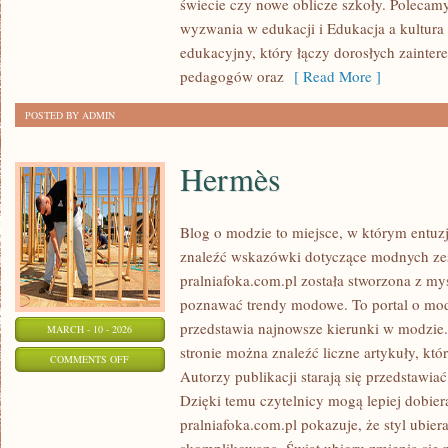
świecie czy nowe oblicze szkoły. Polecamy
SIĘ
wyzwania w edukacji i Edukacja a kultura i
edukacyjny, który łączy dorosłych zainte
pedagogów oraz
[ Read More ]
POSTED BY ADMIN
Hermès
Blog o modzie to miejsce, w którym entuzj
znaleźć wskazówki dotyczące modnych ze
pralniafoka.com.pl została stworzona z my
poznawać trendy modowe. To portal o mod
przedstawia najnowsze kierunki w modzie.
MARCH - 10 - 2026
stronie można znaleźć liczne artykuły, któr
ON
COMMENTS OFF
Autorzy publikacji starają się przedstawi
HERMÈS
Dzięki temu czytelnicy mogą lepiej dobie
pralniafoka.com.pl pokazuje, że styl ubiera