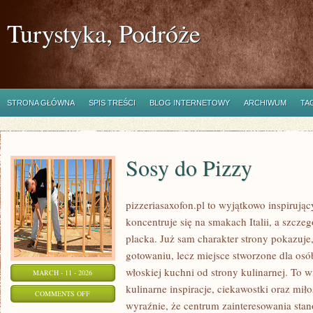
Turystyka, Podróże
STRONA GŁÓWNA
SPIS TREŚCI
BLOG INTERNETOWY
ARCHIWUM
TA
Sosy do Pizzy
pizzeriasaxofon.pl to wyjątkowo inspirując
koncentruje się na smakach Italii, a szcze
placka. Już sam charakter strony pokazuje, 
gotowaniu, lecz miejsce stworzone dla os
włoskiej kuchni od strony kulinarnej. To wi
MARCH - 11 - 2026
kulinarne inspiracje, ciekawostki oraz miło
ON
COMMENTS OFF
wyraźnie, że centrum zainteresowania stan
SOSY