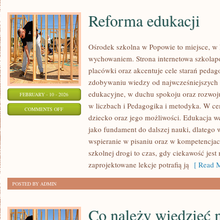
Reforma edukacji
Ośrodek szkolna w Popowie to miejsce, w k
wychowaniem. Strona internetowa szkolap
placówki oraz akcentuje cele starań pedag
zdobywaniu wiedzy od najwcześniejszych l
edukacyjne, w duchu spokoju oraz rozwoju
FEBRUARY - 10 - 2026
w liczbach i Pedagogika i metodyka. W ce
ON
COMMENTS OFF
dziecko oraz jego możliwości. Edukacja w
REFORMA
jako fundament do dalszej nauki, dlatego 
EDUKACJI
wspieranie w pisaniu oraz w kompetencjac
szkolnej drogi to czas, gdy ciekawość jest 
zaprojektowane lekcje potrafią ją
[ Read M
POSTED BY ADMIN
Co należy wiedzieć 