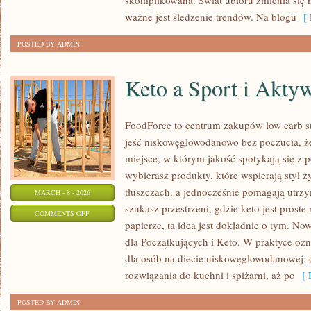
skomplikowana. Świat ubioru zmienia się 
ważne jest śledzenie trendów. Na blogu
[ 
POSTED BY ADMIN
Keto a Sport i Akty
FoodForce to centrum zakupów low carb st
jeść niskowęglowodanowo bez poczucia, że
miejsce, w którym jakość spotykają się z
wybierasz produkty, które wspierają styl ż
tłuszczach, a jednocześnie pomagają utrzy
MARCH - 8 - 2026
szukasz przestrzeni, gdzie keto jest proste 
ON
COMMENTS OFF
papierze, ta idea jest dokładnie o tym. Now
KETO
dla Początkujących i Keto. W praktyce ozn
A
dla osób na diecie niskowęglowodanowej: 
SPORT
rozwiązania do kuchni i spiżarni, aż po
[ R
I
AKTYWNOŚĆ
POSTED BY ADMIN