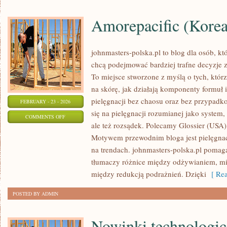
Amorepacific (Kore
johnmasters-polska.pl to blog dla osób, kt
chcą podejmować bardziej trafne decyzje 
To miejsce stworzone z myślą o tych, którz
na skórę, jak działają komponenty formuł
pielęgnacji bez chaosu oraz bez przypad
FEBRUARY - 23 - 2026
się na pielęgnacji rozumianej jako system,
ON
COMMENTS OFF
ale też rozsądek. Polecamy Glossier (USA)
AMOREPACIFIC
Motywem przewodnim bloga jest pielęgnacj
(KOREA
na trendach. johnmasters-polska.pl pomag
POŁUDNIOWA)
tłumaczy różnice między odżywianiem, mi
między redukcją podrażnień. Dzięki
[ Rea
POSTED BY ADMIN
Nowinki technologi