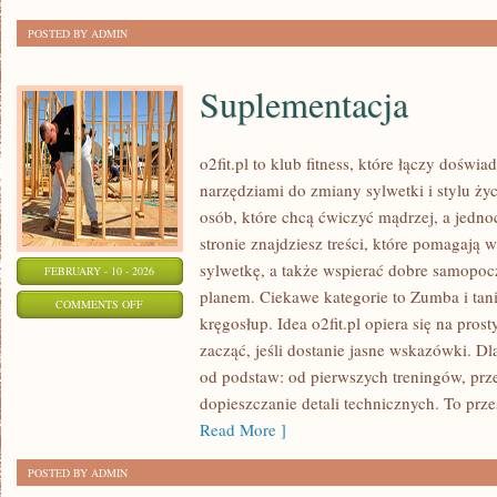
PARTNEREM
POSTED BY ADMIN
Suplementacja
o2fit.pl to klub fitness, które łączy doświ
narzędziami do zmiany sylwetki i stylu życ
osób, które chcą ćwiczyć mądrzej, a jedno
stronie znajdziesz treści, które pomagają
sylwetkę, a także wspierać dobre samopocz
FEBRUARY - 10 - 2026
planem. Ciekawe kategorie to Zumba i taniec
ON
COMMENTS OFF
kręgosłup. Idea o2fit.pl opiera się na pro
SUPLEMENTACJA
zacząć, jeśli dostanie jasne wskazówki. D
od podstaw: od pierwszych treningów, pr
dopieszczanie detali technicznych. To prze
Read More ]
POSTED BY ADMIN