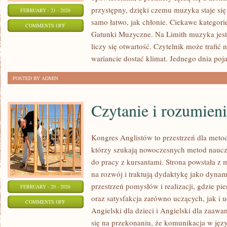
przystępny, dzięki czemu muzyka staje się t
FEBRUARY - 21 - 2026
samo łatwo, jak chłonie. Ciekawe kategorie
ON
COMMENTS OFF
Gatunki Muzyczne. Na Limith muzyka jest 
NOWOŚCI
liczy się otwartość. Czytelnik może trafić 
I
wariancie dostać klimat. Jednego dnia poja
PREMIERY
POSTED BY ADMIN
Czytanie i rozumieni
Kongres Anglistów to przestrzeń dla meto
którzy szukają nowoczesnych metod nauc
do pracy z kursantami. Strona powstała z m
na rozwój i traktują dydaktykę jako dyna
przestrzeń pomysłów i realizacji, gdzie pi
FEBRUARY - 20 - 2026
oraz satysfakcja zarówno uczących, jak i 
ON
COMMENTS OFF
Angielski dla dzieci i Angielski dla zaawa
CZYTANIE
się na przekonaniu, że komunikacja w języ
I