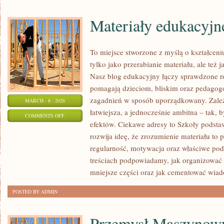
FIZYCZNA
Materiały edukacyjn
To miejsce stworzone z myślą o kształceni
tylko jako przerabianie materiału, ale też
Nasz blog edukacyjny łączy sprawdzone r
pomagają dzieciom, bliskim oraz pedagog
zagadnień w sposób uporządkowany. Zale
MARCH - 8 - 2026
łatwiejsza, a jednocześnie ambitna – tak,
ON
COMMENTS OFF
efektów. Ciekawe adresy to Szkoły podsta
MATERIAŁY
rozwija ideę, że zrozumienie materiału to 
EDUKACYJNE
regularność, motywacja oraz właściwe pod
treściach podpowiadamy, jak organizować n
mniejsze części oraz jak cementować wia
POSTED BY ADMIN
Przemysł Maszynow