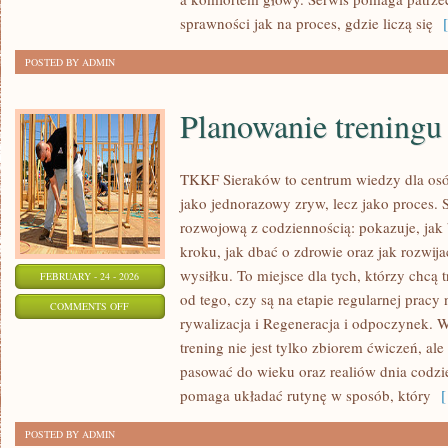
sprawności jak na proces, gdzie liczą się
[ 
POSTED BY ADMIN
Planowanie treningu
TKKF Sieraków to centrum wiedzy dla osób
jako jednorazowy zryw, lecz jako proces. 
rozwojową z codziennością: pokazuje, ja
kroku, jak dbać o zdrowie oraz jak rozwi
wysiłku. To miejsce dla tych, którzy chcą 
FEBRUARY - 24 - 2026
od tego, czy są na etapie regularnej prac
ON
COMMENTS OFF
rywalizacja i Regeneracja i odpoczynek. W
PLANOWANIE
trening nie jest tylko zbiorem ćwiczeń, ale
TRENINGU
pasować do wieku oraz realiów dnia cod
pomaga układać rutynę w sposób, który
[ 
POSTED BY ADMIN