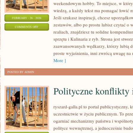
weekendowym hobby. To miejsce, w którym
wiedzą, a każdy tekst ma pomagać łowić mą
Jeśli szukasz inspiracji, chcesz uporządko
FEBRUARY - 26 - 2026
zestawów, albo po prostu lubisz czytać o 
ON
COMMENTS OFF
realiach, znajdziesz tu solidne kompendium
Z
sprzętu i Kulinaria z ryb. Strona jest stwor
WĘDKĄ
zaawansowanych wędkarzy, którzy lubią do
ZA
proste wyjaśnienia, inni zwrócą uwagę na 
GRANICĄ
More ]
POSTED BY ADMIN
Polityczne konflikty 
ryszard-galla.pl to portal publicystyczny,
uczestnictwie w życiu publicznym. To prze
ogarniać mechanizmy państwa i wspólnoty
polityce wewnętrznej, a jednocześnie bud