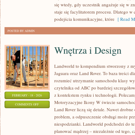
się wtedy, gdy uczestnik angażuje się w z
ROZUMIENIE
staje się facylitatorem procesu. Dlatego w
TEKSTU
podejścia komunikacyjne, które
[ Read Mo
POSTED BY ADMIN
Wnętrza i Design
Landworld to kompendium stworzony z my
Jaguara oraz Land Rover. To baza treści dla
rozumieć utrzymanie samochodu klasy wyż
czytelnika od ABC po bardziej szczegółow
z kontekstem rynku i technologii. Polecamy
FEBRUARY - 18 - 2026
Motoryzacyjne Ikony W świecie samochod
ON
COMMENTS OFF
Land Rover liczą się detale. Nawet drobn
WNĘTRZA
problem, a odpuszczenie obsługi może prz
I
niespodzianki. Landworld podchodzi do te
DESIGN
planować mądrzej – niezależnie od tego, c