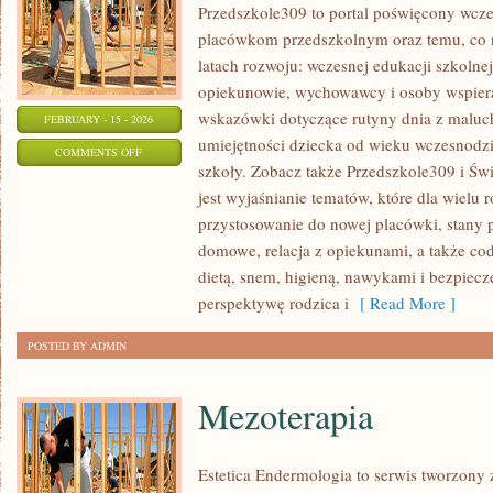
Przedszkole309 to portal poświęcony wcze
placówkom przedszkolnym oraz temu, co 
latach rozwoju: wczesnej edukacji szkolne
opiekunowie, wychowawcy i osoby wspiera
wskazówki dotyczące rutyny dnia z maluc
FEBRUARY - 15 - 2026
umiejętności dziecka od wieku wczesnodzi
ON
COMMENTS OFF
szkoły. Zobacz także Przedszkole309 i Świę
ADAPTACJA
jest wyjaśnianie tematów, które dla wielu 
DZIECKA
przystosowanie do nowej placówki, stany 
domowe, relacja z opiekunami, a także co
dietą, snem, higieną, nawykami i bezpiec
perspektywę rodzica i
[ Read More ]
POSTED BY ADMIN
Mezoterapia
Estetica Endermologia to serwis tworzony 