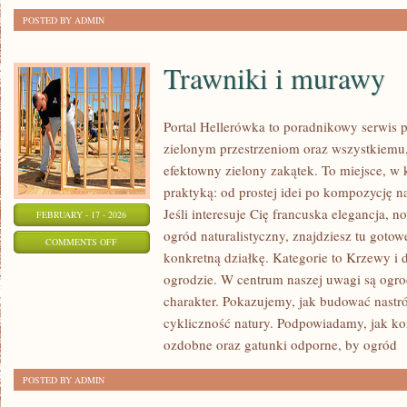
POSTED BY ADMIN
Trawniki i murawy
Portal Hellerówka to poradnikowy serwis
zielonym przestrzeniom oraz wszystkiem
efektowny zielony zakątek. To miejsce, w 
praktyką: od prostej idei po kompozycję na
Jeśli interesuje Cię francuska elegancja,
FEBRUARY - 17 - 2026
ogród naturalistyczny, znajdziesz tu gotowe
ON
COMMENTS OFF
konkretną działkę. Kategorie to Krzewy i
TRAWNIKI
ogrodzie. W centrum naszej uwagi są ogrod
I
charakter. Pokazujemy, jak budować nastró
MURAWY
cykliczność natury. Podpowiadamy, jak 
ozdobne oraz gatunki odporne, by ogród
[
POSTED BY ADMIN