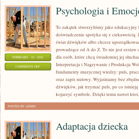
Psychologia i Emocj
To zakątek stworzyliśmy jako edukacyjny
doświadczenie spotyka się z ciekawością. J
świat dźwięków albo chcesz uporządkować 
prowadzące od A do Z. To nie jest zestaw d
dla osób, które chcą świadomiej jej słucha
FEBRUARY - 16 - 2026
Interpretacja i Nagrywanie i Produkcja W
ON
COMMENTS OFF
fundamenty muzycznej wiedzy: puls, praca
PSYCHOLOGIA
oraz zapis nutowy. Wyjaśniamy bez zbędn
I
dźwięków, jak trzymać puls, po co istnieją
EMOCJE
kojarzyć symbole. Dzięki temu nawet ktoś,
W
ŚPIEWIE
POSTED BY ADMIN
Adaptacja dziecka