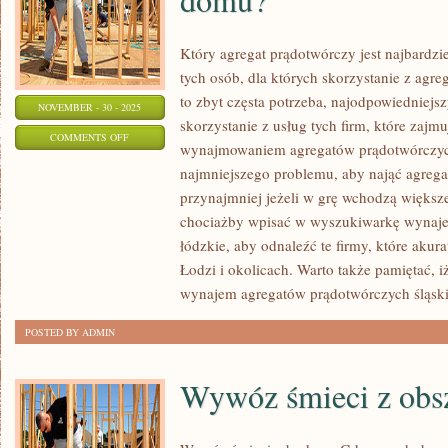
Który agregat prądotwórczy jest najbardzi
tych osób, dla których skorzystanie z agrega
to zbyt częsta potrzeba, najodpowiedniejs
NOVEMBER - 30 - 2025
skorzystanie z usług tych firm, które zajm
ON
COMMENTS OFF
wynajmowaniem agregatów prądotwórczyc
W
najmniejszego problemu, aby nająć agrega
JAKI
przynajmniej jeżeli w grę wchodzą większe
SPOSÓB
chociażby wpisać w wyszukiwarkę wynaj
POZBYĆ
łódzkie, aby odnaleźć te firmy, które akur
SIĘ
Łodzi i okolicach. Warto także pamiętać, i
GRUZU
wynajem agregatów prądotwórczych śląsk
Z
POSTED BY ADMIN
DOMU?
Wywóz śmieci z obs