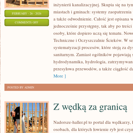
inżynierii kanalizacyjnej. Skupia się na ty
miastach i gminach: systemy zaopatrzenia
FEBRUARY - 26 - 2026
a także odwodnienie. Całość jest opisana 
ON
COMMENTS OFF
jednocześnie przystępny, tak aby po treści
MAGAZYNOWANIE
osoby, które dopiero uczą się tematu. Nowo
ENERGII
Techniczne i Oczyszczalnie Ścieków. W ser
I
systematyzacji procesów, które stoją za d
SYSTEMY
sanitarnym. Zamiast ogólników pojawiają s
HYBRYDOWE
hydrodynamika, hydrologia, zatrzymywan
przesyłowa przewodów, a także ciągłość dzi
More ]
POSTED BY ADMIN
Z wędką za granicą
Nadorsze-haller.pl to portal dla wędkarzy,
osobach, dla których łowienie ryb jest czy