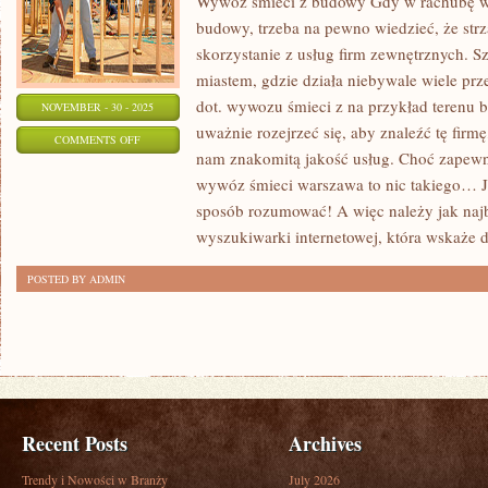
Wywóz śmieci z budowy Gdy w rachubę w
budowy, trzeba na pewno wiedzieć, że strz
skorzystanie z usług firm zewnętrznych. S
miastem, gdzie działa niebywale wiele prz
dot. wywozu śmieci z na przykład terenu 
NOVEMBER - 30 - 2025
uważnie rozejrzeć się, aby znaleźć tę firmę
ON
COMMENTS OFF
nam znakomitą jakość usług. Choć zapewn
WYWÓZ
wywóz śmieci warszawa to nic takiego… J
ŚMIECI
sposób rozumować! A więc należy jak najb
Z
wyszukiwarki internetowej, która wskaże d
OBSZARU
PLACU
POSTED BY ADMIN
Recent Posts
Archives
Trendy i Nowości w Branży
July 2026