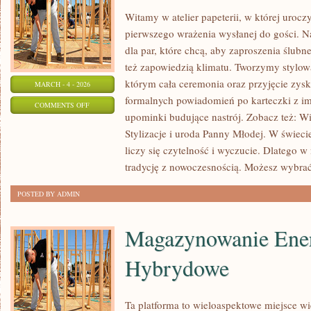
Witamy w atelier papeterii, w której urocz
pierwszego wrażenia wysłanej do gości. N
dla par, które chcą, aby zaproszenia ślubne
też zapowiedzią klimatu. Tworzymy stylową 
którym cała ceremonia oraz przyjęcie zy
MARCH - 4 - 2026
formalnych powiadomień po karteczki z im
ON
COMMENTS OFF
upominki budujące nastrój. Zobacz też: Wi
PREZENTY
Stylizacje i uroda Panny Młodej. W świecie
DLA
liczy się czytelność i wyczucie. Dlatego 
GOŚCI
tradycję z nowoczesnością. Możesz wybrać
I
PODZIĘKOWANIA
POSTED BY ADMIN
Magazynowanie Ener
Hybrydowe
Ta platforma to wieloaspektowe miejsce wi