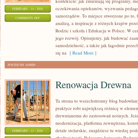
kontekście: jak zmieniają się programy, m
oczekiwania opiekunów, wyzwania pedago
FEBRUARY - 14 - 2026
samorządów. To miejsce stworzone po to, 
ON
COMMENTS OFF
analizą, a inspiracje z różnych krajów pr
EDUKACJA
Rodzic i szkoła i Edukacja w Polsce. W ce
W
jego rozwój. Opisujemy, jak budować zaan
POLSCE
samodzielność, a także jak łagodnie przec
się na
[ Read More ]
POSTED BY ADMIN
Renowacja Drewna
Ta strona to wszechstronny blog budowla
praktyce robi największą różnicę w elemen
drewnianemu do zastosowań nośnych. Jeże
modernizacja, platforma zewnętrzna, konst
detale stolarskie, znajdziesz tu wiedzę p
FEBRUARY - 13 - 2026
zbędnej teorii. Polecamy kategorie Rodzaje