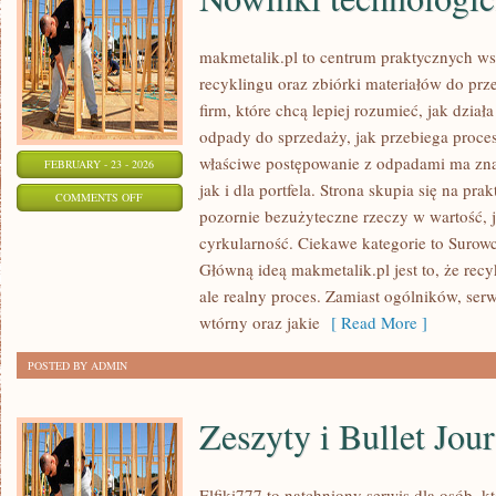
makmetalik.pl to centrum praktycznych 
recyklingu oraz zbiórki materiałów do prze
firm, które chcą lepiej rozumieć, jak dział
odpady do sprzedaży, jak przebiega proces
właściwe postępowanie z odpadami ma zna
FEBRUARY - 23 - 2026
jak i dla portfela. Strona skupia się na pra
ON
COMMENTS OFF
pozornie bezużyteczne rzeczy w wartość, 
NOWINKI
cyrkularność. Ciekawe kategorie to Surowc
TECHNOLOGICZNE
Główną ideą makmetalik.pl jest to, że recyk
ale realny proces. Zamiast ogólników, ser
wtórny oraz jakie
[ Read More ]
POSTED BY ADMIN
Zeszyty i Bullet Jou
Elfiki777 to natchniony serwis dla osób, k