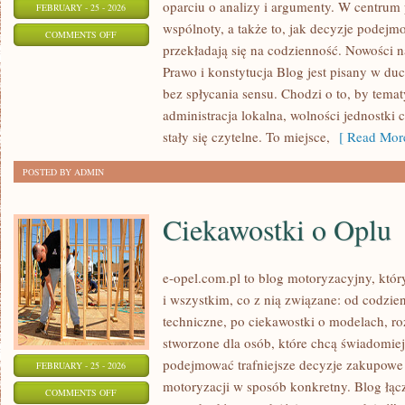
oparciu o analizy i argumenty. W centrum 
FEBRUARY - 25 - 2026
wspólnoty, a także to, jak decyzje podej
ON
COMMENTS OFF
przekładają się na codzienność. Nowości n
POLITYCZNE
Prawo i konstytucja Blog jest pisany w du
KONFLIKTY
bez spłycania sensu. Chodzi o to, by temat
I
administracja lokalna, wolności jednostki
KRYZYSY
stały się czytelne. To miejsce,
[ Read More
POSTED BY ADMIN
Ciekawostki o Oplu
e-opel.com.pl to blog motoryzacyjny, któr
i wszystkim, co z nią związane: od codzien
techniczne, po ciekawostki o modelach, ro
stworzone dla osób, które chcą świadomie
podejmować trafniejsze decyzje zakupowe 
FEBRUARY - 25 - 2026
motoryzacji w sposób konkretny. Blog łąc
ON
COMMENTS OFF