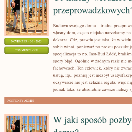
przeprowadzkowych
Budowa swojego domu – trudna przepraw
własny dom, często niejako narzekamy na 
dekarza. Cóż, prawda jest taka, że w wiel
NOVEMBER - 30 - 2025
sobie winni, ponieważ po prostu poszukują
ON
COMMENTS OFF
specjalizacja to np. Inst-Bud Łódź, brali
CO
spory błąd. Ogólnie w żadnym razie nie m
NALEŻY
fachowcach. Ten człowiek, który nie zwrac
WIEDZIEĆ
usług, itp., później jest niezbyt usatysfa
NA
oczywiście nie jest żelazna reguła, więc n
TEMAT
jednak taka, że absolutnie zawsze należy 
FIRM
POSTED BY ADMIN
PRZEPROWADZKOWYCH?
W jaki sposób pozbyć
domu?