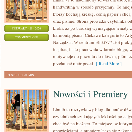
handwriting w sposób przyjemny. To miejs
którzy kochają kreskę, cenią papier i chc
oraz piśmie. Strona prowadzi czytelnika o
kroki, aż po bardziej wymagające tematy 
FEBRUARY - 21 - 2026
harmonią pisma. Ciekawe kategorie to Art
ON
COMMENTS OFF
Narzędzia. W centrum Elfiki777 stoi prakty
ZESZYTY
inspiracji – to pracownia w formie bloga
I
motywację do powrotu do ołówka, pióra c
BULLET
przełamać opór przed
[ Read More ]
JOURNAL
POSTED BY ADMIN
Nowości i Premiery
Limith to rozrywkowy blog dla fanów dźwi
czytelnikach szukających lekkości po całym
chcą być na bieżąco. To miejsce, w którym
opowieściami, a premiery łączą się z ikon