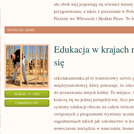
ale obok niej pojawiają się również temat
DO
przygotowania, a także z pizzeriami w Pol
PIZZY
Pizzerie we Włoszech i Słodkie Pizze. To 
POSTED BY ADMIN
Edukacja w krajach 
się
szkolakamionka.pl to wartościowy serwis 
międzynarodowej, który pokazuje, że szk
do poznawania innych kultur. To miejsce, 
MARCH - 11 - 2026
kończą się na jednej perspektywie, lecz p
ON
COMMENTS OFF
systemy edukacji obecne na całym świecie.
EDUKACJA
związanych z programami wymiany uczniow
W
zagadnieniach takich jak szkolnictwo w k
KRAJACH
nowoczesne narzędzia w nauczaniu, homes
ROZWIJAJĄCYCH