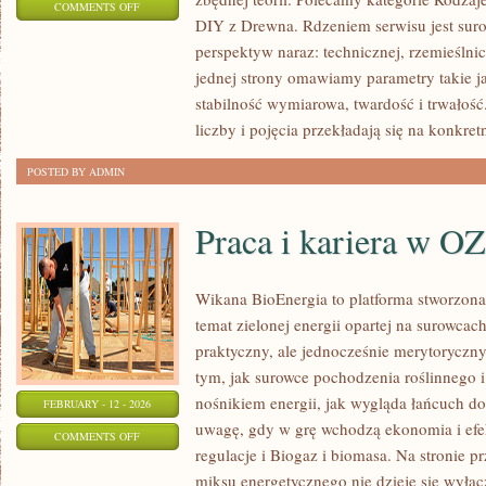
ON
COMMENTS OFF
DIY z Drewna. Rdzeniem serwisu jest suro
RENOWACJA
perspektyw naraz: technicznej, rzemieślnic
DREWNA
jednej strony omawiamy parametry takie j
stabilność wymiarowa, twardość i trwałość.
liczby i pojęcia przekładają się na konkret
POSTED BY ADMIN
Praca i kariera w O
Wikana BioEnergia to platforma stworzona
temat zielonej energii opartej na surowca
praktyczny, ale jednocześnie merytoryczny
tym, jak surowce pochodzenia roślinnego 
nośnikiem energii, jak wygląda łańcuch do
FEBRUARY - 12 - 2026
uwagę, gdy w grę wchodzą ekonomia i efek
ON
COMMENTS OFF
regulacje i Biogaz i biomasa. Na stronie p
PRACA
miksu energetycznego nie dzieje się wyłąc