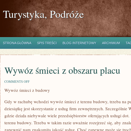
Turystyka, Podróże
STRONA GŁÓWNA
SPIS TREŚCI
BLOG INTERNETOWY
ARCHIWUM
TA
Wywóz śmieci z obszaru placu
ON
COMMENTS OFF
WYWÓZ
Wywóz śmieci z budowy
ŚMIECI
Z
OBSZARU
Gdy w rachubę wchodzi wywóz śmieci z terenu budowy, trzeba na pe
PLACU
dziesiątkę jest skorzystanie z usług firm zewnętrznych. Szczególnie 
gdzie działa niebywale wiele przedsiębiorstw oferujących usługi dot
terenu budowy. Trzeba w takim razie uważnie rozejrzeć się, aby znaleź
zapewnić nam znakomitą jakość usług. Choć zapewne może się troc