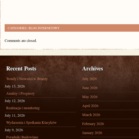
CATEGORIES:
BLOG INTERNETOWY
Comments are closed.
Recent Posts
Archives
Trendy i Nowości w Branży
July 2026
July 13, 2026
June 2026
Analizy i Prognozy
May 2026
July 12, 2026
April 2026
Realizacja i monitoring
March 2026
July 11, 2026
Wydarzenia i Spotkania Klasyków
February 2026
July 9, 2026
January 2026
Poradniki Budowlane