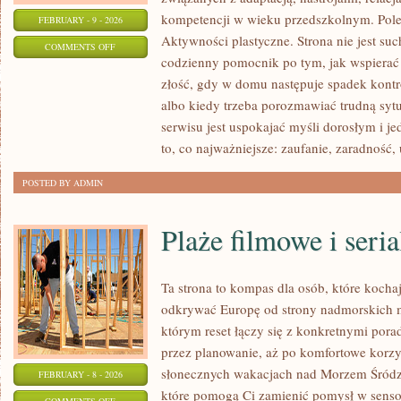
kompetencji w wieku przedszkolnym. Pole
FEBRUARY - 9 - 2026
Aktywności plastyczne. Strona nie jest suc
ON
COMMENTS OFF
codzienny pomocnik po tym, jak wspierać 
ZABAWY
złość, gdy w domu następuje spadek kont
SENSORYCZNE
albo kiedy trzeba porozmawiać trudną sytu
serwisu jest uspokajać myśli dorosłym i 
to, co najważniejsze: zaufanie, zaradność,
POSTED BY ADMIN
Plaże filmowe i seri
Ta strona to kompas dla osób, które kocha
odkrywać Europę od strony nadmorskich m
którym reset łączy się z konkretnymi por
przez planowanie, aż po komfortowe korzys
słonecznych wakacjach nad Morzem Śródzi
FEBRUARY - 8 - 2026
które pomogą Ci zamienić pomysł w sen
ON