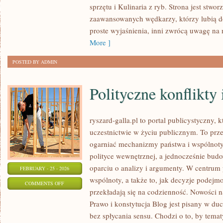
sprzętu i Kulinaria z ryb. Strona jest stwor
WĘDKĄ
zaawansowanych wędkarzy, którzy lubią do
ZA
proste wyjaśnienia, inni zwrócą uwagę na 
GRANICĄ
More ]
POSTED BY ADMIN
Polityczne konflikty 
ryszard-galla.pl to portal publicystyczny,
uczestnictwie w życiu publicznym. To prze
ogarniać mechanizmy państwa i wspólnoty
polityce wewnętrznej, a jednocześnie bud
oparciu o analizy i argumenty. W centrum 
FEBRUARY - 25 - 2026
wspólnoty, a także to, jak decyzje podej
ON
COMMENTS OFF
przekładają się na codzienność. Nowości n
POLITYCZNE
Prawo i konstytucja Blog jest pisany w du
KONFLIKTY
bez spłycania sensu. Chodzi o to, by temat
I