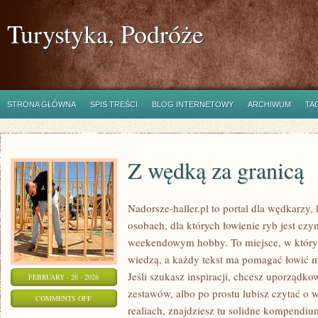
Turystyka, Podróże
STRONA GŁÓWNA
SPIS TREŚCI
BLOG INTERNETOWY
ARCHIWUM
TA
Z wędką za granicą
Nadorsze-haller.pl to portal dla wędkarzy,
osobach, dla których łowienie ryb jest czy
weekendowym hobby. To miejsce, w którym
wiedzą, a każdy tekst ma pomagać łowić mą
Jeśli szukasz inspiracji, chcesz uporządko
FEBRUARY - 26 - 2026
zestawów, albo po prostu lubisz czytać o 
ON
COMMENTS OFF
realiach, znajdziesz tu solidne kompendium
Z