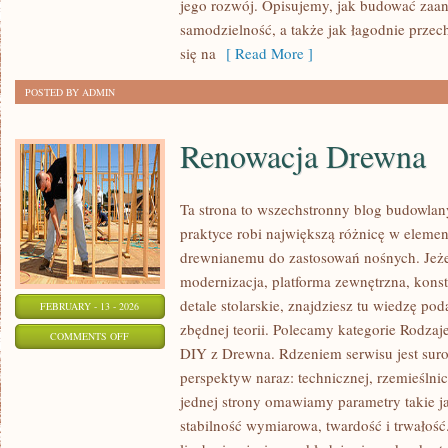
jego rozwój. Opisujemy, jak budować zaan
POLSCE
samodzielność, a także jak łagodnie przec
się na
[ Read More ]
POSTED BY ADMIN
Renowacja Drewna
Ta strona to wszechstronny blog budowla
praktyce robi największą różnicę w elemen
drewnianemu do zastosowań nośnych. Jeże
modernizacja, platforma zewnętrzna, konst
detale stolarskie, znajdziesz tu wiedzę p
FEBRUARY - 13 - 2026
zbędnej teorii. Polecamy kategorie Rodzaje
ON
COMMENTS OFF
DIY z Drewna. Rdzeniem serwisu jest suro
RENOWACJA
perspektyw naraz: technicznej, rzemieślnic
DREWNA
jednej strony omawiamy parametry takie j
stabilność wymiarowa, twardość i trwałość.