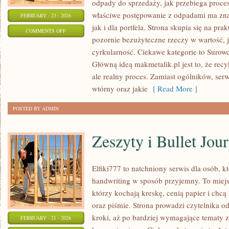
odpady do sprzedaży, jak przebiega proces
właściwe postępowanie z odpadami ma zna
FEBRUARY - 23 - 2026
jak i dla portfela. Strona skupia się na pra
ON
COMMENTS OFF
pozornie bezużyteczne rzeczy w wartość, 
NOWINKI
cyrkularność. Ciekawe kategorie to Surowc
TECHNOLOGICZNE
Główną ideą makmetalik.pl jest to, że recyk
ale realny proces. Zamiast ogólników, ser
wtórny oraz jakie
[ Read More ]
POSTED BY ADMIN
Zeszyty i Bullet Jou
Elfiki777 to natchniony serwis dla osób, k
handwriting w sposób przyjemny. To miejs
którzy kochają kreskę, cenią papier i chc
oraz piśmie. Strona prowadzi czytelnika o
kroki, aż po bardziej wymagające tematy 
FEBRUARY - 21 - 2026