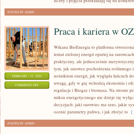
liczby i pojęcia przekładają się na konkret
POSTED BY ADMIN
Praca i kariera w O
Wikana BioEnergia to platforma stworzona
temat zielonej energii opartej na surowca
praktyczny, ale jednocześnie merytoryczny
tym, jak surowce pochodzenia roślinnego 
nośnikiem energii, jak wygląda łańcuch do
FEBRUARY - 12 - 2026
uwagę, gdy w grę wchodzą ekonomia i efek
ON
COMMENTS OFF
regulacje i Biogaz i biomasa. Na stronie p
PRACA
miksu energetycznego nie dzieje się wyłąc
I
decyzjach: jaki surowiec ma sens, jakie sy
KARIERA
ocenić parametry paliwa, i jak złożyć to
[ 
W
OZE
POSTED BY ADMIN