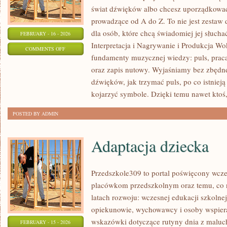
świat dźwięków albo chcesz uporządkować 
prowadzące od A do Z. To nie jest zestaw d
dla osób, które chcą świadomiej jej słucha
FEBRUARY - 16 - 2026
Interpretacja i Nagrywanie i Produkcja W
ON
COMMENTS OFF
fundamenty muzycznej wiedzy: puls, praca
PSYCHOLOGIA
oraz zapis nutowy. Wyjaśniamy bez zbędn
I
dźwięków, jak trzymać puls, po co istnieją
EMOCJE
kojarzyć symbole. Dzięki temu nawet ktoś,
W
ŚPIEWIE
POSTED BY ADMIN
Adaptacja dziecka
Przedszkole309 to portal poświęcony wcze
placówkom przedszkolnym oraz temu, co 
latach rozwoju: wczesnej edukacji szkolne
opiekunowie, wychowawcy i osoby wspiera
wskazówki dotyczące rutyny dnia z maluc
FEBRUARY - 15 - 2026