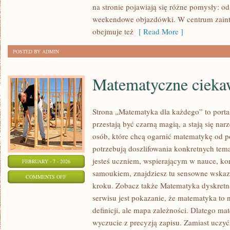
na stronie pojawiają się różne pomysły: o
weekendowe objazdówki. W centrum zainter
obejmuje też
[ Read More ]
POSTED BY ADMIN
Matematyczne ciekaw
Strona „Matematyka dla każdego” to porta
przestają być czarną magią, a stają się na
osób, które chcą ogarnić matematykę od po
potrzebują doszlifowania konkretnych tema
jesteś uczniem, wspierającym w nauce, ko
FEBRUARY - 7 - 2026
samoukiem, znajdziesz tu sensowne wskaz
ON
COMMENTS OFF
kroku. Zobacz także Matematyka dyskretna
MATEMATYCZNE
serwisu jest pokazanie, że matematyka to 
CIEKAWOSTKI
definicji, ale mapa zależności. Dlatego mat
I
wyczucie z precyzją zapisu. Zamiast uczyć
ZAGADKI