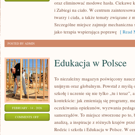
oraz eliminować modowe hasła. Ciekawe ka
MEZOTERAPIA
i Zabiegi na ciało. W centrum zainteresowa
twarzy i ciała, a także tematy związane z
Szczególne miejsce zajmuje mechaniczna 
jako terapia wspierająca poprawę
[ Read M
POSTED BY ADMIN
Edukacja w Polsce
To niezależny magazyn poświęcony naucz
unijnym oraz globalnym. Powstał z myślą 
szkołę i uczenie się nie tylko „tu i teraz”
kontekście: jak zmieniają się programy, m
oczekiwania opiekunów, wyzwania pedago
FEBRUARY - 14 - 2026
samorządów. To miejsce stworzone po to, 
ON
COMMENTS OFF
analizą, a inspiracje z różnych krajów pr
EDUKACJA
Rodzic i szkoła i Edukacja w Polsce. W ce
W