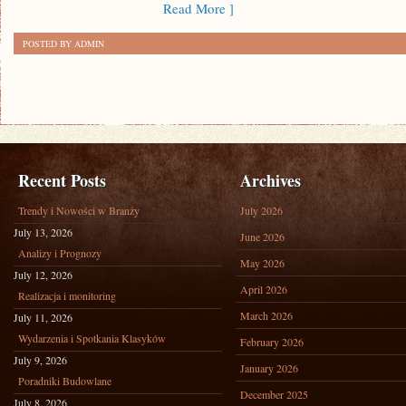
Read More ]
POSTED BY ADMIN
Recent Posts
Archives
Trendy i Nowości w Branży
July 2026
July 13, 2026
June 2026
Analizy i Prognozy
May 2026
July 12, 2026
April 2026
Realizacja i monitoring
March 2026
July 11, 2026
Wydarzenia i Spotkania Klasyków
February 2026
July 9, 2026
January 2026
Poradniki Budowlane
December 2025
July 8, 2026