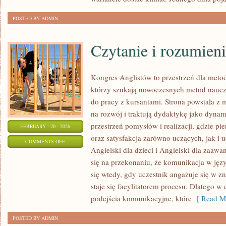
PREMIERY
POSTED BY ADMIN
Czytanie i rozumieni
Kongres Anglistów to przestrzeń dla meto
którzy szukają nowoczesnych metod nauc
do pracy z kursantami. Strona powstała z m
na rozwój i traktują dydaktykę jako dyna
przestrzeń pomysłów i realizacji, gdzie pi
FEBRUARY - 20 - 2026
oraz satysfakcja zarówno uczących, jak i 
ON
COMMENTS OFF
Angielski dla dzieci i Angielski dla zaawa
CZYTANIE
się na przekonaniu, że komunikacja w języ
I
się wtedy, gdy uczestnik angażuje się w z
ROZUMIENIE
staje się facylitatorem procesu. Dlatego w
TEKSTU
podejścia komunikacyjne, które
[ Read Mo
POSTED BY ADMIN