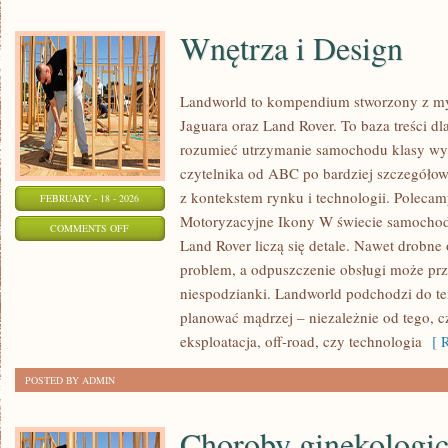
Wnętrza i Design
Landworld to kompendium stworzony z my
Jaguara oraz Land Rover. To baza treści dla
rozumieć utrzymanie samochodu klasy wyż
czytelnika od ABC po bardziej szczegółow
z kontekstem rynku i technologii. Polecamy
FEBRUARY - 18 - 2026
Motoryzacyjne Ikony W świecie samochod
ON
COMMENTS OFF
Land Rover liczą się detale. Nawet drobn
WNĘTRZA
problem, a odpuszczenie obsługi może prz
I
niespodzianki. Landworld podchodzi do te
DESIGN
planować mądrzej – niezależnie od tego, c
eksploatacja, off-road, czy technologia
[ R
POSTED BY ADMIN
Choroby ginekologi