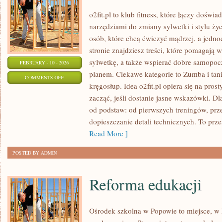
o2fit.pl to klub fitness, które łączy doświ
narzędziami do zmiany sylwetki i stylu życ
osób, które chcą ćwiczyć mądrzej, a jedno
stronie znajdziesz treści, które pomagają
sylwetkę, a także wspierać dobre samopocz
FEBRUARY - 10 - 2026
planem. Ciekawe kategorie to Zumba i taniec
ON
COMMENTS OFF
kręgosłup. Idea o2fit.pl opiera się na pro
SUPLEMENTACJA
zacząć, jeśli dostanie jasne wskazówki. D
od podstaw: od pierwszych treningów, pr
dopieszczanie detali technicznych. To prze
Read More ]
POSTED BY ADMIN
Reforma edukacji
Ośrodek szkolna w Popowie to miejsce, w k