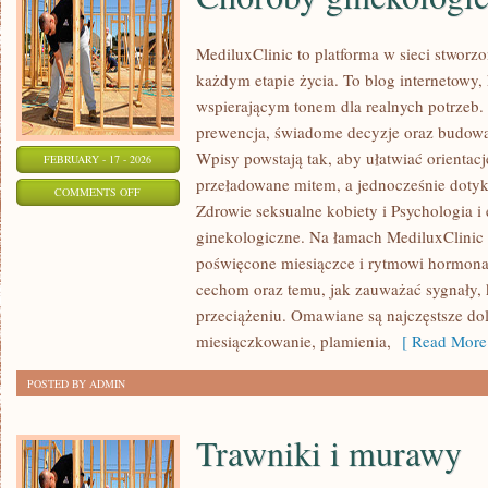
MediluxClinic to platforma w sieci stworz
każdym etapie życia. To blog internetowy, 
wspierającym tonem dla realnych potrzeb. 
prewencja, świadome decyzje oraz budowa
Wpisy powstają tak, aby ułatwiać orientacj
FEBRUARY - 17 - 2026
przeładowane mitem, a jednocześnie dotyk
ON
COMMENTS OFF
Zdrowie seksualne kobiety i Psychologia i
CHOROBY
ginekologiczne. Na łamach MediluxClinic p
GINEKOLOGICZNE
poświęcone miesiączce i rytmowi hormon
cechom oraz temu, jak zauważać sygnały,
przeciążeniu. Omawiane są najczęstsze dol
miesiączkowanie, plamienia,
[ Read More
POSTED BY ADMIN
Trawniki i murawy