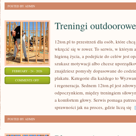
POSTED BY ADMIN
Treningi outdoorowe
12ton.pl to przestrzeń dla osób, które chc
wkręcić się w rower. To serwis, w którym a
higieną życia, a podejście do celów jest op
szukasz motywacji albo chcesz uporządkow
znajdziesz pomysły dopasowane do codzien
FEBRUARY - 24 - 2026
plakatu. Kategorie dla każdego to Wyzwani
ON
COMMENTS OFF
i regeneracja. Sednem 12ton.pl jest zdrow
TRENINGI
odpoczynkiem, między treningiem siłowy
OUTDOOROWE
a komfortem głowy. Serwis pomaga patrzeć
sprawności jak na proces, gdzie liczą się
[ 
POSTED BY ADMIN