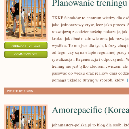
Planowanie treningu
TKKF Sieraków to centrum wiedzy dla osób
jako jednorazowy zryw, lecz jako proces. 
rozwojową z codziennością: pokazuje, ja
kroku, jak dbać o zdrowie oraz jak rozwi
wysiłku. To miejsce dla tych, którzy chcą 
FEBRUARY - 24 - 2026
od tego, czy są na etapie regularnej prac
ON
COMMENTS OFF
rywalizacja i Regeneracja i odpoczynek. W
PLANOWANIE
trening nie jest tylko zbiorem ćwiczeń, ale
TRENINGU
pasować do wieku oraz realiów dnia cod
pomaga układać rutynę w sposób, który
[ 
POSTED BY ADMIN
Amorepacific (Kore
johnmasters-polska.pl to blog dla osób, kt