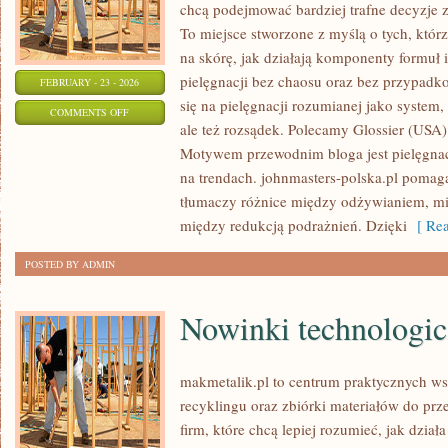
chcą podejmować bardziej trafne decyzje 
To miejsce stworzone z myślą o tych, którz
na skórę, jak działają komponenty formuł
pielęgnacji bez chaosu oraz bez przypad
FEBRUARY - 23 - 2026
się na pielęgnacji rozumianej jako system,
ON
COMMENTS OFF
ale też rozsądek. Polecamy Glossier (USA)
AMOREPACIFIC
Motywem przewodnim bloga jest pielęgnacj
(KOREA
na trendach. johnmasters-polska.pl pomag
POŁUDNIOWA)
tłumaczy różnice między odżywianiem, mi
między redukcją podrażnień. Dzięki
[ Rea
POSTED BY ADMIN
Nowinki technologi
makmetalik.pl to centrum praktycznych 
recyklingu oraz zbiórki materiałów do prze
firm, które chcą lepiej rozumieć, jak dział