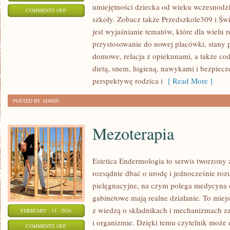
umiejętności dziecka od wieku wczesnodzi
ON
COMMENTS OFF
szkoły. Zobacz także Przedszkole309 i Świę
ADAPTACJA
jest wyjaśnianie tematów, które dla wielu 
DZIECKA
przystosowanie do nowej placówki, stany 
domowe, relacja z opiekunami, a także co
dietą, snem, higieną, nawykami i bezpiec
perspektywę rodzica i
[ Read More ]
POSTED BY ADMIN
Mezoterapia
Estetica Endermologia to serwis tworzony 
rozsądnie dbać o urodę i jednocześnie rozu
pielęgnacyjne, na czym polega medycyna es
gabinetowe mają realne działanie. To miej
z wiedzą o składnikach i mechanizmach z
FEBRUARY - 15 - 2026
i organizmie. Dzięki temu czytelnik może d
ON
COMMENTS OFF