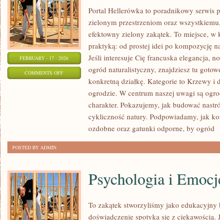
Portal Hellerówka to poradnikowy serwis
zielonym przestrzeniom oraz wszystkiem
efektowny zielony zakątek. To miejsce, w 
praktyką: od prostej idei po kompozycję na
Jeśli interesuje Cię francuska elegancja,
FEBRUARY - 17 - 2026
ogród naturalistyczny, znajdziesz tu gotowe
ON
COMMENTS OFF
konkretną działkę. Kategorie to Krzewy i
TRAWNIKI
ogrodzie. W centrum naszej uwagi są ogrod
I
charakter. Pokazujemy, jak budować nastró
MURAWY
cykliczność natury. Podpowiadamy, jak 
ozdobne oraz gatunki odporne, by ogród
[
POSTED BY ADMIN
Psychologia i Emocj
To zakątek stworzyliśmy jako edukacyjny
doświadczenie spotyka się z ciekawością. J