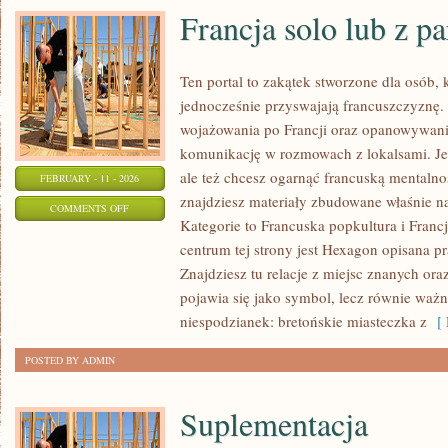
Francja solo lub z p
Ten portal to zakątek stworzone dla osób, k
jednocześnie przyswajają francuszczyznę.
wojażowania po Francji oraz opanowywania
komunikację w rozmowach z lokalsami. Jeśl
ale też chcesz ogarnąć francuską mentalno
FEBRUARY - 11 - 2026
znajdziesz materiały zbudowane właśnie 
ON
COMMENTS OFF
Kategorie to Francuska popkultura i Franc
FRANCJA
centrum tej strony jest Hexagon opisana pr
SOLO
Znajdziesz tu relacje z miejsc znanych ora
LUB
pojawia się jako symbol, lecz równie ważn
Z
niespodzianek: bretońskie miasteczka z
[ 
PARTNEREM
POSTED BY ADMIN
Suplementacja