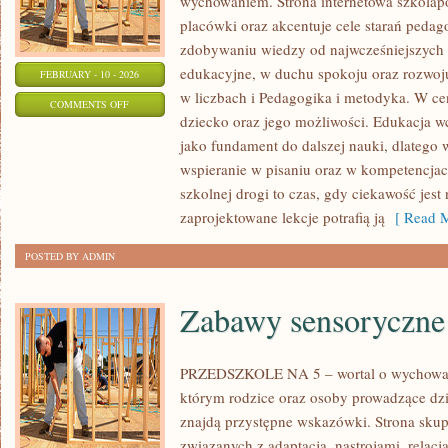
wychowaniem. Strona internetowa szkolap
placówki oraz akcentuje cele starań pedag
zdobywaniu wiedzy od najwcześniejszych l
edukacyjne, w duchu spokoju oraz rozwoju
FEBRUARY - 10 - 2026
w liczbach i Pedagogika i metodyka. W ce
ON
COMMENTS OFF
dziecko oraz jego możliwości. Edukacja w
REFORMA
jako fundament do dalszej nauki, dlatego 
EDUKACJI
wspieranie w pisaniu oraz w kompetencjac
szkolnej drogi to czas, gdy ciekawość jest 
zaprojektowane lekcje potrafią ją
[ Read M
POSTED BY ADMIN
Zabawy sensoryczne
PRZEDSZKOLE NA 5 – wortal o wychowan
którym rodzice oraz osoby prowadzące dz
znajdą przystępne wskazówki. Strona sku
związanych z adaptacją, nastrojami, rela