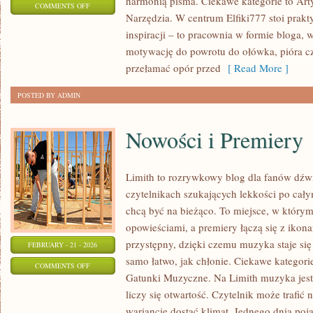
harmonią pisma. Ciekawe kategorie to Art
ON
COMMENTS OFF
Narzędzia. W centrum Elfiki777 stoi prakty
ZESZYTY
inspiracji – to pracownia w formie bloga
I
motywację do powrotu do ołówka, pióra c
BULLET
przełamać opór przed
[ Read More ]
JOURNAL
POSTED BY ADMIN
Nowości i Premiery
Limith to rozrywkowy blog dla fanów dźwi
czytelnikach szukających lekkości po całym
chcą być na bieżąco. To miejsce, w którym
opowieściami, a premiery łączą się z ikon
przystępny, dzięki czemu muzyka staje się t
FEBRUARY - 21 - 2026
samo łatwo, jak chłonie. Ciekawe kategorie
ON
COMMENTS OFF
Gatunki Muzyczne. Na Limith muzyka jest 
NOWOŚCI
liczy się otwartość. Czytelnik może trafić 
I
wariancie dostać klimat. Jednego dnia poja