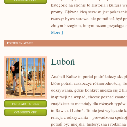
COMMENTS OFF
kategorie na stronie to Historia i kultura w
PLAŻE
promy. Główną ideą serwisu jest pokazanie
FILMOWE
twarzy: bywa surowe, ale potrafi też być 
I
złotym brzegiem, innym razem przyciąga 
SERIALOWE
More ]
POSTED BY ADMIN
Luboń
Anabell Kalisz to portal podróżniczy skup
które potrafi zaskoczyć różnorodnością. T
odkrywania, gdzie konkret miesza się z kl
inspiracji na wypad, chcesz poznać znane 
znajdziesz tu materiały dla różnych typó
FEBRUARY - 8 - 2026
to Rawicz i Luboń. To nie jest wyłącznie 
ON
COMMENTS OFF
relacja z odkrywania – prowadzona spokoj
LUBOŃ
potrafi być miejska, historyczna i rodzinn