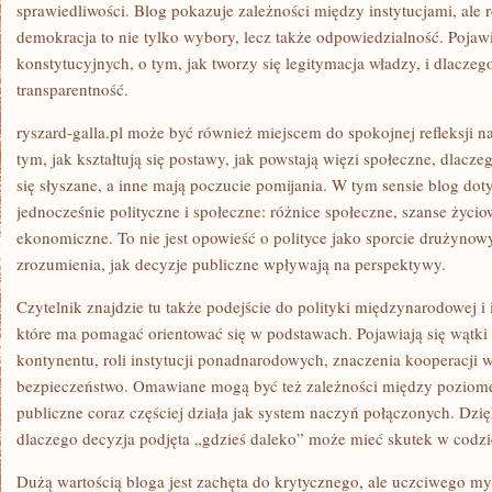
sprawiedliwości. Blog pokazuje zależności między instytucjami, ale 
demokracja to nie tylko wybory, lecz także odpowiedzialność. Pojaw
konstytucyjnych, o tym, jak tworzy się legitymacja władzy, i dlaczeg
transparentność.
ryszard-galla.pl może być również miejscem do spokojnej refleksji 
tym, jak kształtują się postawy, jak powstają więzi społeczne, dlacz
się słyszane, a inne mają poczucie pomijania. W tym sensie blog dot
jednocześnie polityczne i społeczne: różnice społeczne, szanse życio
ekonomiczne. To nie jest opowieść o polityce jako sporcie drużynow
zrozumienia, jak decyzje publiczne wpływają na perspektywy.
Czytelnik znajdzie tu także podejście do polityki międzynarodowej i i
które ma pomagać orientować się w podstawach. Pojawiają się wątki 
kontynentu, roli instytucji ponadnarodowych, znaczenia kooperacji w
bezpieczeństwo. Omawiane mogą być też zależności między poziom
publiczne coraz częściej działa jak system naczyń połączonych. Dzię
dlaczego decyzja podjęta „gdzieś daleko” może mieć skutek w codz
Dużą wartością bloga jest zachęta do krytycznego, ale uczciwego my