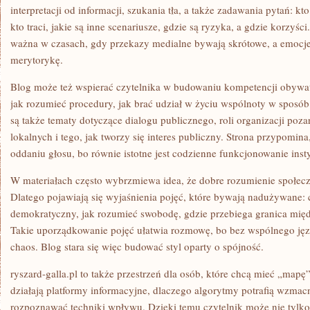
interpretacji od informacji, szukania tła, a także zadawania pytań: 
kto traci, jakie są inne scenariusze, gdzie są ryzyka, a gdzie korzyśc
ważna w czasach, gdy przekazy medialne bywają skrótowe, a emocje
merytorykę.
Blog może też wspierać czytelnika w budowaniu kompetencji obywate
jak rozumieć procedury, jak brać udział w życiu wspólnoty w sposó
są także tematy dotyczące dialogu publicznego, roli organizacji poz
lokalnych i tego, jak tworzy się interes publiczny. Strona przypomina
oddaniu głosu, bo równie istotne jest codzienne funkcjonowanie insty
W materiałach często wybrzmiewa idea, że dobre rozumienie społecz
Dlatego pojawiają się wyjaśnienia pojęć, które bywają nadużywane: 
demokratyczny, jak rozumieć swobodę, gdzie przebiega granica mię
Takie uporządkowanie pojęć ułatwia rozmowę, bo bez wspólnego jęz
chaos. Blog stara się więc budować styl oparty o spójność.
ryszard-galla.pl to także przestrzeń dla osób, które chcą mieć „mapę
działają platformy informacyjne, dlaczego algorytmy potrafią wzmacn
rozpoznawać techniki wpływu. Dzięki temu czytelnik może nie tylko