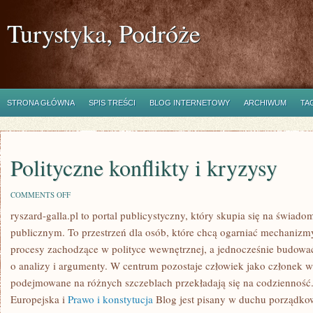
Turystyka, Podróże
STRONA GŁÓWNA
SPIS TREŚCI
BLOG INTERNETOWY
ARCHIWUM
TA
Polityczne konflikty i kryzysy
ON
COMMENTS OFF
POLITYCZNE
ryszard-galla.pl to portal publicystyczny, który skupia się na świad
KONFLIKTY
I
publicznym. To przestrzeń dla osób, które chcą ogarniać mechanizmy
KRYZYSY
procesy zachodzące w polityce wewnętrznej, a jednocześnie budowa
o analizy i argumenty. W centrum pozostaje człowiek jako członek ws
podejmowane na różnych szczeblach przekładają się na codzienność.
Europejska i
Prawo i konstytucja
Blog jest pisany w duchu porządkow