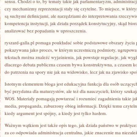
sensu. Chodzi o to, by tematy takie jak parlamentaryzm, administracj
czy mechanizmy reprezentacji stały się czytelne. To miejsce, w któ
są suchymi definicjami, ale narzędziami do interpretowania rzeczywis
kompetencja instytucji, jak działa porządek konstytucyjny, skąd biorą
analizować bez popadania w uproszczenia.
ryszard-galla.pl pomaga poukładać sobie podstawowe obszary życia pu
pokazywana jako proces, w którym uczestniczą podmioty, ugrupowa
tekstach można znaleźć wyjaśnienia, jak powstaje regulacje, jak wyg
dlaczego debata publiczna czasem bywa konstruktywna, a czasem ko
do patrzenia na spory nie jak na widowisko, lecz jak na zjawisko spo
Istotnym elementem bloga jest edukacyjna funkcja dla osób uczących
być przydatna dla maturzystów, ale też dla nauczycieli, którzy szuk
WOS. Materiały pomagają powtarzać i rozumieć zagadnienia takie ja
media, propaganda, zaburzony obieg informacji. Dzięki temu czytel
kiedy argument jest spójny, a kiedy jest tylko hasłem.
Ważnym wątkiem jest także opis tego, jak działa państwo w praktyce:
za co odpowiada administracja centralna, jakie znaczenie ma niezale