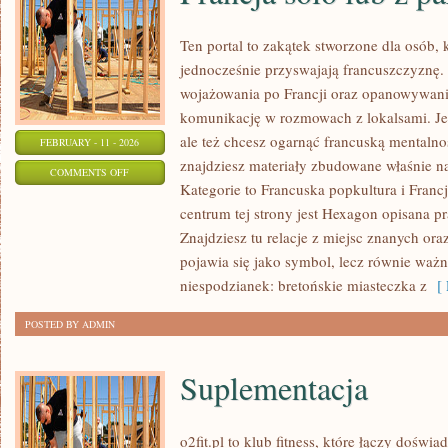
Ten portal to zakątek stworzone dla osób, k
jednocześnie przyswajają francuszczyznę.
wojażowania po Francji oraz opanowywania
komunikację w rozmowach z lokalsami. Jeśl
ale też chcesz ogarnąć francuską mentalno
FEBRUARY - 11 - 2026
znajdziesz materiały zbudowane właśnie 
ON
COMMENTS OFF
Kategorie to Francuska popkultura i Franc
FRANCJA
centrum tej strony jest Hexagon opisana pr
SOLO
Znajdziesz tu relacje z miejsc znanych ora
LUB
pojawia się jako symbol, lecz równie ważn
Z
niespodzianek: bretońskie miasteczka z
[ 
PARTNEREM
POSTED BY ADMIN
Suplementacja
o2fit.pl to klub fitness, które łączy doświ