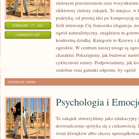
zielonym przestrzeniom oraz wszystkiem
efektowny zielony zakątek. To miejsce, w 
praktyką: od prostej idei po kompozycję na
Jeśli interesuje Cię francuska elegancja,
FEBRUARY - 17 - 2026
ogród naturalistyczny, znajdziesz tu gotowe
ON
COMMENTS OFF
konkretną działkę. Kategorie to Krzewy i
TRAWNIKI
ogrodzie. W centrum naszej uwagi są ogrod
I
charakter. Pokazujemy, jak budować nastró
MURAWY
cykliczność natury. Podpowiadamy, jak 
ozdobne oraz gatunki odporne, by ogród
[
POSTED BY ADMIN
Psychologia i Emocj
To zakątek stworzyliśmy jako edukacyjny
doświadczenie spotyka się z ciekawością. J
świat dźwięków albo chcesz uporządkować 