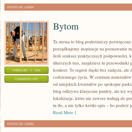
POSTED BY ADMIN
Bytom
Ta strona to blog podróżniczy poświęcony
porządkujemy inspiracje na poznawanie mi
Jeśli szukasz praktycznych podpowiedzi, 
dłuższych tras, znajdziesz tu przewodniki 
konkret. To region śląski bez zadęcia, ale 
FEBRUARY - 4 - 2026
codziennego życia. W centrum materiałów 
ON
COMMENTS OFF
od miejskich kwartałów po spokojne parki,
BYTOM
blog odkrywa klasyczne punkty, ale też w
lokalizacje, które nie zawsze trafiają do 
tu tło, a nie tylko krótki opis – bo podróż 
Read More ]
POSTED BY ADMIN