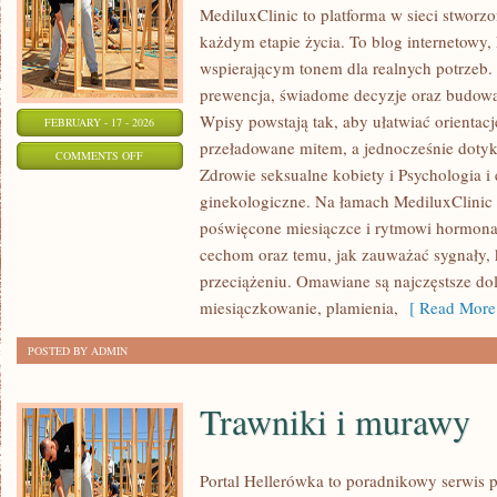
MediluxClinic to platforma w sieci stworz
każdym etapie życia. To blog internetowy, 
wspierającym tonem dla realnych potrzeb. 
prewencja, świadome decyzje oraz budowa
Wpisy powstają tak, aby ułatwiać orientacj
FEBRUARY - 17 - 2026
przeładowane mitem, a jednocześnie dotyk
ON
COMMENTS OFF
Zdrowie seksualne kobiety i Psychologia i
CHOROBY
ginekologiczne. Na łamach MediluxClinic p
GINEKOLOGICZNE
poświęcone miesiączce i rytmowi hormon
cechom oraz temu, jak zauważać sygnały,
przeciążeniu. Omawiane są najczęstsze dol
miesiączkowanie, plamienia,
[ Read More
POSTED BY ADMIN
Trawniki i murawy
Portal Hellerówka to poradnikowy serwis