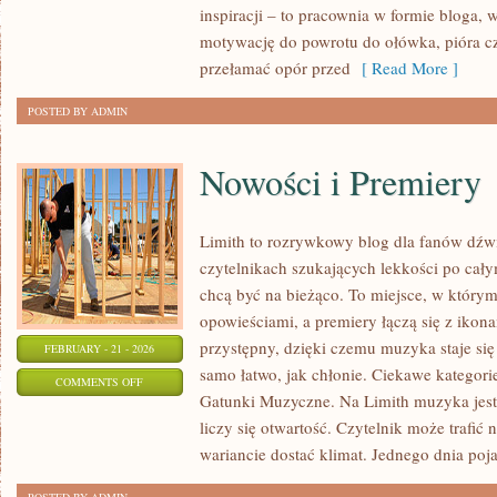
inspiracji – to pracownia w formie bloga
I
motywację do powrotu do ołówka, pióra c
BULLET
przełamać opór przed
[ Read More ]
JOURNAL
POSTED BY ADMIN
Nowości i Premiery
Limith to rozrywkowy blog dla fanów dźwi
czytelnikach szukających lekkości po całym
chcą być na bieżąco. To miejsce, w którym
opowieściami, a premiery łączą się z ikon
przystępny, dzięki czemu muzyka staje się t
FEBRUARY - 21 - 2026
samo łatwo, jak chłonie. Ciekawe kategorie
ON
COMMENTS OFF
Gatunki Muzyczne. Na Limith muzyka jest 
NOWOŚCI
liczy się otwartość. Czytelnik może trafić 
I
wariancie dostać klimat. Jednego dnia poja
PREMIERY