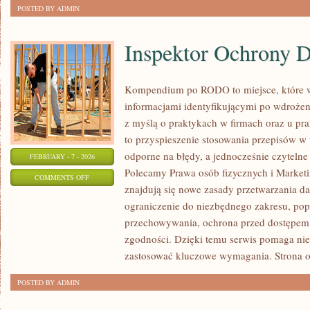
POSTED BY ADMIN
Inspektor Ochrony 
Kompendium po RODO to miejsce, które w
informacjami identyfikującymi po wdrożen
z myślą o praktykach w firmach oraz u pra
to przyspieszenie stosowania przepisów w 
odporne na błędy, a jednocześnie czyteln
FEBRUARY - 7 - 2026
Polecamy Prawa osób fizycznych i Marketi
ON
COMMENTS OFF
znajdują się nowe zasady przetwarzania da
INSPEKTOR
ograniczenie do niezbędnego zakresu, pop
OCHRONY
przechowywania, ochrona przed dostępem,
DANYCH
zgodności. Dzięki temu serwis pomaga nie 
(IOD)
zastosować kluczowe wymagania. Strona o
POSTED BY ADMIN