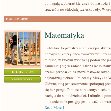
pomagają wybierać kierunek do nastroju i
BIZNES
spacerów po chłodniejsze eskapady. W cen
POSTED BY ADMIN
Matematyka
Lulitulisie to przestrzeń edukacyjna stwor
dorosłych, którzy chcą towarzyszyć uczeni
miejsce, w którym wiedza są podawane jak
zamieniają się w radość. Strona łączy nau
czemu przedszkolak może testować różne śc
FEBRUARY - 5 - 2026
najbardziej ciekawi. Polecamy Muzyka i 
ON
COMMENTS OFF
Główną ideą jest stworzenie spokojnej prz
MATEMATYKA
się bez presji. Zamiast narzuconych schema
zachęta do samodzielności. Lulitulisie p
bo każde małe postępy jest tu ważne i wart
Read More ]