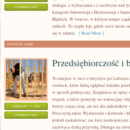
dialogu, z wybaczania i z zachwytu nad t
ON
COMMENTS OFF
kategorie Introwersja i Ekstrawersja i Sam
WSTYD
Błędach. W świecie, w którym tempo zagłu
I
oddech. To ciepły kąt, gdzie serce może s
POCZUCIE
się w zdania.
[ Read More ]
WINNY
POSTED BY ADMIN
Przedsiębiorczość i 
To miejsce w sieci o turystyce po Lubelsz
osobach, które lubią zgłębiać lokalne per
w sposób praktyczny. Znajdziesz tu opisy ś
wypad, a także pomysły na wakacyjny obja
którzy cenią ciszę, ale też dla miłośników
FEBRUARY - 5 - 2026
Przeczytaj także Wydarzenia i festiwale i H
ON
COMMENTS OFF
potrafi zaskakiwać: raz kusi nastrojowym
PRZEDSIĘBIORCZOŚĆ
zachwyca dziką przyrodą. Dlatego na stroni
I