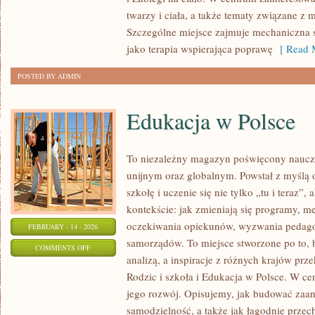
twarzy i ciała, a także tematy związane z
Szczególne miejsce zajmuje mechaniczna 
jako terapia wspierająca poprawę
[ Read M
POSTED BY ADMIN
Edukacja w Polsce
To niezależny magazyn poświęcony naucz
unijnym oraz globalnym. Powstał z myślą 
szkołę i uczenie się nie tylko „tu i teraz”
kontekście: jak zmieniają się programy, m
oczekiwania opiekunów, wyzwania pedago
FEBRUARY - 14 - 2026
samorządów. To miejsce stworzone po to, 
ON
COMMENTS OFF
analizą, a inspiracje z różnych krajów pr
EDUKACJA
Rodzic i szkoła i Edukacja w Polsce. W ce
W
jego rozwój. Opisujemy, jak budować zaan
POLSCE
samodzielność, a także jak łagodnie przec