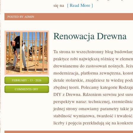
się na
[ Read More ]
POSTED BY ADMIN
Renowacja Drewna
Ta strona to wszechstronny blog budowla
praktyce robi największą różnicę w elemen
drewnianemu do zastosowań nośnych. Jeże
modernizacja, platforma zewnętrzna, konst
detale stolarskie, znajdziesz tu wiedzę p
FEBRUARY - 13 - 2026
zbędnej teorii. Polecamy kategorie Rodzaje
ON
COMMENTS OFF
DIY z Drewna. Rdzeniem serwisu jest suro
RENOWACJA
perspektyw naraz: technicznej, rzemieślnic
DREWNA
jednej strony omawiamy parametry takie j
stabilność wymiarowa, twardość i trwałość.
liczby i pojęcia przekładają się na konkret