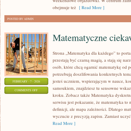
weekendowe objazdówki. W centrum zainter
obejmuje też
[ Read More ]
POSTED BY ADMIN
Matematyczne ciekaw
Strona „Matematyka dla każdego” to porta
przestają być czarną magią, a stają się na
osób, które chcą ogarnić matematykę od po
potrzebują doszlifowania konkretnych tema
jesteś uczniem, wspierającym w nauce, ko
FEBRUARY - 7 - 2026
samoukiem, znajdziesz tu sensowne wskaz
ON
COMMENTS OFF
kroku. Zobacz także Matematyka dyskretna
MATEMATYCZNE
serwisu jest pokazanie, że matematyka to 
CIEKAWOSTKI
definicji, ale mapa zależności. Dlatego mat
I
wyczucie z precyzją zapisu. Zamiast uczyć
ZAGADKI
Read More ]