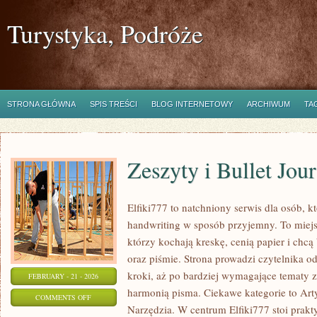
Turystyka, Podróże
STRONA GŁÓWNA
SPIS TREŚCI
BLOG INTERNETOWY
ARCHIWUM
TA
Zeszyty i Bullet Jou
Elfiki777 to natchniony serwis dla osób, k
handwriting w sposób przyjemny. To miejs
którzy kochają kreskę, cenią papier i chc
oraz piśmie. Strona prowadzi czytelnika o
kroki, aż po bardziej wymagające tematy 
FEBRUARY - 21 - 2026
harmonią pisma. Ciekawe kategorie to Art
ON
COMMENTS OFF
Narzędzia. W centrum Elfiki777 stoi prakty
ZESZYTY