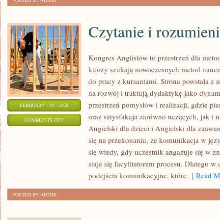
POSTED BY ADMIN
Czytanie i rozumieni
Kongres Anglistów to przestrzeń dla meto
którzy szukają nowoczesnych metod nauc
do pracy z kursantami. Strona powstała z m
na rozwój i traktują dydaktykę jako dyna
przestrzeń pomysłów i realizacji, gdzie pi
FEBRUARY - 20 - 2026
oraz satysfakcja zarówno uczących, jak i 
ON
COMMENTS OFF
Angielski dla dzieci i Angielski dla zaawa
CZYTANIE
się na przekonaniu, że komunikacja w języ
I
się wtedy, gdy uczestnik angażuje się w z
ROZUMIENIE
staje się facylitatorem procesu. Dlatego w
TEKSTU
podejścia komunikacyjne, które
[ Read Mo
POSTED BY ADMIN