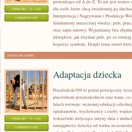
prowadzące od A do Z. To nie jest zestaw d
dla osób, które chcą świadomiej jej słucha
FEBRUARY - 16 - 2026
Interpretacja i Nagrywanie i Produkcja W
ON
COMMENTS OFF
fundamenty muzycznej wiedzy: puls, praca
PSYCHOLOGIA
oraz zapis nutowy. Wyjaśniamy bez zbędn
I
dźwięków, jak trzymać puls, po co istnieją
EMOCJE
kojarzyć symbole. Dzięki temu nawet ktoś,
W
ŚPIEWIE
POSTED BY ADMIN
Adaptacja dziecka
Przedszkole309 to portal poświęcony wcze
placówkom przedszkolnym oraz temu, co 
latach rozwoju: wczesnej edukacji szkolne
opiekunowie, wychowawcy i osoby wspiera
wskazówki dotyczące rutyny dnia z maluc
FEBRUARY - 15 - 2026
umiejętności dziecka od wieku wczesnodzi
ON
COMMENTS OFF