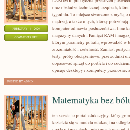
LAKOM to praktyczna przestrzeń poświę
oraz obsłudze technicznej urządzeń, któ
tygodniu. To miejsce stworzone z myślą o
mądrzej, a także o tych, którzy potrzebuj
komputer odmawia posłuszeństwa. Inne ka
FEBRUARY - 6 - 2026
magazyny danych i Pamięci RAM i magazy
ON
COMMENTS OFF
którym parametry potrafią wprowadzić w 
GAMING
zrozumiałość i rzetelność. Zamiast pustyc
&
testy, próby obciążeniowe, przewodniki o
E-
dopasować sprzęt do portfela i do codzi
SPORT
opisuje desktopy i komputery przenośne, a
HARDWARE
POSTED BY ADMIN
Matematyka bez ból
ten serwis to portal edukacyjny, który gr
kształcić się w modelu edukacji na odległ
myślą o kursantach, opiekunach oraz eduk