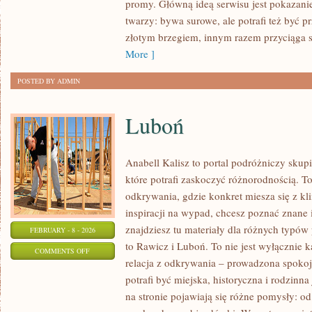
promy. Główną ideą serwisu jest pokazanie
FILMOWE
twarzy: bywa surowe, ale potrafi też być 
I
złotym brzegiem, innym razem przyciąga 
SERIALOWE
More ]
POSTED BY ADMIN
Luboń
Anabell Kalisz to portal podróżniczy skup
które potrafi zaskoczyć różnorodnością. T
odkrywania, gdzie konkret miesza się z kl
inspiracji na wypad, chcesz poznać znane 
znajdziesz tu materiały dla różnych typó
FEBRUARY - 8 - 2026
to Rawicz i Luboń. To nie jest wyłącznie 
ON
COMMENTS OFF
relacja z odkrywania – prowadzona spokoj
LUBOŃ
potrafi być miejska, historyczna i rodzinn
na stronie pojawiają się różne pomysły: o