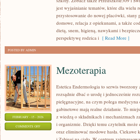
szkoły. Zobacz także Przedszkole309 i Świę
ADAPTACJA
jest wyjaśnianie tematów, które dla wielu 
DZIECKA
przystosowanie do nowej placówki, stany 
domowe, relacja z opiekunami, a także co
dietą, snem, higieną, nawykami i bezpiec
perspektywę rodzica i
[ Read More ]
POSTED BY ADMIN
Mezoterapia
Estetica Endermologia to serwis tworzony 
rozsądnie dbać o urodę i jednocześnie rozu
pielęgnacyjne, na czym polega medycyna es
gabinetowe mają realne działanie. To miej
z wiedzą o składnikach i mechanizmach z
FEBRUARY - 15 - 2026
i organizmie. Dzięki temu czytelnik może d
ON
COMMENTS OFF
oraz eliminować modowe hasła. Ciekawe ka
MEZOTERAPIA
i Zabiegi na ciało. W centrum zainteresowa