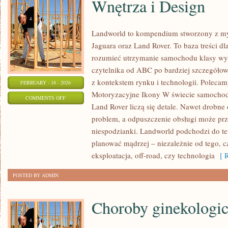
Wnętrza i Design
Landworld to kompendium stworzony z my
Jaguara oraz Land Rover. To baza treści dla
rozumieć utrzymanie samochodu klasy wyż
czytelnika od ABC po bardziej szczegółow
z kontekstem rynku i technologii. Polecamy
FEBRUARY - 18 - 2026
Motoryzacyjne Ikony W świecie samochod
ON
COMMENTS OFF
Land Rover liczą się detale. Nawet drobn
WNĘTRZA
problem, a odpuszczenie obsługi może prz
I
niespodzianki. Landworld podchodzi do te
DESIGN
planować mądrzej – niezależnie od tego, c
eksploatacja, off-road, czy technologia
[ R
POSTED BY ADMIN
Choroby ginekologi