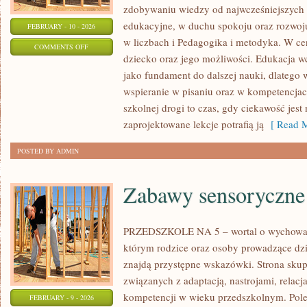
zdobywaniu wiedzy od najwcześniejszych l
edukacyjne, w duchu spokoju oraz rozwoju
FEBRUARY - 10 - 2026
w liczbach i Pedagogika i metodyka. W ce
ON
COMMENTS OFF
dziecko oraz jego możliwości. Edukacja w
REFORMA
jako fundament do dalszej nauki, dlatego 
EDUKACJI
wspieranie w pisaniu oraz w kompetencjac
szkolnej drogi to czas, gdy ciekawość jest 
zaprojektowane lekcje potrafią ją
[ Read M
POSTED BY ADMIN
Zabawy sensoryczne
PRZEDSZKOLE NA 5 – wortal o wychowan
którym rodzice oraz osoby prowadzące dz
znajdą przystępne wskazówki. Strona sku
związanych z adaptacją, nastrojami, rela
kompetencji w wieku przedszkolnym. Pole
FEBRUARY - 9 - 2026