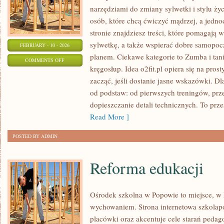
narzędziami do zmiany sylwetki i stylu życ
osób, które chcą ćwiczyć mądrzej, a jedno
stronie znajdziesz treści, które pomagają
sylwetkę, a także wspierać dobre samopocz
FEBRUARY - 10 - 2026
planem. Ciekawe kategorie to Zumba i taniec
ON
COMMENTS OFF
kręgosłup. Idea o2fit.pl opiera się na pro
SUPLEMENTACJA
zacząć, jeśli dostanie jasne wskazówki. D
od podstaw: od pierwszych treningów, pr
dopieszczanie detali technicznych. To prze
Read More ]
POSTED BY ADMIN
Reforma edukacji
Ośrodek szkolna w Popowie to miejsce, w k
wychowaniem. Strona internetowa szkolap
placówki oraz akcentuje cele starań pedag