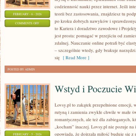
codzienność nauki przez internet. Jeśli int
teorii bez zastosowania, znajdziesz tu po
FEBRUARY - 6 - 2026
po kroku dobrych nawyków i sprawdzonyc
ON
COMMENTS OFF
to Kariera i doradztwo zawodowe i Projek
MATEMATYKA
jest prosta: pomagać w przejściu od zamie
BEZ
zdalnej. Nauczanie online potrafi być ela
BÓLU
– szczególnie wtedy, gdy brakuje narzędzi
się
[ Read More ]
POSTED BY ADMIN
Wstyd i Poczucie W
Lovsy.pl to zakątek przepełnione emocji, w
rutyną i zamienia zwykłe chwile w małe św
romantycznych, ale też dla zabieganych, k
„kocham” inaczej. Lovsy.pl nie pozuje na 
opowiada, że dojrzała miłość buduje się z m
FEBRUARY - 5 - 2026