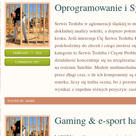
Oprogramowanie i S
Serwis Toshiba w aglomeracji śląskiej to
dokładnej analizy usterki, a dopiero pot
kroku. Jeśli interesuje Cię Serwis Toshiba 
podchodzimy do zleceń i czego możesz si
kategorie to Serwis Toshiba i Częste Prob
FEBRUARY - 7 - 2026
działalność koncentruje się na urządzenia
ON
COMMENTS OFF
na rodzinie Satellite. Modele multimedialne
OPROGRAMOWANIE
przez długi czas, o ile ich komponenty są
I
usterka, liczy się trafna ocena, bo z poz
SYSTEMY
wynikać z zupełnie różnych przyczyn: zasi
POSTED BY ADMIN
Gaming & e-sport h