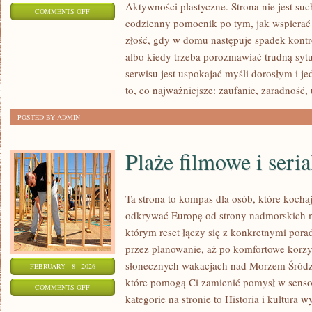
Aktywności plastyczne. Strona nie jest suc
ON
COMMENTS OFF
codzienny pomocnik po tym, jak wspierać 
ZABAWY
złość, gdy w domu następuje spadek kont
SENSORYCZNE
albo kiedy trzeba porozmawiać trudną sytu
serwisu jest uspokajać myśli dorosłym i 
to, co najważniejsze: zaufanie, zaradność,
POSTED BY ADMIN
Plaże filmowe i seri
Ta strona to kompas dla osób, które kocha
odkrywać Europę od strony nadmorskich m
którym reset łączy się z konkretnymi por
przez planowanie, aż po komfortowe korzys
słonecznych wakacjach nad Morzem Śródzi
FEBRUARY - 8 - 2026
które pomogą Ci zamienić pomysł w sen
ON
COMMENTS OFF
kategorie na stronie to Historia i kultura w
PLAŻE