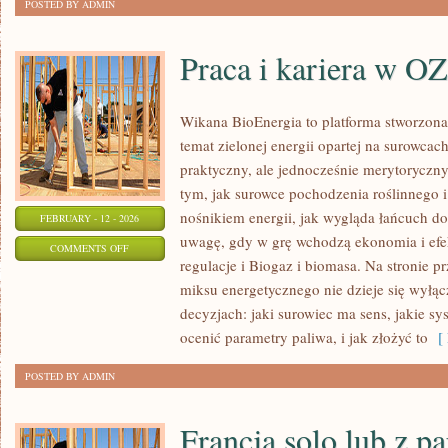
POSTED BY ADMIN
Praca i kariera w O
Wikana BioEnergia to platforma stworzona
temat zielonej energii opartej na surowca
praktyczny, ale jednocześnie merytoryczny
tym, jak surowce pochodzenia roślinnego 
nośnikiem energii, jak wygląda łańcuch do
FEBRUARY - 12 - 2026
uwagę, gdy w grę wchodzą ekonomia i efek
ON
COMMENTS OFF
regulacje i Biogaz i biomasa. Na stronie p
PRACA
miksu energetycznego nie dzieje się wyłąc
I
decyzjach: jaki surowiec ma sens, jakie sy
KARIERA
ocenić parametry paliwa, i jak złożyć to
[ 
W
OZE
POSTED BY ADMIN
Francja solo lub z p