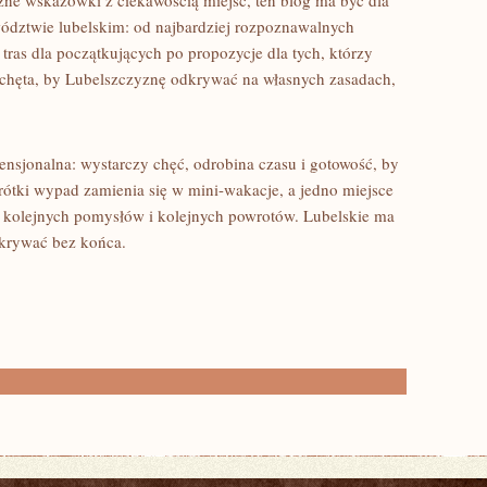
yczne wskazówki z ciekawością miejsc, ten blog ma być dla
dztwie lubelskim: od najbardziej rozpoznawalnych
tras dla początkujących po propozycje dla tych, którzy
achęta, by Lubelszczyznę odkrywać na własnych zasadach,
nsjonalna: wystarczy chęć, odrobina czasu i gotowość, by
rótki wypad zamienia się w mini-wakacje, a jedno miejsce
as, kolejnych pomysłów i kolejnych powrotów. Lubelskie ma
odkrywać bez końca.