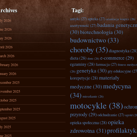
rchives
Tagi:
antyki
(27)
apteka
(27)
aranżacja wnętrz
(26)
ly 2026
badania genetycz
asertywność
(27)
ne 2026
(30)
biotechnologia
(30)
ay 2026
budownictwo
(33)
ril 2026
choroby
(35)
diagnostyka
(28
arch 2026
e-commerce
(29)
dieta
(28)
dom
(26)
egzaminy
(28)
farmacja
(27)
bruary 2026
fitness medyc
genetyka
(30)
gry edukacyjne
(27
(26)
nuary 2026
materiały
korepetycje
(28)
ecember 2025
medycyna
medyczne
(30)
ovember 2025
(34)
mieszkanie
(26)
tober 2025
motocykle
(38)
ochro
ptember 2025
przyrody
(29)
odchudzanie
(27)
ogród
(2
ugust 2025
opieka
opieka społeczna
(28)
ly 2025
profilaktyk
zdrowotna
(31)
ne 2025