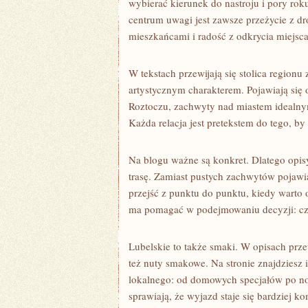
wybierać kierunek do nastroju i pory ro
centrum uwagi jest zawsze przeżycie z d
mieszkańcami i radość z odkrycia miejsca,
W tekstach przewijają się stolica regionu 
artystycznym charakterem. Pojawiają się
Roztoczu, zachwyty nad miastem idealnym,
Każda relacja jest pretekstem do tego, by
Na blogu ważne są konkret. Dlatego opis
trasę. Zamiast pustych zachwytów pojawia
przejść z punktu do punktu, kiedy warto o
ma pomagać w podejmowaniu decyzji: czy 
Lubelskie to także smaki. W opisach przew
też nuty smakowe. Na stronie znajdziesz 
lokalnego: od domowych specjałów po nowo
sprawiają, że wyjazd staje się bardziej k