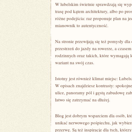
W lubelskim świetnie sprawdzają się wy
trasę pod kątem architektury, albo po pr
różne podejścia: raz proponuje plan na 
mianownik to autentyczność.
Na stronie przewijają się też pomysły dla 
przestrzeń do jazdy na rowerze, a czasem 
rodzinnych oraz takich, które wymagają 
wariant na swój czas.
Istotny jest również klimat miejsc: Lubels
W opisach znajdziesz kontrasty: spokojne 
ulice, panoramy pól i gęstą zabudowę za
łatwo się zatrzymać na dłużej.
Blog jest dobrym wsparciem dla osób, któ
unikać nerwowego pośpiechu, jak wybiera
przerwę. Są też inspiracje dla tych, któr