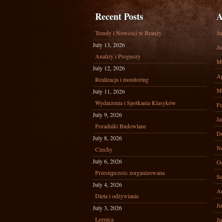
Recent Posts
A
Trendy i Nowości w Branży
Ju
July 13, 2026
Ju
Analizy i Prognozy
M
July 12, 2026
Ap
Realizacja i monitoring
M
July 11, 2026
Wydarzenia i Spotkania Klasyków
Fe
July 9, 2026
Ja
Poradniki Budowlane
D
July 8, 2026
N
Czechy
July 6, 2026
Oc
Przestępczośc zorganizowana
Se
July 4, 2026
A
Dieta i odżywianie
Ju
July 3, 2026
Legnica
Ju