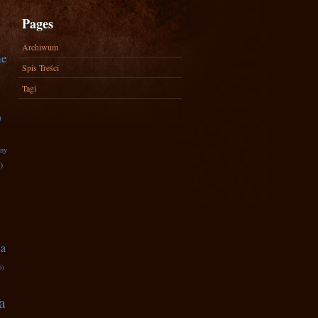
Pages
Archiwum
ne
Spis Treści
Tagi
)
zny
)
na
6)
a