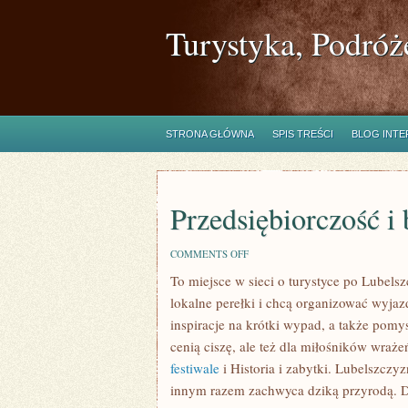
Turystyka, Podróż
STRONA GŁÓWNA
SPIS TREŚCI
BLOG INT
Przedsiębiorczość i 
ON
COMMENTS OFF
PRZEDSIĘBIORCZOŚĆ
To miejsce w sieci o turystyce po Lubelsz
I
BIZNES
lokalne perełki i chcą organizować wyjaz
inspiracje na krótki wypad, a także pomy
cenią ciszę, ale też dla miłośników wraże
festiwale
i Historia i zabytki. Lubelszczy
innym razem zachwyca dziką przyrodą. Dla