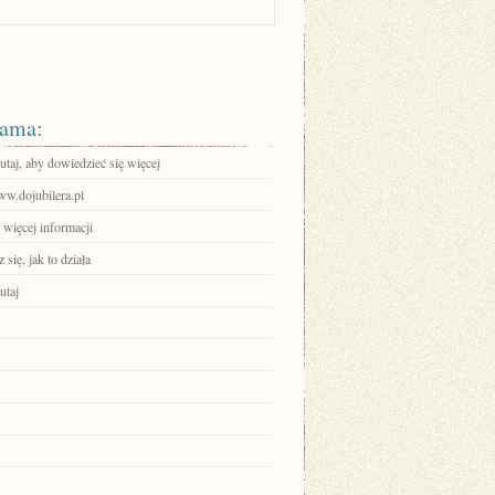
ama:
tutaj, aby dowiedzieć się więcej
ww.dojubilera.pl
 więcej informacji
się, jak to działa
utaj