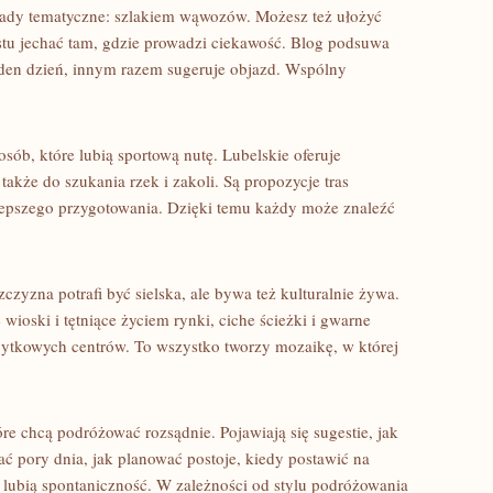
pady tematyczne: szlakiem wąwozów. Możesz też ułożyć
ostu jechać tam, gdzie prowadzi ciekawość. Blog podsuwa
jeden dzień, innym razem sugeruje objazd. Wspólny
osób, które lubią sportową nutę. Lubelskie oferuje
także do szukania rzek i zakoli. Są propozycje tras
lepszego przygotowania. Dzięki temu każdy może znaleźć
zczyzna potrafi być sielska, ale bywa też kulturalnie żywa.
wioski i tętniące życiem rynki, ciche ścieżki i gwarne
bytkowych centrów. To wszystko tworzy mozaikę, w której
re chcą podróżować rozsądnie. Pojawiają się sugestie, jak
ć pory dnia, jak planować postoje, kiedy postawić na
zy lubią spontaniczność. W zależności od stylu podróżowania