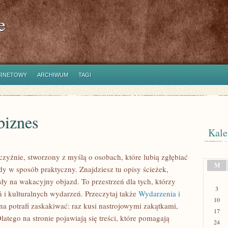
e
ERNETOWY
ARCHIWUM
TAGI
biznes
Kale
czyźnie, stworzony z myślą o osobach, które lubią zgłębiać
M
dy w sposób praktyczny. Znajdziesz tu opisy ścieżek,
sły na wakacyjny objazd. To przestrzeń dla tych, którzy
3
ń i kulturalnych wydarzeń. Przeczytaj także
Wydarzenia i
10
zna potrafi zaskakiwać: raz kusi nastrojowymi zakątkami,
17
tego na stronie pojawiają się treści, które pomagają
24