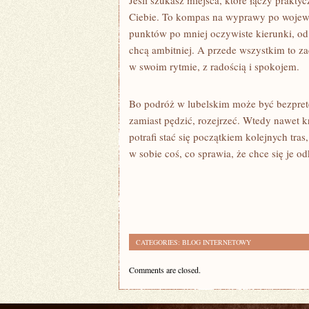
Jeśli szukasz miejsca, które łączy prakt
Ciebie. To kompas na wyprawy po wojewó
punktów po mniej oczywiste kierunki, od 
chcą ambitniej. A przede wszystkim to z
w swoim rytmie, z radością i spokojem.
Bo podróż w lubelskim może być bezprete
zamiast pędzić, rozejrzeć. Wtedy nawet k
potrafi stać się początkiem kolejnych tr
w sobie coś, co sprawia, że chce się je 
CATEGORIES:
BLOG INTERNETOWY
Comments are closed.