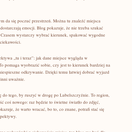
ym da się poczuć przestrzeń. Można tu znaleźć miejsca
e dostarczają emocji. Blog pokazuje, że nie trzeba szukać
ie. Czasem wystarczy wybrać kierunek, spakować wygodne
 ciekawości.
ektywa „tu i teraz”: jak dane miejsce wygląda w
o pomaga wyobrazić sobie, czy jest to kierunek bardziej na
 niespieszne odkrywanie. Dzięki temu łatwiej dobrać wyjazd
 inni uważnie.
tę do tego, by ruszyć w drogę po Lubelszczyźnie. To region,
ść coś nowego: raz będzie to świetne światło do zdjęć,
zuje, że warto wracać, bo to, co znane, potrafi stać się
spektywy.