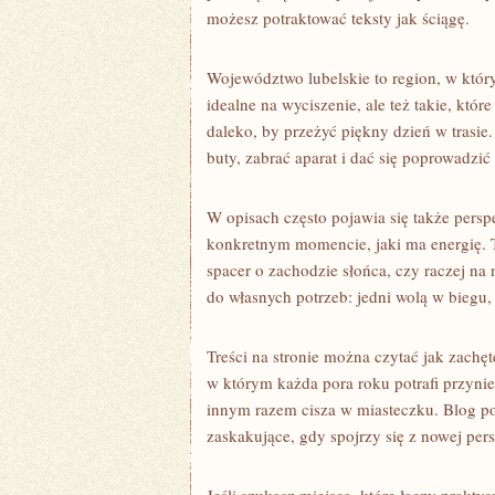
możesz potraktować teksty jak ściągę.
Województwo lubelskie to region, w któr
idealne na wyciszenie, ale też takie, któr
daleko, by przeżyć piękny dzień w tras
buty, zabrać aparat i dać się poprowadzić
W opisach często pojawia się także persp
konkretnym momencie, jaki ma energię. T
spacer o zachodzie słońca, czy raczej na
do własnych potrzeb: jedni wolą w biegu,
Treści na stronie można czytać jak zachę
w którym każda pora roku potrafi przynie
innym razem cisza w miasteczku. Blog poka
zaskakujące, gdy spojrzy się z nowej per