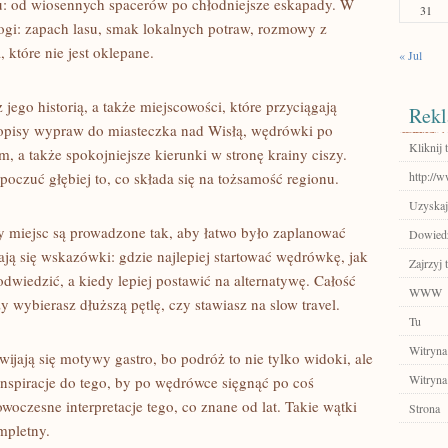
ku: od wiosennych spacerów po chłodniejsze eskapady. W
31
rogi: zapach lasu, smak lokalnych potraw, rozmowy z
 które nie jest oklepane.
« Jul
z jego historią, a także miejscowości, które przyciągają
Rekl
 opisy wypraw do miasteczka nad Wisłą, wędrówki po
Kliknij 
 a także spokojniejsze kierunki w stronę krainy ciszy.
 poczuć głębiej to, co składa się na tożsamość regionu.
http://w
Uzyskaj
y miejsc są prowadzone tak, aby łatwo było zaplanować
Dowiedz 
ją się wskazówki: gdzie najlepiej startować wędrówkę, jak
Zajrzyj t
dwiedzić, a kiedy lepiej postawić na alternatywę. Całość
WWW
wybierasz dłuższą pętlę, czy stawiasz na slow travel.
Tu
Witryna
ijają się motywy gastro, bo podróż to nie tylko widoki, ale
Witryna
inspiracje do tego, by po wędrówce sięgnąć po coś
czesne interpretacje tego, co znane od lat. Takie wątki
Strona
ompletny.