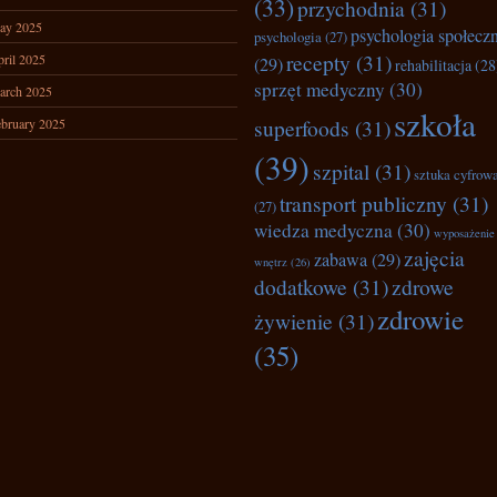
(33)
przychodnia
(31)
ay 2025
psychologia społecz
psychologia
(27)
recepty
(31)
ril 2025
(29)
rehabilitacja
(28
sprzęt medyczny
(30)
arch 2025
szkoła
superfoods
(31)
bruary 2025
(39)
szpital
(31)
sztuka cyfrow
transport publiczny
(31)
(27)
wiedza medyczna
(30)
wyposażenie
zajęcia
zabawa
(29)
wnętrz
(26)
dodatkowe
(31)
zdrowe
zdrowie
żywienie
(31)
(35)