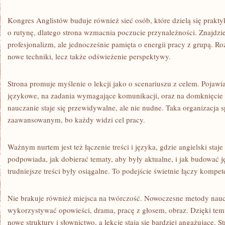
Kongres Anglistów buduje również sieć osób, które dzielą się prakty
o rutynę, dlatego strona wzmacnia poczucie przynależności. Znajdzie
profesjonalizm, ale jednocześnie pamięta o energii pracy z grupą. R
nowe techniki, lecz także odświeżenie perspektywy.
Strona promuje myślenie o lekcji jako o scenariuszu z celem. Pojawia
językowe, na zadania wymagające komunikacji, oraz na domknięcie z
nauczanie staje się przewidywalne, ale nie nudne. Taka organizacja 
zaawansowanym, bo każdy widzi cel pracy.
Ważnym nurtem jest też łączenie treści i języka, gdzie angielski staje
podpowiada, jak dobierać tematy, aby były aktualne, i jak budować 
trudniejsze treści były osiągalne. To podejście świetnie łączy komp
Nie brakuje również miejsca na twórczość. Nowoczesne metody nau
wykorzystywać opowieści, drama, pracę z głosem, obraz. Dzięki temu
nowe struktury i słownictwo, a lekcje stają się bardziej angażujące. S