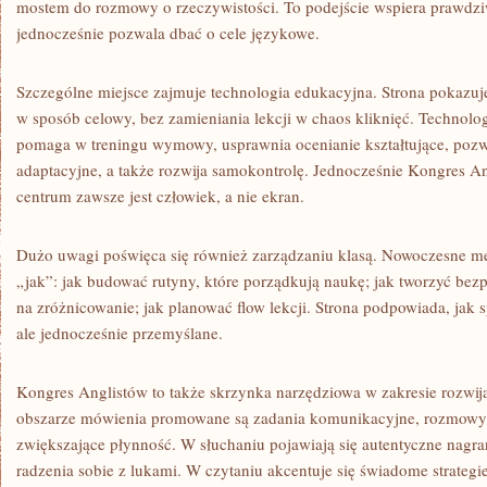
mostem do rozmowy o rzeczywistości. To podejście wspiera prawdzi
jednocześnie pozwala dbać o cele językowe.
Szczególne miejsce zajmuje technologia edukacyjna. Strona pokazuj
w sposób celowy, bez zamieniania lekcji w chaos kliknięć. Technologi
pomaga w treningu wymowy, usprawnia ocenianie kształtujące, pozw
adaptacyjne, a także rozwija samokontrolę. Jednocześnie Kongres A
centrum zawsze jest człowiek, a nie ekran.
Dużo uwagi poświęca się również zarządzaniu klasą. Nowoczesne meto
„jak”: jak budować rutyny, które porządkują naukę; jak tworzyć bez
na zróżnicowanie; jak planować flow lekcji. Strona podpowiada, jak s
ale jednocześnie przemyślane.
Kongres Anglistów to także skrzynka narzędziowa w zakresie rozwij
obszarze mówienia promowane są zadania komunikacyjne, rozmowy 
zwiększające płynność. W słuchaniu pojawiają się autentyczne nagran
radzenia sobie z lukami. W czytaniu akcentuje się świadome strategi