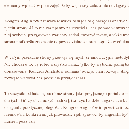
elementy wplatać w plan zajęć, żeby wspierały cele, a nie odciągały 
Kongres Anglistów zauważa również rosnącą rolę narzędzi opartych o
ujęciu strony AI to nie zastępstwo nauczyciela, lecz pomoc w tworze
niej szybciej przygotować warianty zadań, tworzyć teksty, a także t
strona podkreśla znaczenie odpowiedzialności oraz tego, że w edukacj
W całym przekazie strony przewija się myśl, że innowacyjna metodyk
Nie chodzi o to, by robić wszystko naraz, tylko by wybierać jedną t
dopasowany. Kongres Anglistów pomaga tworzyć plan rozwoju, dzięk
rozwijać warsztat bez poczucia przytłoczenia.
To wszystko składa się na obraz strony jako przyjaznego portalu o 
dla tych, którzy chcą uczyć mądrzej, tworzyć bardziej angażujące ku
osiąganiu praktycznej biegłości. Kongres Anglistów to przestrzeń ro
rzemiosła z konkretem: jak prowadzić i jak sprawić, by angielski był
kursie i poza salą.