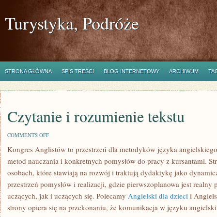
Turystyka, Podróże
STRONA GŁÓWNA
SPIS TREŚCI
BLOG INTERNETOWY
ARCHIWUM
TA
Czytanie i rozumienie tekstu
ON
COMMENTS OFF
CZYTANIE
Kongres Anglistów to przestrzeń dla metodyków języka angielskieg
I
ROZUMIENIE
metod nauczania i konkretnych pomysłów do pracy z kursantami. Str
TEKSTU
osobach, które stawiają na rozwój i traktują dydaktykę jako dynami
przestrzeń pomysłów i realizacji, gdzie pierwszoplanowa jest realny 
uczących, jak i uczących się. Polecamy
Angielski dla dzieci
i Angiel
strony opiera się na przekonaniu, że komunikacja w języku angielskim