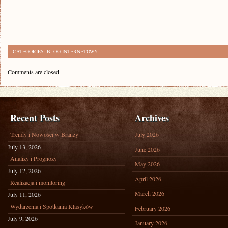
CATEGORIES:
BLOG INTERNETOWY
Comments are closed.
Recent Posts
Archives
Trendy i Nowości w Branży
July 2026
July 13, 2026
June 2026
Analizy i Prognozy
May 2026
July 12, 2026
April 2026
Realizacja i monitoring
March 2026
July 11, 2026
Wydarzenia i Spotkania Klasyków
February 2026
July 9, 2026
January 2026