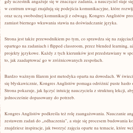
gdy uczestnik angażuje się w znaczące zadania, a nauczyciel staje si
w centrum uwagi znajdują się podejścia komunikacyjne, które rozwij
oraz uczą swobodnej komunikacji z odwagą. Kongres Anglistów prom
zamiast biernego wkuwania stawia na doświadczanie języka.
Strona jest także przewodnikiem po tym, co sprawdza się na zajęcia
opartego na zadaniach i flipped classroom, przez blended learning, 
projekty językowe. Każdy z tych kierunków jest przedstawiany w sp
to, jak zaadaptować go w zróżnicowanych zespołach.
Bardzo ważnym filarem jest metodyka oparta na dowodach. W świeci
się błyskawicznie, Kongres Anglistów pomaga odróżnić puste hasło o
Strona pokazuje, jak łączyć intuicję nauczyciela z strukturą lekcji, ab
jednocześnie dopasowany do potrzeb.
Kongres Anglistów podkreśla też rolę zaangażowania. Nauczanie angi
zestawem zadań do „odhaczenia”, a staje się procesem budowania ko
znajdziesz inspiracje, jak tworzyć zajęcia oparte na temacie, które wci