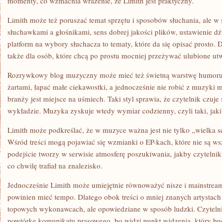
momenty, co wzmacnia wrażenie, że Limith jest praktyczny.
Limith może też poruszać temat sprzętu i sposobów słuchania, ale w 
słuchawkami a głośnikami, sens dobrej jakości plików, ustawienie 
platform na wybory słuchacza to tematy, które da się opisać prosto. D
także dla osób, które chcą po prostu mocniej przeżywać ulubione ut
Rozrywkowy blog muzyczny może mieć też świetną warstwę humoru.
żartami, łapać małe ciekawostki, a jednocześnie nie robić z muzyki 
branży jest miejsce na uśmiech. Taki styl sprawia, że czytelnik czuje
wykładzie. Muzyka zyskuje wtedy wymiar codzienny, czyli taki, jaki
Limith może podkreślać, że w muzyce ważna jest nie tylko „wielka sc
Wśród treści mogą pojawiać się wzmianki o EP-kach, które nie są wsz
podejście tworzy w serwisie atmosferę poszukiwania, jakby czytelnik
co chwilę trafiał na znalezisko.
Jednocześnie Limith może umiejętnie równoważyć nisze i mainstrea
powinien mieć tempo. Dlatego obok treści o mniej znanych artystach
topowych wykonawcach, ale opowiedziane w sposób ludzki. Czytelnik
powtórkę komunikatu prasowego, bo widzi punkt widzenia, który bu