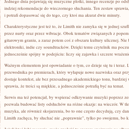
Jednego dnia pojawiają się muzyczne plotki, innego recenzje po ods
indziej rekomendacje do wieczornego słuchania. Ten zestaw sprawia, 
i potrafi dopasować się do tego, czy ktoś ma akurat dwie minuty.
Charakterystyczne jest też to, że Limith nie zamyka się w jednej szuf
przez nurty oraz przez wibracje. Obok tematów związanych z popem
gitarowym graniu, a zaraz potem coś z obszaru kultury ulicznej. Nie 
elektroniki, indie czy soundtracków. Dzięki temu czytelnik ma poczuc
jednocześnie spójny w podejściu: liczy się zajawka i szczere wrażeni
Ważnym elementem jest opowiadanie o tym, co dzieje się tu i teraz. 
przewodnika po premierach, który wyłapuje nowe nazwiska oraz prz
dostaje kontekst, ale bez przesadnego akademickiego tonu, bardziej 
sprawia, że treści są miękkie, a jednocześnie potrafią być na temat.
Serwis ma też potencjał, by wspierać odkrywanie muzyki poprzez zes
pozwala budować listy odsłuchów na różne okazje: na wieczór. W tle
muzyka, ale również skojarzenia, bo to one często decydują, czy da
Limith zachęca, by słuchać nie „poprawnie”, tylko po swojemu, bo 