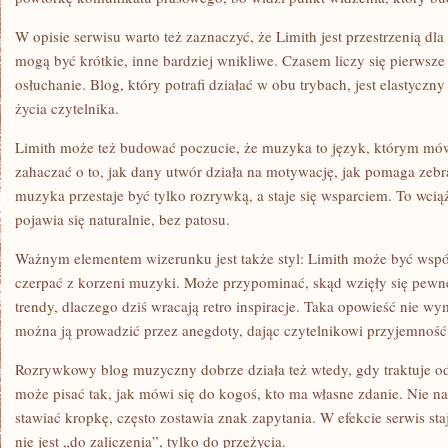
W opisie serwisu warto też zaznaczyć, że Limith jest przestrzenią dla
mogą być krótkie, inne bardziej wnikliwe. Czasem liczy się pierwsz
osłuchanie. Blog, który potrafi działać w obu trybach, jest elastyczn
życia czytelnika.
Limith może też budować poczucie, że muzyka to język, którym mów
zahaczać o to, jak dany utwór działa na motywację, jak pomaga zebra
muzyka przestaje być tylko rozrywką, a staje się wsparciem. To wciąż 
pojawia się naturalnie, bez patosu.
Ważnym elementem wizerunku jest także styl: Limith może być współ
czerpać z korzeni muzyki. Może przypominać, skąd wzięły się pewne
trendy, dlaczego dziś wracają retro inspiracje. Taka opowieść nie 
można ją prowadzić przez anegdoty, dając czytelnikowi przyjemnoś
Rozrywkowy blog muzyczny dobrze działa też wtedy, gdy traktuje od
może pisać tak, jak mówi się do kogoś, kto ma własne zdanie. Nie nar
stawiać kropkę, często zostawia znak zapytania. W efekcie serwis st
nie jest „do zaliczenia”, tylko do przeżycia.