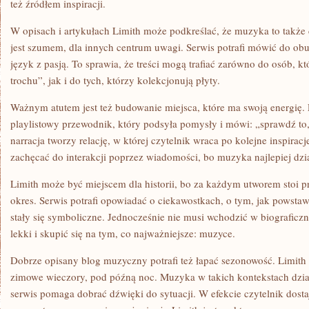
też źródłem inspiracji.
W opisach i artykułach Limith może podkreślać, że muzyka to także 
jest szumem, dla innych centrum uwagi. Serwis potrafi mówić do obu
język z pasją. To sprawia, że treści mogą trafiać zarówno do osób, k
trochu”, jak i do tych, którzy kolekcjonują płyty.
Ważnym atutem jest też budowanie miejsca, które ma swoją energię.
playlistowy przewodnik, który podsyła pomysły i mówi: „sprawdź to,
narracja tworzy relację, w której czytelnik wraca po kolejne inspirac
zachęcać do interakcji poprzez wiadomości, bo muzyka najlepiej dział
Limith może być miejscem dla historii, bo za każdym utworem stoi 
okres. Serwis potrafi opowiadać o ciekawostkach, o tym, jak powstaw
stały się symboliczne. Jednocześnie nie musi wchodzić w biograficz
lekki i skupić się na tym, co najważniejsze: muzyce.
Dobrze opisany blog muzyczny potrafi też łapać sezonowość. Limith
zimowe wieczory, pod późną noc. Muzyka w takich kontekstach dział
serwis pomaga dobrać dźwięki do sytuacji. W efekcie czytelnik dos