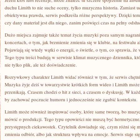
Jeżeli ktoś lubi recenzje, może znaleźć tu szczere spojrzenie na albu
duchu Limith to nie suche oceny, tylko muzyczna historia. Zamiast ud
obiektywna prawda, serwis podkreśla różne perspektywy. Dzięki tem
czy dany materiał jest dla niego, zanim poświęci czas na pełny odsłu
Dużo miejsca zajmuje także temat życia muzyki poza samym nagran
koncertach, o tym, jak brzmienie zmienia się w klubie, na festiwalu
Pojawiają się wtedy wątki o energii, o świetle, o tym, co sprawia, że
Tego typu treści budują w serwisie klimat muzycznego dziennika, k
nie tylko plik, ale też doświadczenie.
Rozrywkowy charakter Limith widać również w tym, że serwis chętni
Muzyka żyje dziś w towarzystwie krótkich form wideo i Limith może 
przenikają. Czasem chodzi o hit z sieci, a czasem o dyskusję. W ka
by zachować poczucie humoru i jednocześnie nie zgubić kontekstu.
Limith może również inspirować osoby, które same tworzą, bo muzyc
mówić o produkcji. Tego typu opowieści nie muszą być hermetyczne
przystępnych ciekawostek. Czytelnik dowiaduje się, czym różni się mi
zmienia odbiór, albo jak struktura wpływa na emocje. Serwis staje si