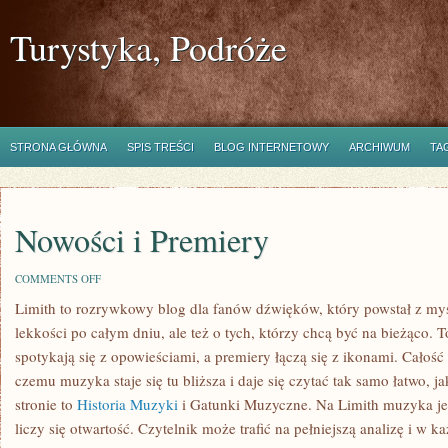
Turystyka, Podróże
STRONA GŁÓWNA
SPIS TREŚCI
BLOG INTERNETOWY
ARCHIWUM
TA
Nowości i Premiery
ON
COMMENTS OFF
NOWOŚCI
Limith to rozrywkowy blog dla fanów dźwięków, który powstał z myś
I
PREMIERY
lekkości po całym dniu, ale też o tych, którzy chcą być na bieżąco. 
spotykają się z opowieściami, a premiery łączą się z ikonami. Całość
czemu muzyka staje się tu bliższa i daje się czytać tak samo łatwo, j
stronie to
Historia Muzyki
i Gatunki Muzyczne. Na Limith muzyka jest
liczy się otwartość. Czytelnik może trafić na pełniejszą analizę i w 