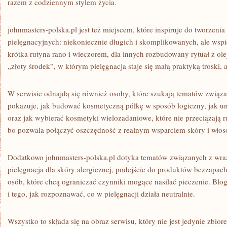
razem z codziennym stylem życia.
johnmasters-polska.pl jest też miejscem, które inspiruje do tworzeni
pielęgnacyjnych: niekoniecznie długich i skomplikowanych, ale wspi
krótka rutyna rano i wieczorem, dla innych rozbudowany rytuał z ol
„złoty środek”, w którym pielęgnacja staje się małą praktyką troski, 
W serwisie odnajdą się również osoby, które szukają tematów związ
pokazuje, jak budować kosmetyczną półkę w sposób logiczny, jak u
oraz jak wybierać kosmetyki wielozadaniowe, które nie przeciążają r
bo pozwala połączyć oszczędność z realnym wsparciem skóry i włos
Dodatkowo johnmasters-polska.pl dotyka tematów związanych z wrażl
pielęgnacja dla skóry alergicznej, podejście do produktów bezzapac
osób, które chcą ograniczać czynniki mogące nasilać pieczenie. Blog 
i tego, jak rozpoznawać, co w pielęgnacji działa neutralnie.
Wszystko to składa się na obraz serwisu, który nie jest jedynie zbio