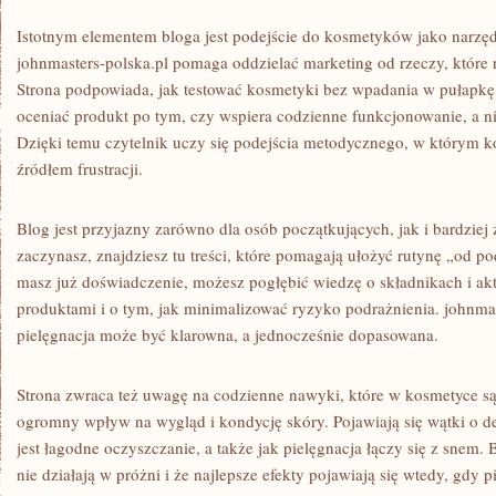
Istotnym elementem bloga jest podejście do kosmetyków jako narzędz
johnmasters-polska.pl pomaga oddzielać marketing od rzeczy, które r
Strona podpowiada, jak testować kosmetyki bez wpadania w pułapkę „
oceniać produkt po tym, czy wspiera codzienne funkcjonowanie, a n
Dzięki temu czytelnik uczy się podejścia metodycznego, w którym k
źródłem frustracji.
Blog jest przyjazny zarówno dla osób początkujących, jak i bardziej
zaczynasz, znajdziesz tu treści, które pomagają ułożyć rutynę „od po
masz już doświadczenie, możesz pogłębić wiedzę o składnikach i ak
produktami i o tym, jak minimalizować ryzyko podrażnienia. johnmas
pielęgnacja może być klarowna, a jednocześnie dopasowana.
Strona zwraca też uwagę na codzienne nawyki, które w kosmetyce są
ogromny wpływ na wygląd i kondycję skóry. Pojawiają się wątki o de
jest łagodne oczyszczanie, a także jak pielęgnacja łączy się z snem
nie działają w próżni i że najlepsze efekty pojawiają się wtedy, gdy 