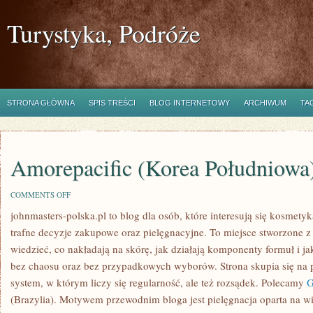
Turystyka, Podróże
STRONA GŁÓWNA
SPIS TREŚCI
BLOG INTERNETOWY
ARCHIWUM
TA
Amorepacific (Korea Południowa
ON
COMMENTS OFF
AMOREPACIFIC
johnmasters-polska.pl to blog dla osób, które interesują się kosmet
(KOREA
POŁUDNIOWA)
trafne decyzje zakupowe oraz pielęgnacyjne. To miejsce stworzone z 
wiedzieć, co nakładają na skórę, jak działają komponenty formuł i j
bez chaosu oraz bez przypadkowych wyborów. Strona skupia się na p
system, w którym liczy się regularność, ale też rozsądek. Polecamy
G
(Brazylia). Motywem przewodnim bloga jest pielęgnacja oparta na wie