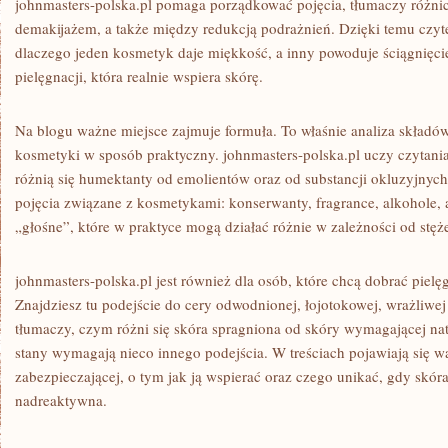
johnmasters-polska.pl pomaga porządkować pojęcia, tłumaczy różn
demakijażem, a także między redukcją podrażnień. Dzięki temu czyte
dlaczego jeden kosmetyk daje miękkość, a inny powoduje ściągnięcie
pielęgnacji, która realnie wspiera skórę.
Na blogu ważne miejsce zajmuje formuła. To właśnie analiza składó
kosmetyki w sposób praktyczny. johnmasters-polska.pl uczy czytania
różnią się humektanty od emolientów oraz od substancji okluzyjnyc
pojęcia związane z kosmetykami: konserwanty, fragrance, alkohole, 
„głośne”, które w praktyce mogą działać różnie w zależności od stęż
johnmasters-polska.pl jest również dla osób, które chcą dobrać pielęg
Znajdziesz tu podejście do cery odwodnionej, łojotokowej, wrażliwej
tłumaczy, czym różni się skóra spragniona od skóry wymagającej nat
stany wymagają nieco innego podejścia. W treściach pojawiają się w
zabezpieczającej, o tym jak ją wspierać oraz czego unikać, gdy skóra 
nadreaktywna.