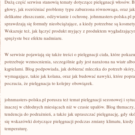
Dużą część serwisu stanowią tematy dotyczące pielęgnacji włosów. Bl
głowy, jak rozróżniać problemy typu zaburzona równowaga, oraz ja
delikatne złuszczanie, odżywianie i ochronę. johnmasters-polska.pl 
sprawdzają się formuły nieobciążające, a kiedy potrzebne są kosmety
Wskazuje też, jak łączyć produkt myjący z produktem wygładzającym
sprężyste bez efektu nadmiaru.
W serwisie pojawiają się także treści o pielęgnacji ciała, które pokaz
potrzebuje wzmocnienia, szczególnie gdy jest narażona na wiatr albo
kąpielami. Blog podpowiada, jak dobierać mleczka do potrzeb skóry,
wymagające, takie jak kolana, oraz jak budować nawyki, które popra
poczucia, że pielęgnacja to kolejny obowiązek.
johnmasters-polska.pl porusza też temat pielęgnacji sezonowej i sytu
inaczej w chłodnych miesiącach niż w czasie upałów. Blog tłumaczy, 
tendencja do podrażnień, a także jak upraszczać pielęgnację, gdy skó
się wskazówki dotyczące pielęgnacji podczas zmiany klimatu, kiedy
temperaturę.