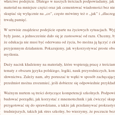
właściwe podejście. Dlatego w naszych treściach podpowiadamy, jak 
materiał na mniejsze części oraz jak cementować wiadomości bez nie
skupiać się wyłącznie na „co”, często mówimy też o „jak” i „dlacze
trwałą pamięć.
W serwisie znajdziesz podejście oparte na życiowych sytuacjach. Wy
były jasne, a jednocześnie dało się je zastosować od razu. Chcemy, 
że edukacja nie musi być oderwana od życia, bo można ją łączyć z 
przyjemnym działaniem. Pokazujemy, jak wykorzystywać proste obs
myślenia.
Duży nacisk kładziemy na materiały, które wspierają pracę z treściam
tematy z obszaru języka polskiego, logiki, nauk przyrodniczych, ko
słownictwa. Zależy nam, aby poruszać te wątki w sposób zachęcając
przedmiot można zrozumieć, jeśli dobierze się odpowiednie przykład
Ważnym nurtem są treści dotyczące kompetencji szkolnych. Podpowia
budować porządki, jak korzystać z mnemotechnik i jak ćwiczyć skupi
przygotować się do sprawdzianu, a także jak przełamywać prokrast
trudniejszych, takich jak stres szkolny, bo wierzymy, że poczucie b