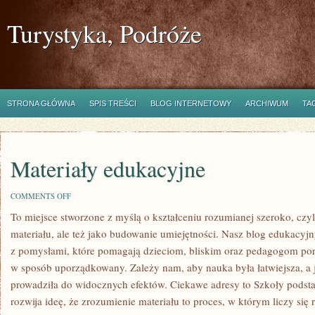
Turystyka, Podróże
STRONA GŁÓWNA
SPIS TREŚCI
BLOG INTERNETOWY
ARCHIWUM
TA
Materiały edukacyjne
ON
COMMENTS OFF
MATERIAŁY
To miejsce stworzone z myślą o kształceniu rozumianej szeroko, czyli
EDUKACYJNE
materiału, ale też jako budowanie umiejętności. Nasz blog edukacyj
z pomysłami, które pomagają dzieciom, bliskim oraz pedagogom por
w sposób uporządkowany. Zależy nam, aby nauka była łatwiejsza, a 
prowadziła do widocznych efektów. Ciekawe adresy to Szkoły pods
rozwija ideę, że zrozumienie materiału to proces, w którym liczy się