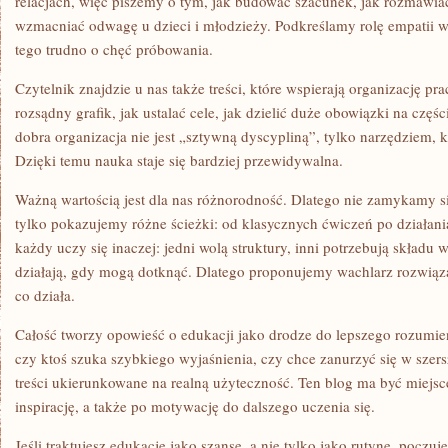
relacjach, więc piszemy o tym, jak budować szacunek, jak rozmawiać
wzmacniać odwagę u dzieci i młodzieży. Podkreślamy rolę empatii w 
tego trudno o chęć próbowania.
Czytelnik znajdzie u nas także treści, które wspierają organizację pr
rozsądny grafik, jak ustalać cele, jak dzielić duże obowiązki na czę
dobra organizacja nie jest „sztywną dyscypliną”, tylko narzędziem, k
Dzięki temu nauka staje się bardziej przewidywalna.
Ważną wartością jest dla nas różnorodność. Dlatego nie zamykamy s
tylko pokazujemy różne ścieżki: od klasycznych ćwiczeń po działan
każdy uczy się inaczej: jedni wolą struktury, inni potrzebują składu w 
działają, gdy mogą dotknąć. Dlatego proponujemy wachlarz rozwiąz
co działa.
Całość tworzy opowieść o edukacji jako drodze do lepszego rozumien
czy ktoś szuka szybkiego wyjaśnienia, czy chce zanurzyć się w szer
treści ukierunkowane na realną użyteczność. Ten blog ma być miejsc
inspirację, a także po motywację do dalszego uczenia się.
Jeśli traktujesz edukację jako szansę, a nie tylko jako rutynę, poczuje