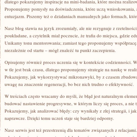
dlatego pokazujemy inspiracje na mini-badania, które można realiz
Proponujemy pomysły na doświadczenia, które uczą wnioskowania, a
entuzjazm. Piszemy też o działaniach manualnych jako formach, któr
Nasz blog stawia na język zrozumiały, ale nie rezygnuje z rzetelnośc
poukładane, a czytelnik miał poczucie, że trafia do miejsca, gdzie edu
Unikamy tonu mentorowania; zamiast tego proponujemy współpracę.
niezależnie od startu – mógł znaleźć tu punkt zaczepienia.
Opisujemy również proces uczenia się w kontekście codzienności. W
w tle jest brak czasu, dlatego proponujemy strategie na naukę w real
Pokazujemy, jak wykorzystywać mikronawyki, by z czasem zbudow
uwagę na znaczenie regeneracji, bo bez nich trudno o efektywność.
W treściach często wracamy do myśli, że błąd jest naturalnym elem
budować nastawienie progresywne, w którym liczy się proces, a nie
Pokazujemy, jak analizować błędy: czy wynikały z złej strategii, i ja
naprawcze. Dzięki temu uczeń staje się bardziej odporny.
Nasz serwis jest też przestrzenią dla tematów związanych z relacjami