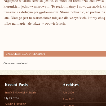
Najlepsze w takim serwisie jest to, że może on rozbudzać ciekawość.
kierunkiem jednowymiarowym. To region natury i nowoczesności, kt
uważnie i z dobrym przygotowaniem. Strona pokazuje, że podróż na 
lata. Dlatego jest to wartościowe miejsce dla wszystkich, którzy ch
tylko na mapie, ale także w opowieściach.
CATEGORIES:
BLOG INTERNETOWY
Comments are closed.
Recent Posts
Archives
Trendy i Nowości w Branży
July 2026
July 13, 2026
June 2026
Analizy i Prognozy