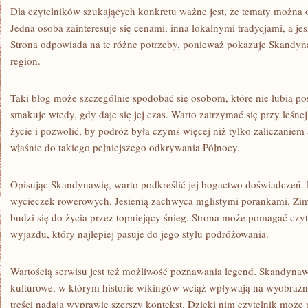
Dla czytelników szukających konkretu ważne jest, że tematy można 
Jedna osoba zainteresuje się cenami, inna lokalnymi tradycjami, a je
Strona odpowiada na te różne potrzeby, ponieważ pokazuje Skandy
region.
Taki blog może szczególnie spodobać się osobom, które nie lubią po
smakuje wtedy, gdy daje się jej czas. Warto zatrzymać się przy leśnej
życie i pozwolić, by podróż była czymś więcej niż tylko zaliczaniem
właśnie do takiego pełniejszego odkrywania Północy.
Opisując Skandynawię, warto podkreślić jej bogactwo doświadczeń.
wycieczek rowerowych. Jesienią zachwyca mglistymi porankami. Zim
budzi się do życia przez topniejący śnieg. Strona może pomagać cz
wyjazdu, który najlepiej pasuje do jego stylu podróżowania.
Wartością serwisu jest też możliwość poznawania legend. Skandynaw
kulturowe, w którym historie wikingów wciąż wpływają na wyobraźn
treści nadają wyprawie szerszy kontekst. Dzięki nim czytelnik może