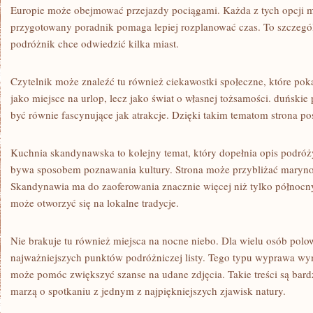
Europie może obejmować przejazdy pociągami. Każda z tych opcji m
przygotowany poradnik pomaga lepiej rozplanować czas. To szczegól
podróżnik chce odwiedzić kilka miast.
Czytelnik może znaleźć tu również ciekawostki społeczne, które pok
jako miejsce na urlop, lecz jako świat o własnej tożsamości. duński
być równie fascynujące jak atrakcje. Dzięki takim tematom strona p
Kuchnia skandynawska to kolejny temat, który dopełnia opis podróż
bywa sposobem poznawania kultury. Strona może przybliżać marynow
Skandynawia ma do zaoferowania znacznie więcej niż tylko północny
może otworzyć się na lokalne tradycje.
Nie brakuje tu również miejsca na nocne niebo. Dla wielu osób polo
najważniejszych punktów podróżniczej listy. Tego typu wyprawa wy
może pomóc zwiększyć szanse na udane zdjęcia. Takie treści są bard
marzą o spotkaniu z jednym z najpiękniejszych zjawisk natury.