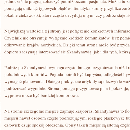
jednocześnie pragną zobaczyć podróż oczami pasjonata. Można tu zna
pomagają uniknąć typowych błędów. Tematyka strony przybliża zarów
lokalne ciekawostki, które często decydują o tym, czy podróż staje 
Największą wartością tej strony jest połączenie konkretnych informa
Czytelnik nie otrzymuje wyłącznie krótkich komunikatów, lecz pełni
odkrywanie krajów nordyckich. Dzięki temu strona może być przydat
dopiero zaczynają interesować się Skandynawią, jak i dla tych, któr
Podróż po Skandynawii wymaga często innego przygotowania niż kr
południowych kurortów. Pogoda potrafi być kapryśna, odległości by
wymagać planowania. Dlatego praktyczne artykuły są niezwykle waż
podróżować wygodnie. Strona pomaga przygotować plan i pokazuje,
wyprawa może być bardziej komfortowa.
Na stronie szczególne miejsce zajmuje krajobraz. Skandynawia to fio
miejscu nawet osobom często podróżującym. rozległe płaskowyże bu
człowiek czuje spokój otoczenia. Opisy takich miejsc są istotną częś