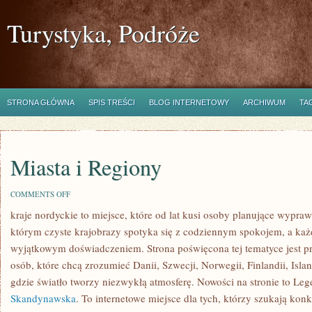
Turystyka, Podróże
STRONA GŁÓWNA
SPIS TREŚCI
BLOG INTERNETOWY
ARCHIWUM
TA
Miasta i Regiony
ON
COMMENTS OFF
MIASTA
kraje nordyckie to miejsce, które od lat kusi osoby planujące wypra
I
REGIONY
którym czyste krajobrazy spotyka się z codziennym spokojem, a ka
wyjątkowym doświadczeniem. Strona poświęcona tej tematyce jest 
osób, które chcą zrozumieć Danii, Szwecji, Norwegii, Finlandii, Isla
gdzie światło tworzy niezwykłą atmosferę. Nowości na stronie to Leg
Skandynawska
. To internetowe miejsce dla tych, którzy szukają konk