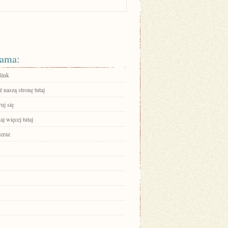
ama:
link
 naszą stronę tutaj
ruj się
aj więcej tutaj
teraz