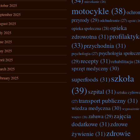
(34)
mieszkanie
(26)
tober 2025
motocykle
(38)
ochro
ptember 2025
przyrody
(29)
odchudzanie
(27)
ogród
(2
ugust 2025
opieka
opieka społeczna
(28)
ly 2025
profilaktyk
zdrowotna
(31)
ne 2025
(33)
przychodnia
(31)
ay 2025
psychologia społecz
psychologia
(27)
recepty
(31)
ril 2025
(29)
rehabilitacja
(28
sprzęt medyczny
(30)
arch 2025
szkoła
superfoods
(31)
bruary 2025
(39)
szpital
(31)
sztuka cyfrow
transport publiczny
(31)
(27)
wiedza medyczna
(30)
wyposażenie
zajęcia
zabawa
(29)
wnętrz
(26)
dodatkowe
(31)
zdrowe
zdrowie
żywienie
(31)