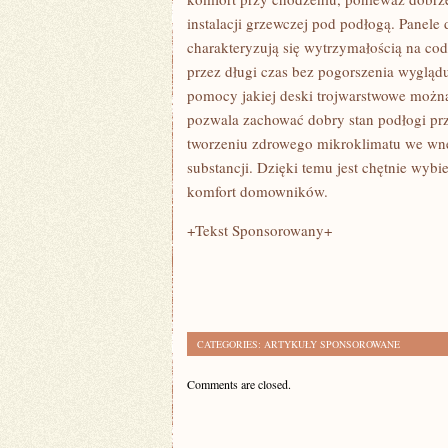
instalacji grzewczej pod podłogą. Panele
charakteryzują się wytrzymałością na co
przez długi czas bez pogorszenia wygląd
pomocy jakiej deski trojwarstwowe można
pozwala zachować dobry stan podłogi pr
tworzeniu zdrowego mikroklimatu we wnęt
substancji. Dzięki temu jest chętnie wybi
komfort domowników.
+Tekst Sponsorowany+
CATEGORIES:
ARTYKUŁY SPONSOROWANE
Comments are closed.