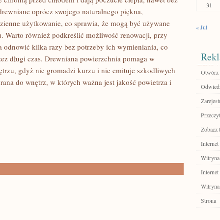
31
 drewniane oprócz swojego naturalnego piękna,
dzienne użytkowanie, co sprawia, że mogą być używane
« Jul
u. Warto również podkreślić możliwość renowacji, przy
 odnowić kilka razy bez potrzeby ich wymieniania, co
Rekl
zez długi czas. Drewniana powierzchnia pomaga w
rzu, gdyż nie gromadzi kurzu i nie emituje szkodliwych
Otwórz 
erana do wnętrz, w których ważna jest jakość powietrza i
Odwiedź
Zarejest
Przeczyt
Zobacz 
Internet
Witryna
Internet
Witryna
Strona