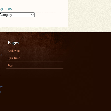
gories
Pages
Archiwum
ne
Spis Treści
Tagi
)
zny
)