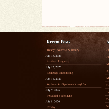
Recent Posts
A
Trendy i Nowości w Branży
Ju
July 13, 2026
Ju
Analizy i Prognozy
M
July 12, 2026
Ap
Realizacja i monitoring
M
July 11, 2026
Wydarzenia i Spotkania Klasyków
Fe
July 9, 2026
Ja
Poradniki Budowlane
D
July 8, 2026
N
Czechy