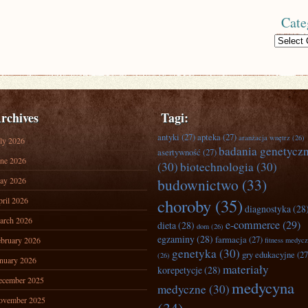
Cate
Categories
rchives
Tagi:
antyki
(27)
apteka
(27)
aranżacja wnętrz
(26)
ly 2026
badania genetycz
asertywność
(27)
ne 2026
(30)
biotechnologia
(30)
ay 2026
budownictwo
(33)
ril 2026
choroby
(35)
diagnostyka
(28
arch 2026
e-commerce
(29)
dieta
(28)
dom
(26)
egzaminy
(28)
farmacja
(27)
bruary 2026
fitness medyc
genetyka
(30)
gry edukacyjne
(27
(26)
nuary 2026
materiały
korepetycje
(28)
ecember 2025
medycyna
medyczne
(30)
ovember 2025