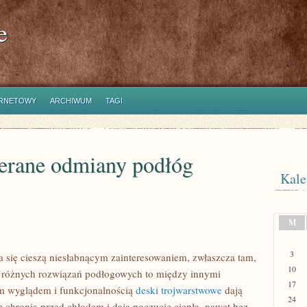
e
ERNETOWY
ARCHIWUM
TAGI
ierane odmiany podłóg
Kale
M
3
się cieszą niesłabnącym zainteresowaniem, zwłaszcza tam,
10
ród różnych rozwiązań podłogowych to między innymi
17
im wyglądem i funkcjonalnością
deski trojwarstwowe
dają
24
 chronią przed chłodem i dają poczucie ciepła, nawet bez