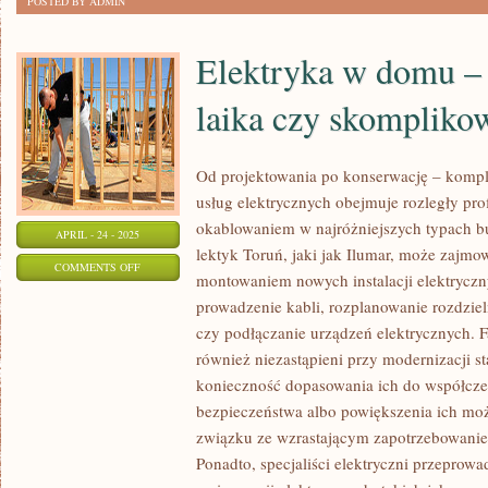
POSTED BY ADMIN
Elektryka w domu – 
laika czy skompliko
Od projektowania po konserwację – komple
usług elektrycznych obejmuje rozległy pro
okablowaniem w najróżniejszych typach 
APRIL - 24 - 2025
lektyk Toruń, jaki jak Ilumar, może zajmo
ON
COMMENTS OFF
montowaniem nowych instalacji elektryczny
ELEKTRYKA
prowadzenie kabli, rozplanowanie rozdzie
W
czy podłączanie urządzeń elektrycznych. F
DOMU
również niezastąpieni przy modernizacji st
–
konieczność dopasowania ich do współcz
ŁATWIZNA
bezpieczeństwa albo powiększenia ich mo
DLA
związku ze wzrastającym zapotrzebowaniem
LAIKA
Ponadto, specjaliści elektryczni przeprowa
CZY