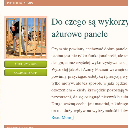
POSTED BY ADMIN
Do czego są wykorz
ażurowe panele
Czym się powinny cechować dobre panele
istotna jest nie tylko funkcjonalność, ale t
design, coraz częściej wykorzystywane s
APRIL - 25 - 2025
Wysokiej jakości Ażury Poznań wewnętrzn
ON
COMMENTS OFF
powinny przyciągać estetyką i precyzją w
DO
tylko motyw, ale też sposób, w jaki będzi
CZEGO
otoczeniem – kiedy krawędzie pozostają w
SĄ
przestrzeni, da się osiągnąć niezwykle subt
WYKORZYSTYWANE
Drugą ważną cechą jest materiał, z któreg
AŻUROWE
on ma duży wpływ na wytrzymałość i łatw
PANELE
Read More ]