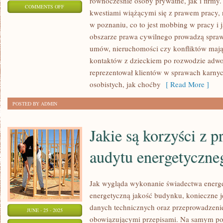
równocześnie osoby prywatne, jak i firmy.
ON
COMMENTS OFF
kwestiami wiążącymi się z prawem pracy, 
KANCELARIA
w poznaniu, co to jest mobbing w pracy i 
PRAWNA
obszarze prawa cywilnego prowadzą spraw
–
umów, nieruchomości czy konfliktów mają
KIEDY
kontaktów z dzieckiem po rozwodzie adwo
WARTO
reprezentował klientów w sprawach karnyc
ZWRÓCIĆ
osobistych, jak choćby
[ Read More ]
SIĘ
POSTED BY ADMIN
O
POMOC
Jakie są korzyści z 
audytu energetyczn
Jak wygląda wykonanie świadectwa energe
energetyczną jakość budynku, konieczne 
danych technicznych oraz przeprowadzeni
JUNE - 25 - 2025
obowiązującymi przepisami. Na samym po