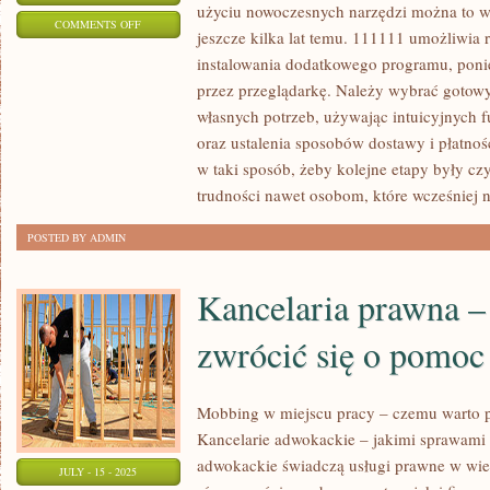
użyciu nowoczesnych narzędzi można to w
ON
COMMENTS OFF
jeszcze kilka lat temu. 111111 umożliwia 
CZY
instalowania dodatkowego programu, pon
WARTO
przez przeglądarkę. Należy wybrać gotow
URUCHOMIĆ
własnych potrzeb, używając intuicyjnych f
SKLEP
oraz ustalenia sposobów dostawy i płatnoś
INTERNETOWY
w taki sposób, żeby kolejne etapy były cz
BEZ
trudności nawet osobom, które wcześniej n
DZIAŁALNOŚCI
POSTED BY ADMIN
Kancelaria prawna –
zwrócić się o pomoc
Mobbing w miejscu pracy – czemu warto 
Kancelarie adwokackie – jakimi sprawami 
adwokackie świadczą usługi prawne w wiel
JULY - 15 - 2025