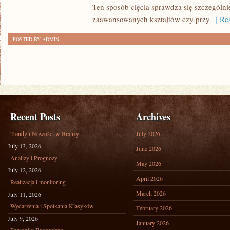
STYROPIANU
Ten sposób cięcia sprawdza się szczególni
zaawansowanych kształtów czy przy
[ Rea
POSTED BY ADMIN
Recent Posts
Archives
Trendy i Nowości w Branży
July 2026
July 13, 2026
June 2026
Analizy i Prognozy
May 2026
July 12, 2026
April 2026
Realizacja i monitoring
March 2026
July 11, 2026
Wydarzenia i Spotkania Klasyków
February 2026
July 9, 2026
January 2026