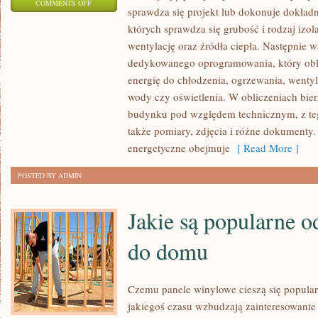
ON
COMMENTS OFF
sprawdza się projekt lub dokonuje dokładn
JAKIE
których sprawdza się grubość i rodzaj izol
SĄ
wentylację oraz źródła ciepła. Następnie w
KORZYŚCI
dedykowanego oprogramowania, który obl
Z
energię do chłodzenia, ogrzewania, wentyl
PRZEPROWADZENIA
wody czy oświetlenia. W obliczeniach bier
AUDYTU
budynku pod względem technicznym, z te
ENERGETYCZNEGO
także pomiary, zdjęcia i różne dokumenty
BUDYNKU
energetyczne obejmuje
[ Read More ]
POSTED BY ADMIN
Jakie są popularne 
do domu
Czemu panele winylowe cieszą się popula
jakiegoś czasu wzbudzają zainteresowanie 