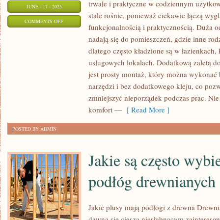
trwałe i praktyczne w codziennym użytkow
JUNE - 17 - 2025
stale rośnie, ponieważ ciekawie łączą wyg
ON
COMMENTS OFF
funkcjonalnością i praktycznością. Duża o
JAKIE
nadają się do pomieszczeń, gdzie inne rod
SĄ
dlatego często kładzione są w łazienkach,
POPULARNE
usługowych lokalach. Dodatkową zaletą d
ODMIANY
jest prosty montaż, który można wykonać b
PODŁÓG
narzędzi i bez dodatkowego kleju, co pozw
DO
zmniejszyć nieporządek podczas prac. Nie
DOMU
komfort —
[ Read More ]
POSTED BY ADMIN
Jakie są często wyb
podłóg drewnianych
Jakie plusy mają podłogi z drewna Drewn
dawna się cieszą niesłabnącym zaintereso