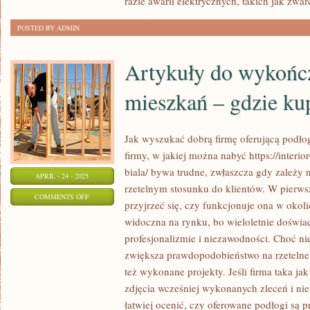
razie awarii elektrycznych, takich jak zwar
SKOMPLIKOWANE
POSTED BY ADMIN
PRACE?
Artykuły do wykońc
mieszkań – gdzie ku
Jak wyszukać dobrą firmę oferującą podłog
firmy, w jakiej można nabyć https://interior
biala/ bywa trudne, zwłaszcza gdy zależy
APRIL - 24 - 2025
rzetelnym stosunku do klientów. W pier
ON
COMMENTS OFF
przyjrzeć się, czy funkcjonuje ona w okolic
ARTYKUŁY
widoczna na rynku, bo wieloletnie doświa
DO
profesjonalizmie i niezawodności. Choć nie
WYKOŃCZENIA
zwiększa prawdopodobieństwo na rzetelne
DOMÓW
też wykonane projekty. Jeśli firma taka ja
I
zdjęcia wcześniej wykonanych zleceń i nie 
MIESZKAŃ
łatwiej ocenić, czy oferowane podłogi są 