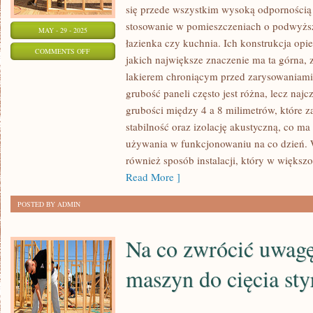
się przede wszystkim wysoką odpornością
stosowanie w pomieszczeniach o podwyższo
MAY - 29 - 2025
łazienka czy kuchnia. Ich konstrukcja opie
ON
COMMENTS OFF
jakich największe znaczenie ma ta górna,
JAK
lakierem chroniącym przed zarysowaniami 
ODPOWIEDNIO
grubość paneli często jest różna, lecz najc
DOBRAĆ
grubości między 4 a 8 milimetrów, które 
PANELE
stabilność oraz izolację akustyczną, co m
WINYLOWE
używania w funkcjonowaniu na co dzień.
NA
również sposób instalacji, który w większ
PODŁOGĘ
Read More ]
POSTED BY ADMIN
Na co zwrócić uwag
maszyn do cięcia st