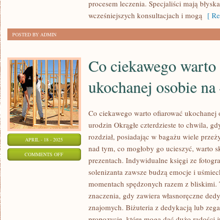
RECEPTY
procesem leczenia. Specjaliści mają błysk
ONLINE
wcześniejszych konsultacjach i mogą
[ Re
POSTED BY ADMIN
Co ciekawego warto 
ukochanej osobie na
Co ciekawego warto ofiarować ukochanej os
urodzin Okrągłe czterdzieste to chwila, gd
rozdział, posiadając w bagażu wiele przeży
APRIL - 18 - 2025
nad tym, co mogłoby go ucieszyć, warto sk
ON
COMMENTS OFF
prezentach. Indywidualne księgi ze fotogr
CO
solenizanta zawsze budzą emocje i uśmiec
CIEKAWEGO
momentach spędzonych razem z bliskimi. 
WARTO
znaczenia, gdy zawiera własnoręczne dedy
OFIAROWAĆ
znajomych. Biżuteria z dedykacją lub zega
UKOCHANEJ
propozycje, które mogą dać dużo radości j