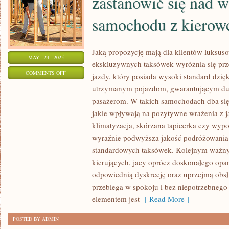
zastanowić się nad
samochodu z kierow
Jaką propozycję mają dla klientów luksus
MAY - 24 - 2025
ekskluzywnych taksówek wyróżnia się pr
ON
COMMENTS OFF
jazdy, który posiada wysoki standard dzię
W
utrzymanym pojazdom, gwarantującym duż
JAKICH
pasażerom. W takich samochodach dba się 
PRZYPADKACH
jakie wpływają na pozytywne wrażenia z ja
WARTO
klimatyzacja, skórzana tapicerka czy wypo
ZASTANOWIĆ
wyraźnie podwyższa jakość podróżowani
standardowych taksówek. Kolejnym ważn
SIĘ
kierujących, jacy oprócz doskonałego opa
NAD
odpowiednią dyskrecję oraz uprzejmą obs
WYNAJMEM
przebiega w spokoju i bez niepotrzebnego
SAMOCHODU
elementem jest
[ Read More ]
Z
KIEROWCĄ
POSTED BY ADMIN