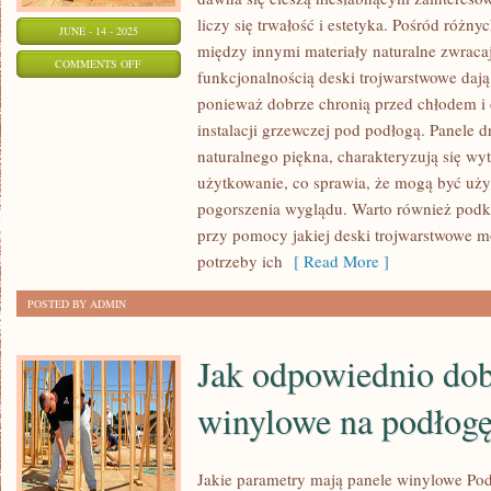
liczy się trwałość i estetyka. Pośród róż
JUNE - 14 - 2025
między innymi materiały naturalne zwrac
ON
COMMENTS OFF
funkcjonalnością deski trojwarstwowe daj
JAKIE
ponieważ dobrze chronią przed chłodem i 
SĄ
instalacji grzewczej pod podłogą. Panele 
CZĘSTO
naturalnego piękna, charakteryzują się wy
WYBIERANE
użytkowanie, co sprawia, że mogą być uży
ODMIANY
pogorszenia wyglądu. Warto również podkr
PODŁÓG
przy pomocy jakiej deski trojwarstwowe m
DREWNIANYCH
potrzeby ich
[ Read More ]
POSTED BY ADMIN
Jak odpowiednio dob
winylowe na podłog
Jakie parametry mają panele winylowe Pod