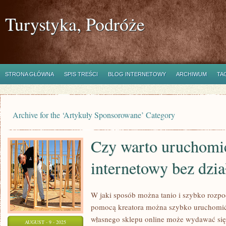
Turystyka, Podróże
STRONA GŁÓWNA
SPIS TREŚCI
BLOG INTERNETOWY
ARCHIWUM
TA
Archive for the ‘Artykuły Sponsorowane’ Category
Czy warto uruchomi
internetowy bez dzia
W jaki sposób można tanio i szybko rozp
pomocą kreatora można szybko uruchomić 
własnego sklepu online może wydawać się
AUGUST - 9 - 2025