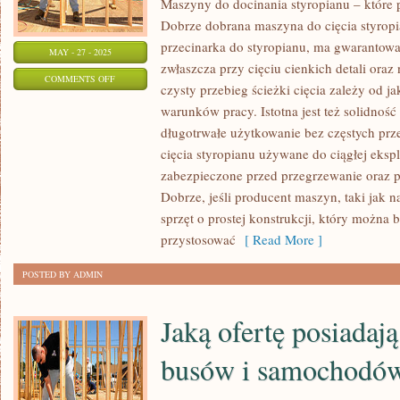
Maszyny do docinania styropianu – które 
Dobrze dobrana maszyna do cięcia styropi
przecinarka do styropianu, ma gwarantowa
MAY - 27 - 2025
zwłaszcza przy cięciu cienkich detali ora
ON
COMMENTS OFF
czysty przebieg ścieżki cięcia zależy od j
NA
warunków pracy. Istotna jest też solidność
CO
długotrwałe użytkowanie bez częstych pr
ZWRÓCIĆ
cięcia styropianu używane do ciągłej eksp
UWAGĘ
zabezpieczone przed przegrzewanie oraz p
PRZY
Dobrze, jeśli producent maszyn, taki jak
WYBORZE
sprzęt o prostej konstrukcji, który można 
MASZYN
przystosować
[ Read More ]
DO
POSTED BY ADMIN
CIĘCIA
STYROPIANU
Jaką ofertę posiadaj
busów i samochodó