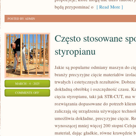
OSOBIE
będą przypominać o
[ Read More ]
NA
POSTED BY ADMIN
40
URODZINY
Często stosowane sp
styropianu
Jakie są popularne odmiany maszyn do ci
branży precyzyjne cięcie materiałów izol
trwałych i estetycznych rezultatów. Dobrz
MARCH - 4 - 2025
dokładną obróbkę i oszczędność czasu. K
ON
COMMENTS OFF
cięcia styropianu, taki jak STR-CUT, ma w 
CZĘSTO
rozwiązania dopasowane do potrzeb klien
STOSOWANE
zaliczają się urządzenia używające techno
SPOSOBY
umożliwia dokładne, precyzyjne cięcie. R
DO
wynoszącej mniej więcej 200 stopni Celsju
CIĘCIA
materiał, dając gładkie, równe krawędzie 