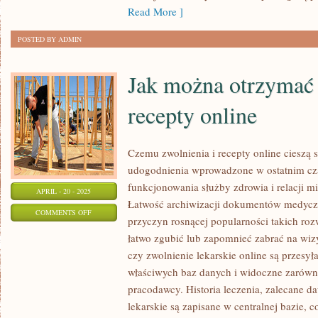
–
Read More ]
GDZIE
POSTED BY ADMIN
KUPIĆ
Jak można otrzymać 
recepty online
Czemu zwolnienia i recepty online cieszą 
udogodnienia wprowadzone w ostatnim cza
funkcjonowania służby zdrowia i relacji m
APRIL - 20 - 2025
Łatwość archiwizacji dokumentów medycz
ON
COMMENTS OFF
przyczyn rosnącej popularności takich ro
JAK
łatwo zgubić lub zapomnieć zabrać na wizy
MOŻNA
czy zwolnienie lekarskie online są przesył
OTRZYMAĆ
właściwych baz danych i widoczne zarówno
ZWOLNIENIA
pracodawcy. Historia leczenia, zalecane da
I
lekarskie są zapisane w centralnej bazie, 