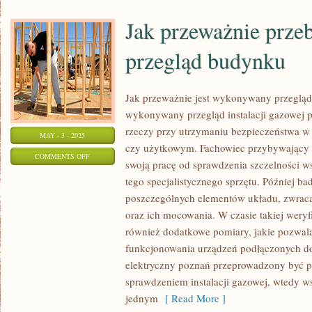
Jak przeważnie prze
przegląd budynku
Jak przeważnie jest wykonywany przeglą
wykonywany przegląd instalacji gazowej p
rzeczy przy utrzymaniu bezpieczeństwa 
MAY - 3 - 2025
czy użytkowym. Fachowiec przybywający 
ON
COMMENTS OFF
swoją pracę od sprawdzenia szczelności w
JAK
tego specjalistycznego sprzętu. Później ba
PRZEWAŻNIE
poszczególnych elementów układu, zwraca
PRZEBIEGA
oraz ich mocowania. W czasie takiej weryf
GAZOWY
również dodatkowe pomiary, jakie pozwala
PRZEGLĄD
funkcjonowania urządzeń podłączonych do
BUDYNKU
elektryczny poznań przeprowadzony być p
sprawdzeniem instalacji gazowej, wtedy w
jednym
[ Read More ]