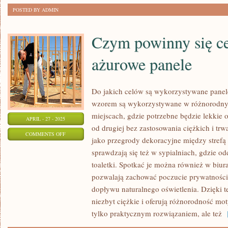
POSTED BY ADMIN
Czym powinny się c
ażurowe panele
Do jakich celów są wykorzystywane pane
wzorem są wykorzystywane w różnorodny
miejscach, gdzie potrzebne będzie lekkie o
APRIL - 27 - 2025
od drugiej bez zastosowania ciężkich i tr
ON
COMMENTS OFF
jako przegrody dekoracyjne między strefą
CZYM
sprawdzają się też w sypialniach, gdzie od
POWINNY
toaletki. Spotkać je można również w biur
SIĘ
pozwalają zachować poczucie prywatności,
CECHOWAĆ
dopływu naturalnego oświetlenia. Dzięki 
DOBRE
niezbyt ciężkie i oferują różnorodność mo
AŻUROWE
tylko praktycznym rozwiązaniem, ale też
[
PANELE