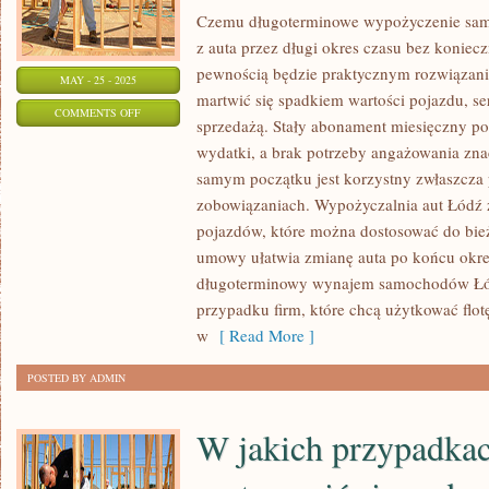
Czemu długoterminowe wypożyczenie samo
z auta przez długi okres czasu bez koniec
pewnością będzie praktycznym rozwiązanie
MAY - 25 - 2025
martwić się spadkiem wartości pojazdu, s
ON
COMMENTS OFF
sprzedażą. Stały abonament miesięczny p
JAKĄ
wydatki, a brak potrzeby angażowania zn
OFERTĘ
samym początku jest korzystny zwłaszcza
POSIADAJĄ
zobowiązaniach. Wypożyczalnia aut Łódź 
WYPOŻYCZALNIE
pojazdów, które można dostosować do bie
BUSÓW
umowy ułatwia zmianę auta po końcu okr
I
długoterminowy wynajem samochodów Łód
SAMOCHODÓW
przypadku firm, które chcą użytkować flot
w
[ Read More ]
POSTED BY ADMIN
W jakich przypadka