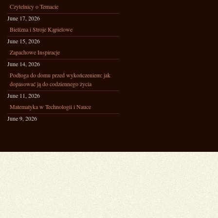
Czytelnicy o Temacie
June 17, 2026
Bielizna i Stroje Kąpielowe
June 15, 2026
Zapachowe Inspiracje
June 14, 2026
Podłoga do domu przed wykończeniem: jak
dopasować ją do codziennego życia
June 11, 2026
Matematyka w Technologii i Nauce
June 9, 2026