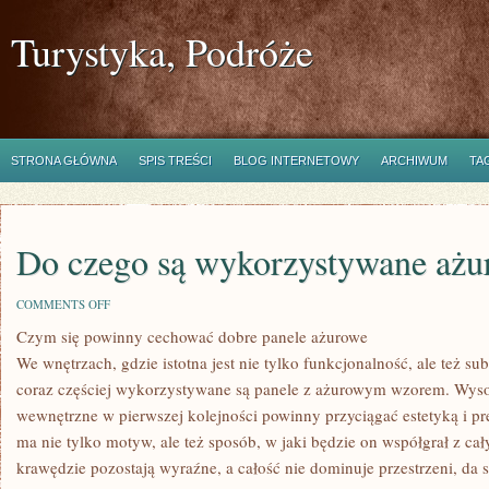
Turystyka, Podróże
STRONA GŁÓWNA
SPIS TREŚCI
BLOG INTERNETOWY
ARCHIWUM
TA
Do czego są wykorzystywane ażu
ON
COMMENTS OFF
DO
Czym się powinny cechować dobre panele ażurowe
CZEGO
SĄ
We wnętrzach, gdzie istotna jest nie tylko funkcjonalność, ale też sub
WYKORZYSTYWANE
AŻUROWE
coraz częściej wykorzystywane są panele z ażurowym wzorem. Wyso
PANELE
wewnętrzne w pierwszej kolejności powinny przyciągać estetyką i p
ma nie tylko motyw, ale też sposób, w jaki będzie on współgrał z c
krawędzie pozostają wyraźne, a całość nie dominuje przestrzeni, da 