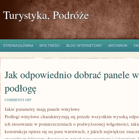
Turystyka, Podróże
STRONA GŁÓWNA
SPIS TREŚCI
BLOG INTERNETOWY
ARCHIWUM
TA
Jak odpowiednio dobrać panele w
podłogę
ON
COMMENTS OFF
JAK
Jakie parametry mają panele winylowe
ODPOWIEDNIO
DOBRAĆ
Podłogi winylowe charakteryzują się przede wszystkim wysoką odpo
PANELE
WINYLOWE
ich stosowanie w pomieszczeniach o podwyższonej wilgotności, takic
NA
konstrukcja opiera się na paru warstwach, z jakich największe znacz
PODŁOGĘ
specjalnym lakierem chroniącym przed zarysowaniami i ścieraniem. 