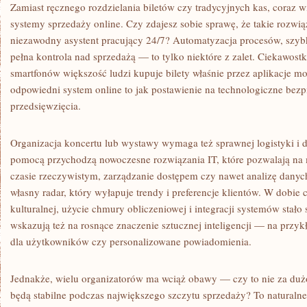
Zamiast ręcznego rozdzielania biletów czy tradycyjnych kas, coraz w
systemy sprzedaży online. Czy zdajesz sobie sprawę, że takie rozwią
niezawodny asystent pracujący 24/7? Automatyzacja procesów, szybka
pełna kontrola nad sprzedażą — to tylko niektóre z zalet. Ciekawostką
smartfonów większość ludzi kupuje bilety właśnie przez aplikacje mo
odpowiedni system online to jak postawienie na technologiczne bez
przedsięwzięcia.
Organizacja koncertu lub wystawy wymaga też sprawnej logistyki i 
pomocą przychodzą nowoczesne rozwiązania IT, które pozwalają na
czasie rzeczywistym, zarządzanie dostępem czy nawet analizę danych
własny radar, który wyłapuje trendy i preferencje klientów. W dobie 
kulturalnej, użycie chmury obliczeniowej i integracji systemów stało
wskazują też na rosnące znaczenie sztucznej inteligencji — na prz
dla użytkowników czy personalizowane powiadomienia.
Jednakże, wielu organizatorów ma wciąż obawy — czy to nie za duż
będą stabilne podczas największego szczytu sprzedaży? To naturalne