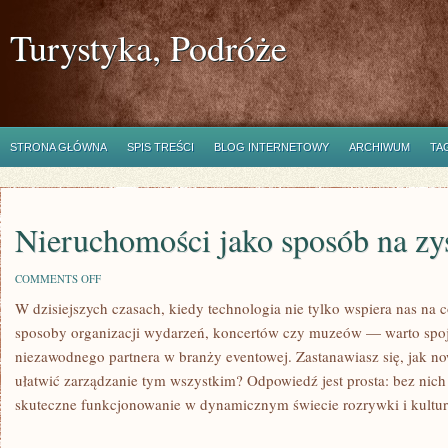
Turystyka, Podróże
STRONA GŁÓWNA
SPIS TREŚCI
BLOG INTERNETOWY
ARCHIWUM
TA
Nieruchomości jako sposób na zy
ON
COMMENTS OFF
NIERUCHOMOŚCI
W dzisiejszych czasach, kiedy technologia nie tylko wspiera nas na c
JAKO
SPOSÓB
sposoby organizacji wydarzeń, koncertów czy muzeów — warto spojr
NA
ZYSK!
niezawodnego partnera w branży eventowej. Zastanawiasz się, jak 
ułatwić zarządzanie tym wszystkim? Odpowiedź jest prosta: bez nich 
skuteczne funkcjonowanie w dynamicznym świecie rozrywki i kultur