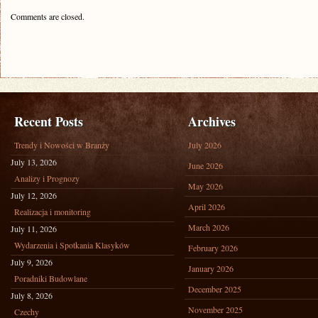
Comments are closed.
Recent Posts
Archives
Trendy i Nowości w Branży
July 2026
July 13, 2026
June 2026
Analizy i Prognozy
May 2026
July 12, 2026
April 2026
Realizacja i monitoring
March 2026
July 11, 2026
Wydarzenia i Spotkania Klasyków
February 2026
July 9, 2026
January 2026
Poradniki Budowlane
December 2025
July 8, 2026
November 2025
Czechy