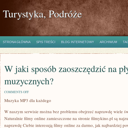
Turystyka, Podróże
STRONA GŁÓWNA
SPIS TREŚCI
BLOG INTERNETOWY
ARCHIWUM
TA
W jaki sposób zaoszczędzić na pł
muzycznych?
ON
COMMENTS OFF
W
Muzyka MP3 dla każdego
JAKI
SPOSÓB
ZAOSZCZĘDZIĆ
W naszym serwisie można bez problemu obejrzeć naprawdę wiele świe
NA
PŁYTACH
Naturalnie filmy online zamieszczone na stronie filmykino.pl są najzu
MUZYCZNYCH?
naprawdę Ciebie interesują filmy online za darmo, jak najbardziej po