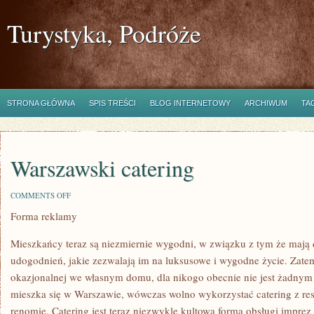
Turystyka, Podróże
STRONA GŁÓWNA
SPIS TREŚCI
BLOG INTERNETOWY
ARCHIWUM
TA
Warszawski catering
ON
COMMENTS OFF
WARSZAWSKI
Forma reklamy
CATERING
Mieszkańcy teraz są niezmiernie wygodni, w związku z tym że mają
udogodnień, jakie zezwalają im na luksusowe i wygodne życie. Zat
okazjonalnej we własnym domu, dla nikogo obecnie nie jest żadnym
mieszka się w Warszawie, wówczas wolno wykorzystać catering z res
renomie. Catering jest teraz niezwykle kultową formą obsługi impre