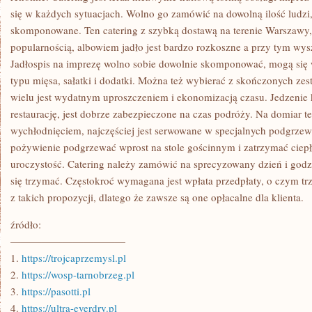
się w każdych sytuacjach. Wolno go zamówić na dowolną ilość ludzi
skomponowane. Ten catering z szybką dostawą na terenie Warszawy, 
popularnością, albowiem jadło jest bardzo rozkoszne a przy tym wy
Jadłospis na imprezę wolno sobie dowolnie skomponować, mogą się
typu mięsa, sałatki i dodatki. Można też wybierać z skończonych ze
wielu jest wydatnym uproszczeniem i ekonomizacją czasu. Jedzenie k
restaurację, jest dobrze zabezpieczone na czas podróży. Na domiar t
wychłodnięciem, najczęściej jest serwowane w specjalnych podgrzew
pożywienie podgrzewać wprost na stole gościnnym i zatrzymać ciepłe
uroczystość. Catering należy zamówić na sprecyzowany dzień i godzi
się trzymać. Częstokroć wymagana jest wpłata przedpłaty, o czym tr
z takich propozycji, dlatego że zawsze są one opłacalne dla klienta.
źródło:
———————————
1.
https://trojcaprzemysl.pl
2.
https://wosp-tarnobrzeg.pl
3.
https://pasotti.pl
4.
https://ultra-everdry.pl