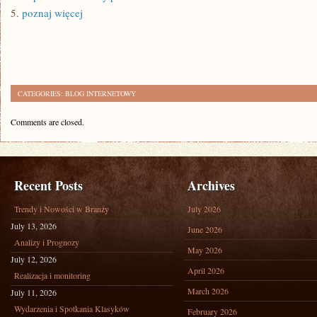
5.
poznaj więcej
CATEGORIES:
BLOG INTERNETOWY
Comments are closed.
Recent Posts
Archives
Trendy i Nowości w Branży
July 2026
July 13, 2026
June 2026
Analizy i Prognozy
May 2026
July 12, 2026
April 2026
Realizacja i monitoring
March 2026
July 11, 2026
Wydarzenia i Spotkania Klasyków
February 2026