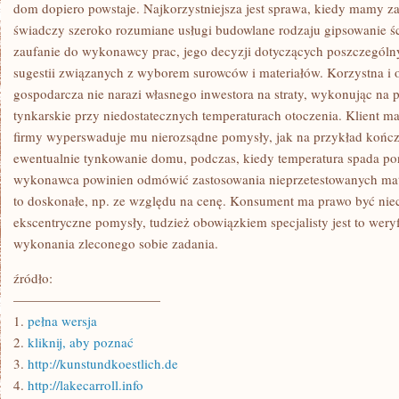
MIEĆ
dom dopiero powstaje. Najkorzystniejsza jest sprawa, kiedy mamy za
PROBLEMU
świadczy szeroko rozumiane usługi budowlane rodzaju gipsowanie śc
Z
PRZETŁUMACZENIEM
zaufanie do wykonawcy prac, jego decyzji dotyczących poszczególny
CZEGOKOLWIEK
sugestii związanych z wyborem surowców i materiałów. Korzystna i 
NA
OBCY
gospodarcza nie narazi własnego inwestora na straty, wykonując na 
JĘZYK
tynkarskie przy niedostatecznych temperaturach otoczenia. Klient m
firmy wyperswaduje mu nierozsądne pomysły, jak na przykład kończ
ewentualnie tynkowanie domu, podczas, kiedy temperatura spada pon
wykonawca powinien odmówić zastosowania nieprzetestowanych mat
to doskonałe, np. ze względu na cenę. Konsument ma prawo być niec
ekscentryczne pomysły, tudzież obowiązkiem specjalisty jest to wery
wykonania zleconego sobie zadania.
źródło:
———————————
1.
pełna wersja
2.
kliknij, aby poznać
3.
http://kunstundkoestlich.de
4.
http://lakecarroll.info