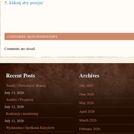
5.
kliknij aby przejść
CATEGORIES:
BLOG INTERNETOWY
Comments are closed.
Recent Posts
Archives
Trendy i Nowości w Branży
July 2026
July 13, 2026
June 2026
Analizy i Prognozy
May 2026
July 12, 2026
April 2026
Realizacja i monitoring
March 2026
July 11, 2026
Wydarzenia i Spotkania Klasyków
February 2026