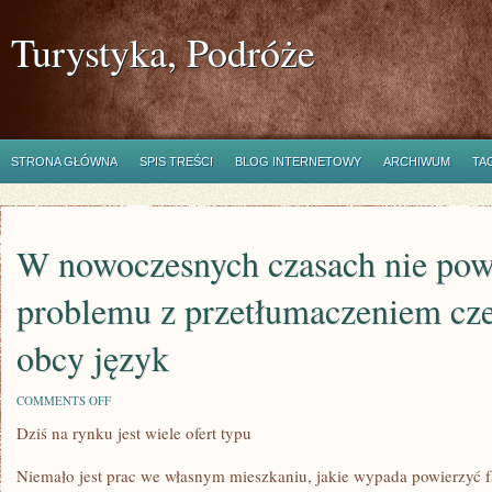
Turystyka, Podróże
STRONA GŁÓWNA
SPIS TREŚCI
BLOG INTERNETOWY
ARCHIWUM
TA
W nowoczesnych czasach nie po
problemu z przetłumaczeniem cz
obcy język
ON
COMMENTS OFF
W
Dziś na rynku jest wiele ofert typu
NOWOCZESNYCH
CZASACH
NIE
Niemało jest prac we własnym mieszkaniu, jakie wypada powierzyć f
POWINNIŚMY