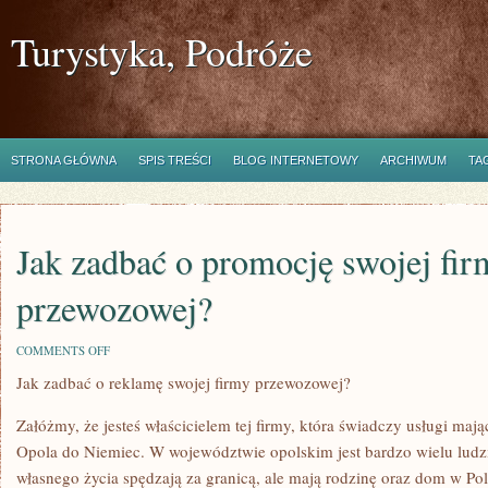
Turystyka, Podróże
STRONA GŁÓWNA
SPIS TREŚCI
BLOG INTERNETOWY
ARCHIWUM
TA
Jak zadbać o promocję swojej fir
przewozowej?
ON
COMMENTS OFF
JAK
Jak zadbać o reklamę swojej firmy przewozowej?
ZADBAĆ
O
PROMOCJĘ
Załóżmy, że jesteś właścicielem tej firmy, która świadczy usługi maj
SWOJEJ
FIRMY
Opola do Niemiec. W województwie opolskim jest bardzo wielu ludzi
PRZEWOZOWEJ?
własnego życia spędzają za granicą, ale mają rodzinę oraz dom w Pol