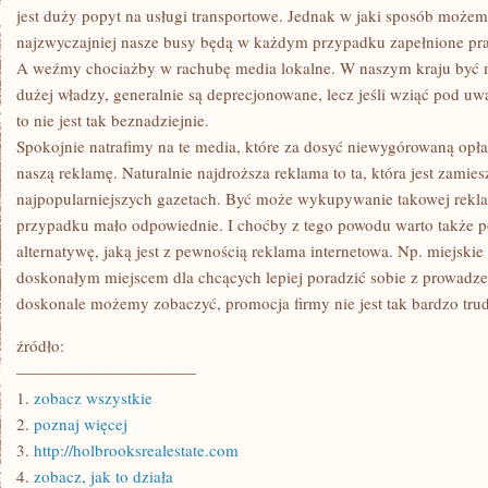
jest duży popyt na usługi transportowe. Jednak w jaki sposób możemy
najzwyczajniej nasze busy będą w każdym przypadku zapełnione pra
A weźmy chociażby w rachubę media lokalne. W naszym kraju być 
dużej władzy, generalnie są deprecjonowane, lecz jeśli wziąć pod uw
to nie jest tak beznadziejnie.
Spokojnie natrafimy na te media, które za dosyć niewygórowaną opła
naszą reklamę. Naturalnie najdroższa reklama to ta, która jest zamies
najpopularniejszych gazetach. Być może wykupywanie takowej rek
przypadku mało odpowiednie. I choćby z tego powodu warto także po
alternatywę, jaką jest z pewnością reklama internetowa. Np. miejskie
doskonałym miejscem dla chcących lepiej poradzić sobie z prowadz
doskonale możemy zobaczyć, promocja firmy nie jest tak bardzo tru
źródło:
———————————
1.
zobacz wszystkie
2.
poznaj więcej
3.
http://holbrooksrealestate.com
4.
zobacz, jak to działa