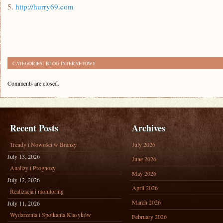
5.
http://hurry69.com
CATEGORIES:
BLOG INTERNETOWY
Comments are closed.
Recent Posts
Archives
Trendy i Nowości w Branży
July 2026
July 13, 2026
June 2026
Analizy i Prognozy
May 2026
July 12, 2026
April 2026
Realizacja i monitoring
March 2026
July 11, 2026
Wydarzenia i Spotkania Klasyków
February 2026