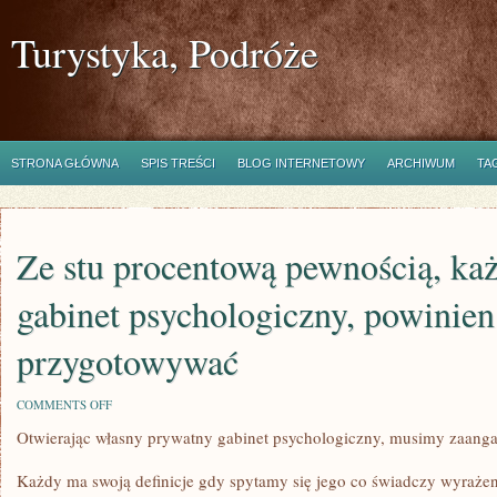
Turystyka, Podróże
STRONA GŁÓWNA
SPIS TREŚCI
BLOG INTERNETOWY
ARCHIWUM
TA
Ze stu procentową pewnością, ka
gabinet psychologiczny, powinien
przygotowywać
ON
COMMENTS OFF
ZE
Otwierając własny prywatny gabinet psychologiczny, musimy zaang
STU
PROCENTOWĄ
PEWNOŚCIĄ,
Każdy ma swoją definicje gdy spytamy się jego co świadczy wyrażeni
KAŻDY