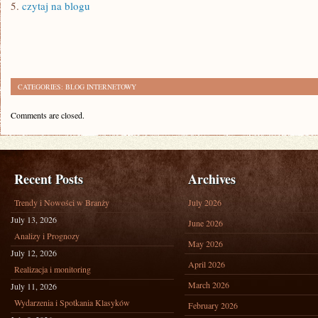
5.
czytaj na blogu
CATEGORIES:
BLOG INTERNETOWY
Comments are closed.
Recent Posts
Archives
Trendy i Nowości w Branży
July 2026
July 13, 2026
June 2026
Analizy i Prognozy
May 2026
July 12, 2026
April 2026
Realizacja i monitoring
March 2026
July 11, 2026
Wydarzenia i Spotkania Klasyków
February 2026