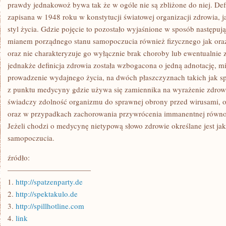
KTO
prawdy jednakowoż bywa tak że w ogóle nie są zbliżone do niej. Defi
ZWIEDZA
zapisana w 1948 roku w konstytucji światowej organizacji zdrowia, 
GABINET
PSYCHOLOGICZNY,
styl życia. Gdzie pojęcie to pozostało wyjaśnione w sposób następują
POWINIEN
mianem porządnego stanu samopoczucia również fizycznego jak ora
PRZYGOTOWYWAĆ
oraz nie charakteryzuje go wyłącznie brak choroby lub ewentualnie
jednakże definicja zdrowia została wzbogacona o jedną adnotację, m
prowadzenie wydajnego życia, na dwóch płaszczyznach takich jak sp
z punktu medycyny gdzie używa się zamiennika na wyrażenie zdrowi
świadczy zdolność organizmu do sprawnej obrony przed wirusami, o
oraz w przypadkach zachorowania przywrócenia immanentnej równo
Jeżeli chodzi o medycynę nietypową słowo zdrowie określane jest j
samopoczucia.
źródło:
———————————
1.
http://spatzenparty.de
2.
http://spektakulo.de
3.
http://spillhotline.com
4.
link