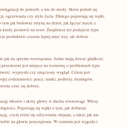
elęgnacji do potrzeb, a nie do mody. Skóra potrafi się
i, ogrzewania czy stylu życia. Dlatego pojawiają się wątki
o tym jak budować rutynę na dzień, jak łączyć mycie z
kiedy postawić na reset. Znajdziesz też podejście typu
ęciu produktów czasem lepiej mieć trzy, ale dobrze
ie jak na sprytne rozwiązania. Jedne mają dawać gładkość,
ej przestrzeni jest miejsce na rozmowę o problemach typu
liwość, wypryski czy zmęczony wygląd. Celem jest
ojej codzienności: pracy, nauki, podróży, treningów,
prostu czuć się dobrze.
gnację włosów i skóry głowy w duchu równowagi. Włosy
jętości. Pojawiają się wątki o tym, jak dobierać
cję, czym różni się odżywianie olejami, a także jak nie
 zrobić na głowie przeciążenia. W centrum jest wygoda i