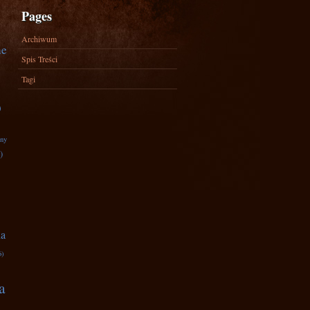
Pages
Archiwum
ne
Spis Treści
Tagi
)
zny
)
na
6)
a