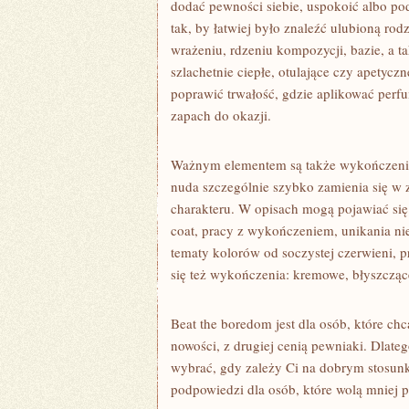
dodać pewności siebie, uspokoić albo po
tak, by łatwiej było znaleźć ulubioną ro
wrażeniu, rdzeniu kompozycji, bazie, a ta
szlachetnie ciepłe, otulające czy apetyczn
poprawić trwałość, gdzie aplikować perfu
zapach do okazji.
Ważnym elementem są także wykończenia d
nuda szczególnie szybko zamienia się w z
charakteru. W opisach mogą pojawiać si
coat, pracy z wykończeniem, unikania ni
tematy kolorów od soczystej czerwieni, p
się też wykończenia: kremowe, błyszcząc
Beat the boredom jest dla osób, które chc
nowości, z drugiej cenią pewniaki. Dlateg
wybrać, gdy zależy Ci na dobrym stosunku
podpowiedzi dla osób, które wolą mniej pr