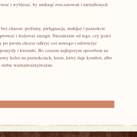
tować i wybierać, by uniknąć rozczarowań i nietrafionych
bez chaosu: perfumy, pielęgnacja, makijaż i paznokcie
rować i dodawać energii. Niezależnie od tego, czy jesteś
y po prostu chcesz odkryć coś nowego i odświeżyć
, pomysły i kierunki. Bo czasem najlepszym sposobem na
nowy kolor na paznokciach, krem, który daje komfort, albo
la siebie ważna|ważny|ważne.