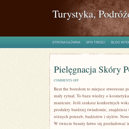
Turystyka, Podróż
STRONA GŁÓWNA
SPIS TREŚCI
BLOG INT
Pielęgnacja Skóry 
ON
COMMENTS OFF
PIELĘGNACJA
Beat the boredom to miejsce stworzone po
SKÓRY
PO
mały rytuał. To baza wiedzy o kosmetyk
ZABIEGACH
manicure. Jeśli szukasz konkretnych wsk
produkty bardziej świadomie, znajdziesz 
różnych potrzeb, budżetów i stylów. Now
W świecie beauty łatwo się przeładować 