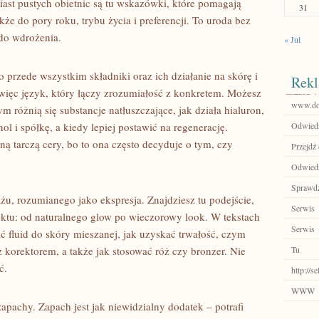
iast pustych obietnic są tu wskazówki, które pomagają
31
kże do pory roku, trybu życia i preferencji. To uroda bez
 do wdrożenia.
« Jul
 przede wszystkim składniki oraz ich działanie na skórę i
Rekl
 więc język, który łączy zrozumiałość z konkretem. Możesz
www.doj
zym różnią się substancje natłuszczające, jak działa hialuron,
ol i spółkę, a kiedy lepiej postawić na regenerację.
Odwiedź 
lną tarczą cery, bo to ona często decyduje o tym, czy
Przejdź 
Odwiedź
Sprawdź
żu, rozumianego jako ekspresja. Znajdziesz tu podejście,
Serwis
ktu: od naturalnego glow po wieczorowy look. W tekstach
Serwis
ać fluid do skóry mieszanej, jak uzyskać trwałość, czym
z korektorem, a także jak stosować róż czy bronzer. Nie
Tu
ć.
http://s
WWW
zapachy. Zapach jest jak niewidzialny dodatek – potrafi