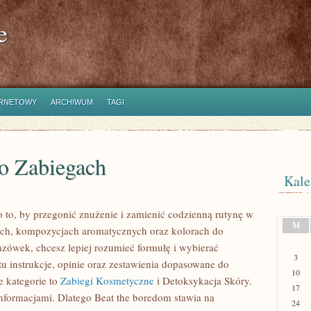
e
ERNETOWY
ARCHIWUM
TAGI
Po Zabiegach
Kale
 to, by przegonić znużenie i zamienić codzienną rutynę w
M
ach, kompozycjach aromatycznych oraz kolorach do
azówek, chcesz lepiej rozumieć formułę i wybierać
3
tu instrukcje, opinie oraz zestawienia dopasowane do
10
e kategorie to
Zabiegi Kosmetyczne
i Detoksykacja Skóry.
17
informacjami. Dlatego Beat the boredom stawia na
24