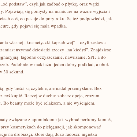
„od podstaw”, czyli jak zadbać o płytkę, oraz wątki
ry. Pojawiają się pomysły na manicure na ważne wyjścia i
iach coś, co pasuje do pory roku. Są też podpowiedzi, jak
nicure, gdy pojawi się mała wpadka.
wania własnej „kosmetyczki kapsułowej” – czyli zestawu
 zamiast trzymać dziesiątki rzeczy „na kiedyś”. Znajdziesz
ęgnacyjną: łagodne oczyszczanie, nawilżanie, SPF, a do
trzeb. Podobnie w makijażu: jeden dobry podkład, a obok
 w 30 sekund.
ią, gdy treści są czytelne, ale nadal przemyślane. Bez
z coś kupić. Raczej w duchu: zobacz opcje, zrozum
ie. Bo beauty może być relaksem, a nie wyścigiem.
tematy związane z upominkami: jak wybrać perfumy komuś,
 przy kosmetykach do pielęgnacji, jak skomponować
racje na drobiazgi, które dają dużo radości: mgiełka