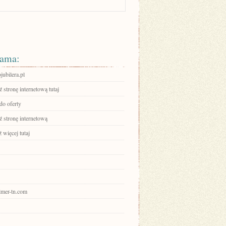
ama:
ubilera.pl
stronę internetową tutaj
do oferty
 stronę internetową
 więcej tutaj
elmer-tn.com