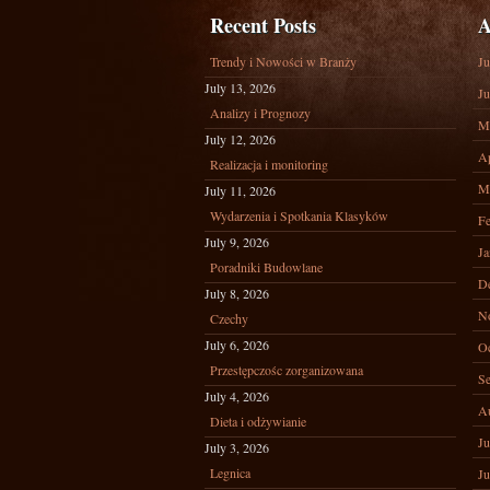
Recent Posts
A
Trendy i Nowości w Branży
Ju
July 13, 2026
Ju
Analizy i Prognozy
M
July 12, 2026
Ap
Realizacja i monitoring
M
July 11, 2026
Wydarzenia i Spotkania Klasyków
Fe
July 9, 2026
Ja
Poradniki Budowlane
D
July 8, 2026
N
Czechy
July 6, 2026
Oc
Przestępczośc zorganizowana
Se
July 4, 2026
A
Dieta i odżywianie
Ju
July 3, 2026
Legnica
Ju