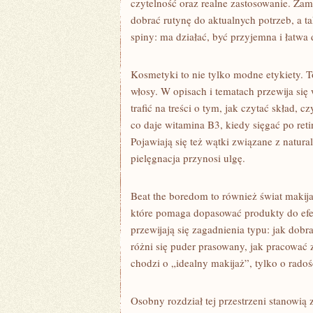
czytelność oraz realne zastosowanie. Zam
dobrać rutynę do aktualnych potrzeb, a ta
spiny: ma działać, być przyjemna i łatwa
Kosmetyki to nie tylko modne etykiety. To
włosy. W opisach i tematach przewija się
trafić na treści o tym, jak czytać skład, c
co daje witamina B3, kiedy sięgać po retin
Pojawiają się też wątki związane z natura
pielęgnacja przynosi ulgę.
Beat the boredom to również świat makija
które pomaga dopasować produkty do efe
przewijają się zagadnienia typu: jak dobr
różni się puder prasowany, jak pracować 
chodzi o „idealny makijaż”, tylko o radoś
Osobny rozdział tej przestrzeni stanowią 