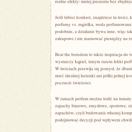
realne efekty: mniej puszenia bez zbędny
Jeśli lubisz konkret, znajdziesz tu treści
perfumy vs. mgiełka, woda perfumowana v
podobnie, a działanie bywa inne, więc t
zakupowe i nie marnować pieniędzy na rze
Beat the boredom to także inspiracja do
wystarczy kąpiel, innym razem lekki perfu
W treściach przewija się pomysł, że dbanie
mieć idealnej łazienki ani półki pełnej 
poczucie świeżości.
W ramach perfum można trafić na tematy 
zapachy biurowe, zmysłowe, sportowe, zimo
zapachów, czyli budowania własnej kompo
podejmować decyzji pod wpływem chwili