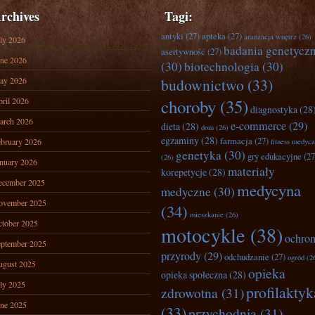
rchives
Tagi:
antyki
(27)
apteka
(27)
aranżacja wnętrz
(26)
ly 2026
badania genetycz
asertywność
(27)
ne 2026
(30)
biotechnologia
(30)
ay 2026
budownictwo
(33)
ril 2026
choroby
(35)
diagnostyka
(28
arch 2026
e-commerce
(29)
dieta
(28)
dom
(26)
egzaminy
(28)
farmacja
(27)
bruary 2026
fitness medyc
genetyka
(30)
gry edukacyjne
(27
(26)
nuary 2026
materiały
korepetycje
(28)
ecember 2025
medycyna
medyczne
(30)
ovember 2025
(34)
mieszkanie
(26)
tober 2025
motocykle
(38)
ochro
ptember 2025
przyrody
(29)
odchudzanie
(27)
ogród
(2
ugust 2025
opieka
opieka społeczna
(28)
ly 2025
profilaktyk
zdrowotna
(31)
ne 2025
(33)
przychodnia
(31)