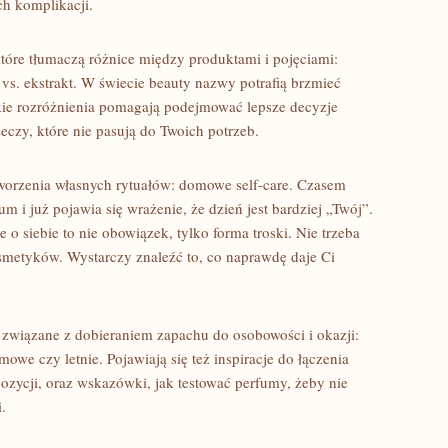
ch komplikacji.
, które tłumaczą różnice między produktami i pojęciami:
s. ekstrakt. W świecie beauty nazwy potrafią brzmieć
akie rozróżnienia pomagają podejmować lepsze decyzje
czy, które nie pasują do Twoich potrzeb.
 tworzenia własnych rytuałów: domowe self-care. Czasem
m i już pojawia się wrażenie, że dzień jest bardziej „Twój”.
 o siebie to nie obowiązek, tylko forma troski. Nie trzeba
kosmetyków. Wystarczy znaleźć to, co naprawdę daje Ci
związane z dobieraniem zapachu do osobowości i okazji:
we czy letnie. Pojawiają się też inspiracje do łączenia
zycji, oraz wskazówki, jak testować perfumy, żeby nie
.