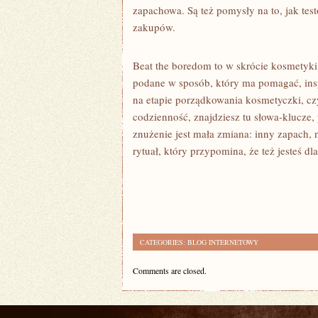
zapachowa. Są też pomysły na to, jak tes
zakupów.
Beat the boredom to w skrócie kosmetyki 
podane w sposób, który ma pomagać, inspi
na etapie porządkowania kosmetyczki, cz
codzienność, znajdziesz tu słowa-klucze
znużenie jest mała zmiana: inny zapach, 
rytuał, który przypomina, że też jesteś d
CATEGORIES:
BLOG INTERNETOWY
Comments are closed.