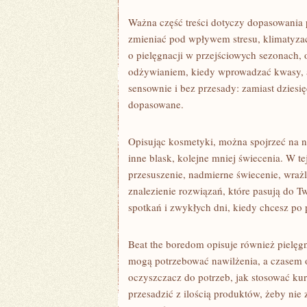
Ważna część treści dotyczy dopasowania pi
zmieniać pod wpływem stresu, klimatyzacj
o pielęgnacji w przejściowych sezonach, 
odżywianiem, kiedy wprowadzać kwasy, a 
sensownie i bez przesady: zamiast dziesi
dopasowane.
Opisując kosmetyki, można spojrzeć na n
inne blask, kolejne mniej świecenia. W t
przesuszenie, nadmierne świecenie, wraż
znalezienie rozwiązań, które pasują do Tw
spotkań i zwykłych dni, kiedy chcesz po 
Beat the boredom opisuje również pielę
mogą potrzebować nawilżenia, a czasem ob
oczyszczacz do potrzeb, jak stosować kura
przesadzić z ilością produktów, żeby nie