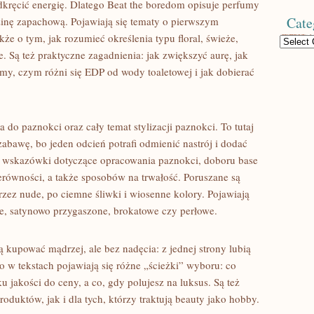
dkręcić energię. Dlatego Beat the boredom opisuje perfumy
Cate
dzinę zapachową. Pojawiają się tematy o pierwszym
kże o tym, jak rozumieć określenia typu floral, świeże,
Categories
e. Są też praktyczne zagadnienia: jak zwiększyć aurę, jak
my, czym różni się EDP od wody toaletowej i jak dobierać
o paznokci oraz cały temat stylizacji paznokci. To tutaj
abawę, bo jeden odcień potrafi odmienić nastrój i dodać
ę wskazówki dotyczące opracowania paznokci, doboru base
erówności, a także sposobów na trwałość. Poruszane są
rzez nude, po ciemne śliwki i wiosenne kolory. Pojawiają
e, satynowo przygaszone, brokatowe czy perłowe.
ą kupować mądrzej, ale bez nadęcia: z jednej strony lubią
o w tekstach pojawiają się różne „ścieżki” wyboru: co
 jakości do ceny, a co, gdy polujesz na luksus. Są też
oduktów, jak i dla tych, którzy traktują beauty jako hobby.