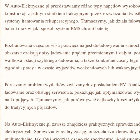
W Auto-Elektryczne.pl przedstawiamy różne typy napędów wysokow
konstrukcji z jednym silnikiem trakcyjnym, przez rozwiązania dwusil
systemy hamowania rekuperacyjnego. Tłumaczymy, jak działa falown
baterii oraz w jaki sposób system BMS chroni baterię.
Rozbudowana część serwisu poświęcona jest doładowywaniu samoc
obszarze czekają opisy ładowania prądem przemiennym i stałym, p
wallboxa i stacji szybkiego ładowania, a także konkretne case’y teg
tygodniu pracy i w czasie wyjazdów weekendowych lub wakacyjnyc
Poruszamy problem wydatków związanych z posiadaniem EV. Analiz
ładowanie oraz obsługę serwisową, pokazując jak optymalizować wyd
na kupujących. Tłumaczymy, jak porównywać całkowity koszt użytk
do tradycyjnych pojazdów.
Na Auto-Elektryczne.pl zawsze znajdziesz praktycznych sprawdzian
elektrycznych. Sprawdzamy realny zasięg, odczucia zza kierownicy, 
multimedialne, tak abyś wiedział, czego się spodziewać. Analizujem