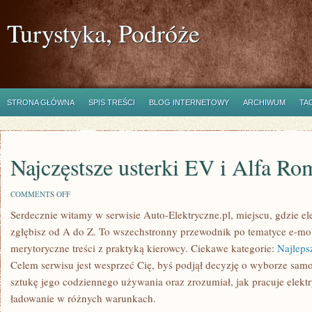
Turystyka, Podróże
STRONA GŁÓWNA
SPIS TREŚCI
BLOG INTERNETOWY
ARCHIWUM
TA
Najczęstsze usterki EV i Alfa Ro
ON
COMMENTS OFF
NAJCZĘSTSZE
Serdecznie witamy w serwisie Auto-Elektryczne.pl, miejscu, gdzie e
USTERKI
EV
zgłębisz od A do Z. To wszechstronny przewodnik po tematyce e-mob
I
ALFA
merytoryczne treści z praktyką kierowcy. Ciekawe kategorie:
Najleps
ROMEO
Celem serwisu jest wesprzeć Cię, byś podjął decyzję o wyborze sa
sztukę jego codziennego używania oraz zrozumiał, jak pracuje elek
ładowanie w różnych warunkach.