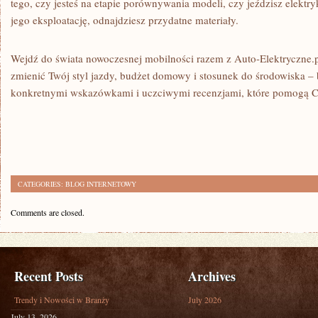
tego, czy jesteś na etapie porównywania modeli, czy jeździsz elektr
jego eksploatację, odnajdziesz przydatne materiały.
Wejdź do świata nowoczesnej mobilności razem z Auto-Elektryczne.p
zmienić Twój styl jazdy, budżet domowy i stosunek do środowiska 
konkretnymi wskazówkami i uczciwymi recenzjami, które pomogą Ci
CATEGORIES:
BLOG INTERNETOWY
Comments are closed.
Recent Posts
Archives
Trendy i Nowości w Branży
July 2026
July 13, 2026