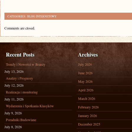
CATEGORIES:
BLOG INTERNETOWY
Comments are closed.
Recent Posts
Archives
Trendy i Nowości w Branży
July 2026
July 13, 2026
June 2026
Analizy i Prognozy
May 2026
July 12, 2026
April 2026
Realizacja i monitoring
March 2026
July 11, 2026
Wydarzenia i Spotkania Klasyków
February 2026
July 9, 2026
January 2026
Poradniki Budowlane
December 2025
July 8, 2026