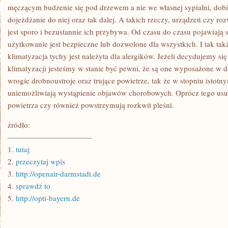
ULICZNE
męczącym budzenie się pod drzewem a nie we własnej sypialni, dobi
KORKI
dojeżdżanie do niej oraz tak dalej. A takich rzeczy, urządzeń czy ro
jest sporo i bezustannie ich przybywa. Od czasu do czasu pojawiają s
użytkowanie jest bezpieczne lub dozwolone dla wszystkich. I tak ta
klimatyzacja tychy jest należyta dla alergików. Jeżeli decydujemy s
klimatyzacji jesteśmy w stanie być pewni, że są one wyposażone w do
wrogie drobnoustroje oraz trujące powietrze, tak że w stopniu istotn
uniemożliwiają wystąpienie objawów chorobowych. Oprócz tego usu
powietrza czy również powstrzymują rozkwit pleśni.
źródło:
———————————
1.
tutaj
2.
przeczytaj wpis
3.
http://openair-darmstadt.de
4.
sprawdź to
5.
http://opti-bayern.de