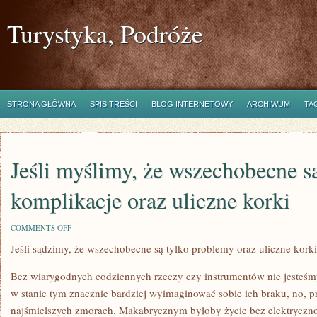
Turystyka, Podróże
STRONA GŁÓWNA
SPIS TREŚCI
BLOG INTERNETOWY
ARCHIWUM
TA
Jeśli myślimy, że wszechobecne s
komplikacje oraz uliczne korki
ON
COMMENTS OFF
JEŚLI
Jeśli sądzimy, że wszechobecne są tylko problemy oraz uliczne korki
MYŚLIMY,
ŻE
WSZECHOBECNE
Bez wiarygodnych codziennych rzeczy czy instrumentów nie jesteśmy 
SĄ
WYŁĄCZNIE
w stanie tym znacznie bardziej wyimaginować sobie ich braku, no,
KOMPLIKACJE
najśmielszych zmorach. Makabrycznym byłoby życie bez elektrycznoś
ORAZ