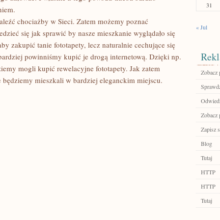
31
niem.
aleźć chociażby w Sieci. Zatem możemy poznać
« Jul
edzieć się jak sprawić by nasze mieszkanie wyglądało się
by zakupić tanie fototapety, lecz naturalnie cechujące się
Rekl
ardziej powinniśmy kupić je drogą internetową. Dzięki np.
ziemy mogli kupić rewelacyjne fototapety. Jak zatem
Zobacz 
 będziemy mieszkali w bardziej eleganckim miejscu.
Sprawdź
Odwiedź
Zobacz 
Zapisz s
Blog
Tutaj
HTTP
HTTP
Tutaj