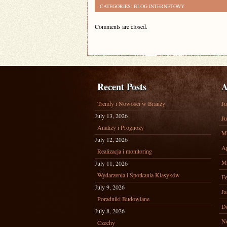
CATEGORIES:
BLOG INTERNETOWY
Comments are closed.
Recent Posts
A
Trendy i Nowości w Branży
Ju
July 13, 2026
Ju
Analizy i Prognozy
M
July 12, 2026
Ap
Realizacja i monitoring
M
July 11, 2026
Wydarzenia i Spotkania Klasyków
Fe
July 9, 2026
Ja
Poradniki Budowlane
D
July 8, 2026
N
Czechy