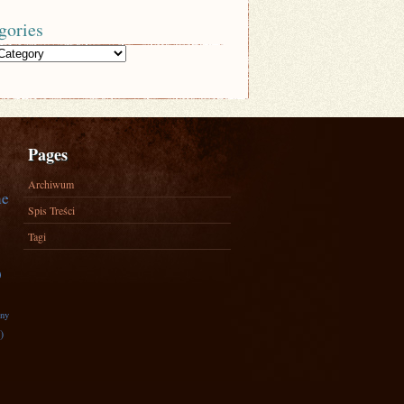
gories
Pages
Archiwum
ne
Spis Treści
Tagi
)
zny
)