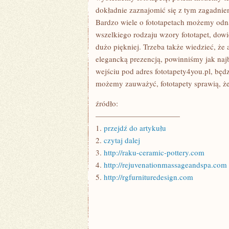
dokładnie zaznajomić się z tym zagadnie
Bardzo wiele o fototapetach możemy odn
wszelkiego rodzaju wzory fototapet, dowi
dużo piękniej. Trzeba także wiedzieć, że a
elegancką prezencją, powinniśmy jak najb
wejściu pod adres fototapety4you.pl, będ
możemy zauważyć, fototapety sprawią, że
źródło:
———————————
1.
przejdź do artykułu
2.
czytaj dalej
3.
http://raku-ceramic-pottery.com
4.
http://rejuvenationmassageandspa.com
5.
http://rgfurnituredesign.com