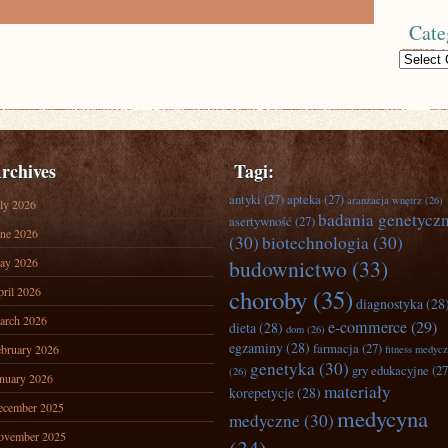
Cate
Categories
rchives
Tagi:
antyki
(27)
apteka
(27)
aranżacja wnętrz
(26)
ly 2026
badania genetycz
asertywność
(27)
ne 2026
(30)
biotechnologia
(30)
ay 2026
budownictwo
(33)
ril 2026
choroby
(35)
diagnostyka
(28
arch 2026
e-commerce
(29)
dieta
(28)
dom
(26)
egzaminy
(28)
farmacja
(27)
bruary 2026
fitness medyc
genetyka
(30)
gry edukacyjne
(27
(26)
nuary 2026
materiały
korepetycje
(28)
ecember 2025
medycyna
medyczne
(30)
ovember 2025