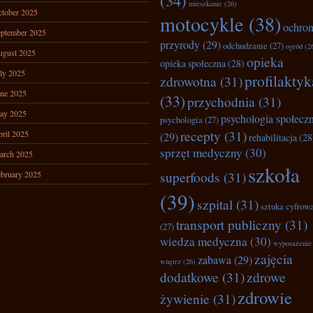
(34)
mieszkanie
(26)
tober 2025
motocykle
(38)
ochro
ptember 2025
przyrody
(29)
odchudzanie
(27)
ogród
(2
ugust 2025
opieka
opieka społeczna
(28)
ly 2025
profilaktyk
zdrowotna
(31)
ne 2025
(33)
przychodnia
(31)
ay 2025
psychologia społecz
psychologia
(27)
recepty
(31)
ril 2025
(29)
rehabilitacja
(28
sprzęt medyczny
(30)
arch 2025
szkoła
superfoods
(31)
bruary 2025
(39)
szpital
(31)
sztuka cyfrow
transport publiczny
(31)
(27)
wiedza medyczna
(30)
wyposażenie
zajęcia
zabawa
(29)
wnętrz
(26)
dodatkowe
(31)
zdrowe
zdrowie
żywienie
(31)