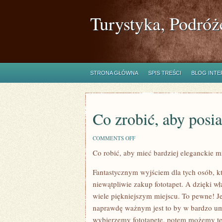
Turystyka, Podróż
STRONA GŁÓWNA
SPIS TREŚCI
BLOG INT
Co zrobić, aby posi
ON
COMMENTS OFF
CO
Co robić, aby mieć bardziej eleganckie m
ZROBIĆ,
ABY
POSIADAĆ
Fantastycznym wyjściem dla tych osób, kt
PIĘKNIEJSZE
MIESZKANIE?
niewątpliwie zakup fototapet. A dzięki 
wiele piękniejszym miejscu. To pewne! Je
naprawdę ważnym jest to by w bardzo umi
wybierzemy fototapetę, potem możemy teg