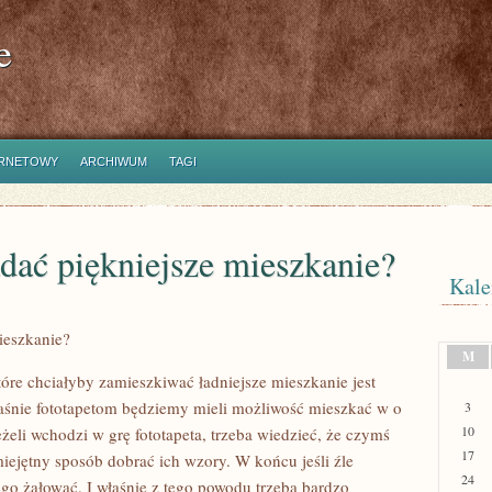
e
ERNETOWY
ARCHIWUM
TAGI
adać piękniejsze mieszkanie?
Kale
ieszkanie?
M
óre chciałyby zamieszkiwać ładniejsze mieszkanie jest
właśnie fototapetom będziemy mieli możliwość mieszkać w o
3
10
żeli wchodzi w grę fototapeta, trzeba wiedzieć, że czymś
17
ejętny sposób dobrać ich wzory. W końcu jeśli źle
24
o żałować. I właśnie z tego powodu trzeba bardzo