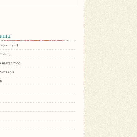
ama:
pełen artykuł
 ofertę
 naszą stronę
pełen opis
ię