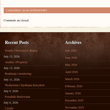
CATEGORIES:
BLOG INTERNETOWY
Comments are closed.
Recent Posts
Archives
Trendy i Nowości w Branży
July 2026
July 13, 2026
June 2026
Analizy i Prognozy
May 2026
July 12, 2026
April 2026
Realizacja i monitoring
March 2026
July 11, 2026
Wydarzenia i Spotkania Klasyków
February 2026
July 9, 2026
January 2026
Poradniki Budowlane
December 2025
July 8, 2026
November 2025
Czechy