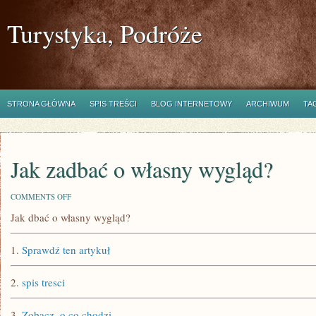
Turystyka, Podróże
STRONA GŁÓWNA
SPIS TREŚCI
BLOG INTERNETOWY
ARCHIWUM
TA
Jak zadbać o własny wygląd?
ON
COMMENTS OFF
JAK
Jak dbać o własny wygląd?
ZADBAĆ
O
WŁASNY
1.
Sprawdź ten artykuł
WYGLĄD?
2.
spis tresci
3.
Zobacz, o co chodzi