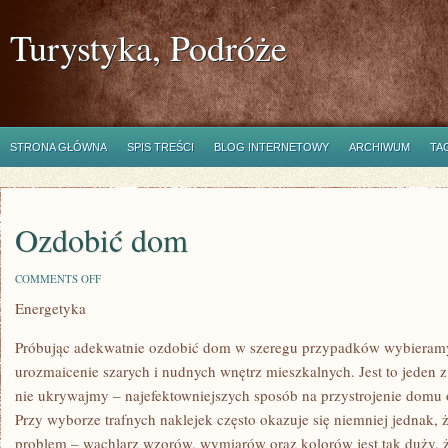
Turystyka, Podróże
STRONA GŁÓWNA
SPIS TREŚCI
BLOG INTERNETOWY
ARCHIWUM
TA
Ozdobić dom
ON
COMMENTS OFF
OZDOBIĆ
Energetyka
DOM
Próbując adekwatnie ozdobić dom w szeregu przypadków wybieramy 
urozmaicenie szarych i nudnych wnętrz mieszkalnych. Jest to jeden z
nie ukrywajmy – najefektowniejszych sposób na przystrojenie domu
Przy wyborze trafnych naklejek często okazuje się niemniej jednak, 
problem – wachlarz wzorów, wymiarów oraz kolorów jest tak duży, 