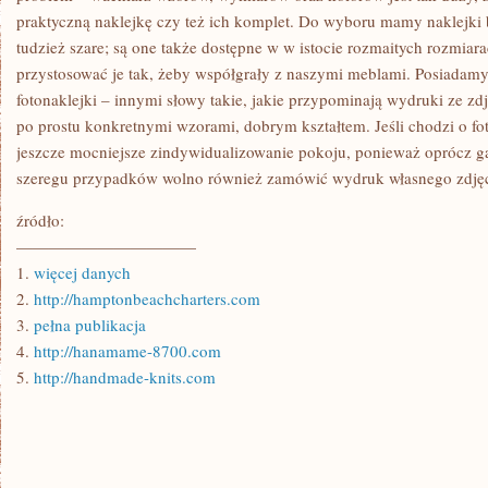
praktyczną naklejkę czy też ich komplet. Do wyboru mamy naklejki b
tudzież szare; są one także dostępne w w istocie rozmaitych rozmia
przystosować je tak, żeby współgrały z naszymi meblami. Posiadam
fotonaklejki – innymi słowy takie, jakie przypominają wydruki ze zdję
po prostu konkretnymi wzorami, dobrym kształtem. Jeśli chodzi o fo
jeszcze mocniejsze zindywidualizowanie pokoju, ponieważ oprócz g
szeregu przypadków wolno również zamówić wydruk własnego zdjęc
źródło:
———————————
1.
więcej danych
2.
http://hamptonbeachcharters.com
3.
pełna publikacja
4.
http://hanamame-8700.com
5.
http://handmade-knits.com