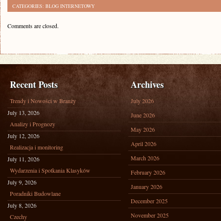
CATEGORIES:
BLOG INTERNETOWY
Comments are closed.
Recent Posts
Archives
Trendy i Nowości w Branży
July 2026
July 13, 2026
June 2026
Analizy i Prognozy
May 2026
July 12, 2026
April 2026
Realizacja i monitoring
March 2026
July 11, 2026
Wydarzenia i Spotkania Klasyków
February 2026
July 9, 2026
January 2026
Poradniki Budowlane
December 2025
July 8, 2026
November 2025
Czechy