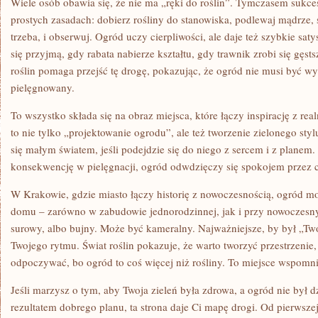
Wiele osób obawia się, że nie ma „ręki do roślin”. Tymczasem sukce
prostych zasadach: dobierz rośliny do stanowiska, podlewaj mądrze, ś
trzeba, i obserwuj. Ogród uczy cierpliwości, ale daje też szybkie sat
się przyjmą, gdy rabata nabierze kształtu, gdy trawnik zrobi się gęsts
roślin pomaga przejść tę drogę, pokazując, że ogród nie musi być wym
pielęgnowany.
To wszystko składa się na obraz miejsca, które łączy inspirację z real
to nie tylko „projektowanie ogrodu”, ale też tworzenie zielonego sty
się małym światem, jeśli podejdzie się do niego z sercem i z plane
konsekwencję w pielęgnacji, ogród odwdzięczy się spokojem przez c
W Krakowie, gdzie miasto łączy historię z nowoczesnością, ogród 
domu – zarówno w zabudowie jednorodzinnej, jak i przy nowoczesn
surowy, albo bujny. Może być kameralny. Najważniejsze, by był „Tw
Twojego rytmu. Świat roślin pokazuje, że warto tworzyć przestrzenie,
odpoczywać, bo ogród to coś więcej niż rośliny. To miejsce wspomn
Jeśli marzysz o tym, aby Twoja zieleń była zdrowa, a ogród nie był 
rezultatem dobrego planu, ta strona daje Ci mapę drogi. Od pierwszej 