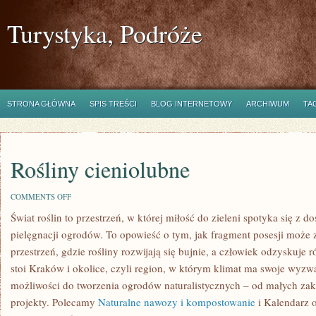
Turystyka, Podróże
STRONA GŁÓWNA
SPIS TREŚCI
BLOG INTERNETOWY
ARCHIWUM
TA
Rośliny cieniolubne
ON
COMMENTS OFF
ROŚLINY
Świat roślin to przestrzeń, w której miłość do zieleni spotyka się z
CIENIOLUBNE
pielęgnacji ogrodów. To opowieść o tym, jak fragment posesji może 
przestrzeń, gdzie rośliny rozwijają się bujnie, a człowiek odzyskuje
stoi Kraków i okolice, czyli region, w którym klimat ma swoje wyzw
możliwości do tworzenia ogrodów naturalistycznych – od małych z
projekty. Polecamy
Naturalne nawozy i kompostowanie
i Kalendarz o