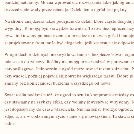
bardziej naturalny. Można wprowadzać rozwiązania takie jak ogranic
oszczędzanie wody przez retencję. Dzięki temu ogród jest piękny.
Na stronie znajdziesz także podejście do detali, które często decyduj
wygodny. To mogą być krawędzie trawnika. To również reprezentacyj
bywa traktowany po macoszemu, a przecież to on wita gości i buduj
zaprojektowany front może być elegancki, jeśli zastosuje się odpowied
W ogrodach rodzinnych niezwykle ważne jest bezpieczeństwo i ergo
miejscach do zabawy. Rośliny nie mogą przeszkadzać w poruszaniu 
antypoślizgowe. Jednocześnie ogród może rosnąć razem z dziećmi. Na
aktywności, później pojawia się potrzeba większego tarasu. Dobre p
zmiany bez konieczności burzenia wszystkiego od nowa.
Świat roślin podkreśla też, że ogród to sztuka kompromisu między e
czy stawiamy na szybszy efekt, czy wolimy inwestować w systemy. Na
jest dopasowany do czasu właściciela. Nie ma sensu tworzyć ogrodu,
zdjęciu, ale w codziennym życiu stanie się obowiązkiem. Tu stawia si
ładne.