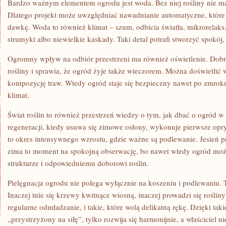
Bardzo ważnym elementem ogrodu jest woda. Bez niej rośliny nie ma
Dlatego projekt może uwzględniać nawadnianie automatyczne, które
dawkę. Woda to również klimat – szum, odbicia światła, mikrorelaks
strumyki albo niewielkie kaskady. Taki detal potrafi stworzyć spokój,
Ogromny wpływ na odbiór przestrzeni ma również oświetlenie. Dobr
rośliny i sprawia, że ogród żyje także wieczorem. Można doświetlić 
kompozycję traw. Wtedy ogród staje się bezpieczny nawet po zmrok
klimat.
Świat roślin to również przestrzeń wiedzy o tym, jak dbać o ogród w
regeneracji, kiedy usuwa się zimowe osłony, wykonuje pierwsze opry
to okres intensywnego wzrostu, gdzie ważne są podlewanie. Jesień pr
zima to moment na spokojną obserwację, bo nawet wtedy ogród moż
strukturze i odpowiedniemu doborowi roślin.
Pielęgnacja ogrodu nie polega wyłącznie na koszeniu i podlewaniu. T
Inaczej tnie się krzewy kwitnące wiosną, inaczej prowadzi się rośliny 
regularne odmładzanie, i takie, które wolą delikatną rękę. Dzięki tak
„przystrzyżony na siłę”, tylko rozwija się harmonijnie, a właściciel ni