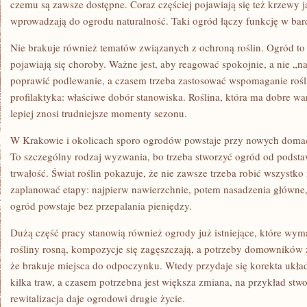
czemu są zawsze dostępne. Coraz częściej pojawiają się też krzewy 
wprowadzają do ogrodu naturalność. Taki ogród łączy funkcję w ba
Nie brakuje również tematów związanych z ochroną roślin. Ogród t
pojawiają się choroby. Ważne jest, aby reagować spokojnie, a nie „
poprawić podlewanie, a czasem trzeba zastosować wspomaganie rośl
profilaktyka: właściwe dobór stanowiska. Roślina, która ma dobre war
lepiej znosi trudniejsze momenty sezonu.
W Krakowie i okolicach sporo ogrodów powstaje przy nowych domac
To szczególny rodzaj wyzwania, bo trzeba stworzyć ogród od podsta
trwałość. Świat roślin pokazuje, że nie zawsze trzeba robić wszystko
zaplanować etapy: najpierw nawierzchnie, potem nasadzenia główne,
ogród powstaje bez przepalania pieniędzy.
Dużą część pracy stanowią również ogrody już istniejące, które wy
rośliny rosną, kompozycje się zagęszczają, a potrzeby domowników z
że brakuje miejsca do odpoczynku. Wtedy przydaje się korekta ukł
kilka traw, a czasem potrzebna jest większa zmiana, na przykład stwo
rewitalizacja daje ogrodowi drugie życie.