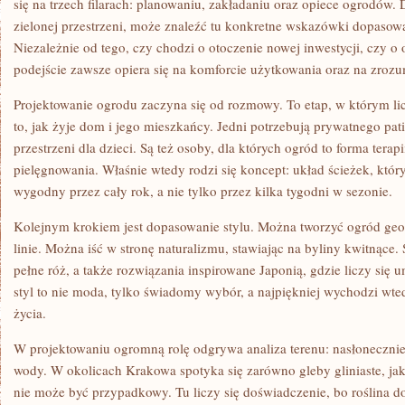
się na trzech filarach: planowaniu, zakładaniu oraz opiece ogrodów.
zielonej przestrzeni, może znaleźć tu konkretne wskazówki dopasow
Niezależnie od tego, czy chodzi o otoczenie nowej inwestycji, czy o
podejście zawsze opiera się na komforcie użytkowania oraz na zrozu
Projektowanie ogrodu zaczyna się od rozmowy. To etap, w którym liczą
to, jak żyje dom i jego mieszkańcy. Jedni potrzebują prywatnego pat
przestrzeni dla dzieci. Są też osoby, dla których ogród to forma terap
pielęgnowania. Właśnie wtedy rodzi się koncept: układ ścieżek, który
wygodny przez cały rok, a nie tylko przez kilka tygodni w sezonie.
Kolejnym krokiem jest dopasowanie stylu. Można tworzyć ogród geom
linie. Można iść w stronę naturalizmu, stawiając na byliny kwitnące.
pełne róż, a także rozwiązania inspirowane Japonią, gdzie liczy się u
styl to nie moda, tylko świadomy wybór, a najpiękniej wychodzi wte
życia.
W projektowaniu ogromną rolę odgrywa analiza terenu: nasłonecznie
wody. W okolicach Krakowa spotyka się zarówno gleby gliniaste, jak 
nie może być przypadkowy. Tu liczy się doświadczenie, bo roślina 