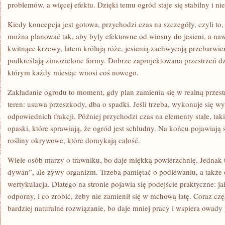
problemów, a więcej efektu. Dzięki temu ogród staje się stabilny i ni
Kiedy koncepcja jest gotowa, przychodzi czas na szczegóły, czyli to,
można planować tak, aby były efektowne od wiosny do jesieni, a na
kwitnące krzewy, latem królują róże, jesienią zachwycają przebarwien
podkreślają zimozielone formy. Dobrze zaprojektowana przestrzeń dz
którym każdy miesiąc wnosi coś nowego.
Zakładanie ogrodu to moment, gdy plan zamienia się w realną przest
teren: usuwa przeszkody, dba o spadki. Jeśli trzeba, wykonuje się w
odpowiednich frakcji. Później przychodzi czas na elementy stałe, takie
opaski, które sprawiają, że ogród jest schludny. Na końcu pojawiają s
rośliny okrywowe, które domykają całość.
Wiele osób marzy o trawniku, bo daje miękką powierzchnię. Jednak t
dywan”, ale żywy organizm. Trzeba pamiętać o podlewaniu, a także 
wertykulacja. Dlatego na stronie pojawia się podejście praktyczne: ja
odporny, i co zrobić, żeby nie zamienił się w mchową łatę. Coraz częś
bardziej naturalne rozwiązanie, bo daje mniej pracy i wspiera owady