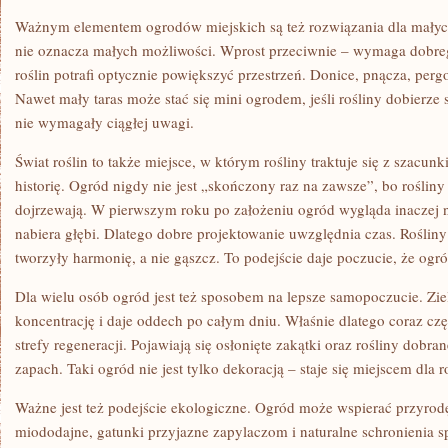
Ważnym elementem ogrodów miejskich są też rozwiązania dla małych
nie oznacza małych możliwości. Wprost przeciwnie – wymaga dobre
roślin potrafi optycznie powiększyć przestrzeń. Donice, pnącza, perg
Nawet mały taras może stać się mini ogrodem, jeśli rośliny dobierze s
nie wymagały ciągłej uwagi.
Świat roślin to także miejsce, w którym rośliny traktuje się z szacun
historię. Ogród nigdy nie jest „skończony raz na zawsze”, bo rośliny 
dojrzewają. W pierwszym roku po założeniu ogród wygląda inaczej ni
nabiera głębi. Dlatego dobre projektowanie uwzględnia czas. Rośliny 
tworzyły harmonię, a nie gąszcz. To podejście daje poczucie, że ogró
Dla wielu osób ogród jest też sposobem na lepsze samopoczucie. Zie
koncentrację i daje oddech po całym dniu. Właśnie dlatego coraz częś
strefy regeneracji. Pojawiają się osłonięte zakątki oraz rośliny dobra
zapach. Taki ogród nie jest tylko dekoracją – staje się miejscem dla r
Ważne jest też podejście ekologiczne. Ogród może wspierać przyrodę
miododajne, gatunki przyjazne zapylaczom i naturalne schronienia spr