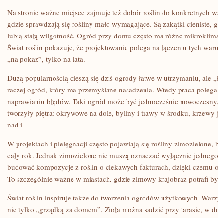
Na stronie ważne miejsce zajmuje też dobór roślin do konkretnych w
gdzie sprawdzają się rośliny mało wymagające. Są zakątki cieniste, gd
lubią stałą wilgotność. Ogród przy domu często ma różne mikroklimaty:
Świat roślin pokazuje, że projektowanie polega na łączeniu tych war
„na pokaz”, tylko na lata.
Dużą popularnością cieszą się dziś ogrody łatwe w utrzymaniu, ale 
raczej ogród, który ma przemyślane nasadzenia. Wtedy praca polega n
naprawianiu błędów. Taki ogród może być jednocześnie nowoczesny, b
tworzyły piętra: okrywowe na dole, byliny i trawy w środku, krzewy 
nad i.
W projektach i pielęgnacji często pojawiają się rośliny zimozielone, 
cały rok. Jednak zimozielone nie muszą oznaczać wyłącznie jednego
budować kompozycje z roślin o ciekawych fakturach, dzięki czemu 
To szczególnie ważne w miastach, gdzie zimowy krajobraz potrafi b
Świat roślin inspiruje także do tworzenia ogrodów użytkowych. Wa
nie tylko „grządką za domem”. Zioła można sadzić przy tarasie, w do