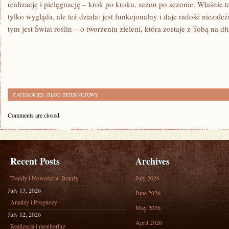
realizację i pielęgnację – krok po kroku, sezon po sezonie. Właśnie t
tylko wygląda, ale też działa: jest funkcjonalny i daje radość niezale
tym jest Świat roślin – o tworzeniu zieleni, która zostaje z Tobą na dł
CATEGORIES:
BLOG INTERNETOWY
Comments are closed.
Recent Posts
Archives
Trendy i Nowości w Branży
July 2026
July 13, 2026
June 2026
Analizy i Prognozy
May 2026
July 12, 2026
April 2026
Realizacja i monitoring