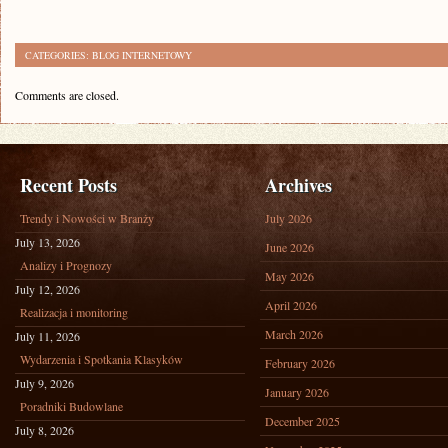
CATEGORIES:
BLOG INTERNETOWY
Comments are closed.
Recent Posts
Archives
Trendy i Nowości w Branży
July 2026
July 13, 2026
June 2026
Analizy i Prognozy
May 2026
July 12, 2026
April 2026
Realizacja i monitoring
March 2026
July 11, 2026
Wydarzenia i Spotkania Klasyków
February 2026
July 9, 2026
January 2026
Poradniki Budowlane
December 2025
July 8, 2026