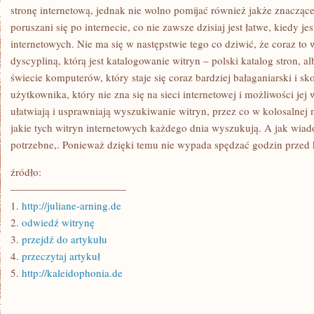
NAZWĘ
stronę internetową, jednak nie wolno pomijać również jakże znacząc
SERWISU
poruszani się po internecie, co nie zawsze dzisiaj jest łatwe, kiedy jes
internetowych. Nie ma się w następstwie tego co dziwić, że coraz to w
dyscypliną, którą jest katalogowanie witryn – polski katalog stron, 
świecie komputerów, który staje się coraz bardziej bałaganiarski i
użytkownika, który nie zna się na sieci internetowej i możliwości jej
ułatwiają i usprawniają wyszukiwanie witryn, przez co w kolosalnej 
jakie tych witryn internetowych każdego dnia wyszukują. A jak wiad
potrzebne,. Ponieważ dzięki temu nie wypada spędzać godzin przed
źródło:
———————————
1.
http://juliane-arning.de
2.
odwiedź witrynę
3.
przejdź do artykułu
4.
przeczytaj artykuł
5.
http://kaleidophonia.de