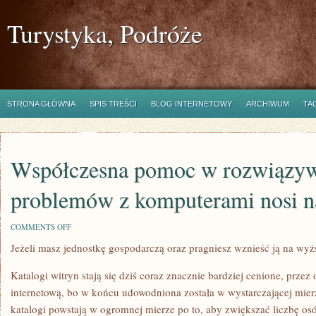
Turystyka, Podróże
STRONA GŁÓWNA
SPIS TREŚCI
BLOG INTERNETOWY
ARCHIWUM
TA
Współczesna pomoc w rozwiązy
problemów z komputerami nosi n
ON
COMMENTS OFF
WSPÓŁCZESNA
Jeżeli masz jednostkę gospodarczą oraz pragniesz wznieść ją na wy
POMOC
W
ROZWIĄZYWANIU
Katalogi witryn stają się dziś coraz znacznie bardziej cenione, przez
PROBLEMÓW
Z
internetową, bo w końcu udowodniona została w wystarczającej mier
KOMPUTERAMI
katalogi powstają w ogromnej mierze po to, aby zwiększać liczbę osó
NOSI