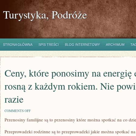
Turystyka, Podróże
STRONA GŁÓWNA
SPIS TREŚCI
BLOG INTERNETOWY
ARCHIWUM
TA
Ceny, które ponosimy na energię 
rosną z każdym rokiem. Nie pow
razie
ON
COMMENTS OFF
CENY,
Przenosiny familijne są to przenosiny które można spotkać na co dzi
KTÓRE
PONOSIMY
NA
Przeprowadzki rodzinne są to przeprowadzki jakie można spotkać na
ENERGIĘ