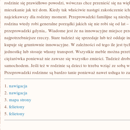
ELEKTRYCZNĄ
rodzinie się prawidłowo powodzi, wówczas chce przenieść się na wi
ROSNĄ
mieszkanie jak też dom. Kiedy tak właściwie nastąpi zakończenie i
Z
KAŻDYM
najciekawszy dla rodziny moment. Przeprowadzki familijne są niesły
ROKIEM.
rodzina wtedy robi generalne porządki jakich się nie robi się od lat
NIE
POWINNO
przeprowadzki gdynia,. Wiadome jest że na innowacyjne miejsce prze
W
TAKIM
najpotrzebniejsze rzeczy. Stare tudzież się sprzedaje lub też oddaje
RAZIE
kupuje się gruntownie innowacyjne. W zależności od tego ile jest tych
jednostkę lub stosuje własny transport. Wszystkie meble można prze
ciężarówka ponieważ nie zawsze się wszystko zmieści. Tudzież dro
samochodem. Jeśli też w rodzinie są dzieci to trzeba wziąć ze sobą w
Przeprowadzki rodzinne są bardzo tanie ponieważ nawet usługa to zal
1.
nawigacja
2.
nawigacja
3.
mapa strony
4.
felietony
5.
felietony