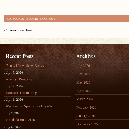
CATEGORIES:
BLOG INTERNETOWY
Comments are closed.
Recent Posts
Archives
Trendy i Nowości w Branży
July 2026
July 13, 2026
June 2026
Analizy i Prognozy
May 2026
July 12, 2026
April 2026
Realizacja i monitoring
March 2026
July 11, 2026
Wydarzenia i Spotkania Klasyków
February 2026
July 9, 2026
January 2026
Poradniki Budowlane
December 2025
July 8, 2026