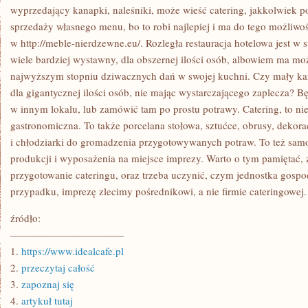
W
wyprzedający kanapki, naleśniki, może wieść catering, jakkolwiek p
STANIE
sprzedaży własnego menu, bo to robi najlepiej i ma do tego możliwoś
ZROBIĆ
w http://meble-nierdzewne.eu/. Rozległa restauracja hotelowa jest w 
wiele bardziej wystawny, dla obszernej ilości osób, albowiem ma m
najwyższym stopniu dziwacznych dań w swojej kuchni. Czy mały ka
dla gigantycznej ilości osób, nie mając wystarczającego zaplecza? B
w innym lokalu, lub zamówić tam po prostu potrawy. Catering, to ni
gastronomiczna. To także porcelana stołowa, sztućce, obrusy, dekorac
i chłodziarki do gromadzenia przygotowywanych potraw. To też sam
produkcji i wyposażenia na miejsce imprezy. Warto o tym pamiętać, 
przygotowanie cateringu, oraz trzeba uczynić, czym jednostka gos
przypadku, imprezę zlecimy pośrednikowi, a nie firmie cateringowej.
źródło:
———————————
1.
https://www.idealcafe.pl
2.
przeczytaj całość
3.
zapoznaj się
4.
artykuł tutaj