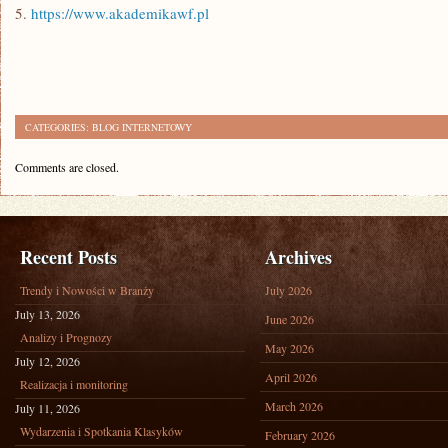
5.
https://www.akademikawf.pl
CATEGORIES:
BLOG INTERNETOWY
Comments are closed.
Recent Posts
Archives
Trendy i Nowości w Branży
July 2026
July 13, 2026
June 2026
Analizy i Prognozy
May 2026
July 12, 2026
April 2026
Realizacja i monitoring
March 2026
July 11, 2026
Wydarzenia i Spotkania Klasyków
February 2026