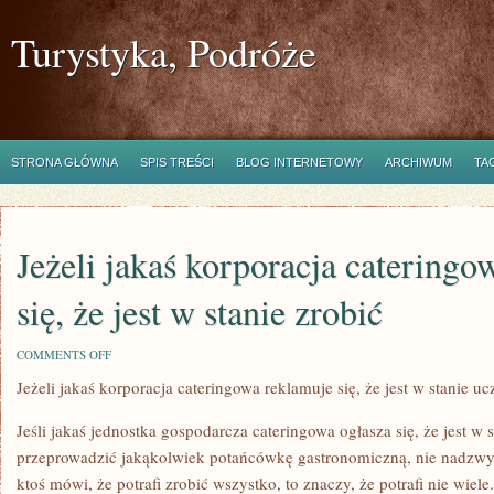
Turystyka, Podróże
STRONA GŁÓWNA
SPIS TREŚCI
BLOG INTERNETOWY
ARCHIWUM
TA
Jeżeli jakaś korporacja cateringo
się, że jest w stanie zrobić
ON
COMMENTS OFF
JEŻELI
Jeżeli jakaś korporacja cateringowa reklamuje się, że jest w stanie uc
JAKAŚ
KORPORACJA
CATERINGOWA
Jeśli jakaś jednostka gospodarcza cateringowa ogłasza się, że jest w 
REKLAMUJE
SIĘ,
przeprowadzić jakąkolwiek potańcówkę gastronomiczną, nie nadzwycz
ŻE
ktoś mówi, że potrafi zrobić wszystko, to znaczy, że potrafi nie wiel
JEST