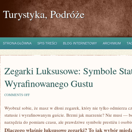
Turystyka, Podróże
STRONA GŁÓWNA
SPIS TREŚCI
BLOG INTERNETOWY
ARCHIWUM
TA
Zegarki Luksusowe: Symbole Stat
Wyrafinowanego Gustu
ON
COMMENTS OFF
ZEGARKI
LUKSUSOWE:
Wyobraź sobie, że masz w dłoni zegarek, który nie tylko odmierza c
SYMBOLE
STATUSU
statusie i wyrafinowanym guście. Brzmi jak marzenie? Nie musi — bo
I
WYRAFINOWANEGO
narzędzia do pomiaru czasu, ale prawdziwe symbole prestiżu i osobist
GUSTU
Dlaczego właśnie luksusowe zegarki? To jak wybór mi