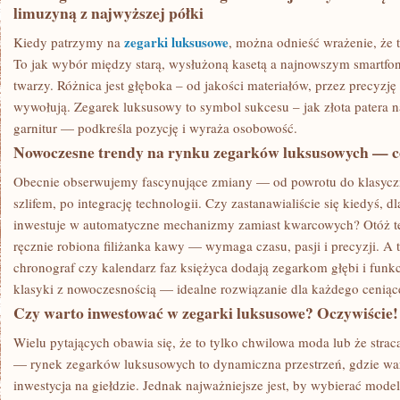
limuzyną z najwyższej półki
zegarki luksusowe
Kiedy patrzymy na
, można odnieść wrażenie, że t
To jak wybór między starą, wysłużoną kasetą a najnowszym smartfo
twarzy. Różnica jest głęboka – od jakości materiałów, przez precyzj
wywołują. Zegarek luksusowy to symbol sukcesu – jak złota patera 
garnitur — podkreśla pozycję i wyraża osobowość.
Nowoczesne trendy na rynku zegarków luksusowych — co 
Obecnie obserwujemy fascynujące zmiany — od powrotu do klasy
szlifem, po integrację technologii. Czy zastanawialiście się kiedyś, 
inwestuje w automatyczne mechanizmy zamiast kwarcowych? Otóż te 
ręcznie robiona filiżanka kawy — wymaga czasu, pasji i precyzji. A
chronograf czy kalendarz faz księżyca dodają zegarkom głębi i funkc
klasyki z nowoczesnością — idealne rozwiązanie dla każdego cenią
Czy warto inwestować w zegarki luksusowe? Oczywiście!
Wielu pytających obawia się, że to tylko chwilowa moda lub że stracą
— rynek zegarków luksusowych to dynamiczna przestrzeń, gdzie wa
inwestycja na giełdzie. Jednak najważniejsze jest, by wybierać mod