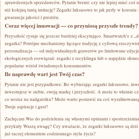
sprawdzonych sprzedawców. Pytanie brzmi: czy nie lepiej mieć coś 
niż kolejną tanią imitację? Zegarki luksusowe to jak perły w koronie
gwarancja jakości i prestiżu.
Coraz więcej innowacji — co przyniosą przyszłe trendy?
Przyszłość rysuje się jeszcze bardziej ekscytująco. Smartwatch’e z
zegarka? Potrójne mechanizmy łączące tradycję z cyfrową rzeczywist
personalizacja — od indywidualnych grawerów po limitowane edycj
ekologicznych rozwiązań: zegarki z recyklingu lub o napędzie słonec
popularne wśród świadomych konsumentów.
Ile naprawdę wart jest Twój czas?
Pytanie nie jest przypadkowe. Bo wybierając zegarki luksusowe, inw
inwestujesz w siebie, swoją markę i przyszłość. A może to właśnie c
co nosisz na nadgarstku? Może warto postawić na coś wyrafinowaneg
Twoje aspiracje i gust?
Zachęcam Was do podzielenia się własnymi opiniami i spostrzeżeniam
przykuły Waszą uwagę? Czy uważacie, że zegarki luksusowe są dziś
już raczej elementem codziennego stylu życia?