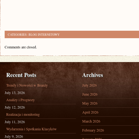
CATEGORIES:
BLOG INTERNETOWY
Comments are closed.
Recent Posts
Archives
Trendy i Nowości w Branży
July 2026
July 13, 2026
June 2026
Analizy i Prognozy
May 2026
July 12, 2026
April 2026
Realizacja i monitoring
March 2026
July 11, 2026
Wydarzenia i Spotkania Klasyków
February 2026
July 9, 2026