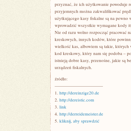
przyznać, że ich użytkowanie powoduje r
przyjemnych można zakwalifikować prędk
użytkującego kasy fiskalne są na pewno 
wprowadzić wszystkie wymagane kody itp
Nie od razu wolno rozpocząć pracować na
kreskowych, innych kodów, które powinn
wielkość kas, albowiem są takie, których
kod kreskowy, który nam się podoba – po
istnieją dobre kasy, przenośne, jakie s
urządzeń fiskalnych.
źródło:
———————————
1.
http://dereinzige20.de
2.
http://dereistic.com
3.
link
4.
http://derreidemeister.de
5.
kliknij, aby sprawdzić