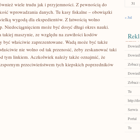
31
ównież wiele trudu jak i przyjemności. Z pewnością do
ość wprowadzania danych. Tu kasy fiskalne – obowiązki
« Jul
wielką wygodą dla ekspedientów. Z łatwością wolno
. Niedociągnięciem może być dosyć długi okres nauki.
 takiej maszynie, ze względu na zawiłości kodów
Rekl
y być właściwie zaprezentowane. Wadą może być także
Dowiedz 
 właściwie nie wolno od tak przenosić, żeby zeskanować taki
Dowiedz
d tym linkiem. Aczkolwiek należy także oznajmić, że
ą bezspornym przeciwieństwem tych kiepskich poprzedników
Zobacz 
Dowiedz 
Zobacz 
Tu
http://d
Serwis
Portal
Tu