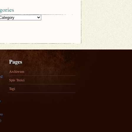
gories
Pages
Archiwum
ne
Spis Treści
Tagi
)
zny
)