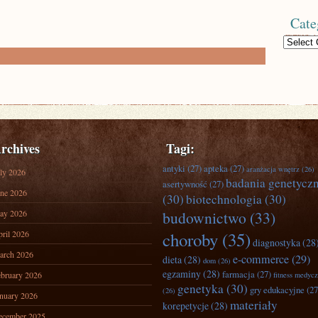
Cate
Categories
rchives
Tagi:
antyki
(27)
apteka
(27)
aranżacja wnętrz
(26)
ly 2026
badania genetycz
asertywność
(27)
ne 2026
(30)
biotechnologia
(30)
ay 2026
budownictwo
(33)
ril 2026
choroby
(35)
diagnostyka
(28
arch 2026
e-commerce
(29)
dieta
(28)
dom
(26)
egzaminy
(28)
farmacja
(27)
bruary 2026
fitness medyc
genetyka
(30)
gry edukacyjne
(27
(26)
nuary 2026
materiały
korepetycje
(28)
ecember 2025