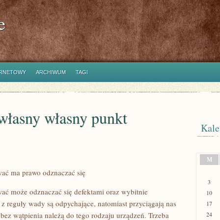
e
ERNETOWY
ARCHIWUM
TAGI
własny własny punkt
Kale
M
ować ma prawo odznaczać się
3
ować może odznaczać się defektami oraz wybitnie
10
z reguły wady są odpychające, natomiast przyciągają nas
17
m bez wątpienia należą do tego rodzaju urządzeń. Trzeba
24