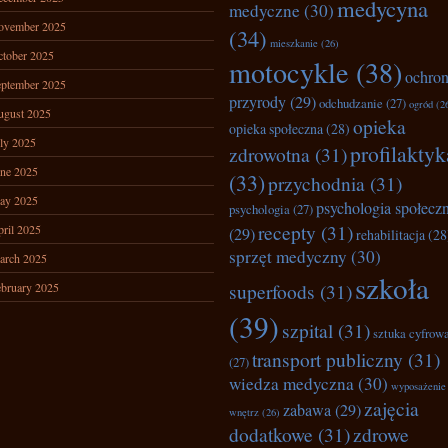
medycyna
medyczne
(30)
ovember 2025
(34)
mieszkanie
(26)
tober 2025
motocykle
(38)
ochro
ptember 2025
przyrody
(29)
odchudzanie
(27)
ogród
(2
ugust 2025
opieka
opieka społeczna
(28)
ly 2025
profilaktyk
zdrowotna
(31)
ne 2025
(33)
przychodnia
(31)
ay 2025
psychologia społecz
psychologia
(27)
recepty
(31)
ril 2025
(29)
rehabilitacja
(28
sprzęt medyczny
(30)
arch 2025
szkoła
superfoods
(31)
bruary 2025
(39)
szpital
(31)
sztuka cyfrow
transport publiczny
(31)
(27)
wiedza medyczna
(30)
wyposażenie
zajęcia
zabawa
(29)
wnętrz
(26)
dodatkowe
(31)
zdrowe