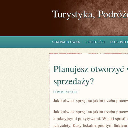
Turystyka, Podróż
STRONA GŁÓWNA
SPIS TREŚCI
BLOG INT
Planujesz otworzyć 
sprzedaży?
ON
COMMENTS OFF
PLANUJESZ
Jakikolwiek sprzęt na jakim trzeba prac
OTWORZYĆ
WŁASNY
WŁASNY
Jakikolwiek sprzęt na jakim trzeba prac
PUNKT
SPRZEDAŻY?
atrakcyjnymi pozytywami. W jaki sposób 
ich zalety. Kasy fiskalne pod tym linkie