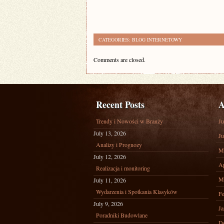
CATEGORIES:
BLOG INTERNETOWY
Comments are closed.
Recent Posts
A
Trendy i Nowości w Branży
Ju
July 13, 2026
Ju
Analizy i Prognozy
M
July 12, 2026
Ap
Realizacja i monitoring
M
July 11, 2026
Wydarzenia i Spotkania Klasyków
Fe
July 9, 2026
Ja
Poradniki Budowlane
D