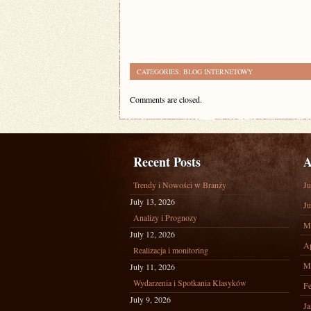
CATEGORIES:
BLOG INTERNETOWY
Comments are closed.
Recent Posts
A
Trendy i Nowości w Branży
Ju
July 13, 2026
Ju
Analizy i Prognozy
M
July 12, 2026
Ap
Realizacja i monitoring
M
July 11, 2026
Wydarzenia i Spotkania Klasyków
Fe
July 9, 2026
Ja