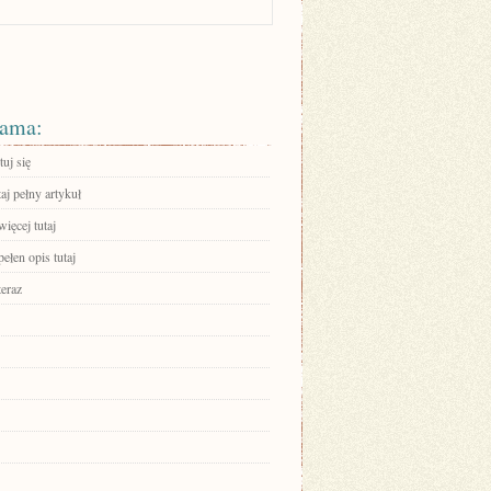
ama:
uj się
aj pełny artykuł
ięcej tutaj
ełen opis tutaj
teraz