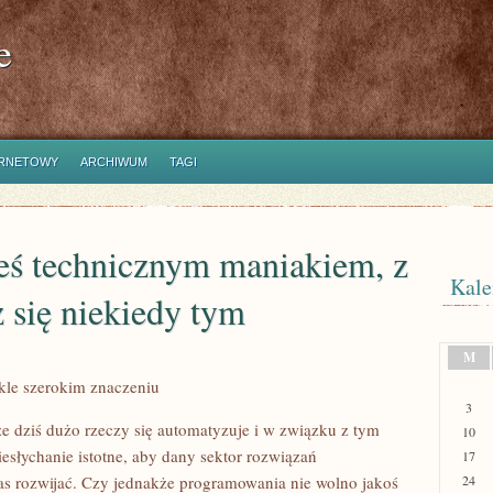
e
ERNETOWY
ARCHIWUM
TAGI
steś technicznym maniakiem, z
Kale
 się niekiedy tym
M
kle szerokim znaczeniu
3
e dziś dużo rzeczy się automatyzuje i w związku z tym
10
esłychanie istotne, aby dany sektor rozwiązań
17
zas rozwijać. Czy jednakże programowania nie wolno jakoś
24