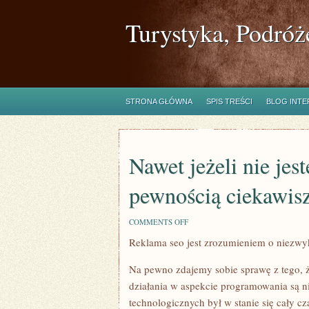
Turystyka, Podróż
STRONA GŁÓWNA
SPIS TREŚCI
BLOG INT
Nawet jeżeli nie je
pewnością ciekawisz
ON
COMMENTS OFF
NAWET
Reklama seo jest zrozumieniem o niezwy
JEŻELI
NIE
JESTEŚ
Na pewno zdajemy sobie sprawę z tego, ż
TECHNICZNYM
MANIAKIEM,
działania w aspekcie programowania są ni
Z
technologicznych był w stanie się cały c
PEWNOŚCIĄ