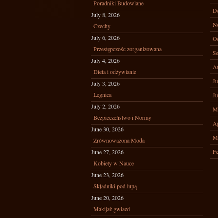
Poradniki Budowlane
D
July 8, 2026
N
Czechy
July 6, 2026
Oc
Przestępczośc zorganizowana
Se
July 4, 2026
A
Dieta i odżywianie
Ju
July 3, 2026
Legnica
Ju
July 2, 2026
M
Bezpieczeństwo i Normy
Ap
June 30, 2026
M
Zrównoważona Moda
Fe
June 27, 2026
Kobiety w Nauce
June 23, 2026
Składniki pod lupą
June 20, 2026
Makijaż gwiazd