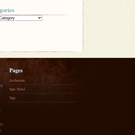
gories
Pages
Archiwum
ne
Spis Treści
Tagi
)
zny
)