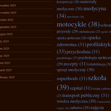
materiały
korepetycje
(28)
ecember 2025
medycyna
medyczne
(30)
ovember 2025
(34)
mieszkanie
(26)
tober 2025
motocykle
(38)
ochro
ptember 2025
przyrody
(29)
odchudzanie
(27)
ogród
(2
ugust 2025
opieka
opieka społeczna
(28)
ly 2025
profilaktyk
zdrowotna
(31)
ne 2025
(33)
przychodnia
(31)
ay 2025
psychologia społecz
psychologia
(27)
recepty
(31)
ril 2025
(29)
rehabilitacja
(28
sprzęt medyczny
(30)
arch 2025
szkoła
superfoods
(31)
bruary 2025
(39)
szpital
(31)
sztuka cyfrow
transport publiczny
(31)
(27)
wiedza medyczna
(30)
wyposażenie
zajęcia
zabawa
(29)
wnętrz
(26)