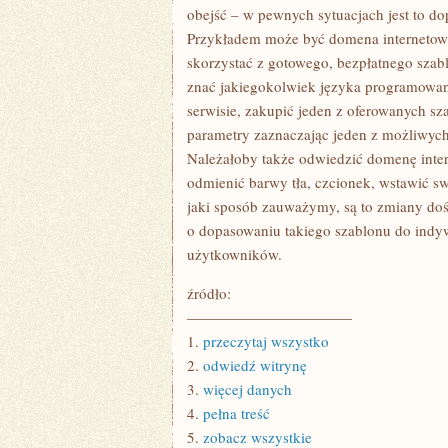
CIEKAWISZ
obejść – w pewnych sytuacjach jest to do
SIĘ
Przykładem może być domena internetowa,
NIEKIEDY
TYM
skorzystać z gotowego, bezpłatnego szabl
znać jakiegokolwiek języka programowani
serwisie, zakupić jeden z oferowanych s
parametry zaznaczając jeden z możliwyc
Należałoby także odwiedzić domenę intern
odmienić barwy tła, czcionek, wstawić s
jaki sposób zauważymy, są to zmiany do
o dopasowaniu takiego szablonu do indy
użytkowników.
źródło:
———————————
1.
przeczytaj wszystko
2.
odwiedź witrynę
3.
więcej danych
4.
pełna treść
5.
zobacz wszystkie