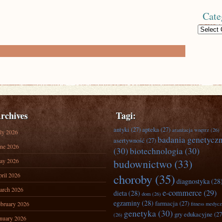
Cate
Categories
rchives
Tagi:
antyki
(27)
apteka
(27)
aranżacja wnętrz
(26)
ly 2026
badania genetycz
asertywność
(27)
ne 2026
(30)
biotechnologia
(30)
ay 2026
budownictwo
(33)
ril 2026
choroby
(35)
diagnostyka
(28
arch 2026
e-commerce
(29)
dieta
(28)
dom
(26)
egzaminy
(28)
farmacja
(27)
bruary 2026
fitness medyc
genetyka
(30)
gry edukacyjne
(27
(26)
nuary 2026