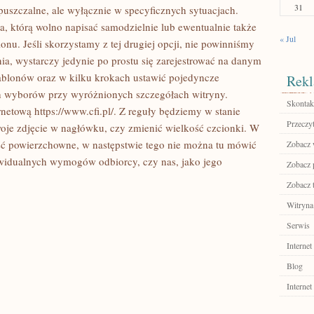
31
puszczalne, ale wyłącznie w specyficznych sytuacjach.
 którą wolno napisać samodzielnie lub ewentualnie także
« Jul
onu. Jeśli skorzystamy z tej drugiej opcji, nie powinniśmy
a, wystarczy jedynie po prostu się zarejestrować na danym
zablonów oraz w kilku krokach ustawić pojedyncze
Rekl
h wyborów przy wyróżnionych szczegółach witryny.
Skontakt
etową https://www.cfi.pl/. Z reguły będziemy w stanie
Przeczyt
woje zdjęcie w nagłówku, czy zmienić wielkość czcionki. W
ść powierzchowne, w następstwie tego nie można tu mówić
Zobacz w
widualnych wymogów odbiorcy, czy nas, jako jego
Zobacz p
Zobacz 
Witryna
Serwis
Internet
Blog
Internet